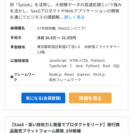
術「Spook」を活用し、大規模データの高速処理という強み
を活かし、SaaSプロダクトやWebアプリケーションの開発
を通じてビジネスの課題解...
詳しく見る
職種名
27卒技術職（Webエンジニア）
給与
月収 30.8万 〜 32.9万円
東京都新宿区新宿4丁目1-6 JR新宿ミライナタワー
勤務地
13階
JavaScript
HTML+CSS
Python3
開発環境
TypeScript
C
Java
Python2
Rust
SQL
フレームワー
Node.js
React
Express
Next.js
ク
自社フレームワーク
詳細を見る
気になる(会員登録)
【SaaS・高い技術力と裁量でプロダクトをリード】旅行商
品販売プラットフォーム開発_EM候補