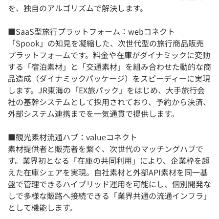
を、独自のアルゴリズムで解決します。
■SaaS型旅行プラットフォーム：webコネクト
「Spook」の知見を凝縮した、次世代型の旅行商品販売
プラットフォームです。料金や在庫がダイナミックに変動
する「宿泊素材」と「交通素材」を組み合わせた動的な商
品造成（ダイナミックパッケージ）をスピーディーに実現
します。JR東海の「EX旅パック」をはじめ、大手旅行会
社の基幹システムとして採用されており、予約から決済、
外部システム連携までを一気通貫で提供します。
■観光素材流通ハブ：valueコネクト
素材提供者と販売者を繋ぐ、次世代のマッチングハブで
す。業界初となる「在庫の共同利用」により、企業枠を超
えた在庫シェアを実現。自社素材と外部API素材を同一基
盤で管理できるハイブリッド運用を可能にし、個別開発な
しで多様な販路へ接続できる「業界共通の流通インフラ」
として機能します。