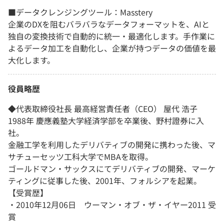
■データクレンジングツール：Masstery
企業のDXを阻むバラバラなデータフォーマットを、AIと
独自の変換技術で自動的に統一・最適化します。手作業に
よるデータ加工を自動化し、企業が持つデータの価値を最
大化します。
役員略歴
◆代表取締役社長 最高経営責任者（CEO） 屋代 浩子
1988年 慶應義塾大学経済学部を卒業後、野村證券に入
社。
金融工学を利用したデリバティブの開発に携わった後、マ
サチューセッツ工科大学でMBAを取得。
ゴールドマン・サックスにてデリバティブの開発、マーケ
ティングに従事した後、2001年、フォルシアを起業。
【受賞歴】
・2010年12月06日 ウーマン・オブ・ザ・イヤー2011 受
賞