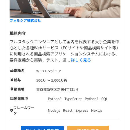
フォルシア株式会社
職務内容
フルスタックエンジニアとして国内を代表する大手企業を中
心とした各種Webサービス（ECサイトや商品検索サイト等）
に利用される商品検索アプリケーションシステムにおける、
要件定義から実装、テスト、運...
詳しく見る
職種名
WEBエンジニア
給与
500万 〜 1,000万円
勤務地
東京都新宿区新宿4丁目1-6
開発環境
Python3
TypeScript
Python2
SQL
フレームワー
Node.js
React
Express
Next.js
ク