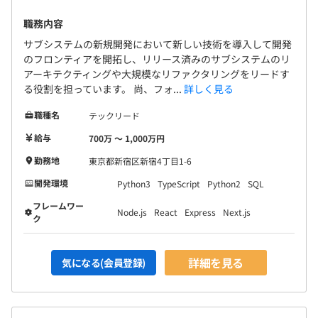
職務内容
サブシステムの新規開発において新しい技術を導入して開発
のフロンティアを開拓し、リリース済みのサブシステムのリ
アーキテクティングや大規模なリファクタリングをリードす
る役割を担っています。 尚、フォ...
詳しく見る
職種名
テックリード
給与
700万 〜 1,000万円
勤務地
東京都新宿区新宿4丁目1-6
開発環境
Python3
TypeScript
Python2
SQL
フレームワー
Node.js
React
Express
Next.js
ク
詳細を見る
気になる(会員登録)