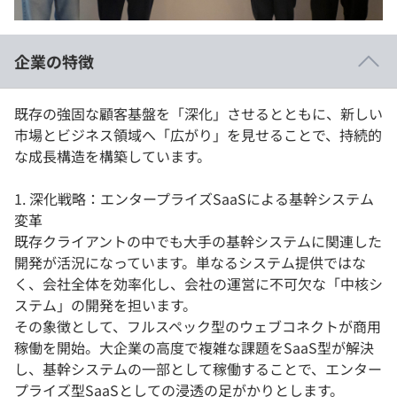
イベント・セミナー
paiza times
再チャレンジ結果一覧
リファレンス
インタビュー
企業の特徴
note
就活成功ガイド
プラン
既存の強固な顧客基盤を「深化」させるとともに、新しい
市場とビジネス領域へ「広がり」を見せることで、持続的
個人向けプラン
な成長構造を構築しています。
法人向けプラン
1. 深化戦略：エンタープライズSaaSによる基幹システム
変革
学校向けプラン
既存クライアントの中でも大手の基幹システムに関連した
開発が活況になっています。単なるシステム提供ではな
契約内容・クーポン
く、会社全体を効率化し、会社の運営に不可欠な「中核シ
ステム」の開発を担います。
その象徴として、フルスペック型のウェブコネクトが商用
稼働を開始。大企業の高度で複雑な課題をSaaS型が解決
し、基幹システムの一部として稼働することで、エンター
プライズ型SaaSとしての浸透の足がかりとします。