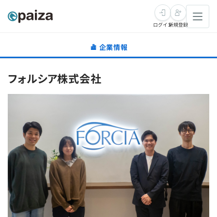
ログイン
新規登録
企業情報
転職・キャリア
フォルシア株式会社
未経験転職
求人検索
新卒就活
求人検索
インタビュー
学習
求人検索
インタビュー
転職成功ガイド
本選考
スキルチェック
講座一覧
転職成功ガイド
転職エージェント
ゲーム・マンガ
インターン
プログラミング言語
問題集
メディア
SQL
4択課題
新卒エージェント
paizaとは？
Tech Team Journal
評価結果一覧
ナレッジ