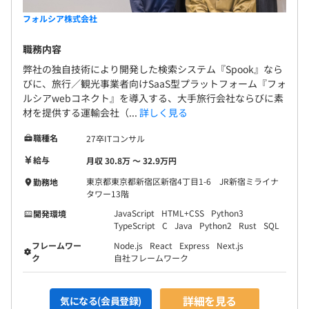
フォルシア株式会社
職務内容
弊社の独自技術により開発した検索システム『Spook』なら
びに、旅行／観光事業者向けSaaS型プラットフォーム『フォ
ルシアwebコネクト』を導入する、大手旅行会社ならびに素
材を提供する運輸会社（...
詳しく見る
職種名
27卒ITコンサル
給与
月収 30.8万 〜 32.9万円
東京都東京都新宿区新宿4丁目1-6 JR新宿ミライナ
勤務地
タワー13階
JavaScript
HTML+CSS
Python3
開発環境
TypeScript
C
Java
Python2
Rust
SQL
フレームワー
Node.js
React
Express
Next.js
ク
自社フレームワーク
詳細を見る
気になる(会員登録)