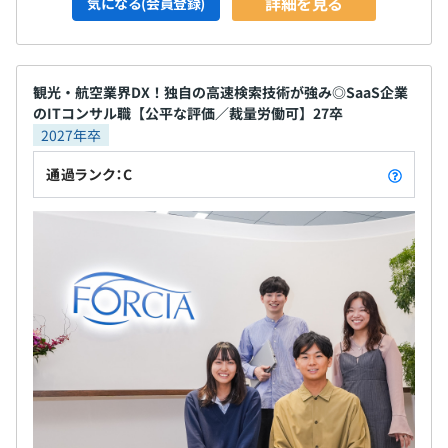
詳細を見る
気になる(会員登録)
観光・航空業界DX！独自の高速検索技術が強み◎SaaS企業
のITコンサル職【公平な評価／裁量労働可】27卒
2027年卒
通過ランク：C