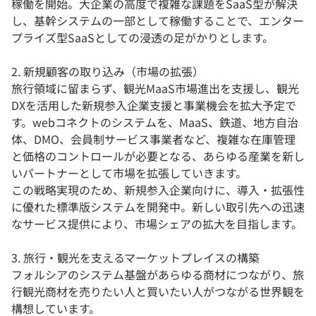
稼働を開始。大企業の高度で複雑な課題をSaaS型が解決
し、基幹システムの一部として稼働することで、エンター
プライズ型SaaSとしての浸透の足がかりとします。
2. 新規顧客の取り込み（市場の拡張）
旅行領域に留まらず、観光MaaS市場進出を支援し、観光
DXを活用した新規参入企業支援と事業機会を拡大予定で
す。webコネクトのシステムを、MaaS、鉄道、地方自治
体、DMO、会員制サービス事業者など、複雑な在庫管理
と価格のコントロールが必要となる、あらゆる産業を新し
いパートナーとして市場を拡張していきます。
この戦略実現のため、新規参入企業向けに、導入・拡張性
に優れた標準版システムを開発中。新しい取引先への迅速
なサービス提供により、市場シェアの拡大を目指します。
3. 旅行・観光を支えるマーケットプレイスの構築
フォルシアのシステム基盤があらゆる商材につながり、旅
行観光商材を売りたい人と買いたい人がつながる世界観を
構想しています。