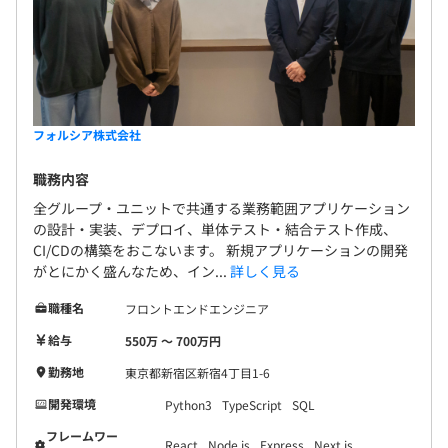
フォルシア株式会社
職務内容
全グループ・ユニットで共通する業務範囲アプリケーション
の設計・実装、デプロイ、単体テスト・結合テスト作成、
CI/CDの構築をおこないます。 新規アプリケーションの開発
がとにかく盛んなため、イン...
詳しく見る
職種名
フロントエンドエンジニア
給与
550万 〜 700万円
勤務地
東京都新宿区新宿4丁目1-6
開発環境
Python3
TypeScript
SQL
フレームワー
React
Node.js
Express
Next.js