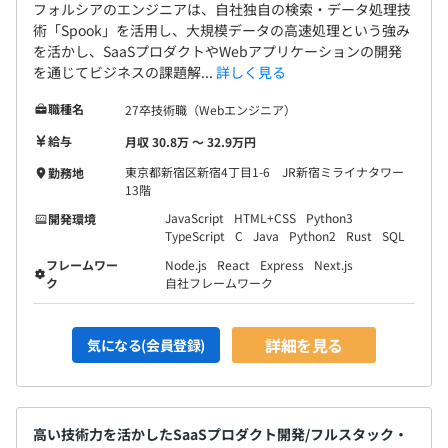
フォルシアのエンジニアは、自社独自の検索・データ処理技
術「Spook」を活用し、大規模データの高速処理という強み
を活かし、SaaSプロダクトやWebアプリケーションの開発
を通じてビジネスの課題解...
詳しく見る
職種名
27卒技術職（Webエンジニア）
給与
月収 30.8万 〜 32.9万円
東京都新宿区新宿4丁目1-6 JR新宿ミライナタワー
勤務地
13階
JavaScript
HTML+CSS
Python3
開発環境
TypeScript
C
Java
Python2
Rust
SQL
フレームワー
Node.js
React
Express
Next.js
ク
自社フレームワーク
詳細を見る
気になる(会員登録)
高い技術力を活かしたSaaSプロダクト開発/フルスタック・