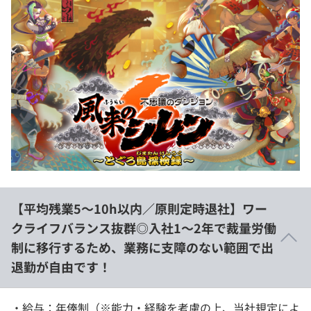
【平均残業5〜10h以内／原則定時退社】ワー
クライフバランス抜群◎入社1～2年で裁量労働
制に移行するため、業務に支障のない範囲で出
退勤が自由です！
・給与：年俸制（※能力・経験を考慮の上、当社規定によ