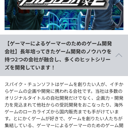
イベント・セミナー
paiza times
再チャレンジ結果一覧
リファレンス
インタビュー
note
就活成功ガイド
プラン
【ゲーマーによるゲーマーのためのゲーム開発
個人向けプラン
会社】長年培ってきたゲーム開発のノウハウを
持つ2つの会社が融合し、多くのヒットシリー
法人向けプラン
ズを開発しています！
学校向けプラン
スパイク・チュンソフトはゲームを創りたい人が、イチか
契約内容・クーポン
らゲームの企画や開発に携われる会社です。当社は多数の
オリジナルタイトルの自社開発だけでなく、企画力・開発
力を見込まれて他社からの受託開発をおこなったり、海外
ゲームのローカライズから国内販売までも手がけていま
す。とにかくゲームが好きで、ゲームを創りたい人たちが
集結している、ゲーマーによるゲーマーのためのゲーム開