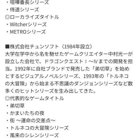
・喧嘩番長シリーズ
・侍道シリーズ
◎ローカライズタイトル
・Witcherシリーズ
・METROシリーズ
■株式会社チュンソフト（1984年設立）
大学在学中から名を馳せたゲームクリエイター中村光一が
設立した会社で、ドラゴンクエストⅠ～Ⅳまでの開発を担
当。1992年に自社ブランドで発売した「弟切草」を始め
とするビジュアルノベルシリーズ、1993年の「トルネコ
の大冒険」から始まる不思議のダンジョンシリーズなど数
多くのヒットシリーズを生み出してきた。
◎代表的なゲームタイトル
・弟切草
・かまいたちの夜
・街 ～運命の交差点～
・トルネコの大冒険シリーズ
・風来のシレンシリーズ