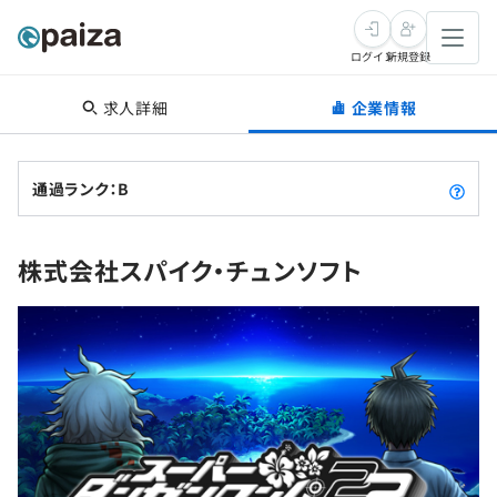
ログイン
新規登録
求人詳細
企業情報
転職・キャリア
未経験転職
求人検索
通過ランク：B
新卒就活
求人検索
インタビュー
株式会社スパイク・チュンソフト
学習
求人検索
インタビュー
転職成功ガイド
本選考
スキルチェック
講座一覧
転職成功ガイド
転職エージェント
ゲーム・マンガ
インターン
プログラミング言語
問題集
メディア
SQL
4択課題
新卒エージェント
paizaとは？
Tech Team Journal
評価結果一覧
ナレッジ