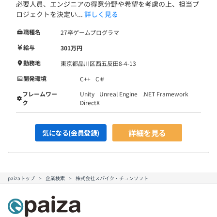
必要人員、エンジニアの得意分野や希望を考慮の上、担当プ
ロジェクトを決定い...
詳しく見る
職種名
27卒ゲームプログラマ
給与
301万円
勤務地
東京都品川区西五反田8-4-13
開発環境
C++
C＃
フレームワー
Unity
Unreal Engine
.NET Framework
ク
DirectX
詳細を見る
気になる(会員登録)
paizaトップ
企業検索
株式会社スパイク・チュンソフト