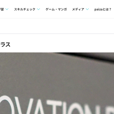
学習
スキルチェック
ゲーム・マンガ
メディア
paizaとは？
講座一覧
プログラミング言語
Tech Team Journal
問題集
SQL
paiza times
プラス
4択課題
評価結果一覧
note
ント
ナレッジ
再チャレンジ結果一覧
ミナー
リファレンス
プラン
ド
個人向けプラン
法人向けプラン
学校向けプラン