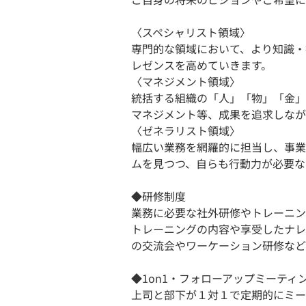
〈スペシャリスト領域〉
専⾨的な領域において、より知識・
レゼンスを⾼めていきます。
〈マネジメント領域〉
統括する組織の「⼈」「物」「⾦」
マネジメント等、成果を追求しなが
〈ゼネラリスト領域〉
幅広い業務を網羅的に担当し、事業
ムを⾒つつ、⾃らも⾏動⼒が必要な
◆研修制度
業務に必要な社外研修やトレーニン
トレーニングの内容や享受したナレ
の交流会やワーケーション研修など
◆1on1・フォローアップミーティ
上司と部下が１対１で定期的にミー