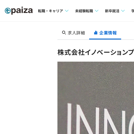
転職・キャリア
未経験転職
新卒就活
求人検索
求人検索
求人検索
求人詳細
企業情報
本選考
インタビュー
インタビュー
インターン
株式会社イノベーション
転職成功ガイド
転職成功ガイド
新卒エージェ
転職エージェント
イベント・セ
インタビュー
就活成功ガイ