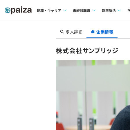
転職・キャリア
未経験転職
新卒就活
求人検索
求人検索
求人検索
求人詳細
企業情報
本選考
インタビュー
インタビュー
インターン
株式会社サンブリッジ
転職成功ガイド
転職成功ガイド
新卒エージェ
転職エージェント
イベント・セ
インタビュー
就活成功ガイ