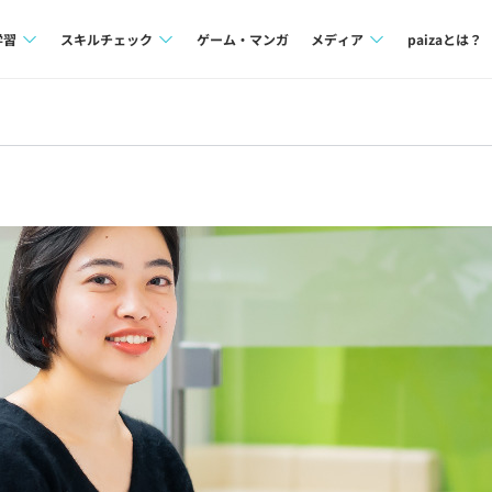
学習
スキルチェック
ゲーム・マンガ
メディア
paizaとは？
講座一覧
プログラミング言語
Tech Team Journal
問題集
SQL
paiza times
4択課題
評価結果一覧
note
ント
ナレッジ
再チャレンジ結果一覧
ミナー
リファレンス
プラン
ド
個人向けプラン
法人向けプラン
学校向けプラン