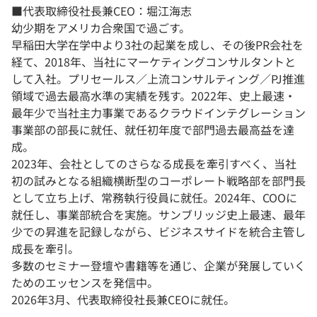
■代表取締役社長兼CEO：堀江海志
幼少期をアメリカ合衆国で過ごす。
早稲田大学在学中より3社の起業を成し、その後PR会社を
経て、2018年、当社にマーケティングコンサルタントと
して入社。プリセールス／上流コンサルティング／PJ推進
領域で過去最高水準の実績を残す。2022年、史上最速・
最年少で当社主力事業であるクラウドインテグレーション
事業部の部長に就任、就任初年度で部門過去最高益を達
成。
2023年、会社としてのさらなる成長を牽引すべく、当社
初の試みとなる組織横断型のコーポレート戦略部を部門長
として立ち上げ、常務執行役員に就任。2024年、COOに
就任し、事業部統合を実施。サンブリッジ史上最速、最年
少での昇進を記録しながら、ビジネスサイドを統合主管し
成長を牽引。
多数のセミナー登壇や書籍等を通じ、企業が発展していく
ためのエッセンスを発信中。
2026年3月、代表取締役社長兼CEOに就任。