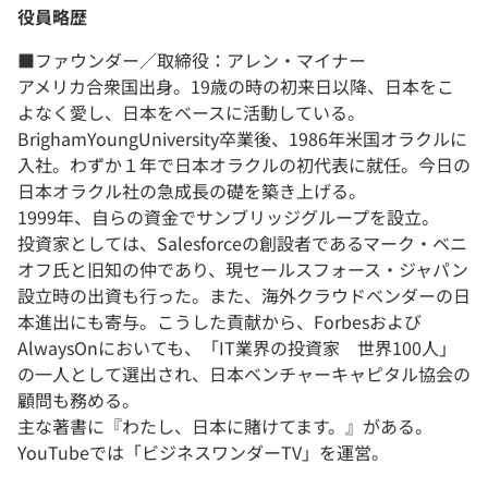
役員略歴
■ファウンダー／取締役：アレン・マイナー
アメリカ合衆国出身。19歳の時の初来日以降、日本をこ
よなく愛し、日本をベースに活動している。
BrighamYoungUniversity卒業後、1986年米国オラクルに
入社。わずか１年で日本オラクルの初代表に就任。今日の
日本オラクル社の急成長の礎を築き上げる。
1999年、自らの資金でサンブリッジグループを設立。
投資家としては、Salesforceの創設者であるマーク・ベニ
オフ氏と旧知の仲であり、現セールスフォース・ジャパン
設立時の出資も行った。また、海外クラウドベンダーの日
本進出にも寄与。こうした貢献から、Forbesおよび
AlwaysOnにおいても、「IT業界の投資家 世界100人」
の一人として選出され、日本ベンチャーキャピタル協会の
顧問も務める。
主な著書に『わたし、日本に賭けてます。』がある。
YouTubeでは「ビジネスワンダーTV」を運営。