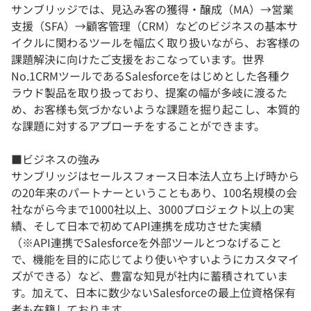
サンブリッジでは、見込み客の獲得・醸成（MA）→営業
支援（SFA）→顧客管理（CRM）などのビジネスの基本サ
イクルに関わるツールを幅広く取り扱いながら、お客様の
課題解決に向けたご支援をおこなっています。世界
No.1CRMツールであるSalesforceをはじめとした各種ク
ラウド製品を取り扱っており、提案の幅が多岐に渡るた
め、お客様も気づかないような課題を掘り起こし、本質的
な課題に対するアプローチをすることができます。
​​■ビジネスの強み
サンブリッジはセールスフォース日本法人立ち上げ時から
の20年来のパートナーということもあり、100名規模の会
社ながら今まで1000社以上、3000プロジェクト以上の実
績、そして日本で初めてAPI連携を成功させた実績
（※API連携でSalesforceを外部ツールとつなげること
で、機能を目的に応じてより使いやすいようにカスタマイ
ズができる）など、豊富な知見が社内に蓄積されていま
す。加えて、日本に数少ないSalesforceの最上位資格保有
者も在籍しております。