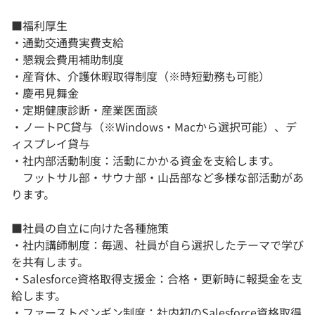
■福利厚生
・通勤交通費実費支給
・懇親会費用補助制度
・産育休、介護休暇取得制度（​※時短勤務も可能）
・慶弔見舞金
・定期健康診断・産業医面談
・ノートPC貸与（​※Windows・Macから選択可能）、デ
ィスプレイ貸与
・​社内部活動制度：活動にかかる資金を支給します。
フットサル部・サウナ部・山岳部など多様な部活動があ
ります。
■社員の自立に向けた各種施策
・社内講師制度：​毎週、社員が自ら選択したテーマで学び
を共有します。
・Salesforce資格取得支援金：合格・更新時に報奨金を支
給します。
・ファーストペンギン制度：​社内初のSalesforce資格取得