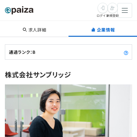
ログイン
新規登録
求人詳細
企業情報
転職・キャリア
未経験転職
求人検索
通過ランク：B
新卒就活
求人検索
インタビュー
株式会社サンブリッジ
学習
求人検索
インタビュー
転職成功ガイド
本選考
スキルチェック
講座一覧
転職成功ガイド
転職エージェント
ゲーム・マンガ
インターン
プログラミング言語
問題集
メディア
SQL
4択課題
新卒エージェント
paizaとは？
Tech Team Journal
評価結果一覧
ナレッジ