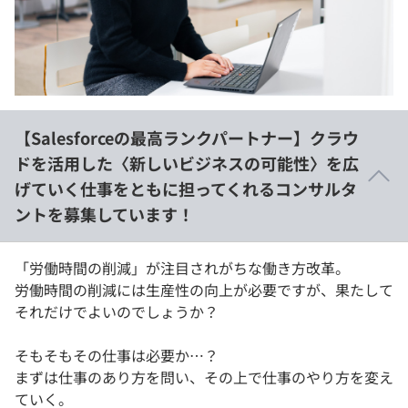
イベント・セミナー
paiza times
再チャレンジ結果一覧
リファレンス
インタビュー
note
就活成功ガイド
プラン
【Salesforceの最高ランクパートナー】クラウ
個人向けプラン
ドを活用した〈新しいビジネスの可能性〉を広
げていく仕事をともに担ってくれるコンサルタ
法人向けプラン
ントを募集しています！
学校向けプラン
「労働時間の削減」が注目されがちな働き方改革。
契約内容・クーポン
労働時間の削減には生産性の向上が必要ですが、果たして
それだけでよいのでしょうか？
​そもそもその仕事は必要か…？
まずは仕事のあり方を問い、その上で仕事のやり方を変え
ていく。