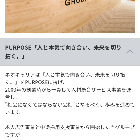
イベント・セミナー
paiza times
再チャレンジ結果一覧
リファレンス
インタビュー
note
就活成功ガイド
プラン
PURPOSE「人と本気で向き合い、未来を切り
個人向けプラン
拓く。」
法人向けプラン
ネオキャリアは「人と本気で向き合い、未来を切り拓
く。」をPURPOSEに掲げ、
学校向けプラン
2000年の創業時から一貫して人材総合サービス事業を運
営し、
契約内容・クーポン
"社会になくてはならない会社"となるべく、歩みを進めて
います。
求人広告事業と中途採用支援事業から開始した当グループ
ですが