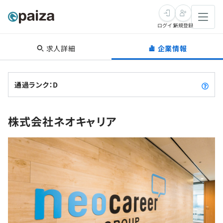
ログイン
新規登録
求人詳細
企業情報
転職・キャリア
未経験転職
求人検索
通過ランク：D
新卒就活
求人検索
インタビュー
株式会社ネオキャリア
学習
求人検索
インタビュー
転職成功ガイド
本選考
スキルチェック
講座一覧
転職成功ガイド
転職エージェント
ゲーム・マンガ
インターン
プログラミング言語
問題集
メディア
SQL
4択課題
新卒エージェント
paizaとは？
Tech Team Journal
評価結果一覧
ナレッジ