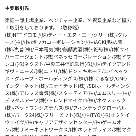
主要取引先
東証一部上場企業、ベンチャー企業、外資系企業など幅広
く取引をしております。（敬称略）
(株)NTTドコモ /(株)ディー・エヌ・エー/グリー(株)/クル
ーズ(株)/(株)ポッカコーポレーション/(株)AOKI/味の素
(株)/丸善(株)/日本電気(株)/麒麟麦酒(株)/楽天(株)/(株)サイ
バーエージェント/(株)ベネッセコーポレーション/(株)ドワ
ンゴ/(株)ネクスト/中央三井信託銀行(株)/(株)テイクアンド
ギヴ・ニーズ/(株)ニトリ/(株)ドン・キホーテ/エイベック
ス・グループ・ホールディングス(株)/(株)ぐるなび/GMO
インターネット(株)/ユナイテッド(株) /SBIホールディング
ス(株)/アルプス電気(株)/スターティア(株)/エムスリー(株)/
デジタルアーツ(株)/トレンドマイクロ(株)/ネクステック
(株)/ネットワンシステムズ(株)/フィンテックグローバル
(株)/パーク24(株)/フリービット(株)/(株)TYO/(株)オウケイ
ウェイヴ/(株)キャリアデザインセンター/(株)ゲームオ
ン/(株)サミーネットワークス/(株)ネットプライス/(株)マク