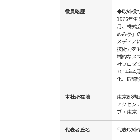
役員略歴
◆取締役
1976年
月、株式
めみ亭」の
メディア
技術力を
端的なス
社プロダ
2014年
化、取締
本社所在地
東京都港区
アクセン
ブ・東京
代表者氏名
代表取締