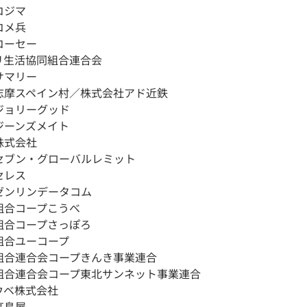
コジマ
コメ兵
コーセー
リ生活協同組合連合会
サマリー
志摩スペイン村／株式会社アド近鉄
ジョリーグッド
ジーンズメイト
株式会社
セブン・グローバルレミット
セレス
ゼンリンデータコム
組合コープこうべ
組合コープさっぽろ
組合ユーコープ
組合連合会コープきんき事業連合
組合連合会コープ東北サンネット事業連合
ウベ株式会社
高島屋