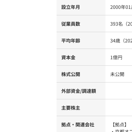
設立年月
2000年0
従業員数
393名（2
平均年齢
34歳（20
資本金
1億円
株式公開
未公開
外部資金/調達額
主要株主
拠点・関連会社
【拠点】
・京都オ