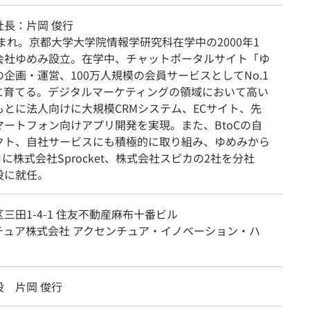
社長：片岡 俊行
生まれ。京都大学大学院情報学研究科在学中の2000年1
会社ゆめみ設立。在学中、チャットポータルサイト「ゆ
企画・運営、100万人規模の会員サービスとしてNo.1
に育てる。デジタルマーケティングの領域において高い
もとに法人向けに大規模CRMシステム、ECサイト、先
マートフォン向けアプリ開発を実現。また、BtoCの自
クト、自社サービスにも積極的に取り組み、ゆめみから
4月に株式会社Sprocket、株式会社スピカの2社を分社
役に就任。
三田1-4-1 住友不動産麻布十番ビル
チュア株式会社 アクセンチュア・イノベーション・ハ
役 片岡 俊行