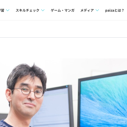
学習
スキルチェック
ゲーム・マンガ
メディア
paizaとは？
講座一覧
プログラミング言語
Tech Team Journal
問題集
SQL
paiza times
4択課題
評価結果一覧
note
ント
ナレッジ
再チャレンジ結果一覧
ミナー
リファレンス
プラン
ド
個人向けプラン
法人向けプラン
学校向けプラン