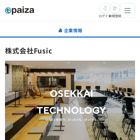
ログイン
新規登録
企業情報
転職・キャリア
株式会社Fusic
未経験転職
求人検索
新卒就活
求人検索
インタビュー
学習
求人検索
インタビュー
転職成功ガイド
本選考
スキルチェック
講座一覧
転職成功ガイド
転職エージェント
ゲーム・マンガ
インターン
プログラミング言語
問題集
メディア
SQL
4択課題
新卒エージェント
paizaとは？
Tech Team Journal
評価結果一覧
ナレッジ