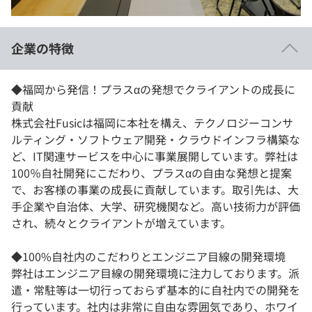
イベント・セミナー
paiza times
再チャレンジ結果一覧
リファレンス
インタビュー
企業の特徴
note
就活成功ガイド
プラン
◆福岡から発信！プラスαの発想でクライアントの成長に
貢献
個人向けプラン
株式会社Fusicは福岡に本社を構え、テクノロジーコンサ
ルティング・ソフトウェア開発・クラウドインフラ構築な
法人向けプラン
ど、IT関連サービスを中心に事業展開しています。弊社は
100％自社開発にこだわり、プラスαの自由な発想と提案
学校向けプラン
で、お客様の事業の成長に貢献しています。取引先は、大
手企業や自治体、大学、研究機関など。高い技術力が評価
契約内容・クーポン
され、続々とクライアントが増えています。
◆100%自社内のこだわりとエンジニア目線の開発環境
弊社はエンジニア目線の開発環境に注力しております。派
遣・常駐等は一切行っておらず基本的に自社内での開発を
行っています。社内は非常に自由な雰囲気であり、ホワイ