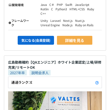
Java
C＃
PHP
Swift
JavaScript
開発環境
Kotlin
C
Python3
HTML+CSS
Ruby
C++
フレームワー
Unity
Laravel
Next.js
Nuxt.js
ク
Unreal Engine
Node.js
Ruby on Rails
詳細を見る
気になる(会員登録)
広島勤務確約【QAエンジニア】ホワイト企業認定/上場/研修
充実/リモートOK
2027年卒
説明会求人
通過ランク：E