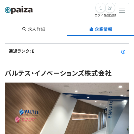
ログイン
新規登録
求人詳細
企業情報
転職・キャリア
未経験転職
求人検索
通過ランク：E
新卒就活
求人検索
インタビュー
バルテス・イノベーションズ株式会社
学習
求人検索
インタビュー
転職成功ガイド
本選考
スキルチェック
講座一覧
転職成功ガイド
転職エージェント
ゲーム・マンガ
インターン
プログラミング言語
問題集
メディア
SQL
4択課題
新卒エージェント
paizaとは？
Tech Team Journal
評価結果一覧
ナレッジ