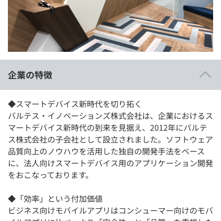
イベント・セミナー
paiza times
再チャレンジ結果一覧
リファレンス
インタビュー
note
就活成功ガイド
プラン
企業の特徴
個人向けプラン
◆スマートデバイス新時代を切り拓く
法人向けプラン
バルテス・イノベーションズ株式会社は、企業におけるス
マートデバイス新時代の到来を見据え、2012年にバルテ
学校向けプラン
ス株式会社の子会社として設立されました。ソフトウェア
品質向上のノウハウを活用した独自の開発手法をベース
契約内容・クーポン
に、法人向けスマートデバイス用のアプリケーション開発
をおこなっております。
◆「効率」という付加価値
ビジネス向けモバイルアプリはコンシューマー向けのモバ