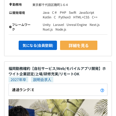
勤務地
東京都千代田区麹町1-6-4
Java
C＃
PHP
Swift
JavaScript
開発環境
Kotlin
C
Python3
HTML+CSS
C++
フレームワー
Unity
Laravel
Unreal Engine
Next.js
ク
Nuxt.js
Node.js
詳細を見る
気になる(会員登録)
福岡勤務確約【自社サービス/Web/モバイルアプリ開発】ホ
ワイト企業認定/上場/研修充実/リモートOK
2027年卒
説明会求人
通過ランク：E