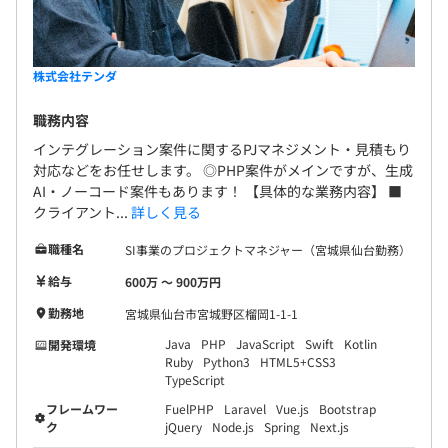
株式会社テンダ
職務内容
インテグレーション案件に関するPJマネジメント・見積もり
対応などをお任せします。 ◎PHP案件がメインですが、生成
AI・ノーコード案件もあります！ 【具体的な業務内容】 ■
クライアント...
詳しく見る
職種名
SI事業のプロジェクトマネジャー（宮城県仙台勤務）
給与
600万 〜 900万円
勤務地
宮城県仙台市宮城野区榴岡1-1-1
Java
PHP
JavaScript
Swift
Kotlin
開発環境
Ruby
Python3
HTML5+CSS3
TypeScript
フレームワー
FuelPHP
Laravel
Vue.js
Bootstrap
ク
jQuery
Node.js
Spring
Next.js