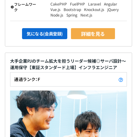
CakePHP
FuelPHP
Laravel
Angular
フレームワー
Vue.js
Bootstrap
Knockout.js
jQuery
ク
Node.js
Spring
Next.js
詳細を見る
気になる(会員登録)
大手企業PJのチーム拡大を担うリーダー候補◎サーバ設計〜
運用保守【東証スタンダード上場】インフラエンジニア
通過ランク：F