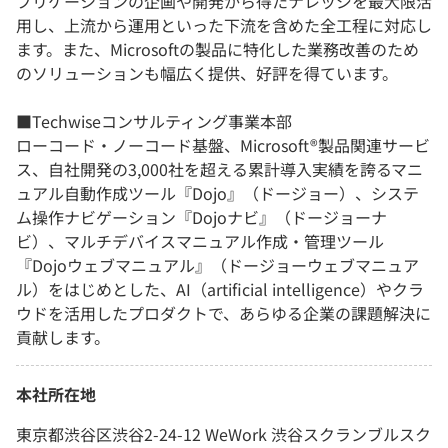
プリケーションの企画や開発から得たナレッジを最大限活
用し、上流から運用といった下流を含めた全工程に対応し
ます。また、Microsoftの製品に特化した業務改善のため
のソリューションも幅広く提供、好評を得ています。
■Techwiseコンサルティング事業本部
ローコード・ノーコード基盤、Microsoft®製品関連サービ
ス、自社開発の3,000社を超える累計導入実績を誇るマニ
ュアル自動作成ツール『Dojo』（ドージョー）、システ
ム操作ナビゲーション『Dojoナビ』（ドージョーナ
ビ）、マルチデバイスマニュアル作成・管理ツール
『Dojoウェブマニュアル』（ドージョーウェブマニュア
ル）をはじめとした、AI（artificial intelligence）やクラ
ウドを活用したプロダクトで、あらゆる企業の課題解決に
貢献します。
本社所在地
東京都渋谷区渋谷2-24-12 WeWork 渋谷スクランブルスク