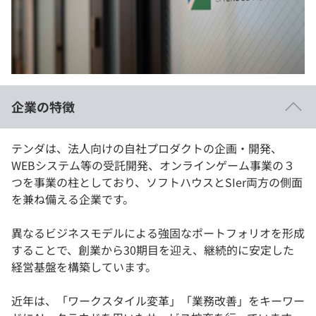
イベント・セミナー
paiza times
再チャレンジ結果一覧
リファレンス
インタビュー
note
就活成功ガイド
プラン
企業の特徴
個人向けプラン
テンダは、法人向けの自社プロダクトの企画・開発、
法人向けプラン
WEBシステム等の受託開発、オンラインゲーム事業の３
つを事業の柱としており、ソフトハウスとSIer両方の側面
学校向けプラン
を兼ね備える企業です。
契約内容・クーポン
異なるビジネスモデルによる強固なポートフォリオを形成
することで、創業から30期目を迎え、継続的に安定した
経営基盤を構築しています。
近年は、「ワークスタイル変革」「業務改善」をキーワー