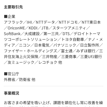
主要取引先
■企業
アフラック／IHI／NTTデータ／NTTドコモ／NTT東日本
／OriconME／KDDI／JTB／スターツアメニティ／
SoftBank／大成建設／第一三共／DTS／デロイトトーマ
ツコーポレートソリューション／トヨタ自動車／ナノ・メ
ディア／ニコン／日本電気／パナソニック／日立製作所／
ファイザー・ホールディングズ／富士通／みずほ銀行／三
井住友海上火災保険／三井物産／三菱商事／三菱UFJ銀行
／友ミュージック／レコチョク 他
■官公庁
外務省／防衛省 他
事業概況
お客さまの希望を吸い上げ、課題を顕在化し常に改善を繰