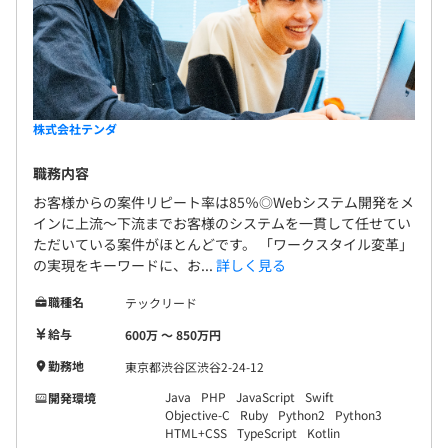
株式会社テンダ
職務内容
お客様からの案件リピート率は85％◎Webシステム開発をメ
インに上流～下流までお客様のシステムを一貫して任せてい
ただいている案件がほとんどです。 「ワークスタイル変革」
の実現をキーワードに、お...
詳しく見る
職種名
テックリード
給与
600万 〜 850万円
勤務地
東京都渋谷区渋谷2-24-12
Java
PHP
JavaScript
Swift
開発環境
Objective-C
Ruby
Python2
Python3
HTML+CSS
TypeScript
Kotlin