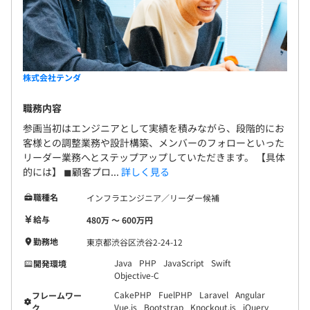
株式会社テンダ
職務内容
参画当初はエンジニアとして実績を積みながら、段階的にお
客様との調整業務や設計構築、メンバーのフォローといった
リーダー業務へとステップアップしていただきます。 【具体
的には】 ◼︎顧客プロ...
詳しく見る
職種名
インフラエンジニア／リーダー候補
給与
480万 〜 600万円
勤務地
東京都渋谷区渋谷2-24-12
Java
PHP
JavaScript
Swift
開発環境
Objective-C
CakePHP
FuelPHP
Laravel
Angular
フレームワー
Vue.js
Bootstrap
Knockout.js
jQuery
ク