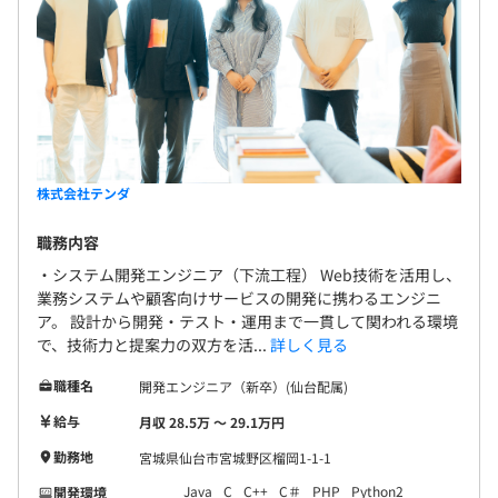
株式会社テンダ
職務内容
・システム開発エンジニア（下流工程） Web技術を活用し、
業務システムや顧客向けサービスの開発に携わるエンジニ
ア。 設計から開発・テスト・運用まで一貫して関われる環境
で、技術力と提案力の双方を活...
詳しく見る
職種名
開発エンジニア（新卒）(仙台配属)
給与
月収 28.5万 〜 29.1万円
勤務地
宮城県仙台市宮城野区榴岡1-1-1
Java
C
C++
C＃
PHP
Python2
開発環境