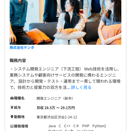
株式会社テンダ
職務内容
・システム開発エンジニア（下流工程） Web技術を活用し、
業務システムや顧客向けサービスの開発に携わるエンジニ
ア。 設計から開発・テスト・運用まで一貫して関われる環境
で、技術力と提案力の双方を活...
詳しく見る
職種名
開発エンジニア（新卒）
給与
月収 28.5万 〜 29.1万円
勤務地
東京都渋谷区渋谷2-24-12
Java
C
C++
C＃
PHP
Python2
開発環境
Python3
Swift
JavaScript