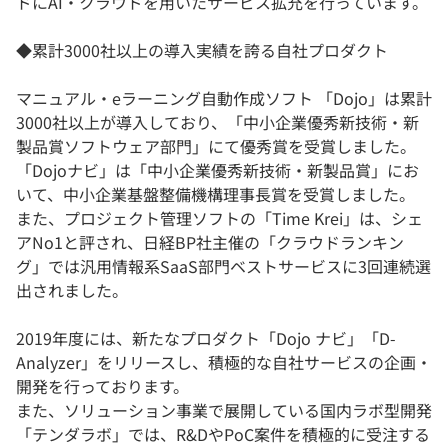
ドにAI・クラウドを用いたサービス拡充を行っています。
◆累計3000社以上の導入実績を誇る自社プロダクト
マニュアル・eラーニング自動作成ソフト 「Dojo」は累計
3000社以上が導入しており、「中小企業優秀新技術・新
製品賞ソフトウェア部門」にて優秀賞を受賞しました。
「Dojoナビ」は「中小企業優秀新技術・新製品賞」にお
いて、中小企業基盤整備機構理事長賞を受賞しました。
また、プロジェクト管理ソフトの「Time Krei」は、シェ
アNo1と評され、日経BP社主催の「クラウドランキン
グ」では汎用情報系SaaS部門ベストサービスに3回連続選
出されました。
2019年度には、新たなプロダクト「Dojo ナビ」「D-
Analyzer」をリリースし、積極的な自社サービスの企画・
開発を行っております。
また、ソリューション事業で展開している国内ラボ型開発
「テンダラボ」では、R&DやPoC案件を積極的に受注する