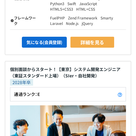
Python3
Swift
JavaScript
HTML5+CSS3
HTML+CSS
フレームワー
FuelPHP
Zend Framework
Smarty
ク
Laravel
Node.js
jQuery
詳細を見る
気になる(会員登録)
個別面談からスタート！【東京】システム開発エンジニア
（東証スタンダード上場）（SIer・自社開発）
2028年卒
通過ランク：E