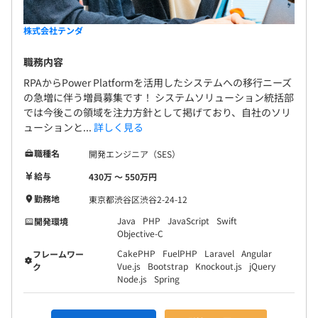
株式会社テンダ
職務内容
RPAからPower Platformを活用したシステムへの移行ニーズ
の急増に伴う増員募集です！ システムソリューション統括部
では今後この領域を注力方針として掲げており、自社のソリ
ューションと...
詳しく見る
職種名
開発エンジニア（SES）
給与
430万 〜 550万円
勤務地
東京都渋谷区渋谷2-24-12
Java
PHP
JavaScript
Swift
開発環境
Objective-C
CakePHP
FuelPHP
Laravel
Angular
フレームワー
Vue.js
Bootstrap
Knockout.js
jQuery
ク
Node.js
Spring