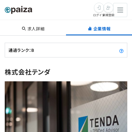
ログイン
新規登録
求人詳細
企業情報
転職・キャリア
未経験転職
求人検索
通過ランク：B
新卒就活
求人検索
インタビュー
株式会社テンダ
学習
求人検索
インタビュー
転職成功ガイド
本選考
スキルチェック
講座一覧
転職成功ガイド
転職エージェント
ゲーム・マンガ
インターン
プログラミング言語
問題集
メディア
SQL
4択課題
新卒エージェント
paizaとは？
Tech Team Journal
評価結果一覧
ナレッジ