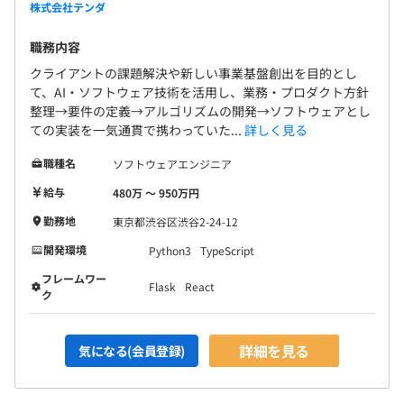
株式会社テンダ
職務内容
クライアントの課題解決や新しい事業基盤創出を目的とし
て、AI・ソフトウェア技術を活用し、業務・プロダクト方針
整理→要件の定義→アルゴリズムの開発→ソフトウェアとし
ての実装を一気通貫で携わっていた...
詳しく見る
職種名
ソフトウェアエンジニア
給与
480万 〜 950万円
勤務地
東京都渋谷区渋谷2-24-12
開発環境
Python3
TypeScript
フレームワー
Flask
React
ク
詳細を見る
気になる(会員登録)