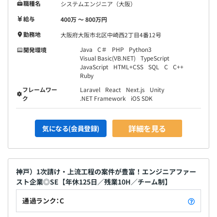
職種名
システムエンジニア（大阪）
給与
400万 〜 800万円
勤務地
大阪府大阪市北区中崎西2丁目4番12号
Java
C＃
PHP
Python3
開発環境
Visual Basic(VB.NET)
TypeScript
JavaScript
HTML+CSS
SQL
C
C++
Ruby
フレームワー
Laravel
React
Next.js
Unity
ク
.NET Framework
iOS SDK
詳細を見る
気になる(会員登録)
神戸）1次請け・上流工程の案件が豊富！エンジニアファー
スト企業◎SE【年休125日／残業10H／チーム制】
通過ランク：C