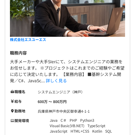
株式会社エスユーエス
職務内容
大手メーカーや大手SIerにて、システムエンジニアの業務を
お任せします。 ※プロジェクトはこれまでのご経験やご希望
に応じて決定いたします。 【業務内容】 ■基幹システム開
発／C#、JavaSc...
詳しく見る
職種名
システムエンジニア（神戸）
給与
600万 〜 800万円
勤務地
兵庫県神戸市中央区御幸通4-1-1
Java
C＃
PHP
Python3
開発環境
Visual Basic(VB.NET)
TypeScript
JavaScript
HTML+CSS
Kotlin
SQL