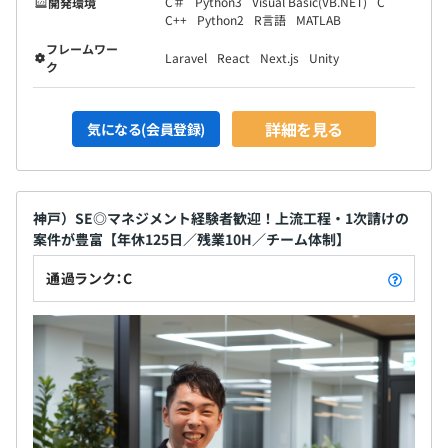
C＃
Python3
Visual Basic(VB.NET)
C
開発環境
C++
Python2
R言語
MATLAB
フレームワー
Laravel
React
Next.js
Unity
ク
詳細を見る
気になる(会員登録)
神戸）SE◎マネジメント経験者歓迎！上流工程・1次請けの
案件が豊富【年休125日／残業10H／チーム体制】
通過ランク：C