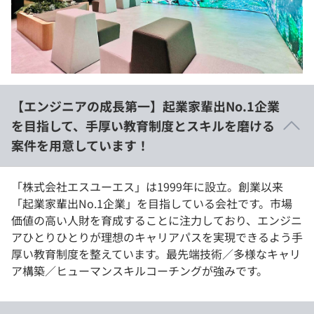
イベント・セミナー
paiza times
再チャレンジ結果一覧
リファレンス
インタビュー
note
就活成功ガイド
プラン
【エンジニアの成長第一】起業家輩出No.1企業
個人向けプラン
を目指して、手厚い教育制度とスキルを磨ける
案件を用意しています！
法人向けプラン
学校向けプラン
「株式会社エスユーエス」は1999年に設立。創業以来
「起業家輩出No.1企業」を目指している会社です。市場
価値の高い人財を育成することに注力しており、エンジニ
契約内容・クーポン
アひとりひとりが理想のキャリアパスを実現できるよう手
厚い教育制度を整えています。最先端技術／多様なキャリ
ア構築／ヒューマンスキルコーチングが強みです。