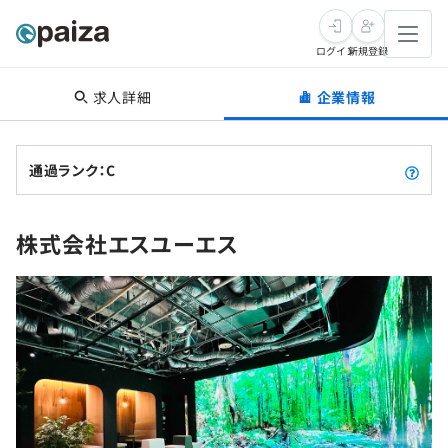
ログイン
新規登録
求人詳細
企業情報
転職・キャリア
未経験転職
求人検索
通過ランク：C
新卒就活
求人検索
インタビュー
株式会社エスユーエス
学習
求人検索
インタビュー
転職成功ガイド
本選考
スキルチェック
講座一覧
転職成功ガイド
転職エージェント
ゲーム・マンガ
インターン
プログラミング言語
問題集
メディア
SQL
4択課題
新卒エージェント
paizaとは？
Tech Team Journal
評価結果一覧
ナレッジ