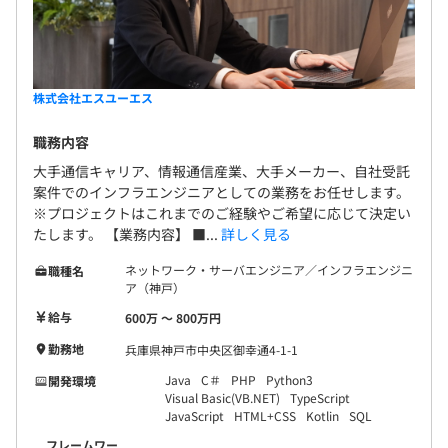
株式会社エスユーエス
職務内容
大手通信キャリア、情報通信産業、大手メーカー、自社受託
案件でのインフラエンジニアとしての業務をお任せします。
※プロジェクトはこれまでのご経験やご希望に応じて決定い
たします。 【業務内容】 ■...
詳しく見る
ネットワーク・サーバエンジニア／インフラエンジニ
職種名
ア（神戸）
給与
600万 〜 800万円
勤務地
兵庫県神戸市中央区御幸通4-1-1
Java
C＃
PHP
Python3
開発環境
Visual Basic(VB.NET)
TypeScript
JavaScript
HTML+CSS
Kotlin
SQL
フレームワー