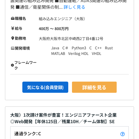
置関連の組み込み開発 ■自動運転／ADAS関連の組み込み開
発 ■通信／衛星関係の制...
詳しく見る
職種名
組み込みエンジニア（大阪）
給与
400万 〜 800万円
勤務地
大阪府大阪市北区中崎西2丁目4番12号
Java
C＃
Python3
C
C++
Rust
開発環境
MATLAB
Verilog HDL
VHDL
フレームワー
ク
詳細を見る
気になる(会員登録)
大阪）1次請け案件が豊富！エンジニアファースト企業
◎Web開発【年休125日／残業10H／チーム体制】SE
通過ランク：C