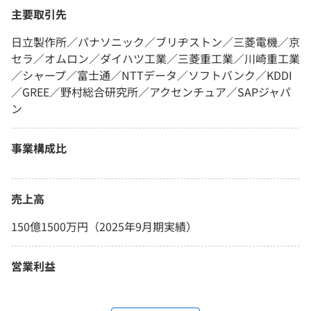
主要取引先
日立製作所／パナソニック／ブリヂストン／三菱電機／京
セラ／オムロン／ダイハツ工業／三菱重工業／川崎重工業
／シャープ／富士通／NTTデータ／ソフトバンク／KDDI
／GREE／野村総合研究所／アクセンチュア／SAPジャパ
ン
事業構成比
売上高
150億1500万円（2025年9月期実績）
営業利益