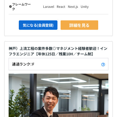
フレームワー
Laravel
React
Next.js
Unity
ク
詳細を見る
気になる(会員登録)
神戸）上流工程の案件多数◎マネジメント経験者歓迎！イン
フラエンジニア【年休125日／残業10H／チーム制】
通過ランク：F