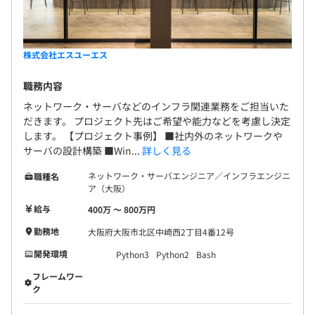
株式会社エスユーエス
職務内容
ネットワーク・サーバなどのインフラ関連業務をご担当いた
だきます。 プロジェクト先はご希望や能力などを考慮し決定
します。 【プロジェクト事例】 ■社内外のネットワークや
サーバの設計構築 ■Win...
詳しく見る
ネットワーク・サーバエンジニア／インフラエンジニ
職種名
ア（大阪）
給与
400万 〜 800万円
勤務地
大阪府大阪市北区中崎西2丁目4番12号
開発環境
Python3
Python2
Bash
フレームワー
ク