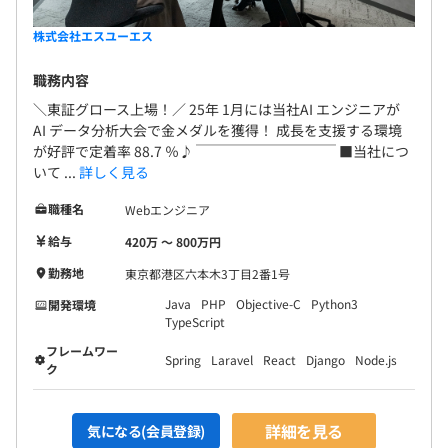
株式会社エスユーエス
職務内容
＼東証グロース上場！／ 25年 1月には当社AI エンジニアが
AI データ分析大会で金メダルを獲得！ 成長を支援する環境
が好評で定着率 88.7 ％♪ ￣￣￣￣￣￣￣￣￣￣ ■当社につ
いて ...
詳しく見る
職種名
Webエンジニア
給与
420万 〜 800万円
勤務地
東京都港区六本木3丁目2番1号
Java
PHP
Objective-C
Python3
開発環境
TypeScript
フレームワー
Spring
Laravel
React
Django
Node.js
ク
詳細を見る
気になる(会員登録)