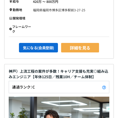
給与
420万 〜 800万円
勤務地
福岡県福岡市博多区博多駅前3-27-25
開発環境
フレームワー
ク
詳細を見る
気になる(会員登録)
神戸）上流工程の案件が多数！キャリア支援も充実◎組み込
みエンジニア【年休125日／残業10H／チーム体制】
通過ランク：C