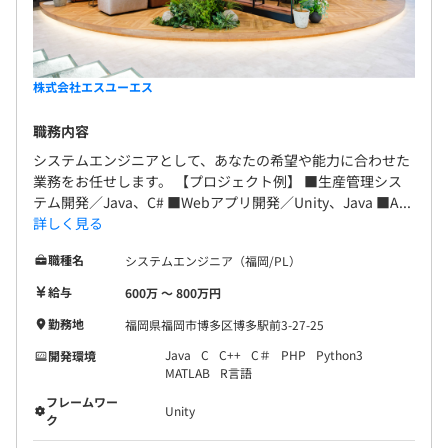
株式会社エスユーエス
職務内容
システムエンジニアとして、あなたの希望や能力に合わせた
業務をお任せします。 【プロジェクト例】 ■生産管理シス
テム開発／Java、C# ■Webアプリ開発／Unity、Java ■A...
詳しく見る
職種名
システムエンジニア（福岡/PL）
給与
600万 〜 800万円
勤務地
福岡県福岡市博多区博多駅前3-27-25
Java
C
C++
C＃
PHP
Python3
開発環境
MATLAB
R言語
フレームワー
Unity
ク