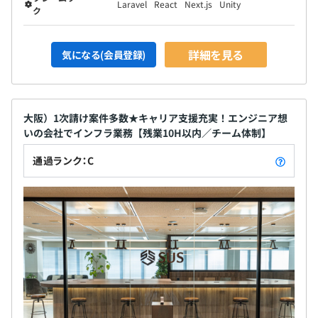
Laravel
React
Next.js
Unity
ク
詳細を見る
気になる(会員登録)
大阪）1次請け案件多数★キャリア支援充実！エンジニア想
いの会社でインフラ業務【残業10H以内／チーム体制】
通過ランク：C