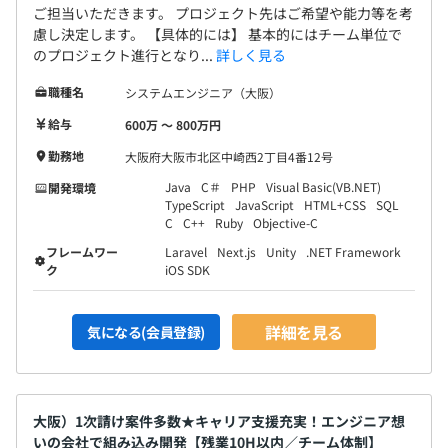
ご担当いただきます。 プロジェクト先はご希望や能力等を考
慮し決定します。 【具体的には】 基本的にはチーム単位で
のプロジェクト進行となり...
詳しく見る
職種名
システムエンジニア（大阪）
給与
600万 〜 800万円
勤務地
大阪府大阪市北区中崎西2丁目4番12号
Java
C＃
PHP
Visual Basic(VB.NET)
開発環境
TypeScript
JavaScript
HTML+CSS
SQL
C
C++
Ruby
Objective-C
フレームワー
Laravel
Next.js
Unity
.NET Framework
ク
iOS SDK
詳細を見る
気になる(会員登録)
大阪）1次請け案件多数★キャリア支援充実！エンジニア想
いの会社で組み込み開発【残業10H以内／チーム体制】