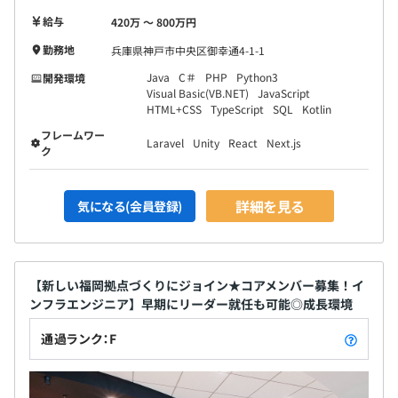
給与
420万 〜 800万円
勤務地
兵庫県神戸市中央区御幸通4-1-1
Java
C＃
PHP
Python3
開発環境
Visual Basic(VB.NET)
JavaScript
HTML+CSS
TypeScript
SQL
Kotlin
フレームワー
Laravel
Unity
React
Next.js
ク
詳細を見る
気になる(会員登録)
【新しい福岡拠点づくりにジョイン★コアメンバー募集！イ
ンフラエンジニア】早期にリーダー就任も可能◎成長環境
通過ランク：F