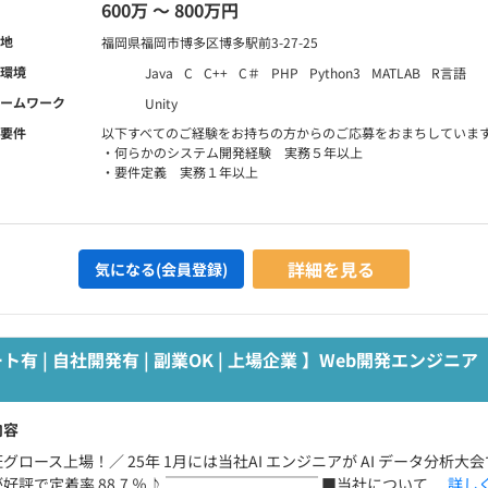
600万 〜 800万円
地
福岡県福岡市博多区博多駅前3-27-25
環境
Java
C
C++
C＃
PHP
Python3
MATLAB
R言語
ームワーク
Unity
要件
以下すべてのご経験をお持ちの方からのご応募をおまちしていま
・何らかのシステム開発経験 実務５年以上
・要件定義 実務１年以上
詳細を見る
気になる(会員登録)
 | 自社開発有 | 副業OK | 上場企業 】Web開発エンジニア
内容
グロース上場！／ 25年 1月には当社AI エンジニアが AI データ分析
好評で定着率 88.7 ％♪ ￣￣￣￣￣￣￣￣￣￣ ■当社について ...
詳し