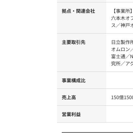
拠点・関連会社
【事業所
六本木オ
ス／神戸
主要取引先
日立製作
オムロン
富士通／N
究所／ア
事業構成比
売上高
150億15
営業利益