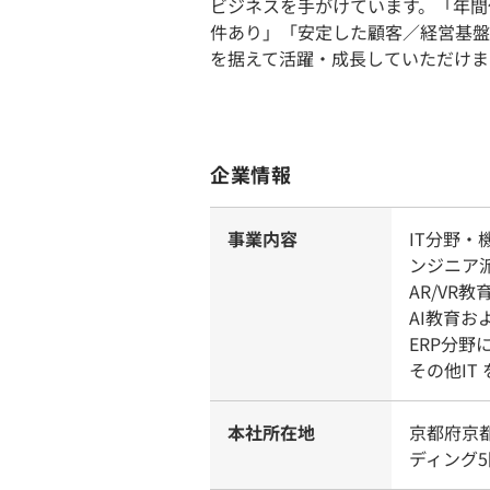
ビジネスを手がけています。「年間休
件あり」「安定した顧客／経営基盤
を据えて活躍・成長していただけま
企業情報
事業内容
IT分野
ンジニア
AR/VR
AI教育お
ERP分
その他IT
本社所在地
京都府京
ディング5