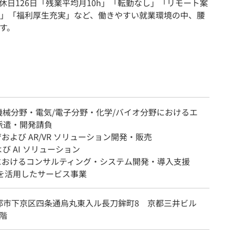
日126日「残業平均月10h」「転勤なし」「リモート案
」「福利厚生充実」など、働きやすい就業環境の中、腰
す。
・機械分野・電気/電子分野・化学/バイオ分野におけるエ
派遣・開発請負
教育および AR/VR ソリューション開発・販売
よび AI ソリューション
野におけるコンサルティング・システム開発・導入支援
 を活用したサービス事業
都市下京区四条通烏丸東入ル長刀鉾町8 京都三井ビル
階