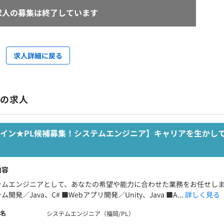
求人の募集は終了しています
求人詳細に戻る
中の求人
イン★PL候補募集！システムエンジニア】キャリアを生かし
内容
テムエンジニアとして、あなたの希望や能力に合わせた業務をお任せしま
ム開発／Java、C# ■Webアプリ開発／Unity、Java ■A...
詳しく見る
名
システムエンジニア（福岡/PL）