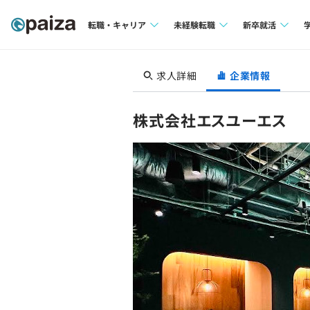
転職・キャリア
未経験転職
新卒就活
求人検索
求人検索
求人検索
求人詳細
企業情報
本選考
インタビュー
インタビュー
インターン
株式会社エスユーエス
転職成功ガイド
転職成功ガイド
新卒エージェ
転職エージェント
イベント・セ
インタビュー
就活成功ガイ