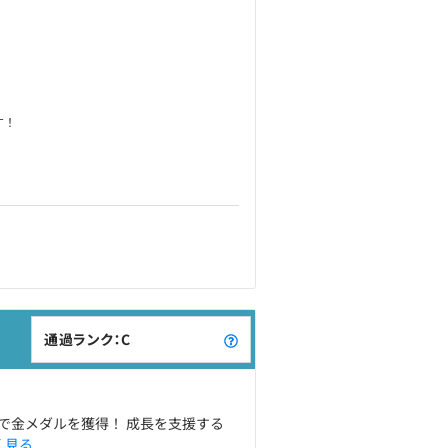
す！
通過ランク：C
大会で金メダルを獲得！ 成長を支援する
く見る