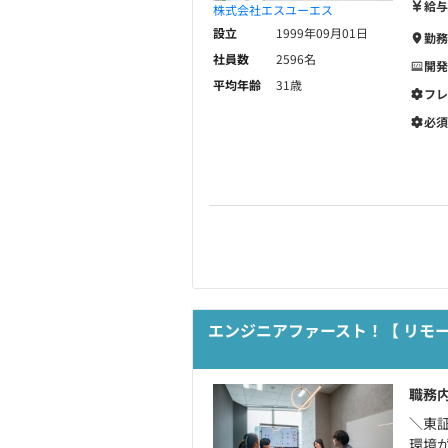
給与
株式会社エスユーエス
設立
1999年09月01日
勤務
社員数
2596名
開発
平均年齢
31歳
フレ
必須
エンジニアファースト！【 リモート有
職務
＼東証
環境が