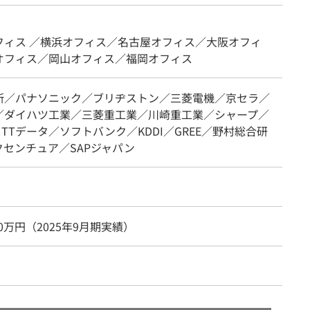
】
フィス ／横浜オフィス／名古屋オフィス／大阪オフィ
オフィス／岡山オフィス／福岡オフィス
所／パナソニック／ブリヂストン／三菱電機／京セラ／
／ダイハツ工業／三菱重工業／川崎重工業／シャープ／
TTデータ／ソフトバンク／KDDI／GREE／野村総合研
クセンチュア／SAPジャパン
00万円（2025年9月期実績）