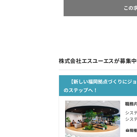
この
株式会社エスユーエスが募集
【新しい福岡拠点づくりにジョ
のステップへ！
職務
シス
システ
職種