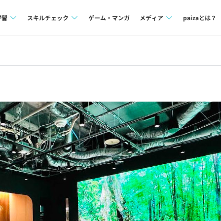
学習
スキルチェック
ゲーム・マンガ
メディア
paizaとは？
講座一覧
プログラミング言語
Tech Team Journal
問題集
SQL
paiza times
4択課題
評価結果一覧
note
ント
ナレッジ
再チャレンジ結果一覧
ミナー
リファレンス
プラン
ド
個人向けプラン
法人向けプラン
学校向けプラン