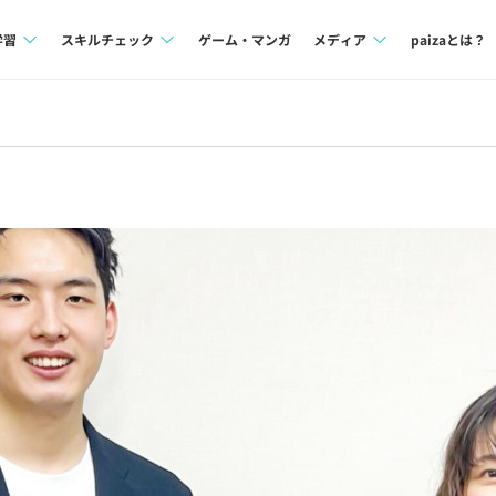
学習
スキルチェック
ゲーム・マンガ
メディア
paizaとは？
講座一覧
プログラミング言語
Tech Team Journal
問題集
SQL
paiza times
4択課題
評価結果一覧
note
ント
ナレッジ
再チャレンジ結果一覧
ミナー
リファレンス
プラン
ド
個人向けプラン
法人向けプラン
学校向けプラン