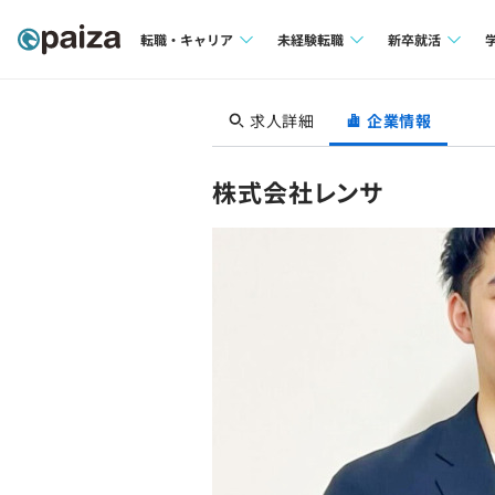
転職・キャリア
未経験転職
新卒就活
求人検索
求人検索
求人検索
求人詳細
企業情報
本選考
インタビュー
インタビュー
インターン
株式会社レンサ
転職成功ガイド
転職成功ガイド
新卒エージェ
転職エージェント
イベント・セ
インタビュー
就活成功ガイ