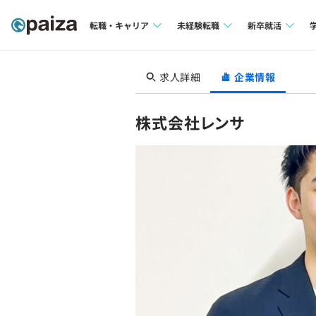
転職・キャリア
未経験転職
新卒就活
求人検索
求人検索
求人検索
求人詳細
企業情報
本選考
インタビュー
インタビュー
インターン
株式会社レンサ
転職成功ガイド
転職成功ガイド
新卒エージェ
転職エージェント
イベント・セ
インタビュー
就活成功ガイ