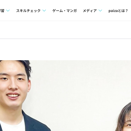
学習
スキルチェック
ゲーム・マンガ
メディア
paizaとは？
講座一覧
プログラミング言語
Tech Team Journal
問題集
SQL
paiza times
4択課題
評価結果一覧
note
ント
ナレッジ
再チャレンジ結果一覧
ミナー
リファレンス
プラン
ド
個人向けプラン
法人向けプラン
学校向けプラン