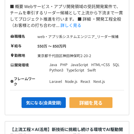
■ 概要 Webサービス・アプリ開発領域の受託開発案件で、
チームを牽引するリーダー候補として上流から下流まで一貫
してプロジェクト推進を行います。 ■ 詳細 ・開発工程全般
（お客様との打ち合わせ...
詳しく見る
職種名
web・アプリ系システムエンジニア_リーダー候補
給与
550万 〜 850万円
勤務地
東京都千代田区神田神保町2-20-2
Java
PHP
JavaScript
HTML+CSS
SQL
開発環境
Python3
TypeScript
Swift
フレームワー
Laravel
Node.js
React
Next.js
ク
詳細を見る
気になる(会員登録)
【上流工程×AI活用】新技術に挑戦し続ける環境でAI駆動開