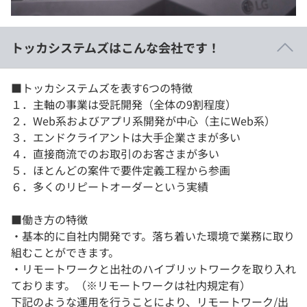
イベント・セミナー
paiza times
再チャレンジ結果一覧
リファレンス
インタビュー
トッカシステムズはこんな会社です！
note
就活成功ガイド
プラン
■トッカシステムズを表す6つの特徴
１．主軸の事業は受託開発（全体の9割程度）
個人向けプラン
２．Web系およびアプリ系開発が中心（主にWeb系）
３．エンドクライアントは大手企業さまが多い
法人向けプラン
４．直接商流でのお取引のお客さまが多い
５．ほとんどの案件で要件定義工程から参画
学校向けプラン
６．多くのリピートオーダーという実績
契約内容・クーポン
■働き方の特徴
・基本的に自社内開発です。落ち着いた環境で業務に取り
組むことができます。
・リモートワークと出社のハイブリットワークを取り入れ
ております。（※リモートワークは社内規定有）
下記のような運用を行うことにより、リモートワーク/出