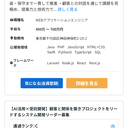
装・保守まで一貫して推進 ・顧客との対話を通じて課題を見
極め、提案力と技術力で...
詳しく見る
職種名
WEBアプリケーションエンジニア
給与
450万 〜 700万円
勤務地
東京都千代田区神田神保町2-20-2
Java
PHP
JavaScript
HTML+CSS
開発環境
Swift
Python3
TypeScript
SQL
フレームワー
Laravel
Node.js
React
Next.js
ク
詳細を見る
気になる(会員登録)
【AI活用×受託開発】顧客と関係を築きプロジェクトをリー
ドするシステム開発リーダー募集
通過ランク：C