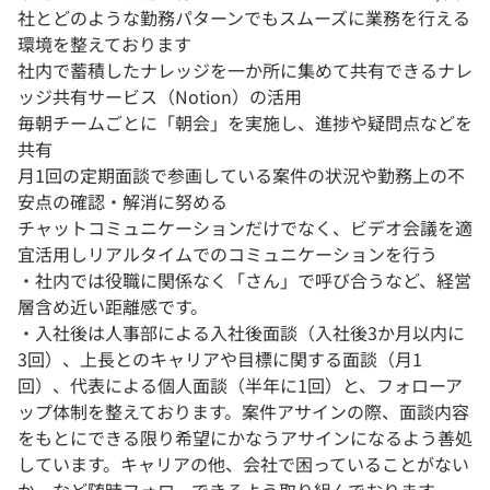
社とどのような勤務パターンでもスムーズに業務を行える
環境を整えております
社内で蓄積したナレッジを一か所に集めて共有できるナレ
ッジ共有サービス（Notion）の活用
毎朝チームごとに「朝会」を実施し、進捗や疑問点などを
共有
月1回の定期面談で参画している案件の状況や勤務上の不
安点の確認・解消に努める
チャットコミュニケーションだけでなく、ビデオ会議を適
宜活用しリアルタイムでのコミュニケーションを行う
・社内では役職に関係なく「さん」で呼び合うなど、経営
層含め近い距離感です。
・入社後は人事部による入社後面談（入社後3か月以内に
3回）、上長とのキャリアや目標に関する面談（月1
回）、代表による個人面談（半年に1回）と、フォローア
ップ体制を整えております。案件アサインの際、面談内容
をもとにできる限り希望にかなうアサインになるよう善処
しています。キャリアの他、会社で困っていることがない