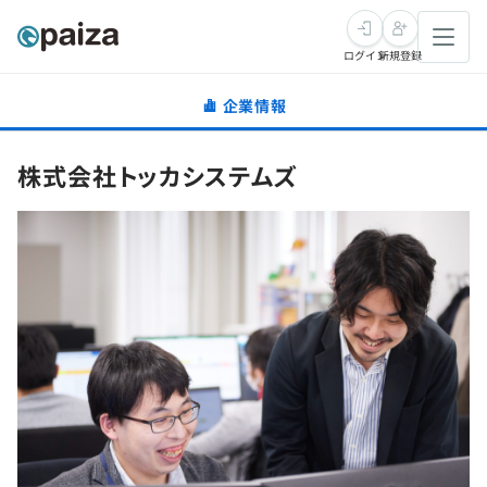
ログイン
新規登録
企業情報
転職・キャリア
株式会社トッカシステムズ
未経験転職
求人検索
新卒就活
求人検索
インタビュー
学習
求人検索
インタビュー
転職成功ガイド
本選考
スキルチェック
講座一覧
転職成功ガイド
転職エージェント
ゲーム・マンガ
インターン
プログラミング言語
問題集
メディア
SQL
4択課題
新卒エージェント
paizaとは？
Tech Team Journal
評価結果一覧
ナレッジ