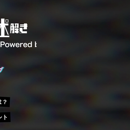
プ
は？
ント