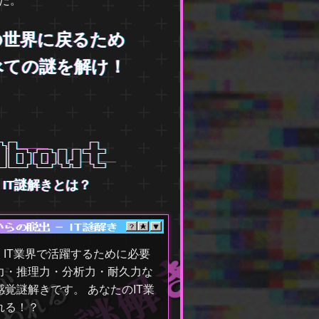
だ。
の世界に戻るため
べての謎を解け！
IT謎解きとは？
、IT業界で活躍するために必要
力・推理力・分析力・耐久力な
覚謎解きです。 あなたのIT業
れる！？