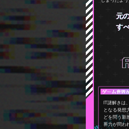
しまったよう
元
す
IT謎解きは
となる発想
どを問う新感
界力が問わ