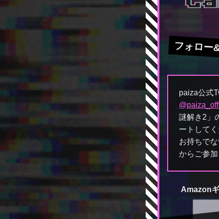
フォロー
paiza公式
@paiza_offi
謎解き2」
ートしてくだ
お持ちでな
からご参加
Amazon