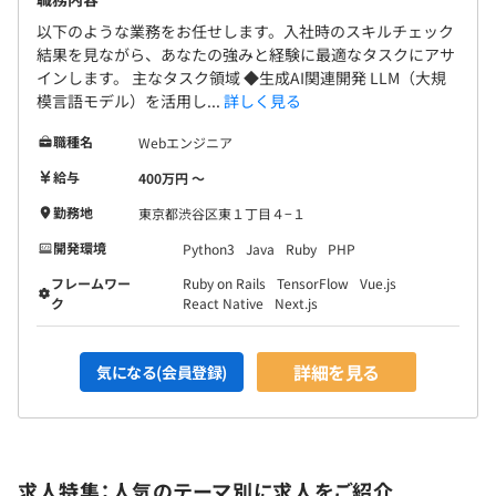
以下のような業務をお任せします。入社時のスキルチェック
結果を見ながら、あなたの強みと経験に最適なタスクにアサ
インします。 主なタスク領域 ◆生成AI関連開発 LLM（大規
模言語モデル）を活用し...
詳しく見る
職種名
Webエンジニア
給与
400万円 〜
勤務地
東京都渋谷区東１丁目４−１
開発環境
Python3
Java
Ruby
PHP
フレームワー
Ruby on Rails
TensorFlow
Vue.js
ク
React Native
Next.js
詳細を見る
気になる(会員登録)
求人特集：人気のテーマ別に求人をご紹介