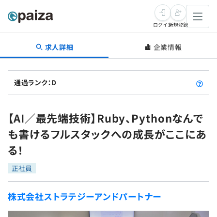
ログイン
新規登録
求人詳細
企業情報
転職・キャリア
未経験転職
求人検索
通過ランク：D
新卒就活
求人検索
インタビュー
【AI／最先端技術】Ruby、Pythonなんで
学習
求人検索
インタビュー
転職成功ガイド
も書けるフルスタックへの成長がここにあ
本選考
スキルチェック
講座一覧
る！
転職成功ガイド
転職エージェント
ゲーム・マンガ
インターン
プログラミング言語
正社員
問題集
メディア
SQL
4択課題
株式会社ストラテジーアンドパートナー
新卒エージェント
paizaとは？
Tech Team Journal
評価結果一覧
ナレッジ