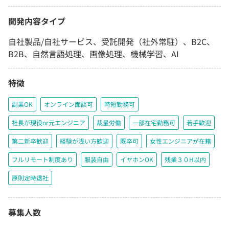
開発内容タイプ
自社製品/自社サービス、受託開発（社外常駐）、B2C、
B2B、自然言語処理、画像処理、機械学習、AI
特徴
副業OK
オンライン面談可
時短勤務可
社長が現役or元エンジニア
裁量労働
一部在宅勤務可
若手歓迎
第二新卒歓迎
経験が浅い方歓迎
既卒可
女性エンジニアが在籍
フルリモート制度あり
服装自由
イヤホンOK
残業３０H以内
原則定時退社
募集人数