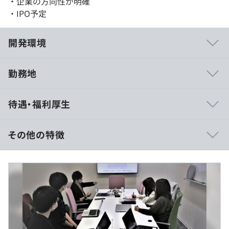
・企業の方向性が明確
・IPO予定
開発環境
勤務地
・自社サービスではリードエンジニアからタスクが振ら
待遇・福利厚生
れ、粛々と進めることが多いと思います。ミーティングは
定期的なネットミーティングと対面の打ち合わせを効果的
に組みます。
その他の特徴
■賃金形態：月給制
■賃金の決定方法：当社規定により決定いたします
■月給：約25万円
◇ 外部研修制度
・基本給：約18万円
◇ スキルチェックツールの導入
・固定残業代：45時間分、約7万円（超過分は別途支
給）
・資格手当：1万円