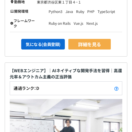
勤務地
東京都渋谷区東１丁目４−１
開発環境
Python3
Java
Ruby
PHP
TypeScript
フレームワー
Ruby on Rails
Vue.js
Next.js
ク
詳細を見る
気になる(会員登録)
【WEBエンジニア】｜AIネイティブな開発手法を習得｜高還
元率＆アウトカム主義の正当評価
通過ランク：D