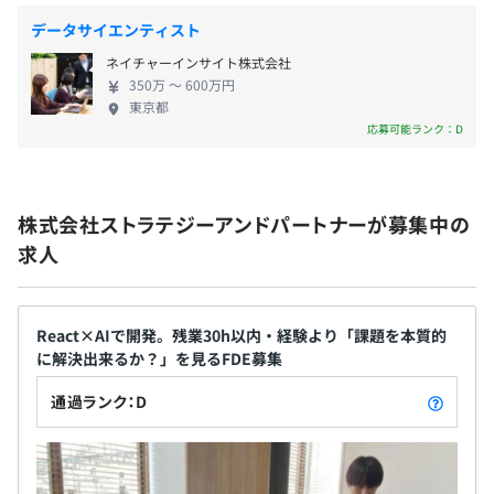
【開発環境】
データサイエンティスト
■自社サービス
ネイチャーインサイト株式会社
試用期間あり：3カ月
OS：Linux
350万 〜 600万円
言語：Python
東京都
Web Server：Apache
応募可能ランク：D
DB：ポスグレ
バージョン管理：Git
■SES
株式会社ストラテジーアンドパートナーが募集中の
各クライアント先による"
求人
React×AIで開発。残業30h以内・経験より「課題を本質的
エンジニアは７名で構成されています。
に解決出来るか？」を見るFDE募集
通過ランク：D
自社サービスは技術顧問と進めており、年末リリースへ向
けて連携して進めております。今後要員を拡大していく予