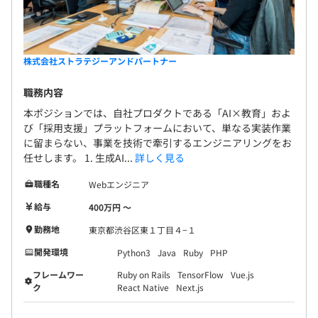
株式会社ストラテジーアンドパートナー
職務内容
本ポジションでは、自社プロダクトである「AI×教育」およ
び「採用支援」プラットフォームにおいて、単なる実装作業
に留まらない、事業を技術で牽引するエンジニアリングをお
任せします。 1. 生成AI...
詳しく見る
職種名
Webエンジニア
給与
400万円 〜
勤務地
東京都渋谷区東１丁目４−１
開発環境
Python3
Java
Ruby
PHP
フレームワー
Ruby on Rails
TensorFlow
Vue.js
ク
React Native
Next.js