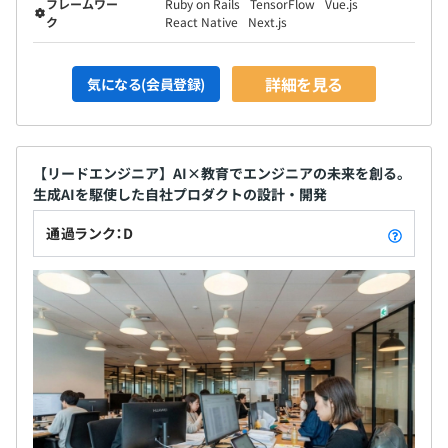
フレームワー
Ruby on Rails
TensorFlow
Vue.js
ク
React Native
Next.js
詳細を見る
気になる(会員登録)
【リードエンジニア】AI×教育でエンジニアの未来を創る。
生成AIを駆使した自社プロダクトの設計・開発
通過ランク：D