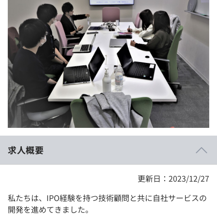
イベント・セミナー
paiza times
再チャレンジ結果一覧
リファレンス
インタビュー
note
就活成功ガイド
プラン
個人向けプラン
法人向けプラン
学校向けプラン
求人概要
契約内容・クーポン
更新日：2023/12/27
私たちは、IPO経験を持つ技術顧問と共に自社サービスの
開発を進めてきました。