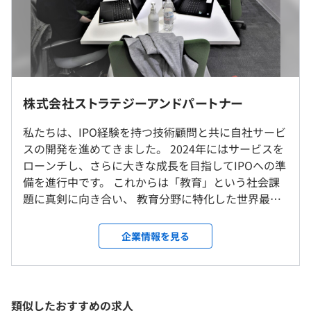
【CPU】インテル Core i7-10750H
【GPU】NVIDIA GeForce GTX 1660 Ti
【メモリ】16GB
【SSD】512GB
（※
想定年収
は年収提示額を保証するものではありません）
【OS】Windows 10 Home
株式会社ストラテジーアンドパートナー
現在フルリモート中
私たちは、IPO経験を持つ技術顧問と共に自社サービ
10:00～19:00
スの開発を進めてきました。 2024年にはサービスを
プロジェクトごとに選択
休憩時間：12:00〜13:00（60分）
ローンチし、さらに大きな成長を目指してIPOへの準
JR渋谷駅より徒歩10分
平均残業時間：平均10時間／月
備を進行中です。 これからは「教育」という社会課
題に真剣に向き合い、 教育分野に特化した世界最大
級のプラットフォーム構築に挑戦しています！ ＜＜
仕事内容＞＞ ■■■AIアダプティブラーニング開発
企業情報を見る
◇ 週休2日制（土・日／社内カレンダーに準ずる ※年4
事業 エレメンタルラボ AIエージェントがITエン
回程度土曜出社あり）
ジニアをトレーニングしていく仕組みです。急速に変
◇ 祝日
化するIT環境において、生き残るために必要なスキル
◇ 夏季休暇・年末年始休暇（一部計画年休）
は「読解力」「推論力」「計算力」「整理力」とい
Docker、Terraform、AWS CloudFormation、Ansible、
類似したおすすめの求人