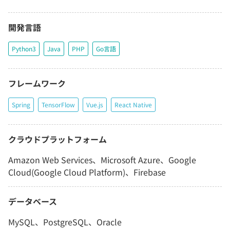
開発言語
Python3
Java
PHP
Go言語
フレームワーク
Spring
TensorFlow
Vue.js
React Native
クラウドプラットフォーム
Amazon Web Services、Microsoft Azure、Google
Cloud(Google Cloud Platform)、Firebase
データベース
MySQL、PostgreSQL、Oracle