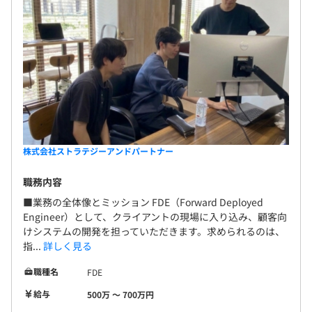
定です。リードエンジニアを中心に進める構成になりま
す。
・クライアント先では基本的に複数名での参画をしており
ます。創業前からお付き合いのあるお客様と一緒に参画す
ることもあります。
株式会社ストラテジーアンドパートナー
職務内容
■業務の全体像とミッション FDE（Forward Deployed
Engineer）として、クライアントの現場に入り込み、顧客向
けシステムの開発を担っていただきます。求められるのは、
指...
詳しく見る
職種名
FDE
給与
500万 〜 700万円