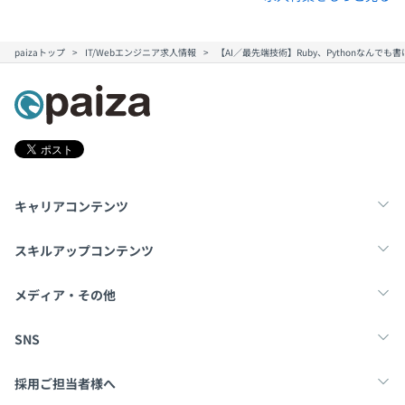
paizaトップ
IT/Webエンジニア求人情報
【AI／最先端技術】Ruby、Pythonなん
キャリアコンテンツ
転職・キャリア
未経験転職
新卒就活
スキルアップコンテンツ
学習
スキルチェック
マンガ・ゲーム
メディア・その他
Tech Team Journal
paiza times
note
SNS
X
Facebook
採用ご担当者様へ