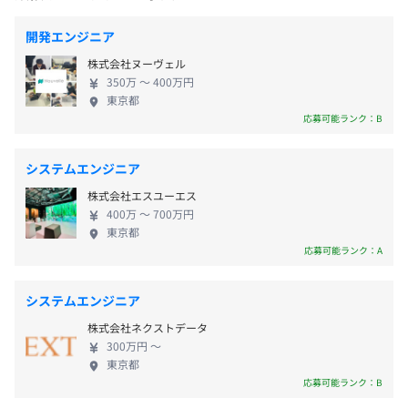
◇ 有給休暇
ったキャッチアップ能力です。技術の陳腐化が早いIT
OpenStack、Kubernetes、Amazon ECS、Amazon
◇ 慶弔休暇
業界では、新たな技術を迅速に理解する力が求めら
Elastic Kubernetes Service、Amazon CloudWatch
開発エンジニア
れます。当社のエンジニアだからこそ可能な技術力を
株式会社ヌーヴェル
活かし、クライアント拡大に注力しています。 使用
350万 〜 400万円
技術例: Go、React ■■■受託開発 卸売業やエネル
東京都
◇ 通勤手当（3万円迄／月）
ギー産業を対象に、社内でWEBシステムの開発を行
BigQuery、Elasticsearch、Apache Hadoop、Apache
応募可能ランク：B
っています。機能追加や新規開発など、多種多様な案
Spark、Keras、PyTorch、pandas、scikit-learn
件が同時進行中です。各プロジェクトでは、担当者の
システムエンジニア
スキルレベルに応じたタスクを割り振り、効率的な
株式会社エスユーエス
開発体制を構築しています。 使用技術例: Go、
◇ 賞与年1回（8月）
400万 〜 700万円
React、MySQL、Next.js ■■■DXコンサルティング
東京都
旅行業向けにバックオフィスの自動化コンサルティ
応募可能ランク：A
ングをしています。 目指すべき姿はAIエージェント
が全ての窓口となり、処理を抽象化。 人間はホスピ
◇ 給与改定年1回（7月）
システムエンジニア
タリティ向上に集中するという高付加価値のプラッ
自社サービスではリードエンジニアからタスクが振られ、
株式会社ネクストデータ
トフォームを構築します。 使用技術例: Claudcode
粛々と進めることが多いと思います。ミーティングは定期
300万円 〜
的なネットミーティングと対面の打ち合わせを効果的に組
東京都
◇ 各種社会保険完備（健康・厚生年金・労災・雇用）
みます。
応募可能ランク：B