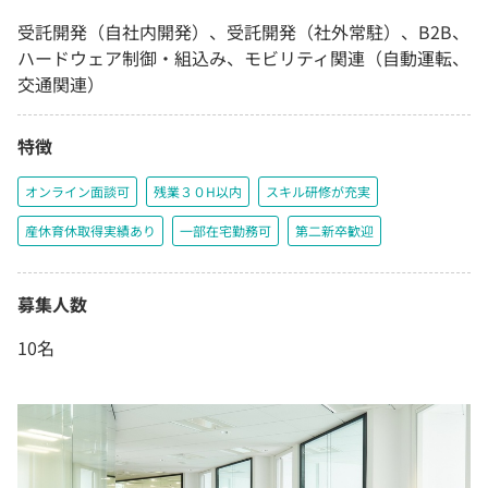
受託開発（自社内開発）、受託開発（社外常駐）、B2B、
ハードウェア制御・組込み、モビリティ関連（自動運転、
交通関連）
特徴
オンライン面談可
残業３０H以内
スキル研修が充実
産休育休取得実績あり
一部在宅勤務可
第二新卒歓迎
募集人数
10名