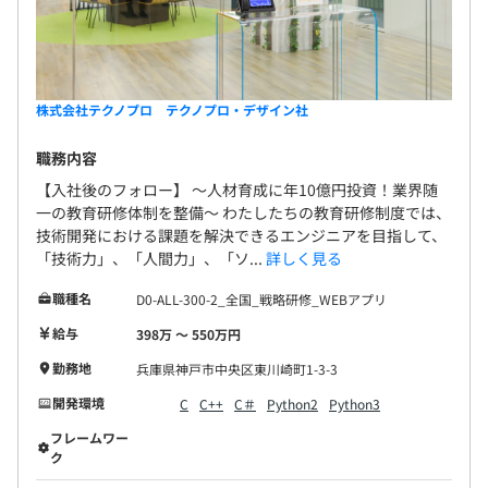
株式会社テクノプロ テクノプロ・デザイン社
職務内容
【入社後のフォロー】 〜人材育成に年10億円投資！業界随
一の教育研修体制を整備〜 わたしたちの教育研修制度では、
技術開発における課題を解決できるエンジニアを目指して、
「技術力」、「人間力」、「ソ...
詳しく見る
職種名
D0-ALL-300-2_全国_戦略研修_WEBアプリ
給与
398万 〜 550万円
勤務地
兵庫県神戸市中央区東川崎町1-3-3
開発環境
C
C++
C＃
Python2
Python3
フレームワー
ク