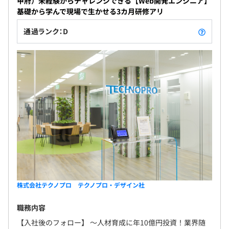
甲府）未経験からチャレンジできる【Web開発エンジニア】
昇給：年1回
専任の社員がメンターとなり、市場価値向上に向けてあな
基礎から学んで現場で生かせる3カ月研修アリ
たをサポートします！
▍自己実現委員会
通過ランク：D
公募によって選ばれた社員に対し通常の予算や権限を越
え、自己実現をサポートする制度です！
社会保険完備（健康保険・厚生年金保険、雇用保険・労災
保険）
無期雇用
2カ月間（期間中、条件の変更はありません）
株式会社テクノプロ テクノプロ・デザイン社
職務内容
【入社後のフォロー】 〜人材育成に年10億円投資！業界随