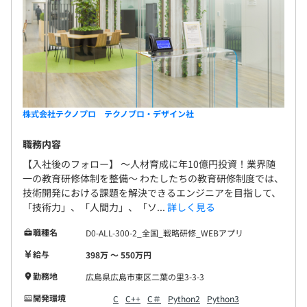
株式会社テクノプロ テクノプロ・デザイン社
職務内容
【入社後のフォロー】 〜人材育成に年10億円投資！業界随
一の教育研修体制を整備〜 わたしたちの教育研修制度では、
技術開発における課題を解決できるエンジニアを目指して、
「技術力」、「人間力」、「ソ...
詳しく見る
職種名
D0-ALL-300-2_全国_戦略研修_WEBアプリ
給与
398万 〜 550万円
勤務地
広島県広島市東区二葉の里3-3-3
開発環境
C
C++
C＃
Python2
Python3