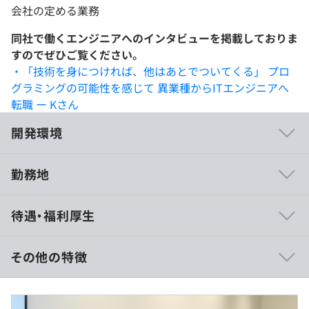
会社の定める業務
同社で働くエンジニアへのインタビューを掲載しておりま
すのでぜひご覧ください。
・「技術を身につければ、他はあとでついてくる」 プロ
グラミングの可能性を感じて 異業種からITエンジニアへ
転職 ー Kさん
開発環境
勤務地
研修カリキュラムは100超！
待遇・福利厚生
当社は大手メーカー向けに技術者研修をおこなうほど、先
端技術教育に力を入れています。
スキルアップ研修に加え、PM研修やプレゼン研修など
その他の特徴
100以上のプログラムを通じて、技術力だけでなく、役割
を広げる力も磨けます。
＜月給制の場合＞
明確な評価制度のもと、エンジニア・スペシャリスト・マ
■賃金形態：月給制