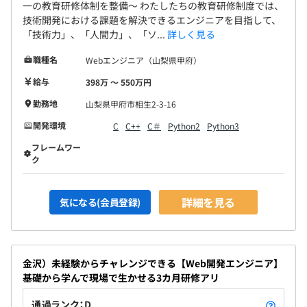
一の教育研修体制を整備〜 わたしたちの教育研修制度では、
技術開発における課題を解決できるエンジニアを目指して、
「技術力」、「人間力」、「ソ...
詳しく見る
職種名
Webエンジニア（山梨県甲府）
給与
398万 〜 550万円
勤務地
山梨県甲府市相生2-3-16
開発環境
C
C++
C＃
Python2
Python3
フレームワー
ク
詳細を見る
気になる(会員登録)
金沢）未経験からチャレンジできる【Web開発エンジニア】
基礎から学んで現場で生かせる3カ月研修アリ
通過ランク：D