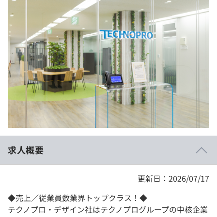
イベント・セミナー
paiza times
再チャレンジ結果一覧
リファレンス
インタビュー
note
就活成功ガイド
プラン
個人向けプラン
法人向けプラン
学校向けプラン
求人概要
契約内容・クーポン
更新日：2026/07/17
◆売上／従業員数業界トップクラス！◆
テクノプロ・デザイン社はテクノプログループの中核企業