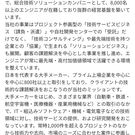
で、総合技術ソリューションカンパニーとして、8,000名
以上のエンジニアが在籍しており抜群の経営基盤を築いて
います。
当社の事業はプロジェクト参画型の「技術サービスビジネ
ス （請負・派遣）」や自社開発センターでの「受託」だ
けでなく、「技術コンサルティング」や最先端技術を持つ
企業との「協業」で生まれる「ソリューションビジネス」
も展開。顧客の課題解決を中心とした事業を推し進め、エ
ンジニアが常に最先端・高付加価値領域で活躍できる環境
を整えています。
日本を代表する大手メーカー、プライム上場企業を中心に
を中心に800社以上と取引をしており、クライアントの技
術的な課題解決をおこなうのが当社のミッションです。
大手メーカーをはじめ、さまざまな業界（自動車・鉄道・
航空宇宙機・医療機器・産業用機械など）との取引のなか
で、IT・組込みソフトウェア・機械・電気電子などの技術
領域に対し、技術サービスの提供、および研究開発をおこ
なっています。常時1,000件を超えるプロジェクトのなか
から技術力や志向、市場のニーズに合わせた案件に参画し