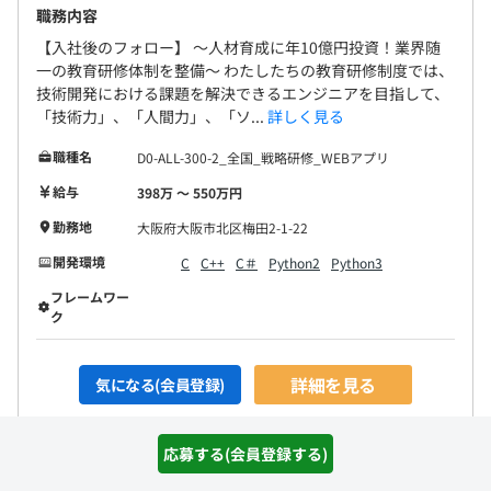
職務内容
【入社後のフォロー】 〜人材育成に年10億円投資！業界随
一の教育研修体制を整備〜 わたしたちの教育研修制度では、
技術開発における課題を解決できるエンジニアを目指して、
「技術力」、「人間力」、「ソ...
詳しく見る
職種名
D0-ALL-300-2_全国_戦略研修_WEBアプリ
給与
398万 〜 550万円
勤務地
大阪府大阪市北区梅田2-1-22
開発環境
C
C++
C＃
Python2
Python3
フレームワー
ク
詳細を見る
気になる(会員登録)
応募する(会員登録する)
仙台）未経験からチャレンジできる【Web開発エンジニア】