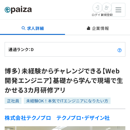
ログイン
新規登録
求人詳細
企業情報
転職・キャリア
未経験転職
求人検索
通過ランク：D
新卒就活
求人検索
インタビュー
博多）未経験からチャレンジできる【Web
学習
求人検索
インタビュー
転職成功ガイド
開発エンジニア】基礎から学んで現場で生
本選考
スキルチェック
講座一覧
かせる3カ月研修アリ
転職成功ガイド
転職エージェント
ゲーム・マンガ
インターン
プログラミング言語
正社員
問題集
未経験OK！本気でITエンジニアになりたい方
メディア
SQL
4択課題
株式会社テクノプロ テクノプロ・デザイン社
新卒エージェント
paizaとは？
Tech Team Journal
評価結果一覧
ナレッジ