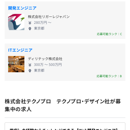
・帰省旅費補助
完全週休2日制、残業月平均20時間程度に加え、寮社宅制
・引越費用補助
度やパパママ育児応援金制度など、ライフステージの変化
開発エンジニア
・慶弔見舞金制度
にも対応できる環境を整えています。
株式会社リガーレジャパン
・パパママ育児応援金制度
無理なく働けるからこそ、腰を据えて技術と向き合い、長
280万円 〜
・企業主導型ベビーシッター利用者支援制度
東京都
期的なキャリア形成が可能です。
応募可能ランク：C
・総合福祉団体定期保険
・退職金制度(確定拠出年金制度)
・財形貯蓄制度
ITエンジニア
・社内クラブサークル活動支援
◼︎明確な評価制度
ディリテック株式会社
・健康保険組合福利厚生サービス「ベネフィット・ステー
評価は、「個人の取り組み」＋「顧客・営業・チームリー
300万 〜 500万円
ション」
東京都
ダーなどからの外部評価」を軸としたコンピテンシー評価
応募可能ランク：B
です。
入社時の年収決定はもちろん、入社後の評価基準も明確。
何を伸ばせば評価されるかが分かる仕組みのため、自身の
賞与：年2回
成長に応じて、評価ランク・年収アップを目指すことがで
株式会社テクノプロ テクノプロ・デザイン社が募
◎別途決算賞与を使用する場合あり
きます。
集中の求人
〈さらにこんな制度も！〉
▍キャリアデザインアドバイザー制度