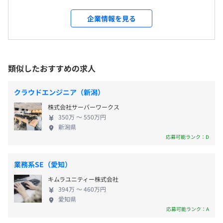
プロ・グループ】の中核企業です。 ・技術コンサル
福岡支店
〈年間休日：122日〉
な技術者として成長したいか」というキャリア視点を起点
ティング ・人工知能（AI）、機械学習などの領域に
＜変更範囲＞
企業情報を見る
・完全週休2日制（土日祝※祝日のある週は土曜出勤の場
に配属を決定しています。
おけるデータ分析サービス ・技術サービスソリュー
会社の定める場所（テレワークをおこなう場所を含む）
合あり）
要件定義・設計・検討といった上流工程に関わる機会も多
ション（派遣・構内請負・受託開発（自社開発セン
・年末年始
く、言われた通りに手を動かすだけの業務に留まらず、技
ター内） ・産学連携（大学との共同研究） 日本を代
・有給休暇（夏季取得推奨日あり）
受動喫煙防止措置に関する事項
術的な判断や改善提案を通じて、プロジェクト全体に影響
表する大手メーカーを中心に取引先800社以上と取引
類似したおすすめの求人
・慶弔休暇
従業員に対する受動喫煙対策：屋内原則禁煙（喫煙室あ
を与える役割を担います。
をしており クライアントの技術的な課題解決をおこ
・特別休暇
り）
なうのが当社のミッションです。 7000名以上のエン
・育児休業
クラウドエンジニア（新潟）
◼︎チーム環境だから、相談・レビューを通じて成長できる
ジニアが在籍しており抜群の経営基盤を築いていま
・介護休業
顧客先での業務においても、テクノプロ・デザイン社の社
株式会社サーバーワークス
す。 ～残業月20時間程度／定着率93.5％／残業代1分
・入社時休暇（上限5日）
員がチームとして参画しています。
350万 〜 550万円
単位支給／賞与年2回+決算賞与～
・災害時休暇（年5回、最大5日）
新潟県
一人で現場に入り孤立することは少なく、日常的に技術相
応募可能ランク：D
など
談やレビュー、ノウハウ共有がおこなわれる環境です。
特定の会社や製品だけに閉じた経験ではなく、業界・技術
業務系SE（愛知）
領域の異なるプロジェクトに関わることで、どこでも通用
する再現性のある技術力を積み上げていくことができま
キムラユニティー株式会社
・交通費支給（上限15万円／月）
す。
394万 〜 460万円
・寮、社宅制度
愛知県
応募可能ランク：A
・転勤赴任一時金
◼︎長期的にキャリアを築ける働きやすさ