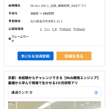
職種名
D0-ALL-300-2_全国_戦略研修_WEBアプリ
給与
398万 〜 550万円
勤務地
石川県金沢市本町2-15-1
開発環境
C
C++
C＃
Python2
Python3
フレームワー
ク
詳細を見る
気になる(会員登録)
京都）未経験からチャレンジできる【Web開発エンジニア】
基礎から学んで現場で生かせる3カ月研修アリ
通過ランク：D