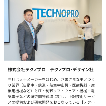
ネジメント・コンサルなど複数のキャリアルートを選択可
■賃金の決定方法：当社規定により決定
能。
■月給：22.4万〜31万円（固定残業はありません。残業
76種類の資格手当も、成長を後押しします。
代は全額支給されます。）
■賞与：5.7か月分（前年実績）
※経験・能力を考慮のうえ、決定します。
プロジェクトごとに選択
（※
想定年収
は年収提示額を保証するものではありません）
【テクノプロ・デザイン社で働く魅力】
〜「10年後も最前線で戦えるキャリア」が実現できる理
※研修期間中はリモート、修了後にプロジェクト先への配
株式会社テクノプロ テクノプロ・デザイン社
由とは？〜
属となります。
9:00～18:00（1日の労働時間：8時間）
※引越しを伴う転勤の可能性もあります。ただし、希望を
当社は大手メーカーをはじめ、さまざまなモノづく
休憩時間：60分
◼︎キャリア起点で最適なマッチング
考慮します。（引越費用補助、寮・社宅制度あり）
り業界（自動車・鉄道・航空宇宙機・医療機器・産
平均残業時間：想定20時間／月
常時1,000件を超えるプロジェクトのなかから、エンジニ
業用機械など）とIT・制御ソフトウェア・機械・電
ア一人ひとりの希望や強みに合わせたチーム配属をおこな
気電子などの研究開発領域に対し、下記技術サービ
就業場所の変更範囲
っています。
スの提供および研究開発をおこなっている【テクノ
＜雇入時＞
単に空いている案件に人を当てはめるのではなく、「どん