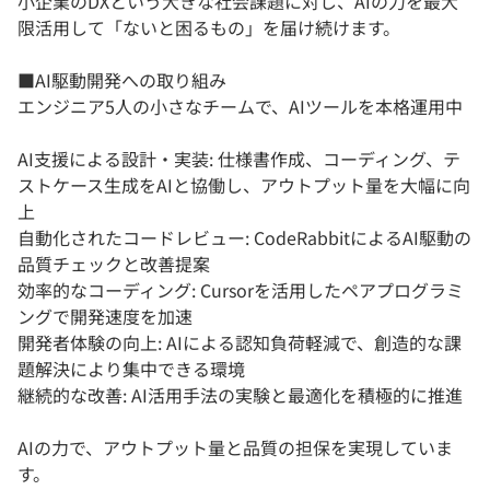
小企業のDXという大きな社会課題に対し、AIの力を最大
限活用して「ないと困るもの」を届け続けます。
■AI駆動開発への取り組み
エンジニア5人の小さなチームで、AIツールを本格運用中
AI支援による設計・実装: 仕様書作成、コーディング、テ
ストケース生成をAIと協働し、アウトプット量を大幅に向
上
自動化されたコードレビュー: CodeRabbitによるAI駆動の
品質チェックと改善提案
効率的なコーディング: Cursorを活用したペアプログラミ
ングで開発速度を加速
開発者体験の向上: AIによる認知負荷軽減で、創造的な課
題解決により集中できる環境
継続的な改善: AI活用手法の実験と最適化を積極的に推進
AIの力で、アウトプット量と品質の担保を実現していま
す。