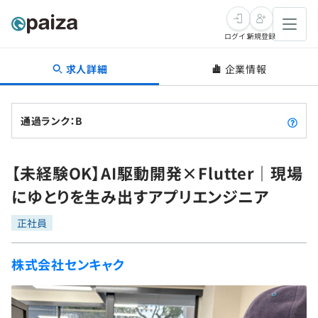
ログイン
新規登録
求人詳細
企業情報
転職・キャリア
未経験転職
求人検索
通過ランク：B
新卒就活
求人検索
インタビュー
【未経験OK】AI駆動開発×Flutter｜現場
学習
求人検索
インタビュー
転職成功ガイド
にゆとりを生み出すアプリエンジニア
本選考
スキルチェック
講座一覧
転職成功ガイド
転職エージェント
正社員
ゲーム・マンガ
インターン
プログラミング言語
問題集
株式会社センキャク
メディア
SQL
4択課題
新卒エージェント
paizaとは？
Tech Team Journal
評価結果一覧
ナレッジ