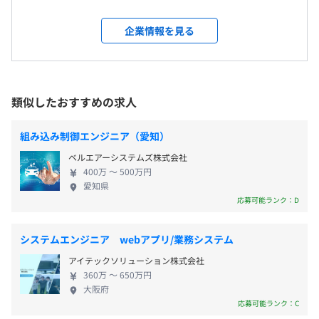
・完全週休2日制（土日）
①POと話をしてPMがロードマップを決定
・祝日
②PMが作成したプロダクトロードマップをもとに、実装
就業場所の変更範囲
企業情報を見る
・夏季休暇などの特別休暇
する機能の仕様をPMとエンジニアで相談し決定
＜雇入時＞
・有給休暇
③仕様決定後、デザイナーがデザインを作成し、エンジニ
福岡本社
アがレビュー・決定
＜変更範囲＞
④アプリとバックエンドのissueをそれぞれ作成し、リー
変更なし
類似したおすすめの求人
ドエンジニアが担当者をアサインし開発
交通費支給（月2万円まで）
⑤定例MTGや適宜Slackで相談しながら開発、PR作成をト
組み込み制御エンジニア（愛知）
受動喫煙防止措置に関する事項
リガーにunit testとVRTを実行し、他エンジニアの
従業員に対する受動喫煙対策：あり
ベルエアーシステムズ株式会社
Approve後マージ
400万 〜 500万円
対策内容：屋内禁煙（喫煙場所あり）
⑥QA後、リリース
愛知県
業績連動
応募可能ランク：D
システムエンジニア webアプリ/業務システム
社会保険完備（健康保険・厚生年金加入・雇用保険・労災
アイテックソリューション株式会社
360万 〜 650万円
保険）
大阪府
応募可能ランク：C