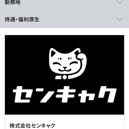
勤務地
https://senkyaku.jp/
待遇・福利厚生
スクラム
（※
想定年収
は年収提示額を保証するものではありません）
フレックスタイム制
フレキシブルタイム（5：00〜22：00）導入
休憩時間：休憩60分
Amazon ECS
平均残業時間：平均10時間未満／月
【開発プロセス】
株式会社センキャク