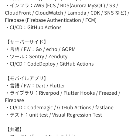
・インフラ：AWS (ECS / RDS(Aurora MySQL) / S3 /
CloudFront / CloudWatch / Lambda / CDK / SNS など) /
Firebase (Firebase Authentication / FCM)
・CI/CD：GitHub Actions
【サーバーサイド】
・言語 / FW：Go / echo / GORM
・ツール：Sentry / Zenduty
・CI/CD：CodeDeploy / GitHub Actions
【モバイルアプリ】
・言語 / FW：Dart / Flutter
・ライブラリ：Riverpod / Flutter Hooks / Freezed /
Firebase
・CI/CD：Codemagic / GitHub Actions / fastlane
・テスト：unit test / Visual Regression Test
【共通】