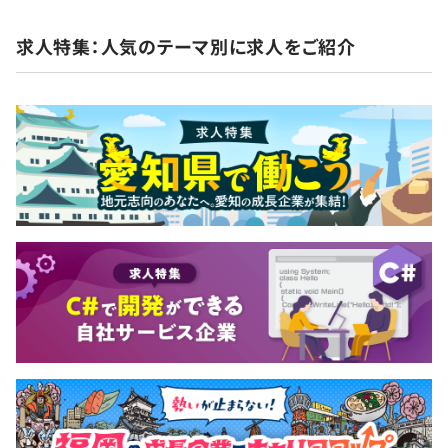
求人特集：人気のテーマ別に求人をご紹介
◆技術責任者兼マネージャー、33歳、男性
卒業後、IT機器総合商社に入社し、SEとしてCRM・SFAの
企画、設計、開発、保守運用まで全工程を担当。後半は営
業企画部門に異動し、SFA・CRMを活用した営業活動の推
進やワークスタイル変革のプロジェクトにも従事した。
CRM開発の経験を活かし、BtoB領域での自社サービス開
発に挑戦すべく、デジタルマーケティング会社に転職。新
規事業として立ち上がったオープンDMPの設計・開発を
コアメンバーとして担当し、8,000以上のサイトに導入さ
れる国内最大級のサービスへと成長させる過程に携わっ
た。