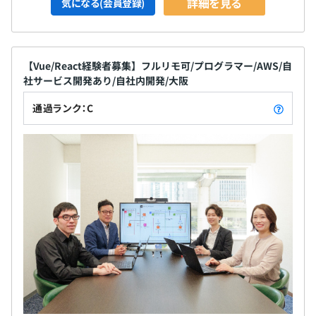
詳細を見る
気になる(会員登録)
【Vue/React経験者募集】フルリモ可/プログラマー/AWS/自
社サービス開発あり/自社内開発/大阪
Docker、AWS CloudFormation、Amazon CloudWatch
通過ランク：C
Elasticsearch、Apache Hadoop、Apache Spark、
Amazon Athena、pandas、scikit-learn、NumPy