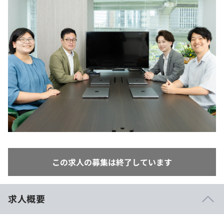
イベント・セミナー
paiza times
再チャレンジ結果一覧
リファレンス
インタビュー
note
就活成功ガイド
プラン
個人向けプラン
法人向けプラン
学校向けプラン
契約内容・クーポン
この求人の募集は終了しています
求人概要