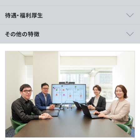
当社の開発部門は、少人数ならではの機動力と、一人ひと
待遇・福利厚生
りの成長をしっかり支える体制が強みです。
お客様の依頼に応じて、2〜3か月ほどの中規模案件か
その他の特徴
ら、1週間単位の短期開発まで、さまざまな開発に取り組
んでいます。
- 賃金形態：月給
開発の中心は AWSのサーバーレスアーキテクチャ
- 賃金の決定方法：当社規定により決定
（Amplify / Lambda / DynamoDBなど）と、
- 月給：約260,000円～320,000円（固定残業代を含む）
Vue.js(Nuxt.js) / React(Next.js) といったモダンなフロント
- 基本給：約207,700円〜255,600円
エンド技術です。
- 固定残業代：35時間分、約52,300円～64,400円（超過分
は別途支給）
新しい技術は、ただ「流行だから取り入れる」のではな
- 決算賞与：年2回支給
く、ちゃんと調査・検証したうえで導入しています。
- その他定額手当：在宅勤務手当 5,000円
だからこそ、「試して終わり」ではなく、「実務で使いこ
なせる技術力」が身につきます。
コードはすべて技術責任者がレビューし、設計の意図や改
善点を丁寧にフィードバックしています。
（※
想定年収
は年収提示額を保証するものではありません）