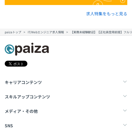
入社後は、マネージャーや技術責任者のサポートのもと
で、まずは実装を中心に担当していただきます。
求人特集をもっと見る
案件はチームで進めており、進捗状況や困っていることを
こまめに共有できる仕組みが整っています。
paizaトップ
IT/Webエンジニア求人情報
【実務未経験歓迎】【正社員登用前提】フルリモ
いきなり「任せきり」や「丸投げ」になることはありませ
ん。
設計レビュー、コードレビュー、定期的な1on1などを通
して、“一人で悩まず進められる環境”を大切にしていま
す。
タスクは難易度やスキルに応じてアサインします。
キャリアコンテンツ
慣れてきたら、少しずつ設計補助や技術選定のサポートに
転職・キャリア
未経験転職
新卒就活
関わる機会もありますが、
スキルアップコンテンツ
お客様とのやり取りや上流工程を任せることは基本的にあ
りません。
学習
スキルチェック
マンガ・ゲーム
メディア・その他
Tech Team Journal
paiza times
note
SNS