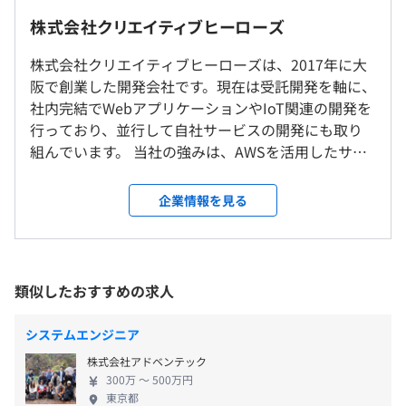
わからないことを質問しやすく、改善の方向性が明確な環
- 基本的にはリモート勤務となります（※関西圏に在住の
株式会社クリエイティブヒーローズ
境だからこそ、技術的な迷子になりにくく、着実にスキル
方に限ります）
アップしていけるのが特徴です。
- 月1回程度出社日があります
株式会社クリエイティブヒーローズは、2017年に大
- フレックスタイム制
- ご希望の場合はオフィスでの勤務も可能です
阪で創業した開発会社です。現在は受託開発を軸に、
- 所定労働時間：1日8時間
社内完結でWebアプリケーションやIoT関連の開発を
- コアタイム：10:00〜18:00
行っており、並行して自社サービスの開発にも取り
就業場所の変更範囲
休憩時間：休憩60分 ※昼食時間は業務の都合により各々
■ 日本酒ボトルラベル認識IoT&AI機器システム開発
組んでいます。 当社の強みは、AWSを活用したサー
＜雇入時＞
の自主性に任せています
日本酒のボトルを差し込むと画像認識によりラベルから銘
バーレスアーキテクチャの実践的な運用ノウハウに
オフィス、および自宅
平均残業時間：平均20時間/月（個々のスキルによって変
柄を特定し、その情報をサーバーから取得して、その日本
あります。Lambda、API Gateway、DynamoDBな
＜変更範囲＞
企業情報を見る
動）
酒の酒蔵の情報や合う料理の情報を表示するアプリの開発
どを中心に、フルマネージドな構成でインフラの運
会社の定める場所（テレワークを行う場所を含む）
を行いました。
用負荷を最小限に抑え、少人数でも高い生産性を維
AWSサービス: AWS IoT, Lambda
持できる開発体制を確立しています。関西圏ではこの
受動喫煙防止措置に関する事項
言語: Python, Node.js
技術領域を本格的に業務へ適用している企業はまだ
類似したおすすめの求人
- 夏季特別休暇（4日間）
従業員に対する受動喫煙対策：あり
FW:
Vue+CoreUI, Electron
少なく、早期からの継続的な導入によって得られた
※業務に支障がない限り日程自由
対策内容：敷地内禁煙
DB:
DynamoDB
知見は大きな技術的優位性となっています。 受託案
- 冬季特別休暇（3~4日間）
システムエンジニア
件では、IoT連携アプリケーションや飲食・レシピ系
- 有給休暇
■ クラフトビールリアルタイム検索システム開発
株式会社アドベンテック
のWebサービス、業務支援システムなど、要件定義
※ 業務に支障がない限り理由不問
ビヤ樽の残量や温度などをIoT機器で測定してサーバーに
300万 〜 500万円
から設計・開発・運用まで一貫して対応しています。
- 産休育休
東京都
送信し、今すぐ飲める好みのクラフトビールをリアルタイ
JR大阪駅より徒歩10分