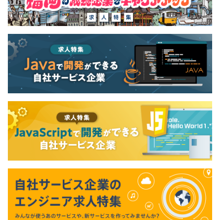
DMPで得た知見を活かしつつ、BtoC領域でのプロダクト
開発にも挑戦したいと考え、Webメディアを運営するベン
チャー企業に転職。プライベートDMPのR&Dプロジェク
トを自ら提案・立ち上げ、PM/POとして企画立案からス
テークホルダー調整、メンバーマネジメント、技術リード
まで幅広く担当。年間1,200万人が訪問する自社メディア
の分析・改善プラットフォームを構築し、ハイブリッド型
のレコメンデーションエンジン（ルールベース＋機械学
習）の設計も手がけた。
「開発」にとどまらずITに関わるあらゆる領域に挑戦した
いという想いから、現職のスタートアップに1人目の社員
として参画。技術責任者兼マネージャーとして、自社サー
ビス開発および複数の受託開発案件に携わりながら、メン
バーのマネジメントや技術的な意思決定をリードしてい
る。