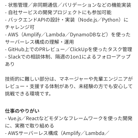
- 状態管理／非同期通信／バリデーションなどの機能実装
- 自社サービスの開発プロジェクトにも参加可能
- バックエンドAPIの設計・実装（Node.js／Python）に
チャレンジ可
- AWS（Amplify／Lambda／DynamoDBなど）を使った
サーバーレス構成の理解・運用
- GitHub上でのPRレビュー／ClickUpを使ったタスク管理
- Slackでの相談体制、隔週の1on1によるフォローアップ
あり
技術的に難しい部分は、マネージャーや先輩エンジニアが
レビュー・支援する体制があり、未経験の方でも安心して
挑戦できる環境です。
仕事のやりがい
- Vue.js／Reactなどモダンなフレームワークを使った開発
に、実務で取り組める
- AWSサーバーレス構成（Amplify／Lambda／