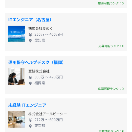
全案件が100％社内開発であり、設計・技術選定の裁
応募可能ランク：D
- 介護休暇
ム検索して地図上に表示できるスマホアプリを含むシステ
量が現場に委ねられている点も特徴です。 また、自
- 慶弔休暇
ムの開発を行いました。
社サービスとしては旅行関連のWebアプリを開発中
AWSサービス: Lambda
ITエンジニア（名古屋）
で、AIによるレコメンド機能やサーバーレス構成を活
言語: Python, Node.js
株式会社夏めく
かした柔軟なスケーラビリティを重視した設計を採
FW:
Vue+CoreUI, Cordova
350万 〜 400万円
用しています。受託と自社開発を両輪に、技術力を高
在宅勤務手当: 5,000円
愛知県
DB:
DynamoDB
めながら事業を展開しているフェーズです。 組織方
応募可能ランク：C
針としては、エンジニア主体で技術を選び、実装に
■ レシピ献立提案システム開発
集中できる環境づくりを重視しています。時間ではな
好みの条件を入力することで食べ合わせや栄養素などを加
運用保守ヘルプデスク（福岡）
く成果でエンジニアの価値を評価する文化が根づい
味して1週間の献立を機械学習を用いて選出し、各献立の
業績連動決算賞与：年2回
寶結株式会社
ており、裁量労働制・副業可・技術支援制度など、働
材料・作り方などのレシピ情報を閲覧できるアプリを含む
300万 〜 420万円
き方の自由度も高いことが特徴です。
システムの開発を行いました。
福岡県
応募可能ランク：D
AWSサービス: Amplify, Fargate, Athena, ElasticSearch
Service, ElastiCache
昇給査定 年1回（11月）
ライブラリ: MeCab, JUMAN, Sudachi
未経験 ITエンジニア
言語: Python, Node.js
株式会社アールピーシー
FW:
Django, Vue.js, Bootstrap Vue
272万 〜 600万円
DB:
MySQL
東京都
全国健康保険協会加入
応募可能ランク：F