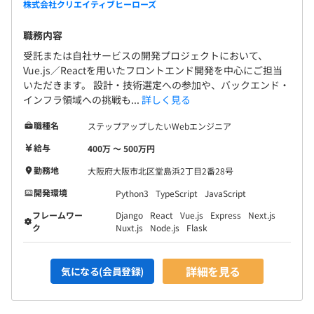
株式会社クリエイティブヒーローズ
- 四半期ごとにOKR（目標と成果の指標）を設定し、取り
組み姿勢や成長プロセスを評価
職務内容
- 「100点を目指す」のではなく、「70点程度の挑戦」を
受託または自社サービスの開発プロジェクトにおいて、
推奨し、チャレンジを後押し
Vue.js／Reactを用いたフロントエンド開発を中心にご担当
- スキルシートで技術習熟度を段階的に可視化し、「次に
いただきます。 設計・技術選定への参加や、バックエンド・
伸ばす力」が明確にわかる
インフラ領域への挑戦も...
詳しく見る
- 成果だけでなく、課題への向き合い方や改善姿勢も評価
対象
職種名
ステップアップしたいWebエンジニア
- 評価は「自分を知り、前進するための道しるべ」として
給与
400万 〜 500万円
活用
勤務地
大阪府大阪市北区堂島浜2丁目2番28号
「評価が怖い」ではなく、「成長のヒントをもらえる機
開発環境
Python3
TypeScript
JavaScript
会」として前向きに向き合える設計です。
フレームワー
Django
React
Vue.js
Express
Next.js
ク
Nuxt.js
Node.js
Flask
詳細を見る
気になる(会員登録)
社長含め、社員5名全員がエンジニアです。