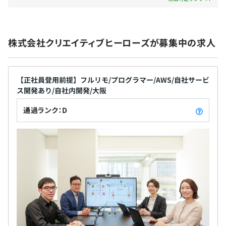
健康保険・厚生年金加入、雇用保険・労災保険適用
■ 水質検査機IoT機器サーバーサイド開発
水質検査を行うIoT機器からのデータをリアルタイムに
AWSクラウド上に送信し、管理画面から状況確認できる
株式会社クリエイティブヒーローズが募集中の求人
システム開発を行いました。
有期雇用
AWSサービス: Amplify, AWS IoT, SE
言語: Python, Node.js
契約更新の有無・契約期間の定め
【正社員登用前提】フルリモ/プログラマー/AWS/自社サービ
FW:
Flask, Vue.js, Bootstrap Vue
ス開発あり/自社内開発/大阪
なし(6ヶ月（試用期間中は契約社員としての雇用となりま
DB:
DynamoDB
すが、試用期間終了後は正社員登用することを前提とした
通過ランク：D
採用です）)
契約更新の判断基準
- 入社時のスキルに応じて、難易度や担当範囲を段階的に
更新なし
調整
- 設計レビュー・コードレビューを通じたフィードバック
体制
契約更新の上限
- 隔週の1on1で技術課題やキャリア方針を定期的にすり合
更新なし
わせ
- 書籍購入・資格取得・カンファレンス参加費用を会社が