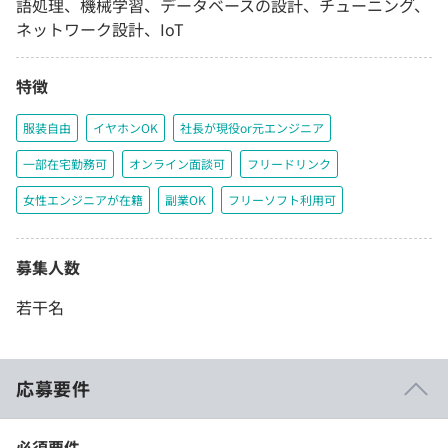
語処理、機械学習、データベースの設計、チューニング、
ネットワーク設計、IoT
特徴
服装自由
イヤホンOK
社長が現役or元エンジニア
一部在宅勤務可
オンライン面談可
フリードリンク
女性エンジニアが在籍
副業OK
フリーソフト利用可
募集人数
若干名
応募要件
必須要件