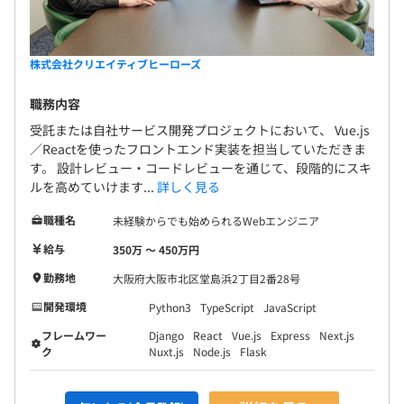
補助
- スキルシートとOKRによる成長管理・評価制度を導入
6カ月
- 未経験技術にも実務で挑戦できるよう、案件のアサイン
株式会社クリエイティブヒーローズ
を調整
試用期間中は契約社員としての雇用となりますが、試用期
間終了後は正社員登用することを前提とした採用です。
職務内容
試用期間中の待遇・業務内容等に変更はありません。
受託または自社サービス開発プロジェクトにおいて、 Vue.js
／Reactを使ったフロントエンド実装を担当していただきま
エンジニアがストレスなく開発に集中できるよう、入社時
す。 設計レビュー・コードレビューを通じて、段階的にスキ
に希望スペックのPCを貸与しています。
ルを高めていけます...
詳しく見る
Mac／Windowsのいずれも選択可能で、スペックやモニタ
職種名
未経験からでも始められるWebエンジニア
サイズ等も相談の上、できる限りご希望に沿った構成でご
用意します。
給与
350万 〜 450万円
勤務地
大阪府大阪市北区堂島浜2丁目2番28号
開発環境
Python3
TypeScript
JavaScript
フレームワー
Django
React
Vue.js
Express
Next.js
プロジェクトごとに選択、オブジェクト指向、ウォーター
ク
Nuxt.js
Node.js
Flask
フォール、アジャイル