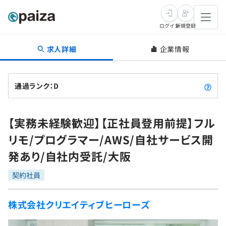
ログイン
新規登録
求人詳細
企業情報
転職・キャリア
未経験転職
求人検索
通過ランク：D
新卒就活
求人検索
インタビュー
【実務未経験歓迎】【正社員登用前提】フル
学習
求人検索
インタビュー
転職成功ガイド
リモ/プログラマー/AWS/自社サービス開
本選考
スキルチェック
講座一覧
発あり/自社内受託/大阪
転職成功ガイド
転職エージェント
ゲーム・マンガ
インターン
プログラミング言語
契約社員
問題集
メディア
SQL
4択課題
株式会社クリエイティブヒーローズ
新卒エージェント
paizaとは？
Tech Team Journal
評価結果一覧
ナレッジ