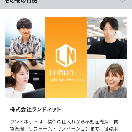
その他の特徴
有償／無償問わず外部へのセミナーなどに参加し、積極的
にスキルアップを目指せます。
■年収：400万円〜600万円
■想定年収：23万円～
◆ナレッジツールを社員起案で導入
※上記に限らず、年齢・経験・能力・前職の年収を十分考
エンジニア全員でお互いの技術を共有しあっています。
慮の上、当社規定に基づき決定いたします。
※時間外勤務手当は別途時間に応じて全額支給いたしま
す。
▼年収モデル▼
①不動産売買事業向け基幹システム（RCP）
平均年収632万円（中途1～3年目、プレイヤー、サブリー
②賃貸管理事業向け基幹システム
ダー）
③不動産クラウドファンディングアプリ
・入社1年目／400万円／23歳（プレイヤー）
・入社1年目／570万円／35歳（即戦力プレイヤー）
・入社3年目／730万円／27歳（プロジェクトリーダー）
転勤はありません。
・入社4年目／1,000万円／35歳（マネージャー）
・隔週での社内勉強会の開催
株式会社ランドネット
・学習書籍の購入申請が可能！
就業場所の変更範囲
・定期購読雑誌もあります！！
ランドネットは、物件の仕入れから不動産売買、賃
＜雇入時＞
貸管理、リフォーム・リノベーションまで、投資用
本社および自宅