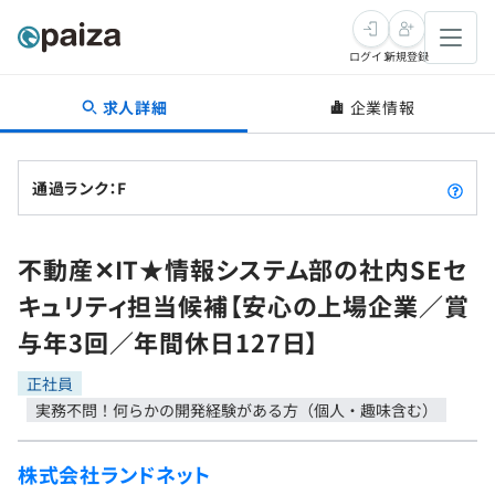
ログイン
新規登録
求人詳細
企業情報
転職・キャリア
未経験転職
求人検索
通過ランク：F
新卒就活
求人検索
インタビュー
不動産✕IT★情報システム部の社内SEセ
学習
求人検索
インタビュー
転職成功ガイド
キュリティ担当候補【安心の上場企業／賞
本選考
スキルチェック
講座一覧
与年3回／年間休日127日】
転職成功ガイド
転職エージェント
ゲーム・マンガ
インターン
プログラミング言語
正社員
問題集
実務不問！何らかの開発経験がある方（個人・趣味含む）
メディア
SQL
4択課題
新卒エージェント
株式会社ランドネット
paizaとは？
Tech Team Journal
評価結果一覧
ナレッジ