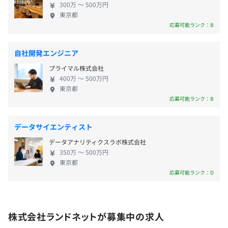
▼その他休暇▼
300万 〜 500万円
ニケーション能力が重視されます。 実力主義な反
・年末年始休暇（約6～7日間）
東京都
面、仲間を大切にする『大家族主義』な一面もあり
応募可能ランク：B
・GW休暇（5日間）
ます。定期的に開催される飲み会や運動会（2024年
・夏季休暇（7～8日間）
配属部署では、20～40代と幅広い年齢層の方が活躍中で
はさいたまスーパーアリーナで開催！）、BBQ、忘
・慶弔休暇
自社開発エンジニア
す。
年会などの年間イベントが賑わっています！年齢・
・有給休暇（入社6カ月経過後、初年度10日付与）
プライマル株式会社
社歴に関係なく仕事に熱意を持てる人が活躍できる
・産休・育休（複数名取得中）
400万 〜 500万円
環境であり、本当の意味で切磋琢磨して数字を追っ
※産休育休中は原則、出産手当金（標準報酬日額の3分の
東京都
ています。 ◆エンジニアが入社した理由 【開発エン
応募可能ランク：B
2に相当額）と育児休業給付金（月給の50～67％）が支給
ジニアAさん】 社会の課題解決に貢献できるエンジニ
されます。
アになりたくて入社しました。 社長面接では、社長
データサイエンティスト
の意欲と熱量に圧倒されましたが、業務の効率化を
◎男性育休取得の実績あり
データアナリティクスラボ株式会社
図るべく、不動産業界のなかでいち早くDXを取り入
350万 〜 500万円
れてきたランドネットの変化に対応するスピード感
東京都
が伝わってきました。 また、事業拡大に向けて、toC
応募可能ランク：D
向けサービスの新規開発と、既存システムの機能改
・交通費支給（月額5万円まで）
善を担うエンジニア採用に対する意欲と熱量もすご
・時間外勤務手当（別途時間に応じ1分あたりで支給）
◆各チームに2〜3名程度
かったです。 空き家問題など、古くなった不動産の
・資格手当（宅建 月20,000円、FP2級 月2,500円、その
株式会社ランドネットが募集中の求人
各運用業務に対してチーム制を採用しています。
放置が増加している日本において、中古不動産の流
他）