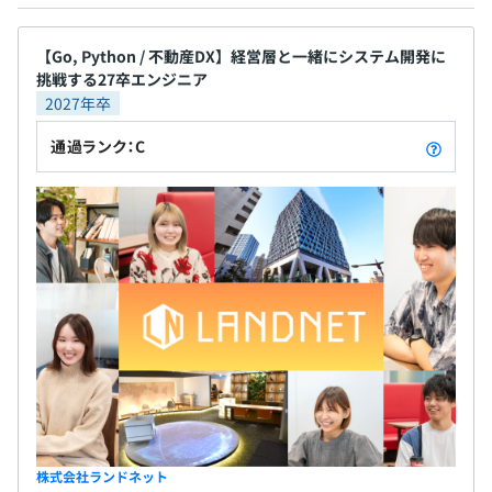
通と再生を進める企業のシステムに携わることは、
エンジニアとして社会貢献度の高い仕事ができると
思いランドネットに入社しました。 【開発エンジニ
【Go, Python / 不動産DX】経営層と一緒にシステム開発に
挑戦する27卒エンジニア
アBさん】 面接時に伝わる社長の熱量と意欲は圧巻
賞与：年3回（4・8・12月）
2027年卒
でした。 ランドネットのIRやバランスシートからも
※昨年実績：年間3.2カ月
業績を伸ばしていることがわかったので、就活生と
通過ランク：C
しては安心して入社することができました。 ◆当社
にフィットする方 ・モノづくりが好きで、自主的に
開発にのぞんできた方 ・会社の成長とともに、自身
昇給：年2回（2・8月）
も成長したいと考えている方 ・課題や問題点に向け
て、自発的に解決のための行動がとれる方 ・新しい
技術や手法に対して柔軟かつ積極的に取り組める方
・仲間と適切なコミュニケーションをとりながら、
社会保険完備（健康保険・厚生年金加入・雇用保険・労災
ともに成長して切磋琢磨できる方 ・現時点でスキル
保険）
は浅くても、やりたいことの熱量を具体的に語れる
※東京都不動産業健康保険組合加入
方
株式会社ランドネット