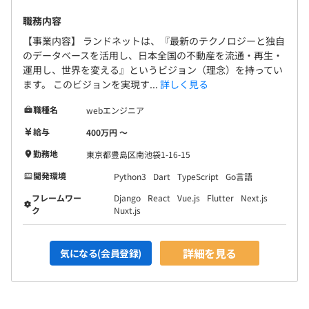
無期雇用
職務内容
【事業内容】 ランドネットは、『最新のテクノロジーと独自
のデータベースを活用し、日本全国の不動産を流通・再生・
3カ月（条件などの変更はありません）
運用し、世界を変える』というビジョン（理念）を持ってい
ます。 このビジョンを実現す...
詳しく見る
職種名
webエンジニア
給与
400万円 〜
勤務地
東京都豊島区南池袋1-16-15
開発環境
Python3
Dart
TypeScript
Go言語
フレームワー
Django
React
Vue.js
Flutter
Next.js
ク
Nuxt.js
詳細を見る
気になる(会員登録)