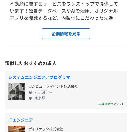
不動産に関するサービスをワンストップで提供して
＜変更範囲＞
（※
想定年収
は年収提示額を保証するものではありません）
います！独自データベースやAIを活用、オリジナル
会社の定める場所
WindowsノートのハイスペックなPCを用意いたします。
アプリを開発するなど、内製化にこだわった先進的
（RAM：32GB、CPU：i7-10510U、GPU：Intel UHD
なチャレンジができる環境があります。 当社は創業
受動喫煙防止措置に関する事項
16GB）
時より内製でシステム開発を進めており、不動産業
企業情報を見る
10：00～19：00 （実働8時間）
屋内原則禁煙（喫煙室あり）
※希望があればMacを支給することも可能
務 ×IT により急成長を遂げてきた企業です。現在
休憩時間：60分 ※昼食時間は業務の都合により各々の自
も、社長自ら現場に関わりながら開発を進めていま
主性に任せています
す。社内では、週に１回月曜日にシステムの責任者た
平均残業時間：平均10～20時間／月 ★残業はあっても1日
ちを集めて議論し、課題設定をおこなっています。
30分～1時間程度の働きやすい環境
類似したおすすめの求人
各線「池袋駅」より徒歩5分
オブジェクト指向、アジャイル、スクラム、ペアプロ
また、2024年8月には、既存の開発に加え将来的な新
規開発投資も視野に入れた、長期にわたる安定的な
システムエンジニア／プログラマ
資金調達手段の確保を目的として、DX開発投資に対
コンピュータマインド株式会社
する9億円の資金を確保いたしました。 ◆ランドネッ
【年間休日127日】
260万円 〜
トの社風 社長が第一線で活躍しているため、距離が
・完全週休2日制
東京都
近くベンチャー気質があり、自分発信のプロジェク
応募可能ランク：F
※水曜+その他月4日程度 ※シフトにより決定
トが受け入れられやすい文化があります！裁量権が
※休日の取得は、現場メンバーとの調整で決定となりま
大きく、柔軟に働ける方も多いです。しかしその分、
す
ITエンジニア
半期ごとに自身の目標設定、その後の振り返りによる評価
開発工数や見積もりを管理する責任が問われます。協
を実施しています。
ディリテック株式会社
力的で個性の強い方も多く、採用では熱意やコミュ