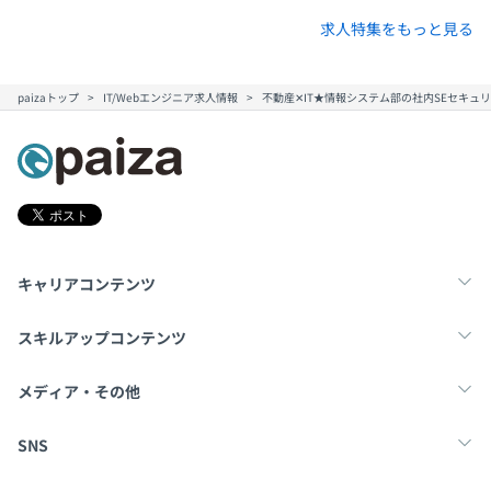
求人特集をもっと見る
paizaトップ
IT/Webエンジニア求人情報
不動産✕IT★情報システム部の社内SEセキュ
キャリアコンテンツ
転職・キャリア
未経験転職
新卒就活
スキルアップコンテンツ
学習
スキルチェック
マンガ・ゲーム
メディア・その他
Tech Team Journal
paiza times
note
SNS