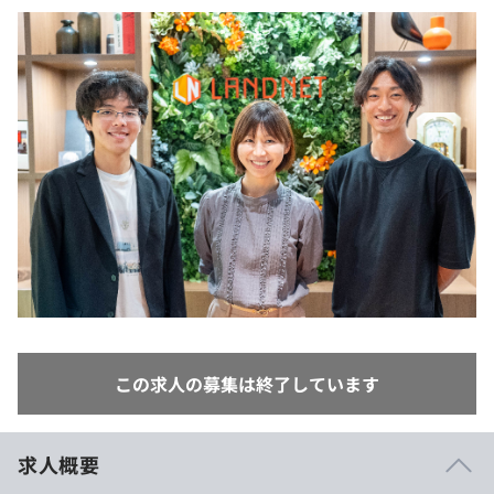
イベント・セミナー
paiza times
再チャレンジ結果一覧
リファレンス
インタビュー
note
就活成功ガイド
プラン
個人向けプラン
法人向けプラン
学校向けプラン
契約内容・クーポン
この求人の募集は終了しています
求人概要