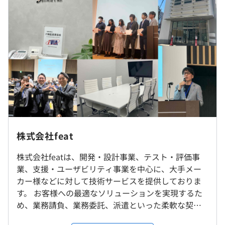
■固定残業代、みなし残業はありません。残業代は全額支
象100種以上、上限5万円/月まで）
給します。
■その他手当：
資格手当100種類以上が対象、月上限5万円まで
■待機期間ほぼなし、発生時には給与の100%を支給
ウォーターフォール、アジャイル、スクラム
1on1面談を四半期に1回開催しています。
（※
想定年収
は年収提示額を保証するものではありません）
また、査定面談は年に2回行うことで評価の解像度を高め
社内もしくはお客様先での勤務となります。
ています。
常駐先は、東京都内、神奈川県内の通える範囲内となりま
株式会社feat
す。
希望の無い転居を伴う転勤はありませんので、ご安心くだ
株式会社featは、開発・設計事業、テスト・評価事
9:00〜18:00（お客様先の勤務時間に準じます）
さい。
業、支援・ユーザビリティ事業を中心に、⼤⼿メー
休憩時間：12:00〜13:00（60分）
開発はだいたい３～５名ほどのチームで行っています。
基本的には出社前提となります。
カー様などに対して技術サービスを提供しておりま
平均残業時間：平均10時間／月
す。 お客様への最適なソリューションを実現するた
め、業務請負、業務委託、派遣といった柔軟な契約
就業場所の変更範囲
形態にて対応いたします。 【プライム案件比率90％
＜雇入時＞