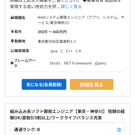
実現する高い技術⼒を評...
詳しく見る
Webシステム開発エンジニア（アプリ、システム、サ
職種名
ービス/東京神奈川）
給与
350万 〜 660万円
勤務地
東京都渋谷区猿楽町3-3
開発環境
Java
C
C++
C＃
フレームワー
Struts
.NET Framework
jQuery
ク
詳細を見る
気になる(会員登録)
組み込み系ソフト開発エンジニア【東京・神奈川】 短期の経
験OK/直取引9割以上/ワークライフバランス充実
通過ランク：B