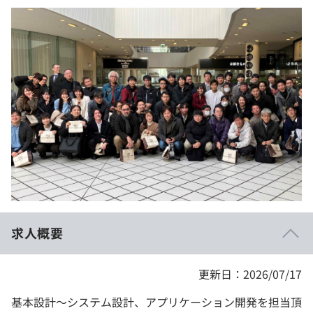
イベント・セミナー
paiza times
再チャレンジ結果一覧
リファレンス
インタビュー
note
就活成功ガイド
プラン
個人向けプラン
法人向けプラン
学校向けプラン
契約内容・クーポン
求人概要
更新日：2026/07/17
基本設計～システム設計、アプリケーション開発を担当頂