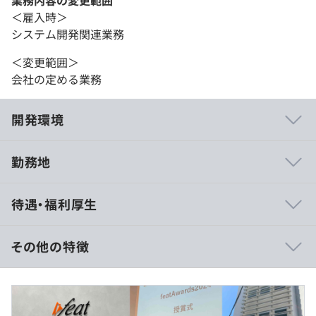
業務内容の変更範囲
＜雇入時＞
システム開発関連業務
＜変更範囲＞
会社の定める業務
開発環境
勤務地
チームでのコミュニケーションを大切にしつつ、それぞれ
待遇・福利厚生
の技術力が発揮できる環境が整っております。
その他の特徴
■賃金形態：月給制、残業時間は別途全額支給
■独自のe-Learning講座 受講可能
■賃金の決定方法：当社規定により決定
■社内勉強会
■給与：約25万～30万円
■資格手当：対象資格を取得申請した月より毎月支給（対