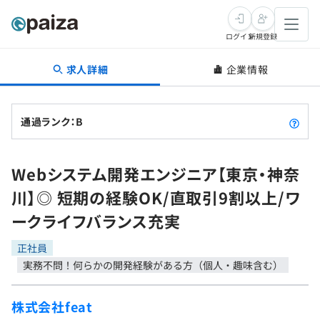
ログイン
新規登録
求人詳細
企業情報
転職・キャリア
未経験転職
求人検索
通過ランク：B
新卒就活
求人検索
インタビュー
Webシステム開発エンジニア【東京・神奈
学習
求人検索
インタビュー
転職成功ガイド
川】◎ 短期の経験OK/直取引9割以上/ワ
本選考
スキルチェック
講座一覧
ークライフバランス充実
転職成功ガイド
転職エージェント
ゲーム・マンガ
インターン
プログラミング言語
正社員
問題集
実務不問！何らかの開発経験がある方（個人・趣味含む）
メディア
SQL
4択課題
新卒エージェント
株式会社feat
paizaとは？
Tech Team Journal
評価結果一覧
ナレッジ