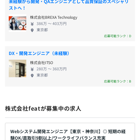
未経験から開発・QAエンジニアとして品質保証のスペシャリ
ベーション高く歩んでいただけるように、マネージ
ストへ！
ャーには役職手当、スペシャリストには社内資格認
なし
株式会社BREXA Technology
定によって資格手当を支給しています。 さらに、社
386万 〜 403万円
員一人ひとりの配属先を決定する際にも、じっくり
東京都
と将来の希望などを伺いながら最適な配属を行って
応募可能ランク：D
おり、柔軟なサポート体制で社員のキャリアアップ
昇給査定あり：年1回（4月）
を実現しています。
DX・開発エンジニア（未経験）
株式会社ITSO
280万 〜 360万円
東京都
社会保険完備（健康保険、厚生年金、雇用保険、労災保
応募可能ランク：B
険）
株式会社featが募集中の求人
無期雇用
Webシステム開発エンジニア【東京・神奈川】◎ 短期の経
験OK/直取引9割以上/ワークライフバランス充実