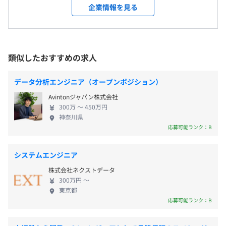
以上】 弊社は2008年の創業当時から、大手ものづく
東京本社、横浜技術センター、または東京都内、神奈川県
企業情報を見る
【年間休日124日】
りメーカー様から新製品の評価・テスト業務を直接
内のお客様先
・完全週休2日（土日祝）※年に一回土曜出勤の可能性あ
受注し、高いクオリティで着実な実績を積み重ねて
＜変更範囲＞
り
きました。その結果、メーカー様からの厚い信頼へ
会社の定める場所（テレワークを行う場所を含む）
・年末年始休暇
平均３～５名程で、平均配属年数は1案件あたり２～３年
と繋がり、現在では下流工程のみならず上流工程で
東京都内、神奈川県内のお客様先
類似したおすすめの求人
・夏季休暇
ほどです。
あるソフトウェア・ハードウェアの設計・開発まで
・年次有給休暇：（入社半年後に10日付与、最大40日）
任せていただいています。 このようにメーカー様と
・慶弔休暇
受動喫煙防止措置に関する事項
データ分析エンジニア（オープンポジション）
の直接取引によって、最先端技術領域の業務依頼を
・育児休暇（復職率100％、男性社員の取得実績あり）
屋内禁煙
Avintonジャパン株式会社
いち早くいただくことも多いため、弊社のエンジニ
・介護休暇（取得実績あり）
300万 〜 450万円
アにとっては市場価値の高い先端スキルを身に着け
神奈川県
られる環境が整っています。また、世界で愛用される
応募可能ランク：B
製品や社会インフラシステムなどに関わることもで
渋谷駅、代官山駅から徒歩約8分
きるため、社会的意義を感じながら仕事に熱中して
・交通費支給
システムエンジニア
いただくことができます。 【一人ひとりの目指した
・役職手当（毎月支給）
株式会社ネクストデータ
い姿を大切に】 弊社は社員一人ひとりの価値観や描
・資格手当対象資格（100種類以上）を取得申請した月よ
300万円 〜
きたいキャリアパスを尊重しています。そこで用意さ
り毎月支給（MAX5万円/月）
東京都
れているのが、人やプロジェクトをマネジメントす
応募可能ランク：B
・残業手当（別途で100％支給）
る「マネージャーコース」と、技術を極めていく
「スペシャリストコース」。自らの選んだ道をモチ