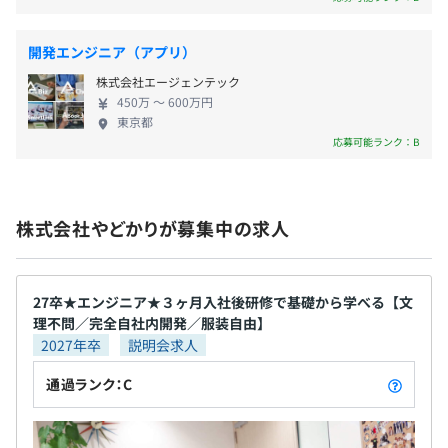
無期雇用
↓
03：振り返り面談
開発エンジニア（アプリ）
四半期の最後に振り返り面談をして評価
↓
株式会社エージェンテック
6カ月（待遇の変更はありません）
450万 〜 600万円
04：役員面談
東京都
年2回のタイミングで役員面談があります
応募可能ランク：B
四半期ごとの目標の達成度から報酬に反映します
株式会社やどかりが募集中の求人
全社：37名
27卒★エンジニア★３ヶ月入社後研修で基礎から学べる【文
理不問／完全自社内開発／服装自由】
2027年卒
説明会求人
【エンジニアリーダー】32歳（Wさん）
2013年-2018年 エンジニア（iOS, Android, WEB, DB最適
通過ランク：C
化）
2019年-2023年 PM, ディレクター