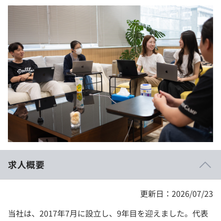
イベント・セミナー
paiza times
再チャレンジ結果一覧
リファレンス
インタビュー
note
就活成功ガイド
プラン
個人向けプラン
法人向けプラン
学校向けプラン
契約内容・クーポン
求人概要
更新日：2026/07/23
当社は、2017年7月に設立し、9年目を迎えました。代表