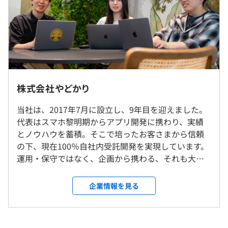
応じて柔軟に対応しています
平均残業時間：平均20時間／月
・社内勉強会の開催
・コードレビュー
・完全週休2日制（土・日）
・メンター制度
・祝日
就業場所の変更範囲
株式会社やどかり
・有給休暇（入社半年後に10日付）
＜雇入時＞
・夏季特別休暇
当社は、2017年7月に設立し、9年目を迎えました。
本社
・年末年始休暇
プロジェクトごとに選択、ウォーターフォール、スクラム
代表はスマホ黎明期からアプリ開発に携わり、実績
＜変更範囲＞
・慶弔休暇
とノウハウを蓄積。そこで培ったお客さまから信頼
変更なし
の下、現在100％自社内受託開発を実現しています。
運用・保守ではなく、企画から携わる、それも大手
受動喫煙防止措置に関する事項
企業や著名なサービスにまつわるアプリやWebサイ
・通勤交通費（全額支給）
敷地内禁煙
トなどのバックエンドから携わるプロジェクトをご
企業情報を見る
＊社内イベントが多いです。仕事も遊びも全力です
依頼いただいたいます。 やどかりには多種多様なエ
＊社長は茶髪ですし、青髪の社員もいます
ンジニアが在籍しており、全工程をまとめて開発す
＊ふらっとワイン片手に仕事に来る他社の社長もいます
Docker、AWS CloudFormation
ることが可能。 Web（デザイン/コーディング）、ア
＊休憩時間に仲間とゲームしたりしている人もいます
JR「秋葉原駅」、銀座線「末広町駅」