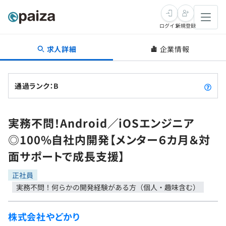
ログイン
新規登録
求人詳細
企業情報
転職・キャリア
未経験転職
求人検索
通過ランク：B
新卒就活
求人検索
インタビュー
実務不問！Android／iOSエンジニア
学習
求人検索
インタビュー
転職成功ガイド
◎100%自社内開発【メンター６カ月＆対
本選考
スキルチェック
講座一覧
面サポートで成長支援】
転職成功ガイド
転職エージェント
ゲーム・マンガ
インターン
プログラミング言語
正社員
問題集
実務不問！何らかの開発経験がある方（個人・趣味含む）
メディア
SQL
4択課題
新卒エージェント
株式会社やどかり
paizaとは？
Tech Team Journal
評価結果一覧
ナレッジ