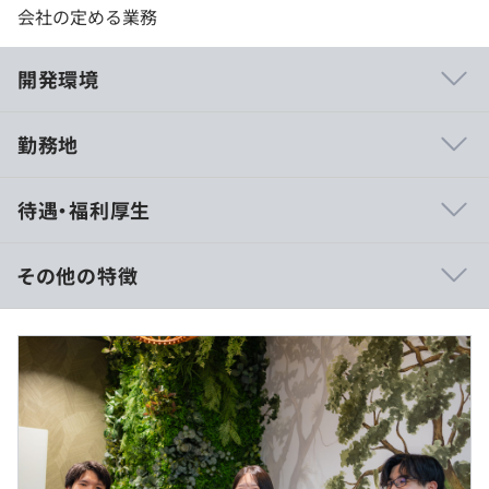
会社の定める業務
開発環境
勤務地
上流工程より参画し、技術力を磨くことが可能です。
待遇・福利厚生
開発の設計～運用保守までさまざまなフェーズの業務を経
験できます。
仲間と仕事を楽しむことや個人の個性を尊重し合うこと、
その他の特徴
風通しのよい環境づくりを大切にしています。
（※
想定年収
は年収提示額を保証するものではありません）
・某有名マラソンサイトの構築/運営
・某有名動画配信サイトの改修/運営
10:00～19:00
・グッドデザイン賞を受賞したAndroidドライブアプリ
休憩時間：12:00〜13:00（60分） ※スケジュール状況に
・ECサイトのリニューアル開発