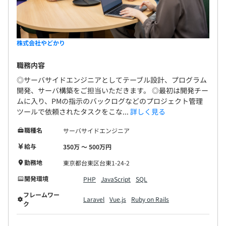
株式会社やどかり
職務内容
◎サーバサイドエンジニアとしてテーブル設計、プログラム
開発、サーバ構築をご担当いただきます。 ◎最初は開発チー
ムに入り、PMの指示のバックログなどのプロジェクト管理
ツールで依頼されたタスクをこな...
詳しく見る
職種名
サーバサイドエンジニア
給与
350万 〜 500万円
勤務地
東京都台東区台東1-24-2
開発環境
PHP
JavaScript
SQL
フレームワー
Laravel
Vue.js
Ruby on Rails
ク