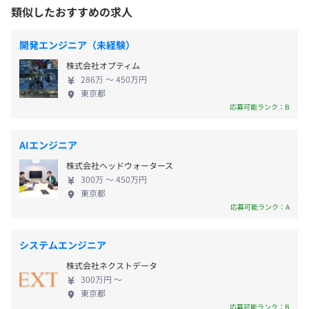
プリ開発やサーバ構築も幅広くワンストップで対応
類似したおすすめの求人
【各種手当】
できます。 クライアントは、代表やベテラン社員と
・通勤手当（月3万円以内）
の間で築かれてきた信頼関係により「リピートして
・クリボッチ手当（2万円／12月25日にぼっちの社員全員
開発エンジニア（未経験）
【開発環境】
くださるお客さま」と「新規にサービスを立ち上げ
に支給！）
■言語：Swift, java, kotlin
株式会社オプティム
たいと相談をくださるお客さま」。お客さまが思い
・海外出張手当（海外に行くチャンスがあります！）
286万 〜 450万円
■フレームワーク：Android SDK
描いているプロダクトを、当社ならではのカタチに
・バンジージャンプ手当（2万円以内）
東京都
■ソース管理：GitHub
して提供しています。 【事業内容】 〈受託IT開発会
応募可能ランク：B
■バージョン管理：SVN
社〉 ・Webアプリ・iPhone/Androidアプリの開発
※企画から実装、リニューアルまで一貫したサービ
AIエンジニア
スづくりをしています。 【ユニークな社風】 企業理
昇給査定年 年1回（4月）
株式会社ヘッドウォータース
念は「仲間と全力で働き、全力で遊ぶ」。 服装や見
300万 〜 450万円
3ヶ月ごとの四半期ごとに目標管理をしています。
た目は自由で、個人のアイデンティティーを大切に
東京都
しております。外国籍のメンバーも多数在籍していま
応募可能ランク：A
01：目標設定
す。 多種多様のメンバーで、メリハリのある働き方
健康保険（関東ITソフトウェア健康保険組合加入）・厚生
四半期の最初に目標を上司と一緒に設定
を実現するべく、全力で遊び、全力で働く社風を育
年金加入、雇用保険
システムエンジニア
意向をもとにやりがいのある目標を設定します
てています。
↓
株式会社ネクストデータ
300万円 〜
02：進捗確認
東京都
2週間に1回の面談を通して進捗を確認
応募可能ランク：B