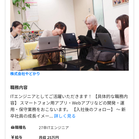
ウォーターフォールをメインに開発しています。協力会社
に合わせてスクラム開発で行う場合もあります。顧客理解
やユーザービリティを意識して開発します。
案件ごとに3～4名のチーム体制で3ヶ月ほどの開発を行う
ことが多く、平均年齢33歳で20代・30代が活躍していま
す。
株式会社やどかり
職務内容
ITエンジニアとしてご活躍いただきます！ 【具体的な職務内
容】 スマートフォン用アプリ・Webアプリなどの開発・運
用・保守業務をおこないます。 【入社後のフォロー】 〜 新
卒社員の成長イメー...
詳しく見る
職種名
27卒ITエンジニア
給与
月収 25万円