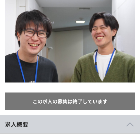
イベント・セミナー
paiza times
再チャレンジ結果一覧
リファレンス
インタビュー
note
就活成功ガイド
プラン
個人向けプラン
法人向けプラン
学校向けプラン
契約内容・クーポン
この求人の募集は終了しています
求人概要