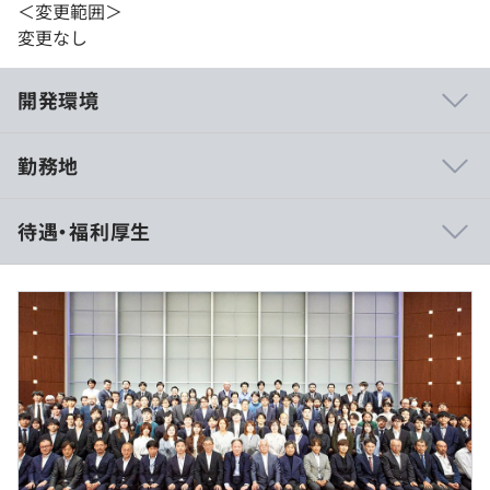
＜変更範囲＞
変更なし
開発環境
勤務地
弊社は基本的にチーム体制でのプロジェクト参画しかおこ
待遇・福利厚生
ないません。なので、同じプロジェクトに先輩社員や上司
がいる環境です。フォロー体制がしっかりしているので、
開発経験が少なくてもご安心下さい。
想定年収：364万円 〜 500万円（賞与含む）
■月給：約26万円〜36万円（固定残業代を含む）
■固定残業代：35,200円～45,000円含む（超過分は別途
 プロジェクト一例
支給）
・大手航空業様向けSAP導入プロジェクト（維持管理含
む）
（要件定義～設計～開発～リリース/維持管理含む）