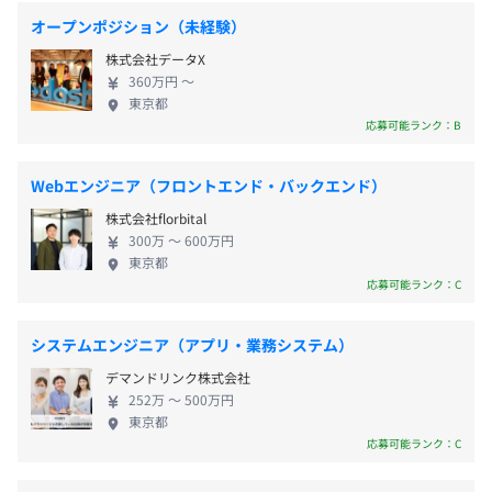
通勤手当：50,000円/月まで
・JR神田駅北口より徒歩1分
設定し、その目標を達成することで評価に反映される制度
オープンポジション（未経験）
・東京メトロ銀座線 神田駅4番出口より徒歩1分
となっております。キャリアアップやスキルアップの道筋
株式会社データX
・東京メトロ丸の内線 淡路町駅より徒歩4分
を確認しやすい制度となっております。
360万円 〜
・都営新宿線 小川町駅より徒歩5分
東京都
賞与あり（夏、冬）
応募可能ランク：B
・第一技術部
Webエンジニア（フロントエンド・バックエンド）
・第二技術部
株式会社florbital
年1回（4月）
・第三技術部（エンドユーザー支援）
300万 〜 600万円
・社会環境調査事業部（リサーチ業務）
東京都
・大阪支社
応募可能ランク：C
社会保険完備（健康保険・厚生年金加入、雇用保険・労災
システムエンジニア（アプリ・業務システム）
保険）
デマンドリンク株式会社
関東ＩＴソフトウェア健康保険組合加入
252万 〜 500万円
東京都
応募可能ランク：C