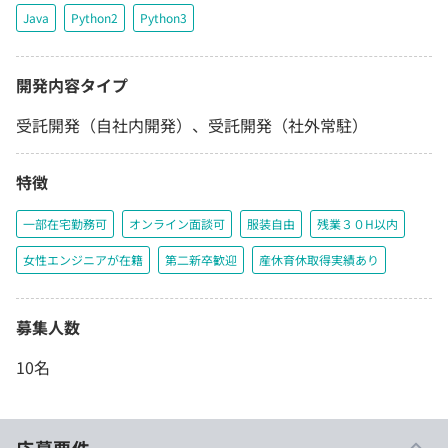
Java
Python2
Python3
開発内容タイプ
受託開発（自社内開発）、受託開発（社外常駐）
特徴
一部在宅勤務可
オンライン面談可
服装自由
残業３０H以内
女性エンジニアが在籍
第二新卒歓迎
産休育休取得実績あり
募集人数
10名