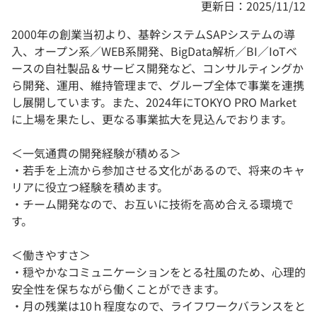
更新日：2025/11/12
2000年の創業当初より、基幹システムSAPシステムの導
入、オープン系／WEB系開発、BigData解析／BI／IoTベ
ースの自社製品＆サービス開発など、コンサルティングか
ら開発、運用、維持管理まで、グループ全体で事業を連携
し展開しています。また、2024年にTOKYO PRO Market
に上場を果たし、更なる事業拡大を見込んでおります。
＜一気通貫の開発経験が積める＞
・若手を上流から参加させる文化があるので、将来のキャ
リアに役立つ経験を積めます。
・チーム開発なので、お互いに技術を高め合える環境で
す。
＜働きやすさ＞
・穏やかなコミュニケーションをとる社風のため、心理的
安全性を保ちながら働くことができます。
・月の残業は10ｈ程度なので、ライフワークバランスをと