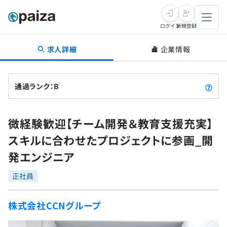
ログイン
新規登録
求人詳細
企業情報
転職・キャリア
未経験転職
求人検索
通過ランク：B
新卒就活
求人検索
インタビュー
微経験歓迎【チーム開発＆教育支援充実】
学習
求人検索
インタビュー
転職成功ガイド
スキルに合わせたプロジェクトに参画_開
本選考
スキルチェック
講座一覧
発エンジニア
転職成功ガイド
転職エージェント
ゲーム・マンガ
インターン
プログラミング言語
正社員
問題集
メディア
SQL
4択課題
株式会社CCNグループ
新卒エージェント
paizaとは？
Tech Team Journal
評価結果一覧
ナレッジ