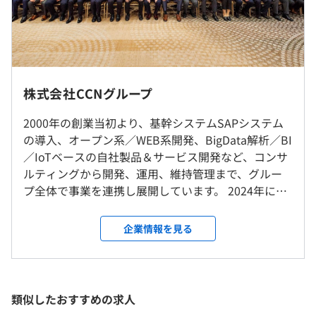
・大手玩具メーカー様向け販売管理WEBシステム開発支
援
（システム提案書作成～要件定義～開発が進行中。100人
（※
想定年収
は年収提示額を保証するものではありません）
月程度のマネジメント）
・大手非鉄金属業様向けグローバル原料管理WEBシステ
ム開発プロジェクト
株式会社CCNグループ
標準労働時間：9時00分 〜 18時00分
（システム提案書作成～要件定義～設計～開発～リリー
休憩時間：60分
2000年の創業当初より、基幹システムSAPシステム
ス/維持保守含む）
就業場所の変更範囲
平均残業時間：平均9.1時間／月
の導入、オープン系／WEB系開発、BigData解析／BI
・某最大手通信業様向けBIツール開発支援
＜雇入時＞
／IoTベースの自社製品＆サービス開発など、コンサ
本社
ルティングから開発、運用、維持管理まで、グルー
＜変更範囲＞
プ全体で事業を連携し展開しています。 2024年に
変更なし
・完全週休2日制
TOKYO PRO Marketに上場予定となっており、更な
資格取得支援制度があり、資格受験料の免除と報奨金制度
・祝日
る事業拡大を見込んでおります。今回、上場に向けて
があるほか、eラーニングツールや社外研修等で自主的に
企業情報を見る
・有給休暇（最大12日（4月入社時） 入社月に応じて支給
受動喫煙防止措置に関する事項
の体制作りのため、弊社で活躍いただける次世代の
勉強を行うことも可能です。
最高２０日まで。繰り越しは次年度まで。）
敷地内禁煙（喫煙場所あり）
リーダー候補を大募集します。
類似したおすすめの求人
評価制度として、上長との１on１の面談を通じて目標を