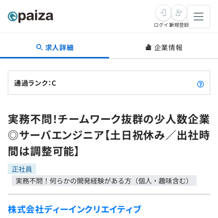
ログイン
新規登録
求人詳細
企業情報
転職・キャリア
未経験転職
求人検索
通過ランク：C
新卒就活
求人検索
インタビュー
実務不問！チームワーク抜群の少人数企業
学習
求人検索
インタビュー
転職成功ガイド
◎サーバエンジニア【土日祝休み／出社時
本選考
スキルチェック
講座一覧
間は調整可能】
転職成功ガイド
転職エージェント
ゲーム・マンガ
インターン
プログラミング言語
正社員
問題集
実務不問！何らかの開発経験がある方（個人・趣味含む）
メディア
SQL
4択課題
新卒エージェント
株式会社ディーインクリエイティブ
paizaとは？
Tech Team Journal
評価結果一覧
ナレッジ