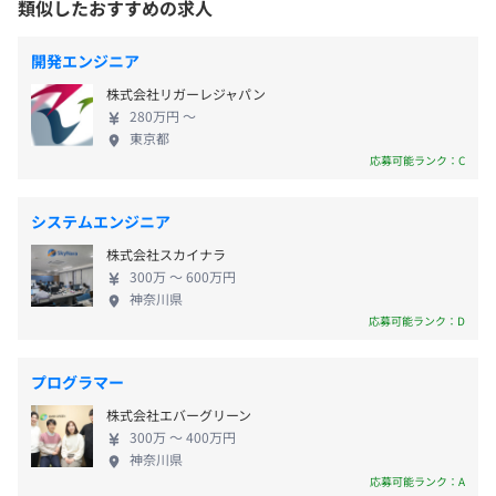
類似したおすすめの求人
・通勤交通費支給
なくても、誇りに思える・自慢できるような大きな
・従業員持株会
京浜急行線「京急青物横丁駅」より徒歩1分
プロジェクトに携われることが多いため、やりがい
・インフレ手当
開発エンジニア
は十分に大きいと言えるでしょう。 IT業界の一般的
※冠婚葬祭で会社から一時金、社友会に入っていればそち
株式会社リガーレジャパン
な中小企業は、大手に派遣されてお客様のシステム
らからも同額が支給されます。
280万円 〜
を構築することが多いのですが、当社はすべてを受
東京都
託開発で行っており、全社員が社内で就労していま
応募可能ランク：C
Docker、AWS CloudFormation、VMware vSphere、
す。そのため、帰属意識も高く団結力も抜群です。
Amazon ECS、Amazon Elastic Kubernetes Service、
まだ少数ではありますが、会社はどんどん大きくな
財務状況に応じ賞与年2回（過去実績：基本給2カ月以上
システムエンジニア
Zabbix、Amazon CloudWatch
りつつあります。 企業と一緒に成長していきたい、
支給）
株式会社スカイナラ
企業の発展に携わりたい、自社内でじっくり開発し
300万 〜 600万円
たいなどというエンジニアの方は、ぜひ弊社に話を
神奈川県
聞きにきてください。歓迎いたします。
応募可能ランク：D
昇給あり
プログラマー
株式会社エバーグリーン
300万 〜 400万円
神奈川県
各種社会保険完備
応募可能ランク：A