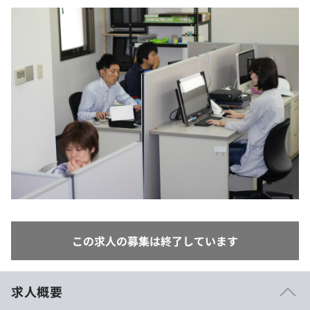
イベント・セミナー
paiza times
再チャレンジ結果一覧
リファレンス
インタビュー
note
就活成功ガイド
プラン
個人向けプラン
法人向けプラン
学校向けプラン
契約内容・クーポン
この求人の募集は終了しています
求人概要