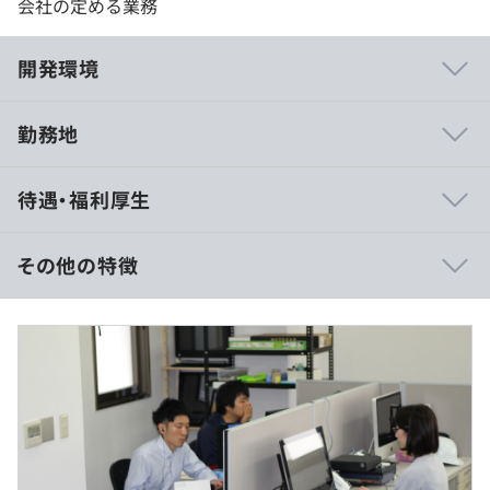
会社の定める業務
開発環境
勤務地
業務はすべて受託開発で行っており、少数ながら全社員が
待遇・福利厚生
社内で就労していますので、帰属意識も高く団結力も抜群
です。
その他の特徴
※経験・能力を考慮の上、当社規定により決定いたしま
す。
◆Webサイト制作
※退職金制度がありませんが、その分給与に還元していま
一般社団法人 プラスチック循環利用協会様
す。
http://www.pwmi.or.jp/
株式会社 コスモプラン様
http://www.cosmop.co.jp/
ほか