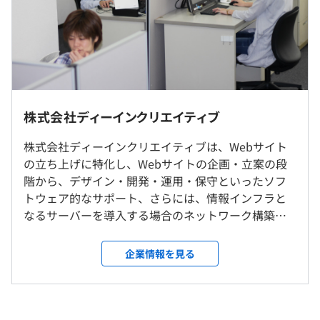
（※
想定年収
は年収提示額を保証するものではありません）
未経験の方や経験の浅い方は経験豊富な先輩方が、OJT形
式で親切丁寧に教えてくれます。
プログラマやSEであっても、他の業務（ネットワークエ
9：00～18：00 または 9：30～18：30などのように1
ンジニア・サーバーエンジニア）への技術転換がしやすい
社内もしくはお客様先での勤務となります。
日8時間勤務を選択可能
仕組みで技術交流しています。
株式会社ディーインクリエイティブ
休憩時間：12：30〜13：30
就業場所の変更範囲
平均残業時間：平均10〜20時間／月
株式会社ディーインクリエイティブは、Webサイト
＜雇入時＞
の立ち上げに特化し、Webサイトの企画・立案の段
東京本社、および自宅
Webサイト作成業務が多く、確認作業があるため基本的
階から、デザイン・開発・運用・保守といったソフ
＜変更範囲＞
にはシェア率の高いWindowsです。
トウェア的なサポート、さらには、情報インフラと
会社の定める場所（テレワークをおこなう場所を含む）
・土日祝日
ですが、Macも使えます。
なるサーバーを導入する場合のネットワーク構築・
・有給休暇（入社半年後に10日間）
サーバー設定・運用・保守まで、幅広くクライアン
・年末年始休暇
受動喫煙防止措置に関する事項
トをサポートする企業です。 クライアントのサポー
企業情報を見る
・慶弔休暇
従業員に対する受動喫煙対策：あり
トとして作業することが多いため、表立って目立つ
対策内容：敷地内禁煙（喫煙場所あり）
プロジェクトごとに選択、ウォーターフォール、アジャイ
ことはありませんが、大手ネットスーパーやその他
ル
多くのシステムを開発しており、現在もそれらは主
要サービスとして稼働し続けています。たとえ目立た