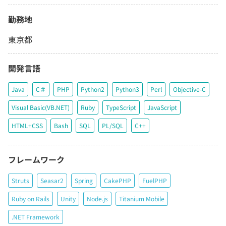
勤務地
東京都
開発言語
Java
C＃
PHP
Python2
Python3
Perl
Objective-C
Visual Basic(VB.NET)
Ruby
TypeScript
JavaScript
HTML+CSS
Bash
SQL
PL/SQL
C++
フレームワーク
Struts
Seasar2
Spring
CakePHP
FuelPHP
Ruby on Rails
Unity
Node.js
Titanium Mobile
.NET Framework