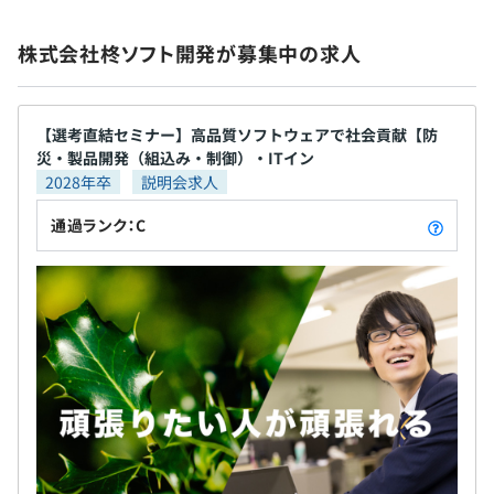
株式会社柊ソフト開発が募集中の求人
原則6カ月（期間中条件の変更はありません）
平均：2～5名
プロジェクト期間は1カ月～数年
【選考直結セミナー】高品質ソフトウェアで社会貢献【防
災・製品開発（組込み・制御）・ITイン
2028年卒
説明会求人
通過ランク：C