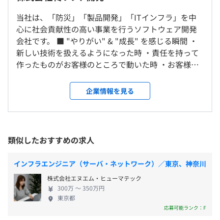
※リモート勤務可（プロジェクトによります）
平均残業時間：平均20時間／月
当社は、「防災」「製品開発」「ITインフラ」を中
心に社会貢献性の高い事業を行うソフトウェア開発
就業場所の変更範囲
Docker、AWS CloudFormation、VMware vSphere、
会社です。 ■ "やりがい" & "成長" を感じる瞬間 ・
＜雇入時＞
Amazon ECS、Google Kubernetes Engine
新しい技術を扱えるようになった時 ・責任を持って
東京本社、および東京都内近況
〈年間休日：125日〉
作ったものがお客様のところで動いた時 ・お客様か
＜変更範囲＞
・週休2日制（土・日）※6月最終土曜日のみ社員総会の
ら直接「良かったよ」の声を聞いた時 防災は、
会社の定める場所（テレワークを行う場所を含む）
ため出勤
SDGs・持続可能な発展に必要な要素の1つです。IT業
企業情報を見る
・祝日
界で働くシステムエンジニアとしての喜びは、私た
・夏季休暇年末年始
受動喫煙防止措置に関する事項
ちが作ったモノが、お客様や社会の役に立っている
・有給休暇（12日～ 20日）
事務所内に喫煙スペースはございません。
こと。 災害に負けない強靭な社会を構築する、これ
・慶弔休暇 ほか
をITで支えていきます。
類似したおすすめの求人
インフラエンジニア（サーバ・ネットワーク）／東京、神奈川
JR 五反田駅から徒歩6分
・通勤手当（上限5万円）
JR 大崎駅から徒歩7分
株式会社エヌエム・ヒューマテック
・時間外手当
東急池上線 大崎広小路駅から徒歩1分
300万 〜 350万円
【その他開発環境】
東京都
・資格手当（一時金）
■防災／製品開発
応募可能ランク：F
・職務手当
・サーバ：各種