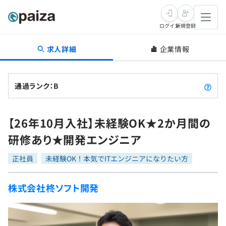
ログイン
新規登録
求人詳細
企業情報
転職・キャリア
未経験転職
求人検索
通過ランク：B
新卒就活
求人検索
インタビュー
【26年10月入社】未経験OK★2か月間の
学習
求人検索
インタビュー
転職成功ガイド
研修あり★開発エンジニア
本選考
スキルチェック
講座一覧
転職成功ガイド
転職エージェント
正社員
未経験OK！本気でITエンジニアになりたい方
ゲーム・マンガ
インターン
プログラミング言語
問題集
株式会社柊ソフト開発
メディア
SQL
4択課題
新卒エージェント
paizaとは？
Tech Team Journal
評価結果一覧
ナレッジ