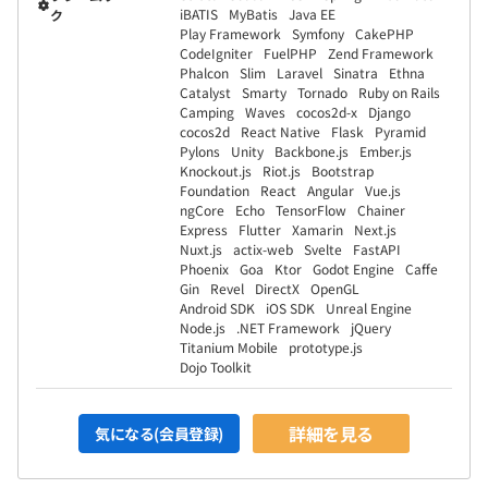
iBATIS
MyBatis
Java EE
ク
Play Framework
Symfony
CakePHP
CodeIgniter
FuelPHP
Zend Framework
Phalcon
Slim
Laravel
Sinatra
Ethna
Catalyst
Smarty
Tornado
Ruby on Rails
Camping
Waves
cocos2d-x
Django
cocos2d
React Native
Flask
Pyramid
Pylons
Unity
Backbone.js
Ember.js
Knockout.js
Riot.js
Bootstrap
Foundation
React
Angular
Vue.js
ngCore
Echo
TensorFlow
Chainer
Express
Flutter
Xamarin
Next.js
Nuxt.js
actix-web
Svelte
FastAPI
Phoenix
Goa
Ktor
Godot Engine
Caffe
Gin
Revel
DirectX
OpenGL
Android SDK
iOS SDK
Unreal Engine
Node.js
.NET Framework
jQuery
Titanium Mobile
prototype.js
Dojo Toolkit
詳細を見る
気になる(会員登録)