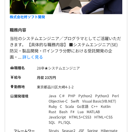
株式会社柊ソフト開発
職務内容
当社のシステムエンジニア／プログラマとしてご活躍いただ
きます。 【具体的な職務内容】 ■システムエンジニア(SE)
防災・製品開発・ITインフラ分野における受託開発の企
画・...
詳しく見る
職種名
28卒★システムエンジニア
給与
月収 23万円
勤務地
東京都品川区大崎4-1-2
Java
C＃
PHP
Python2
Python3
Perl
開発環境
Objective-C
Swift
Visual Basic(VB.NET)
Ruby
C
Scala
Go言語
C++
Kotlin
Rust
Bash
F#
Lua
MATLAB
JavaScript
HTML5+CSS3
HTML+CSS
SQL
PL/SQL
Struts
Seasar2
JSF
Spring
Hibernate
フレームワー