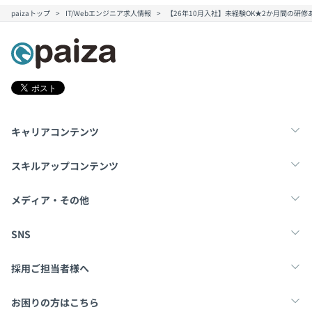
paizaトップ
IT/Webエンジニア求人情報
【26年10月入社】未経験OK★2か月間の研
キャリアコンテンツ
転職・キャリア
未経験転職
新卒就活
スキルアップコンテンツ
学習
スキルチェック
マンガ・ゲーム
メディア・その他
Tech Team Journal
paiza times
note
SNS
X
Facebook
採用ご担当者様へ
採用・教育をお考えの企業様へ
中途求人掲載はこちら
お困りの方はこちら