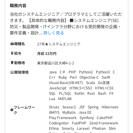
職務内容
当社のシステムエンジニア／プログラマとしてご活躍いただ
きます。 【具体的な職務内容】 ■システムエンジニア(SE)
防災・製品開発・ITインフラ分野における受託開発の企画・
要件定義・設計...
詳しく見る
職種名
27卒★システムエンジニア
給与
月収 23万円
勤務地
東京都品川区大崎4-1-2
Java
C＃
PHP
Python2
Python3
C
開発環境
C++
Ruby
Perl
Objective-C
Swift
Visual Basic(VB.NET)
Scala
Go言語
JavaScript
HTML5+CSS3
HTML+CSS
SQL
PL/SQL
Kotlin
Rust
Bash
F#
Lua
MATLAB
Struts
Seasar2
JSF
Spring
Hibernate
フレームワー
iBATIS
MyBatis
Java EE
ク
Play Framework
Symfony
CakePHP
CodeIgniter
FuelPHP
Zend Framework
Ethna
Smarty
Laravel
Phalcon
Slim