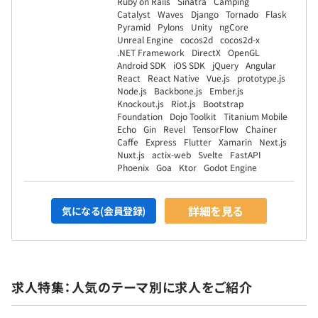
Ruby on Rails
Sinatra
Camping
Catalyst
Waves
Django
Tornado
Flask
Pyramid
Pylons
Unity
ngCore
Unreal Engine
cocos2d
cocos2d-x
.NET Framework
DirectX
OpenGL
Android SDK
iOS SDK
jQuery
Angular
React
React Native
Vue.js
prototype.js
Node.js
Backbone.js
Ember.js
Knockout.js
Riot.js
Bootstrap
Foundation
Dojo Toolkit
Titanium Mobile
Echo
Gin
Revel
TensorFlow
Chainer
Caffe
Express
Flutter
Xamarin
Next.js
Nuxt.js
actix-web
Svelte
FastAPI
Phoenix
Goa
Ktor
Godot Engine
詳細を見る
気になる(会員登録)
求人特集：人気のテーマ別に求人をご紹介