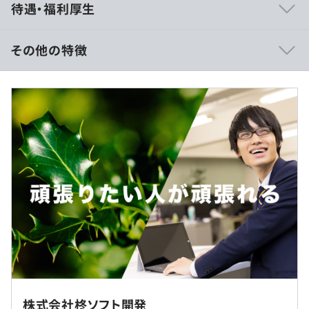
待遇・福利厚生
いう雰囲気です。
その他の特徴
月給23万円（基本給20万円、住宅補助3万円）
新卒入社、第２新卒入社の場合、新入社員研修があります
※固定残業代制ではありません
※残業代は別途全額支給します
相談のうえ、ご希望のマシンを支給いたします
（※
想定年収
は年収提示額を保証するものではありません）
プロジェクトごとに選択
標準労働時間／1日8時間
※東京本社もしくはお客さま先（都内近郊）での勤務とな
9:00～18:00
ります
株式会社柊ソフト開発
休憩時間：12:00〜13:00（60分）