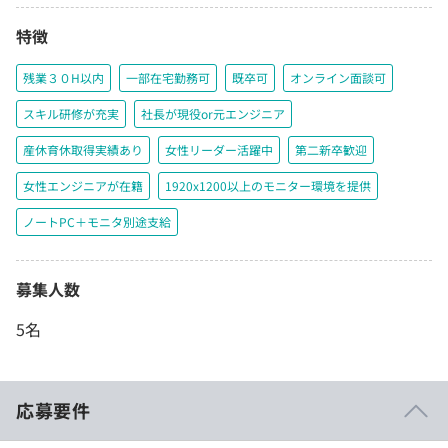
特徴
残業３０H以内
一部在宅勤務可
既卒可
オンライン面談可
スキル研修が充実
社長が現役or元エンジニア
産休育休取得実績あり
女性リーダー活躍中
第二新卒歓迎
女性エンジニアが在籍
1920x1200以上のモニター環境を提供
ノートPC＋モニタ別途支給
募集人数
5名
応募要件