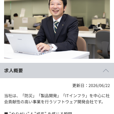
イベント・セミナー
paiza times
再チャレンジ結果一覧
リファレンス
インタビュー
note
就活成功ガイド
プラン
個人向けプラン
法人向けプラン
学校向けプラン
求人概要
契約内容・クーポン
更新日：2026/06/22
当社は、「防災」「製品開発」「ITインフラ」を中心に社
会貢献性の高い事業を行うソフトウェア開発会社です。
■ "やりがい" & "成長" を感じる瞬間