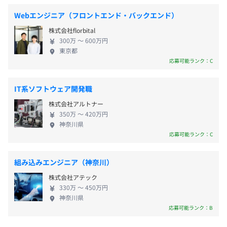
・OS：Windows
Webエンジニア（フロントエンド・バックエンド）
・言語：C#、Java、PHP、Python
・Web Server：各種
株式会社florbital
賞与：年2回（6月、12月）
300万 〜 600万円
・DB：各種
東京都
・バージョン管理：Git、SVN
応募可能ランク：C
■ITインフラ
・サーバ：AWS、Azure、GCP
昇給：年1回（6月）
IT系ソフトウェア開発職
・ネットワーク：Cisco
・OS：Linux
株式会社アルトナー
350万 〜 420万円
・DB：各種
神奈川県
応募可能ランク：C
社会保険完備（健康保険・厚生年金保険、雇用保険・労災
保険）
介護保険
組み込みエンジニア（神奈川）
１部門にエンジニアが20名ほど所属しています
株式会社アテック
330万 〜 450万円
神奈川県
応募可能ランク：B
無期雇用