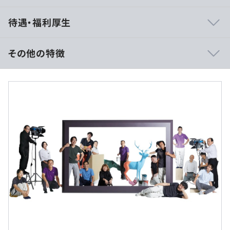
即相談でき即実行できるスピードが良いです。自社プロダ
待遇・福利厚生
クトなので社内やお客様からのフィードバックが早くて実
感しやすいです。教育熱心なのでスキルアップや経験値ア
ップにはとても良いです。
その他の特徴
月給：26万円〜40万円
※月給には固定残業代（20時間分）3万6,000円〜5万
6,000円を含みます。
スキルアップ支援や経験値UP支援や資格取得支援は熱心
※固定残業代は、残業がない場合も支給し、超過分は別途
に行います。
支給します。
《モデル年収例》
480万円／入社1年目：月収30万円+時間外+賞与）
相談のうえ、ご希望のマシンを支給します。
550万円／入社1年目：月収35万円+時間外+賞与）
プロジェクトごとに選択、オブジェクト指向、アジャイ
ル、スクラム