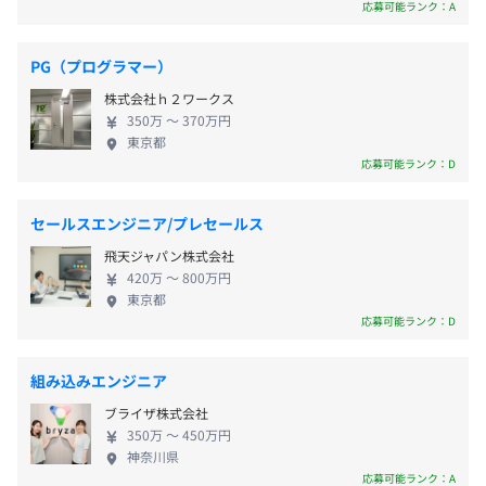
タマイズすることも可能です。 ◼︎スペースデザイン
応募可能ランク：A
ショーウィンドウやステージ、ショップ全体の構成
※閉店後等の夜間の仕事が発生した場合は、1日の勤務終
までプランニングから施工まで豊富な経験とアイデ
了後、翌日の出社までの間に一定時間以上の休息時間を設
PG（プログラマー）
アでプロデュースします。 ◼︎ポップアップ イベント
ける「勤務インターバル制度」あり
ざっくばらんに話し、柔軟にすぐ取り掛かれます。
株式会社ｈ２ワークス
や短期間の出店など、当社ならではの空間演出を可
※現場等で例外もありますが、ほぼカレンダー通りの休日
350万 〜 370万円
能にします。 ◼︎レンタルサービス 環境、売り場、経
休暇です。ご家族や友人とプライベートの予定を合わせや
東京都
営に優しいレンタルサービス。全国47カ所の営業、6
応募可能ランク：D
すいのもメリットです。
カ所の物流ネットワークが、多彩なレンタルを可能
成果がすぐカタチとなって見えます。評価していただける
にします。 ◼︎VMD お店の価値を「視覚的に伝える」
セールスエンジニア/プレセールス
お客様や社内スタッフからフィードバックで実感しやすい
VMD。魅力ある商品陳列、店づくりの知識と感性を
ですので評価もしっくりきます。
飛天ジャパン株式会社
身につけることで、売上向上につなげます。 【当社
◆交通費全額支給
420万 〜 800万円
が提供する9つの価値】 ①社内一貫体制による商品供
◆時間外手当（超過分）
東京都
給力 国内一貫生産メーカーだからこその商品供給力
応募可能ランク：D
◆役職手当
を完備し、企画から製造、設営、アフターメンテナ
◆資格手当
ンスまでワンストップソリューションで可能にする
◆住宅手当
組み込みエンジニア
サービスをご提供。 ②全国47の営業拠点による迅速
◆家族手当
ブライザ株式会社
なネットワーク 全国主要箇所のすべてに代理店や他
◆地域手当
350万 〜 450万円
社委託ではなく直営の拠点を持ち、迅速で安心感の
◆技術手当
神奈川県
あるフォロー体制を敷くことで、多店舗展開のお客
応募可能ランク：A