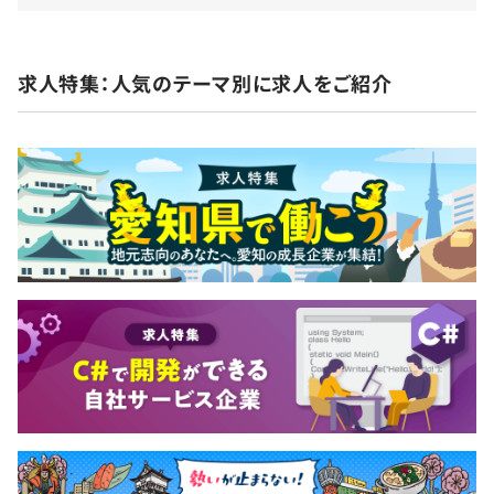
さまへのワンストップサービスを可能に。 ③業界ト
ップクラスの豊富なオリジナルアイテム マネキンは
業界No.1の350シリーズ以上。豊富なラインアップか
賞与：年2回（7月・12月）
求人特集：人気のテーマ別に求人をご紹介
らイメージに合わせた選択が可能。 ④受け継がれる
◎別途、期末手当を支給（直近12年間で10回の支給実績
クラフトマンシップ 日本有数の原型作家が生み出し
あり）※全社成績により
たマネキンを職人が一体一体手作業で仕上げます。
◎各個人・各部署には毎年業績表彰と報奨金あり
⑤デザイナーから営業までプロフェッショナル集団
プロのデザイナーによるレイアウト提案はもちろ
ん、営業担当も現場などでレイアウト提案できるス
キルを備えていますので、 迅速・スピード対応を実
定期昇給制度：年1回
現。 ⑥実物だから実感できるシミュレーションスタ
ジオ 約400坪のスペースに天井高5メートルの大規模
のシミュレーションスタジオを完備。 ⑦ブランド価
値を高めるオーダーメイド オリジナルのマネキンか
社会保険完備（健康保険・厚生年金保険、雇用保険・労災
ら什器、プロップまで様々なご要望に答えるオーダ
保険）
ーメイドが可能。 ⑧デジタルから新素材まで研究開
発 デジタル機器を用いた空間演出から地球環境保護
のための新素材の研究開発まで、時代が求める先端
技術を研究開発しスペースデザインへと活用。 ⑨未