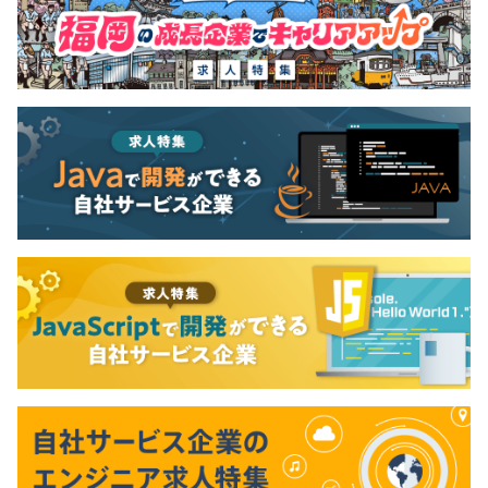
無期雇用
来のため社会のためのレンタルサービス 平和マネキ
ンは2009年に環境と経営に優しいレンタルサービス
にて業界唯一のエコリーフ環境ラベルを取得。資源
の有効利用と廃棄物の削減を推進し、地球環境と循
3カ月（期間中、条件の変更はありません）
環型社会に貢献。