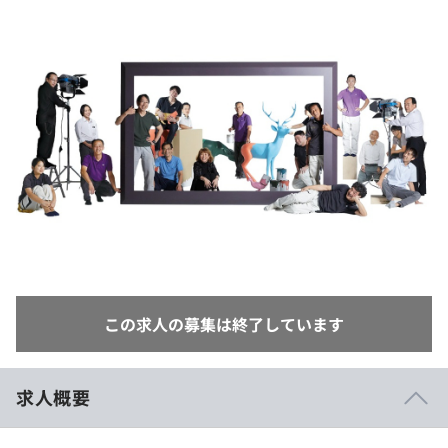
イベント・セミナー
paiza times
再チャレンジ結果一覧
リファレンス
インタビュー
note
就活成功ガイド
プラン
個人向けプラン
法人向けプラン
学校向けプラン
契約内容・クーポン
この求人の募集は終了しています
求人概要