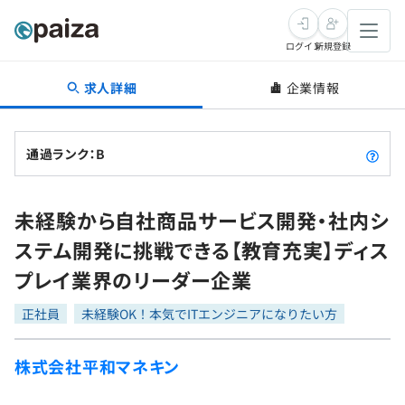
ログイン
新規登録
求人詳細
企業情報
転職・キャリア
未経験転職
求人検索
通過ランク：B
新卒就活
求人検索
インタビュー
未経験から自社商品サービス開発・社内シ
学習
求人検索
インタビュー
転職成功ガイド
ステム開発に挑戦できる【教育充実】ディス
本選考
スキルチェック
講座一覧
プレイ業界のリーダー企業
転職成功ガイド
転職エージェント
ゲーム・マンガ
インターン
プログラミング言語
正社員
問題集
未経験OK！本気でITエンジニアになりたい方
メディア
SQL
4択課題
株式会社平和マネキン
新卒エージェント
paizaとは？
Tech Team Journal
評価結果一覧
ナレッジ