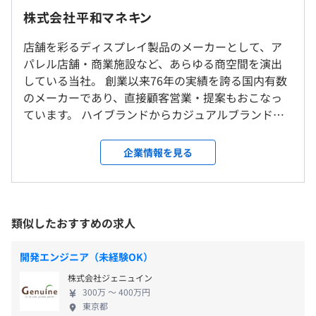
（※
想定年収
は年収提示額を保証するものではありません）
※転勤はありません。
株式会社平和マネキン
店舗を彩るディスプレイ製品のメーカーとして、ア
就業場所の変更範囲
パレル店舗・商業施設など、あらゆる商空間を演出
＜雇入時＞
9:00〜17:30
している当社。 創業以来76年の実績を誇る国内有数
東京本部
休憩時間：45分
のメーカーであり、直接顧客営業・提案もおこなっ
＜変更範囲＞
平均残業時間：平均20時間以下／月
ています。 ハイブランドからカジュアルブランド、
会社の定める場所
Docker、Terraform、AWS CloudFormation、Ansible、
百貨店、全国スーパー・小売店・商業施設まで、誰
VMware vSphere、Kubernetes、Zabbix
もが知る大手企業・ブランドと長年の取引を続けて
企業情報を見る
受動喫煙防止措置に関する事項
います。 【サービス】 私たちは、マネキン・ディス
《年間休日：120日以上》
従業員に対する受動喫煙対策：屋内原則禁煙（喫煙室あ
プレイ什器の製造販売・レンタルから、商業施設の
・完全週休2日制（土・日）
り）
ディスプレイ、店舗の企画・設計・施工やイベント
・祝日
Keras、PyTorch、pandas、scikit-learn、Jupyter
空間の企画・施工・管理まで、空間に関わる様々な
類似したおすすめの求人
・夏期休暇
Notebook、NumPy
ニーズにワンストップで対応します。 ◼︎マネキン 日
・年末年始休暇
本でトップクラスの原型作家が生みだした作品を、
・慶弔休暇
開発エンジニア（未経験OK）
JR「大塚駅」より徒歩5分
熟練の職人が一体一体仕上げるマネキンがお店を彩
・有給休暇
株式会社ジェニュイン
ります。 ◼︎ディスプレイ什器 約,2500種にもおよぶ充
など
300万 〜 400万円
実のラインアップ。ブランド独自のデザインにカス
◎5日以上連続休OK
東京都