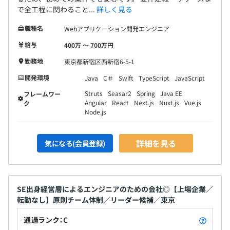
で全工程に関わること...
詳しく見る
職種名
Webアプリケーション開発エンジニア
チーム開発が基本となります。最大で80名近くのチームを
組んで開発をおこなっております。
給与
400万 〜 700万円
勤務地
東京都新宿区西新宿6-5-1
開発環境
Java
C＃
Swift
TypeScript
JavaScript
Struts
Seasar2
Spring
Java EE
フレームワー
Angular
React
Next.js
Nuxt.js
Vue.js
ク
Node.js
詳細を見る
気になる(会員登録)
SE出身経営層によるエンジニアのための会社◎【上場企業／
転勤なし】原則チーム体制／リーダー候補／東京
通過ランク：C