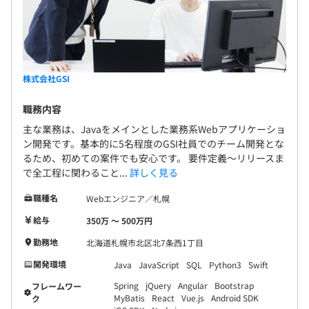
株式会社GSI
職務内容
主な業務は、Javaをメインとした業務系Webアプリケーショ
ン開発です。基本的に5名程度のGSI社員でのチーム開発とな
るため、初めての案件でも安心です。 要件定義～リリースま
で全工程に関わること...
詳しく見る
職種名
Webエンジニア／札幌
給与
350万 〜 500万円
勤務地
北海道札幌市北区北7条西1丁目
開発環境
Java
JavaScript
SQL
Python3
Swift
Spring
jQuery
Angular
Bootstrap
フレームワー
MyBatis
React
Vue.js
Android SDK
ク