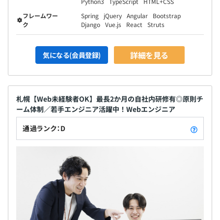
Python3
TypeScript
HTML+CSS
フレームワー
Spring
jQuery
Angular
Bootstrap
ク
Django
Vue.js
React
Struts
詳細を見る
気になる(会員登録)
札幌【Web未経験者OK】最長2か月の自社内研修有◎原則チ
ーム体制／若手エンジニア活躍中！Webエンジニア
通過ランク：D