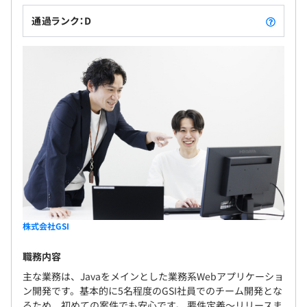
試用期間 3 ヶ月
通過ランク：D
正社員：544名
（内訳）札幌：214名
東京：134名
福岡： 84名
大阪： 74名
仙台： 38名
株式会社GSI
職務内容
主な業務は、Javaをメインとした業務系Webアプリケーショ
ン開発です。基本的に5名程度のGSI社員でのチーム開発とな
るため、初めての案件でも安心です。 要件定義～リリースま