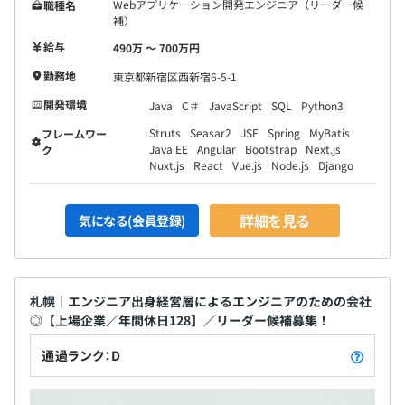
Webアプリケーション開発エンジニア（リーダー候
職種名
補）
給与
490万 〜 700万円
勤務地
東京都新宿区西新宿6-5-1
開発環境
Java
C＃
JavaScript
SQL
Python3
Struts
Seasar2
JSF
Spring
MyBatis
フレームワー
Java EE
Angular
Bootstrap
Next.js
ク
Nuxt.js
React
Vue.js
Node.js
Django
詳細を見る
気になる(会員登録)
札幌｜エンジニア出身経営層によるエンジニアのための会社
◎【上場企業／年間休日128】／リーダー候補募集！
通過ランク：D