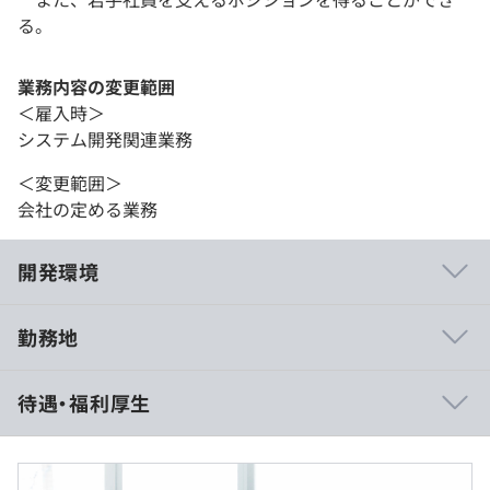
る。
業務内容の変更範囲
＜雇入時＞
システム開発関連業務
＜変更範囲＞
会社の定める業務
開発環境
勤務地
◆エンジニアの約半数が未経験スタート
待遇・福利厚生
専任の研修講師がいる4カ月間の研修期間中はもちろん、
エンジニアデビュー後も、しばらくは上司や先輩社員が指
導・サポートします。そんな先輩方の約半数も、未経験か
らスタートしたメンバー。ゼロからのスタートの不安も、