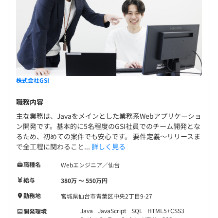
株式会社GSI
職務内容
主な業務は、Javaをメインとした業務系Webアプリケーショ
ン開発です。基本的に5名程度のGSI社員でのチーム開発とな
るため、初めての案件でも安心です。 要件定義～リリースま
で全工程に関わること...
詳しく見る
職種名
Webエンジニア／仙台
給与
380万 〜 550万円
勤務地
宮城県仙台市青葉区中央2丁目9-27
Java
JavaScript
SQL
HTML5+CSS3
開発環境