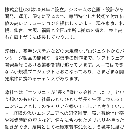
株式会社GSIは2004年に設立。システムの企画・設計から
開発、運用、保守に至るまで、専門特化した技術で付加価
値の高いソリューションを提供しています。現在東京、札
幌、仙台、大阪、福岡と全国5箇所に拠点を構え、売上高
も右肩上がりに成長しております。
弊社は、基幹システムなどの大規模なプロジェクトからパ
ッケージ製品の開発や一部機能の制作まで、ソフトウェア
開発全般における業務を請け追っています。大手ではでき
ない小規模プロジェクトもおこなっており、さまざまな開
発案件に携わるチャンスがあります。
弊社では「エンジニアが"長く"働ける会社にしたい」とい
う想いのものと、社員ひとりひとりが長く生涯にわたって
エンジニアとしてのキャリアを築いてほしいと考えていま
す。経験の浅いエンジニアへの研修制度、高い有給消化率
や残業時間の短さなど、個々に合わせたメリハリを持った
働きができ、結果として社員定着率91%という数字に結び