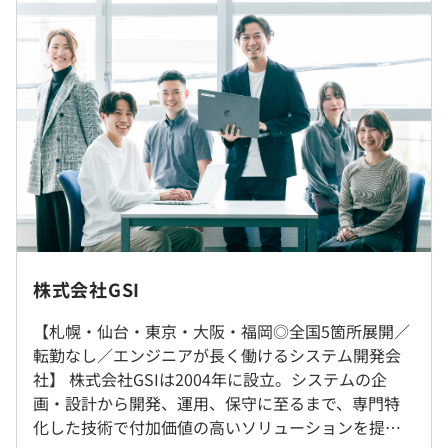
成長したときの喜びも理解している先輩だからこそ、どん
※時間外手当は、全額支給します。(15分単位で支給)
なことでも気軽に質問・相談できます。
※あなたの経験・年齢・スキルを考慮の上、決定します。
※経験者は、前職給与を保証します。
◆経験者にも最適な研修を用意
未経験向けの入社後研修だけではなく、経験やレベルに応
じた段階的な成長サポートを受けることができる当社。
Web系エンジニアへのキャリアチェンジをお考えの方に
も、最適な研修を用意しているほか、資格取得支援、さら
（※
想定年収
は年収提示額を保証するものではありません）
には上流工程へのチャレンジなど、その時々の「成長した
い！」という思いにもしっかり応えます。
9:30 ～ 18:30（休憩時間：1時間）
株式会社GSI
休憩時間：12:00〜13:00（60分）
札幌本社または札幌駅近郊のプロジェクト先
平均残業時間：平均12.7時間／月
【札幌・仙台・東京・大阪・福岡◎全国5箇所展開／
・商社：ポイント管理システム開発
転勤なし／エンジニアが長く働けるシステム開発会
・学校法人：教務管理システム開発
就業場所の変更範囲
社】 株式会社GSIは2004年に設立。システムの企
・金融業：クレジット申込管理システム開発
＜雇入時＞
画・設計から開発、運用、保守に至るまで、専門特
・製造業：経理システム刷新
札幌本社および指定したプロジェクト先（札幌市内）
【年間休日120日以上】
化した技術で付加価値の高いソリューションを提供
など案件多数
＜変更範囲＞