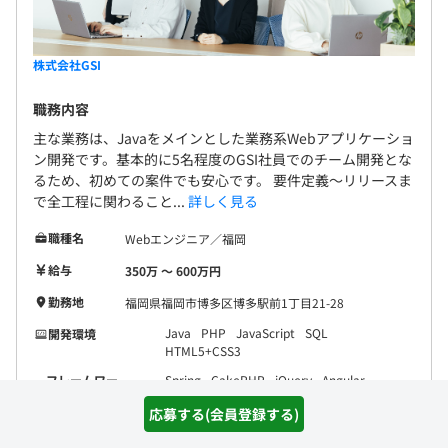
株式会社GSI
職務内容
主な業務は、Javaをメインとした業務系Webアプリケーショ
ン開発です。基本的に5名程度のGSI社員でのチーム開発とな
るため、初めての案件でも安心です。 要件定義～リリースま
で全工程に関わること...
詳しく見る
職種名
Webエンジニア／福岡
給与
350万 〜 600万円
勤務地
福岡県福岡市博多区博多駅前1丁目21-28
Java
PHP
JavaScript
SQL
開発環境
HTML5+CSS3
フレームワー
Spring
CakePHP
jQuery
Angular
ク
Bootstrap
応募する(会員登録する)