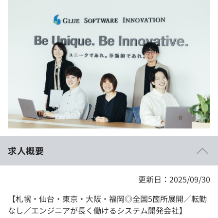
イベント・セミナー
paiza times
再チャレンジ結果一覧
リファレンス
インタビュー
note
就活成功ガイド
プラン
個人向けプラン
法人向けプラン
学校向けプラン
求人概要
契約内容・クーポン
更新日：2025/09/30
【札幌・仙台・東京・大阪・福岡◎全国5箇所展開／転勤
なし／エンジニアが長く働けるシステム開発会社】