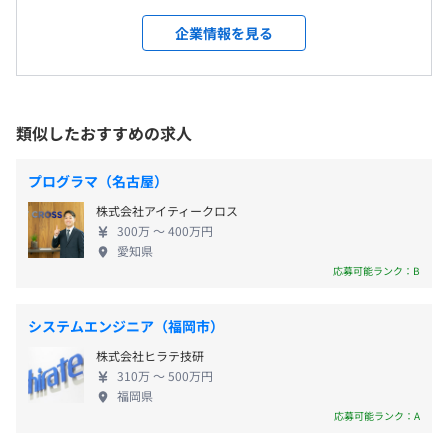
完全週休2日制（土曜・日曜）
しています。現在東京、札幌、仙台、大阪、福岡と全
会社の指定する場所（テレワークを行う場所を含む）
祝日
国5箇所に拠点を構え、売上高も右肩上がりに成長し
企業情報を見る
生理休暇
ております。 弊社は、基幹システムなどの大規模な
慶弔休暇
受動喫煙防止措置に関する事項
プロジェクトからパッケージ製品の開発や一部機能
・資格の受験費用支給（合格時）
子の看護等休暇
敷地内禁煙（喫煙場所あり）
の制作まで、ソフトウェア開発全般における業務を
・各種研修制度
養育両立支援休暇
請け追っています。大手ではできない小規模プロジェ
・貸し出し図書制度（持ち寄った技術本が自由に借りれま
類似したおすすめの求人
介護休暇
クトもおこなっており、さまざまな開発案件に携わ
す）
夏季休暇
るチャンスがあります。 弊社では「エンジニアが"長
・各種勉強会の開催（Androidアプリ部etc）
プログラマ（名古屋）
年末年始休暇
く"働ける会社にしたい」という想いのものと、社員
札幌駅 徒歩2分
・各種e-Learningの受講（リロクラブ）
株式会社アイティークロス
有給休暇（有給取得率87%）
ひとりひとりが長く生涯にわたってエンジニアとし
・企業型確定拠出年金（401K）
300万 〜 400万円
てのキャリアを築いてほしいと考えています。経験の
・資格合格祝い金制度
愛知県
浅いエンジニアへの研修制度、高い有給消化率や残
【祝い金の例】
応募可能ランク：B
業時間の短さなど、個々に合わせたメリハリを持っ
・Oracle認定JavaSilver SE7、SE8／2万5000円
通勤手当
た働きができ、結果として社員定着率91%という数
・Oracle認定Webコンポーネントディベロッパ（OCJ-
システムエンジニア（福岡市）
役職手当
字に結びついています。 わたしたちはあなたの”ポテ
WC）／5万円
株式会社ヒラテ技研
住宅手当
ンシャル”に惜しみない投資をします。新たな世界へ
・Oracle Database Silver／3万円
310万 〜 500万円
扶養手当
挑戦したい方は、ぜひご応募ください！
・Oracle Database Gold／5万円
福岡県
時間外手当
・IPA国家資格スペシャリスト系／10万円以上
応募可能ランク：A
など