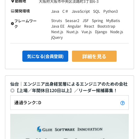
勤務地
大阪府大阪市中央区淡路町3丁目6-3
開発環境
Java
C＃
JavaScript
SQL
Python3
Struts
Seasar2
JSF
Spring
MyBatis
フレームワー
Java EE
Angular
React
Bootstrap
ク
Next.js
Nuxt.js
Vue.js
Django
Node.js
jQuery
詳細を見る
気になる(会員登録)
仙台｜エンジニア出身経営層によるエンジニアのための会社
◎【上場／年間休日120日以上】／リーダー候補募集！
通過ランク：D