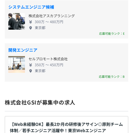
システムエンジニア候補
株式会社アスカプランニング
賞与あり：年2回（夏：7月、冬：12月）
300万 〜 480万円
CPU：COREi7～、メモリ：16G 以上のWindowsノート
東京都
Gsuiteを利用しています。メール・資料などは
応募可能ランク：E
全てオンライン上にてどこでも参照できるようになってい
昇給、定期昇給あり：年1回、随時昇給も有り
ます。
開発エンジニア
セルプロモート株式会社
350万 〜 450万円
東京都
各種社会保険完備
プロジェクトごとに選択、オブジェクト指向、ウォーター
応募可能ランク：B
（雇用保険・労災保険・健康保険・厚生年金保険）
フォール、アジャイル、スクラム、コーディング規約あり
株式会社GSIが募集中の求人
無期雇用
【Web未経験OK】最長2か月の研修後アサイン◎原則チーム
体制／若手エンジニア活躍中！東京Webエンジニア