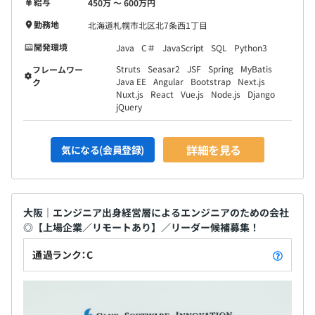
給与
450万 〜 600万円
勤務地
北海道札幌市北区北7条西1丁目
開発環境
Java
C＃
JavaScript
SQL
Python3
Struts
Seasar2
JSF
Spring
MyBatis
フレームワー
Java EE
Angular
Bootstrap
Next.js
ク
Nuxt.js
React
Vue.js
Node.js
Django
jQuery
詳細を見る
気になる(会員登録)
大阪｜エンジニア出身経営層によるエンジニアのための会社
◎【上場企業／リモートあり】／リーダー候補募集！
通過ランク：C