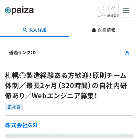
ログイン
新規登録
求人詳細
企業情報
転職・キャリア
未経験転職
求人検索
通過ランク：D
新卒就活
求人検索
インタビュー
札幌◎製造経験ある方歓迎！原則チーム
学習
求人検索
インタビュー
転職成功ガイド
体制／最長2ヶ月（320時間）の自社内研
本選考
スキルチェック
講座一覧
修あり／Webエンジニア募集！
転職成功ガイド
転職エージェント
ゲーム・マンガ
インターン
プログラミング言語
正社員
問題集
メディア
SQL
4択課題
株式会社GSI
新卒エージェント
paizaとは？
Tech Team Journal
評価結果一覧
ナレッジ