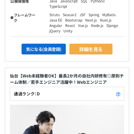
Java
JavaScript
SQL
Python3
開発環境
TypeScript
Struts
Seasar2
JSF
Spring
MyBatis
フレームワー
Java EE
Bootstrap
Next.js
Nuxt.js
ク
Angular
React
Vue.js
Node.js
Django
jQuery
Unity
詳細を見る
気になる(会員登録)
仙台【Web未経験者OK】最長2か月の自社内研修有◎原則チ
ーム体制／若手エンジニア活躍中！Webエンジニア
通過ランク：D