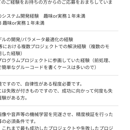
てのご経験をお持ちの方からのご応募をおまちしていま
のシステム開発経験 趣味or実務１年未満
n3 趣味or実務１年未満
デルの開発/パラメータ最適化の経験
le等における複数プロジェクトでの解決経験（複数のモ
用した経験）
プログラムプロジェクトに参画していた経験（前処理、
で簡単なグルーコードを書くケースは多いので）
境ですので、自律性がある程度必要です。
には失敗が付きものですので、成功に向かって何度も失
経験がある方。
画像や音声等の機械学習を完遂させ、精度検証を行った
募の必須条件です。
、これまで最も成功したプロジェクトや失敗したプロジ