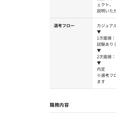
ェクト、
説明いた
選考フロー
カジュア
▼
1次面接
試験あり 
▼
2次面接
▼
内定
※選考フ
ます
職務内容