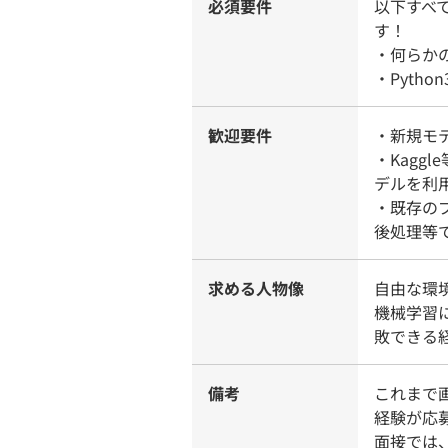
必須要件
以下すべ
す！
・何らか
・Pytho
歓迎要件
・新規モ
・Kagg
デルを利
・既存の
後処理等
求める人物像
自由な環
機械学習
敗できる
備考
これまで
経験が応
面接では