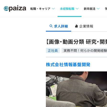
転職・キャリア
未経験転職
新卒就活
求人検索
求人検索
求人検索
求人詳細
企業情報
本選考
インタビュー
インタビュー
インターン
【画像・動画分類 研究・
転職成功ガイド
転職成功ガイド
正社員
実務不問！何らかの開発経験
新卒エージェ
転職エージェント
株式会社情報基盤開発
イベント・セ
インタビュー
就活成功ガイ