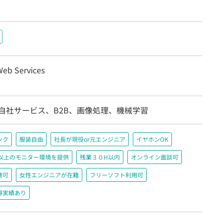
eb Services
/自社サービス、B2B、画像処理、機械学習
ンク
服装自由
社長が現役or元エンジニア
イヤホンOK
200以上のモニター環境を提供
残業３０H以内
オンライン面談可
務可
女性エンジニアが在籍
フリーソフト利用可
得実績あり