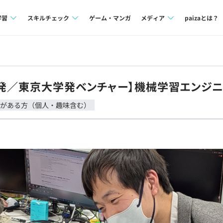
学習
スキルチェック
ゲーム・マンガ
メディア
paizaとは？
講座一覧
プログラミング言語
Tech Team Journal
問題集
SQL
paiza times
開発／東京大学発ベンチャー】機械学習エンジ
4択課題
評価結果一覧
note
がある方（個人・趣味含む）
ント
ナレッジ
再チャレンジ結果一覧
ミナー
リファレンス
プラン
ド
個人向けプラン
法人向けプラン
学校向けプラン