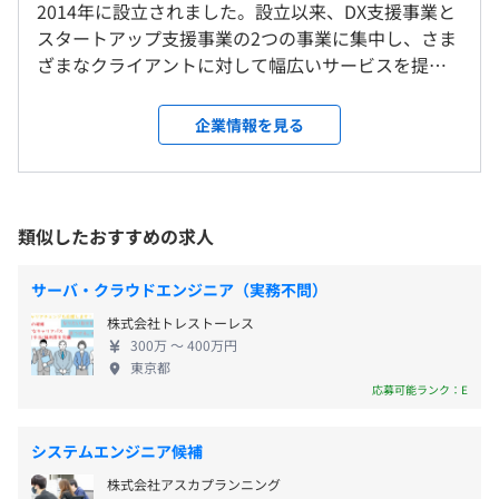
就業場所の変更範囲
・1カ月単位の変形労働時間制
2014年に設立されました。設立以来、DX支援事業と
＜雇入時＞
・週平均労働時間：40時間00分
スタートアップ支援事業の2つの事業に集中し、さま
本社オフィス、客先常駐（北九州市小倉北区京町）
休憩時間：12：00〜13：00（60分）
ざまなクライアントに対して幅広いサービスを提供
＜変更範囲＞
平均残業時間：平均10〜20時間／月
しています。 【事業内容】 ①DX支援事業（7割） オ
会社の定める場所（テレワークをおこなう場所を含む）
フラインとオンラインの統合を推進し、顧客体験の
企業情報を見る
向上を目指しています。当社ではDXを「データをも
全社40名
受動喫煙防止措置に関する事項
とに変革すること」と捉え、クライアントの既存業
DX支援事業本部：23名（CTO・開発エンジニアが所属）
【年間休日120日以上】
■本社
務を理解しつつ、データ分析を通じて最適なリソー
エンジニアは、20代～30代前後の若手が活躍していま
・シフト制
屋内原則禁煙（喫煙室あり）
スを提供することに重点を置いているため、必要な
す。
類似したおすすめの求人
・GW
サービスのみを柔軟に提供することが可能です。 こ
・年末年始休暇
■常駐先
の事業は、地方自治体や大手通信会社など、幅広い
■中途入社事例
サーバ・クラウドエンジニア（実務不問）
・特別（慶弔）休暇
敷地内喫煙可能場所あり
クライアントと取引をしており、地域社会に大きな
元行政区職員で6カ月のプログラミングスクールを卒業さ
株式会社トレストーレス
・リフレッシュ（夏季）休暇：3日
経済インパクトを与えています。 ②スタートアップ
れた方
300万 〜 400万円
・有給休暇：10日～20日
支援事業（3割） ビジネスモデルの構築支援、プロダ
元販売員で6カ月のプログラミングスクールを卒業された
東京都
※下限日数は、入社半年経過後の付与日数となります。
クト開発支援、資金調達支援、メディア運営など、
方
応募可能ランク：E
※休日休暇は業務や案件の状況により変動する場合があり
幅広くサポートをおこなっています。北九州市の創業
■本社・常駐先
職業訓練校ITコースを卒業された方
ます。
支援施設「COMPASS小倉」を運営委託されるなど、
JR鹿児島本線／小倉駅
システムエンジニア候補
地域のスタートアップ支援にも力を入れています。
株式会社アスカプランニング
現在、行政（北九州市）DXプロジェクトに参加して