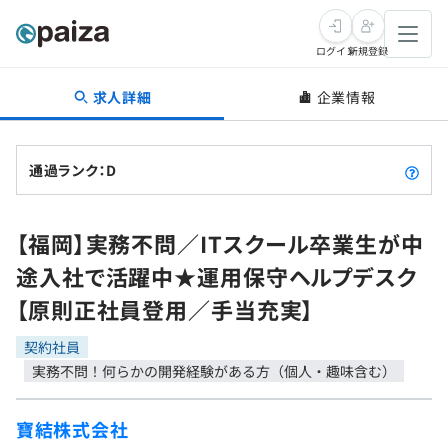
ログイン
新規登録
求人詳細
企業情報
転職・キャリア
未経験転職
求人検索
通過ランク：D
新卒就活
求人検索
インタビュー
【福岡】実務不問／ITスクール卒業生が中
学習
求人検索
インタビュー
転職成功ガイド
途入社で活躍中★運用保守ヘルプデスク
本選考
スキルチェック
講座一覧
【原則正社員登用／手当充実】
転職成功ガイド
転職エージェント
ゲーム・マンガ
インターン
プログラミング言語
契約社員
問題集
実務不問！何らかの開発経験がある方（個人・趣味含む）
メディア
SQL
4択課題
新卒エージェント
寶結株式会社
paizaとは？
Tech Team Journal
評価結果一覧
ナレッジ