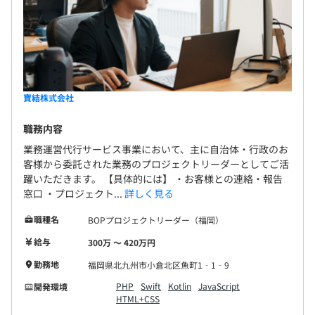
寶結株式会社
職務内容
業務運営代行サービス事業において、主に自治体・行政のお
客様から委託された業務のプロジェクトリーダーとしてご活
躍いただきます。 【具体的には】 ・お客様との連絡・報告
窓口 ・プロジェクト...
詳しく見る
職種名
BOPプロジェクトリーダー（福岡）
給与
300万 〜 420万円
勤務地
福岡県北九州市小倉北区魚町1‐1‐9
PHP
Swift
Kotlin
JavaScript
開発環境
HTML+CSS