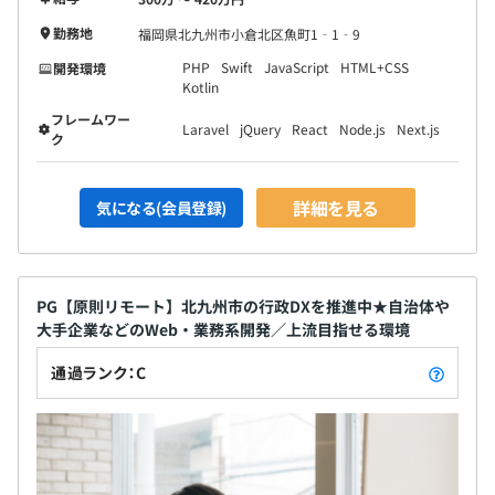
勤務地
福岡県北九州市小倉北区魚町1‐1‐9
PHP
Swift
JavaScript
HTML+CSS
開発環境
Kotlin
フレームワー
Laravel
jQuery
React
Node.js
Next.js
ク
詳細を見る
気になる(会員登録)
PG【原則リモート】北九州市の行政DXを推進中★自治体や
大手企業などのWeb・業務系開発／上流目指せる環境
通過ランク：C