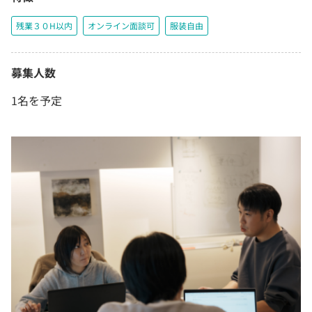
残業３０H以内
オンライン面談可
服装自由
募集人数
1名を予定