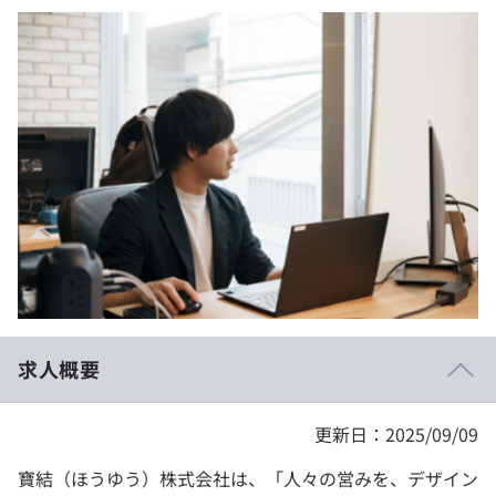
イベント・セミナー
paiza times
再チャレンジ結果一覧
リファレンス
インタビュー
note
就活成功ガイド
プラン
個人向けプラン
法人向けプラン
学校向けプラン
契約内容・クーポン
求人概要
更新日：2025/09/09
寶結（ほうゆう）株式会社は、「人々の営みを、デザイン