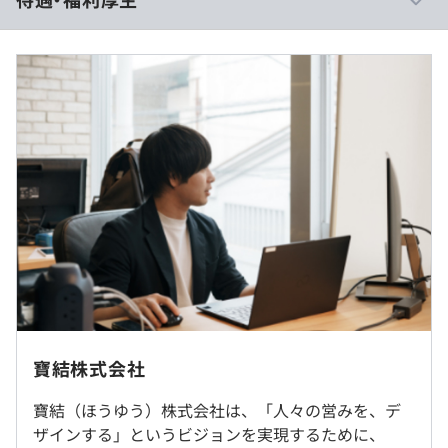
当社はBOP（業務運営代行）によるデータ化、そしてそ
の後のデータサイエンスにより、DX後のあるべき姿をお
客様とともに考えます。そこにおいて出てきた本質的課
題、あるべき姿、2点のギャップを埋めるためのシステム
リソースを提供していきます。
予定年収：300万円～420万円
当社は必要なものを最短でつくりデリバリーするコトを大
■日給月給制
切にしております。そのため、社員同士の技術相談が活発
月額（基本給）： 250,000円～350,000円／月20日間勤務
で、最新技術も素早く共有される文化が根付いています。
想
大手システム会社のサポートセンター業務
（※
想定年収
は年収提示額を保証するものではありません）
寶結株式会社
クライアントの提供するシステムを利用します。
転勤は当面なし／リモートワーク相談可
標準的な勤務時間帯｜9：00～21：00、12：00～21：
寶結（ほうゆう）株式会社は、「人々の営みを、デ
00、21：00〜9：00
ザインする」というビジョンを実現するために、