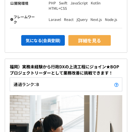
PHP
Swift
JavaScript
Kotlin
開発環境
HTML+CSS
フレームワー
Laravel
React
jQuery
Next.js
Node.js
ク
詳細を見る
気になる(会員登録)
福岡）実務未経験から行政DXの上流工程にジョイン★BOP
プロジェクトリーダーとして業務改善に挑戦できます！
通過ランク：B