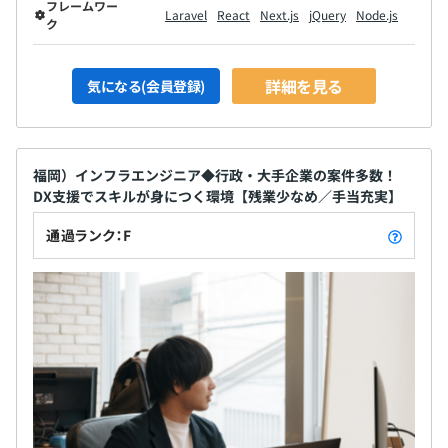
フレームワー
Laravel
React
Next.js
jQuery
Node.js
ク
詳細を見る
気になる(会員登録)
福岡）インフラエンジニア◆行政・大手企業の案件多数！
DX支援でスキルが身につく環境【残業少なめ／手当充実】
通過ランク：F