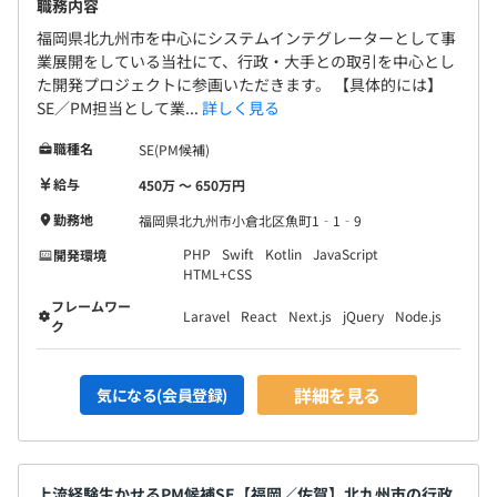
職務内容
■契約社員スタートに関して
福岡県北九州市を中心にシステムインテグレーターとして事
6カ月後の正社員登用が前提となる採用をおこなっていま
業展開をしている当社にて、行政・大手との取引を中心とし
す。就業態度、勤怠、健康等に特段の問題がなければ原則
た開発プロジェクトに参画いただきます。 【具体的には】
正社員登用となります。
SE／PM担当として業...
詳しく見る
職種名
SE(PM候補)
給与
450万 〜 650万円
勤務地
福岡県北九州市小倉北区魚町1‐1‐9
PHP
Swift
Kotlin
JavaScript
開発環境
HTML+CSS
フレームワー
Laravel
React
Next.js
jQuery
Node.js
ク
詳細を見る
気になる(会員登録)
上流経験生かせるPM候補SE【福岡／佐賀】北九州市の行政