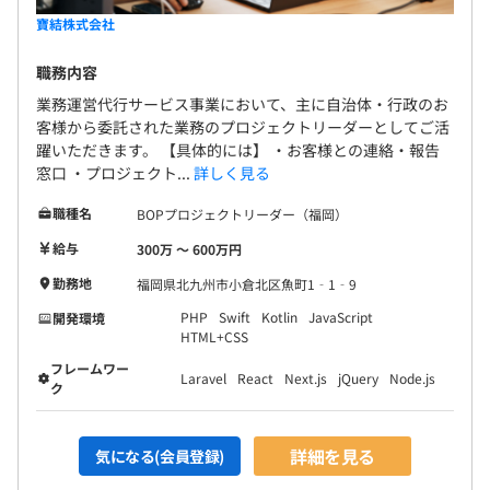
寶結株式会社
職務内容
業務運営代行サービス事業において、主に自治体・行政のお
客様から委託された業務のプロジェクトリーダーとしてご活
躍いただきます。 【具体的には】 ・お客様との連絡・報告
窓口 ・プロジェクト...
詳しく見る
職種名
BOPプロジェクトリーダー（福岡）
給与
300万 〜 600万円
勤務地
福岡県北九州市小倉北区魚町1‐1‐9
PHP
Swift
Kotlin
JavaScript
開発環境
HTML+CSS
フレームワー
Laravel
React
Next.js
jQuery
Node.js
ク
詳細を見る
気になる(会員登録)