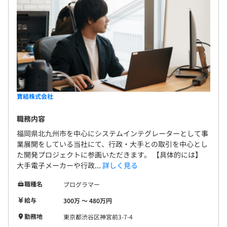
寶結株式会社
職務内容
福岡県北九州市を中心にシステムインテグレーターとして事
業展開をしている当社にて、行政・大手との取引を中心とし
た開発プロジェクトに参画いただきます。 【具体的には】
大手電子メーカーや行政...
詳しく見る
職種名
プログラマー
給与
300万 〜 480万円
勤務地
東京都渋谷区神宮前3-7-4