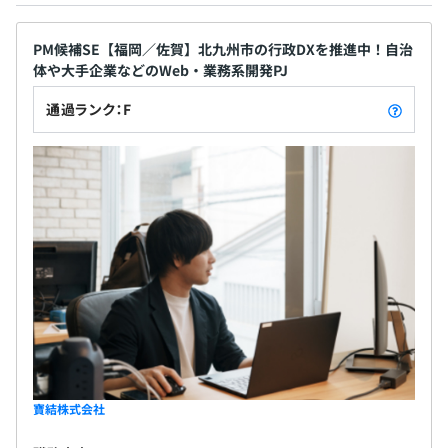
PM候補SE【福岡／佐賀】北九州市の行政DXを推進中！自治
有期雇用
体や大手企業などのWeb・業務系開発PJ
契約更新の有無・契約期間の定め
通過ランク：F
あり(6カ月更新)
契約更新の判断基準
本人の能力、業務量、業務成績、勤務態度、会社の契約状
況により判断
契約更新の上限
通算契約期間の上限なし
寶結株式会社
3カ月（待遇の変更はありません）