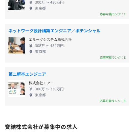
300万 〜 480万円
おり、新規依頼も多く受注しています。今後は全国展
東京都
・通勤交通費（上限あり）
開も視野に入れ、さらなる事業拡大を目指すべく新
応募可能ランク：E
・家族手当：子ども1人につき5,000円（3人まで）
たな仲間を募集中です！
・地域手当：首都圏であれば15,000円／月
ネットワーク設計構築エンジニア／ポテンシャル
エルーグシステム株式会社
308万 〜 434万円
東京都
決算賞与あり（業績による）
応募可能ランク：E
第二新卒エンジニア
株式会社エアー
昇給査定：年1回（8月）
300万 〜 330万円
東京都
応募可能ランク：B
社会保険完備（健康保険・厚生年金加入・雇用保険・労災
保険）
寶結株式会社が募集中の求人