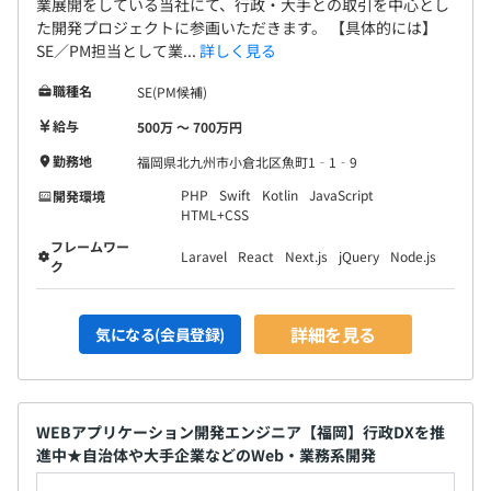
業展開をしている当社にて、行政・大手との取引を中心とし
た開発プロジェクトに参画いただきます。 【具体的には】
SE／PM担当として業...
詳しく見る
職種名
SE(PM候補)
給与
500万 〜 700万円
勤務地
福岡県北九州市小倉北区魚町1‐1‐9
PHP
Swift
Kotlin
JavaScript
開発環境
HTML+CSS
フレームワー
Laravel
React
Next.js
jQuery
Node.js
ク
詳細を見る
気になる(会員登録)
WEBアプリケーション開発エンジニア【福岡】行政DXを推
進中★自治体や大手企業などのWeb・業務系開発