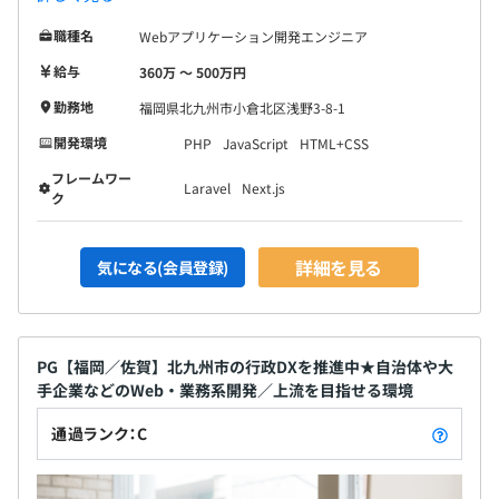
職種名
Webアプリケーション開発エンジニア
給与
360万 〜 500万円
勤務地
福岡県北九州市小倉北区浅野3-8-1
開発環境
PHP
JavaScript
HTML+CSS
フレームワー
Laravel
Next.js
ク
詳細を見る
気になる(会員登録)
PG【福岡／佐賀】北九州市の行政DXを推進中★自治体や大
手企業などのWeb・業務系開発／上流を目指せる環境
通過ランク：C