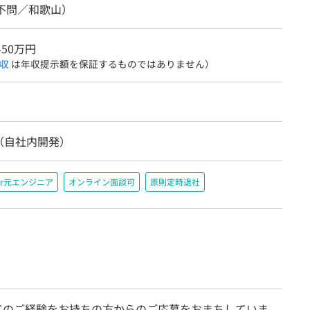
務不問／和歌山）
450万円
収
は年収提示額を保証するものではありません）
（自社内開発）
r元エンジニア
オンライン面談可
原則定時退社
てのご経験をお持ちの方からのご応募をおまちしていま