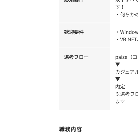
す！
・何らか
歓迎要件
・Wind
・VB.NE
選考フロー
paiza
▼
カジュア
▼
内定
※選考フ
ます
職務内容