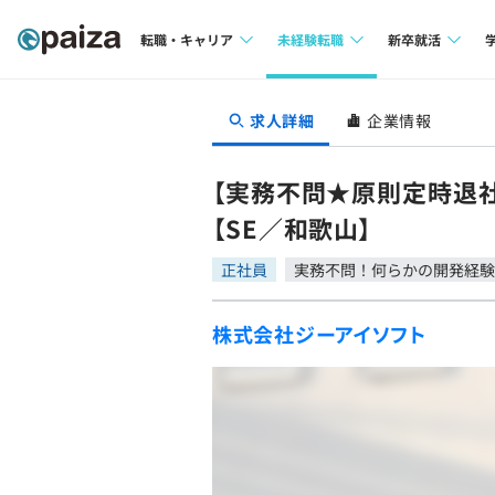
転職・キャリア
未経験転職
新卒就活
求人検索
求人検索
求人検索
求人詳細
企業情報
本選考
インタビュー
インタビュー
インターン
【実務不問★原則定時退
転職成功ガイド
転職成功ガイド
【SE／和歌山】
新卒エージェ
転職エージェント
正社員
実務不問！何らかの開発経験
イベント・セ
株式会社ジーアイソフト
インタビュー
就活成功ガイ