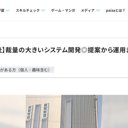
学習
スキルチェック
ゲーム・マンガ
メディア
paizaとは？
講座一覧
プログラミング言語
Tech Team Journal
問題集
SQL
paiza times
社】裁量の大きいシステム開発◎提案から運用
4択課題
評価結果一覧
note
ント
ナレッジ
再チャレンジ結果一覧
がある方（個人・趣味含む）
ミナー
リファレンス
プラン
ド
個人向けプラン
法人向けプラン
学校向けプラン