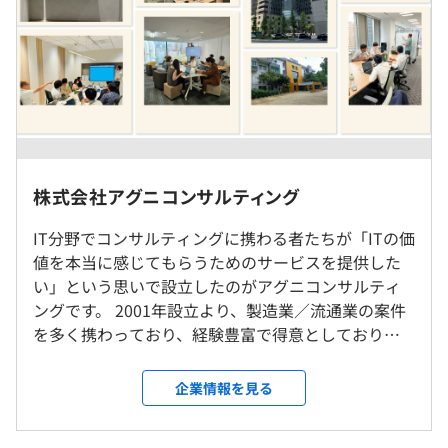
※経験・スキルにより応相談
※別途残業代全額支給
ウォーターフォール
■導入プロジェクトでは、まず設計開発フェーズに参画し
（※
想定年収
は年収提示額を保証するものではありません）
ます。
■本人のスキルを広げるためにその前後の工程、要件定義
社内・社内受託開発の場合は基本的には在宅勤務です。
株式会社アグニコンサルティング
フェーズやテストフェーズにも入っていただき、対応でき
社内トレーニングは、東京採用は大手町本社、大阪採用は
るフェーズの幅を広げていけます。
千里オフィスへ出社となります。
IT分野でコンサルティングに携わる者たちが「ITの価
9：30～18：30
■保守案件では、お客様の問い合わせ対応のほか、プログ
プロジェクトに参画した時は、プロジェクト先に準じます
値を本当に感じてもらうためのサービスを提供した
フレックスタイム制（コアタイムなし）
ラム改修やERPソフトのパラメータ修正などに携わる機会
が、ほとんどがリモートワーク主体です。
い」という思いで設立したのがアグニコンサルティ
があります。
ングです。 2001年設立より、製造業／流通業の案件
但し、試用期間中は以下の通りとする
を多く携わっており、経験豊富で得意としておりま
就業場所の変更範囲
午前９時３０分から午後６時３０分まで
【開発環境】
す。販売・購買・生産・会計分野何れも対応できます
＜雇入時＞
コアありフレックス制
■サーバ：SAP S/4HANA
が、特にロジスティクスが強みです。構想策定・要件
弊社オフィス
企業情報を見る
始業時間帯:７時３０分から１０時３０分までの間
■OS：Linuxなど
定義から本稼働支援、また保守改善など、上流での
＜変更範囲＞
終業時間帯:１５時３０時から２２時までの間
■SAP ERPコア言語：ABAP
SAPコンサルタントが多く在籍しています。 わたし
会社が指定する場所
休憩時間：12：00〜13：00（60分）
■SAP Fiori言語：HTML5・JavaScript・CSS