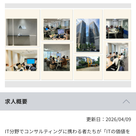
イベント・セミナー
paiza times
再チャレンジ結果一覧
リファレンス
インタビュー
note
就活成功ガイド
プラン
個人向けプラン
法人向けプラン
学校向けプラン
契約内容・クーポン
求人概要
更新日：2026/04/09
IT分野でコンサルティングに携わる者たちが「ITの価値を