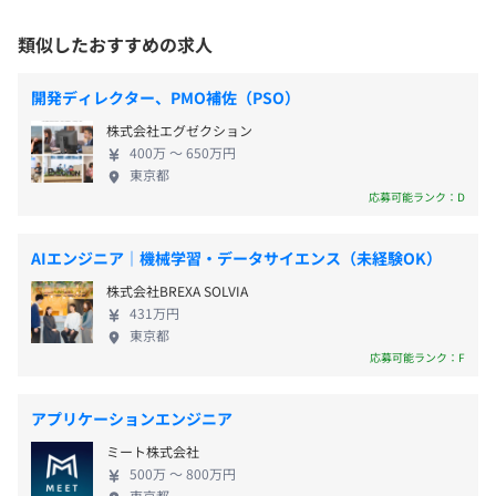
たちは、技術に興味がある人はもちろんですが、目
平均残業時間：平均20時間程度／月
■プラットフォーム：SAP BTP（SAP Business
の前にいる人の思いや状況に理解を寄せ、一緒に難
類似したおすすめの求人
受動喫煙防止措置に関する事項
Technology Platform）
しい問題を解決していこうとする意欲のある人たち
屋内分煙（ビル内に喫煙室あり）
と一緒に仕事をしていきたいと考えています。 日本
開発ディレクター、PMO補佐（PSO）
を本拠とし、現在ではインドに支社を構え、今後さ
【年間休日122日】
株式会社エグゼクション
らにグローバルに拠点展開を見据えています。日本で
■完全週休2日制（土日）
400万 〜 650万円
年に1度、評価面談を実施します。
コンサルティングを極めるもよし、世界を視野にグ
■国民の祝祭日
東京都
東京本社：大手町駅（駅直結）
若手社員は1Qに1回個別面談を設定しています。
ローバルに活躍するもよし。あなたの理想のキャリ
応募可能ランク：D
■年末年始休暇
育成期間中は、社内の研修成果などで評価しています。
アをここで築いてください。 わたしたちと一緒にキ
■夏季休暇
ャリアプランを考えていきましょう。開発スペシャ
■慶弔休暇
AIエンジニア｜機械学習・データサイエンス（未経験OK）
リストはもちろんですが、将来マネジメントを志向
■出産・育児休暇
株式会社BREXA SOLVIA
されていれば、開発管理やプロジェクトマネジャー
■有給休暇
431万円
社員数 94名
を目指してください。またITコンサルタントとして
■その他休暇
東京都
社員コンサルタントの多くが、外資系コンサルティングフ
お客様の業務改善やDX推進に関わっていただくこと
応募可能ランク：F
ァーム、専門ITベンダー出身者となります。
もできます。
アプリケーションエンジニア
【手当】
ミート株式会社
■在宅手当
500万 〜 800万円
東京都