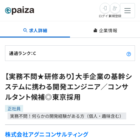
ログイン
新規登録
求人詳細
企業情報
転職・キャリア
未経験転職
求人検索
通過ランク：C
新卒就活
求人検索
インタビュー
【実務不問★研修あり】大手企業の基幹シ
学習
求人検索
インタビュー
転職成功ガイド
ステムに携わる開発エンジニア／コンサ
本選考
スキルチェック
講座一覧
ルタント候補◎東京採用
転職成功ガイド
転職エージェント
ゲーム・マンガ
インターン
プログラミング言語
正社員
問題集
実務不問！何らかの開発経験がある方（個人・趣味含む）
メディア
SQL
4択課題
新卒エージェント
株式会社アグニコンサルティング
paizaとは？
Tech Team Journal
評価結果一覧
ナレッジ