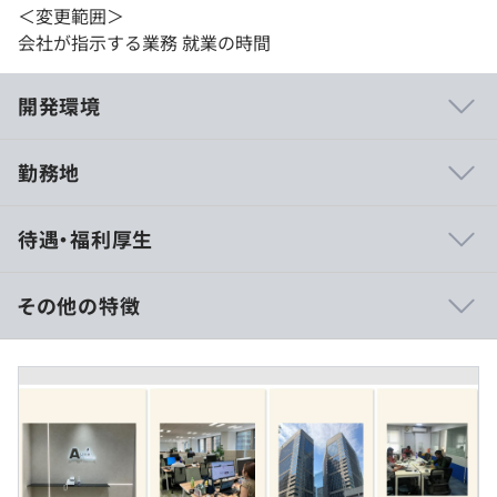
＜変更範囲＞
会社が指示する業務 就業の時間
開発環境
勤務地
勉強会や社内検証プロジェクトの活動あり
待遇・福利厚生
その他の特徴
社内の標準的なマシン
■賃金形態：年俸制（年俸を12分割）
Windowノート dynabook
■賃金の決定方法：当社規定により決定いたします
CPU:corei5
■月給：約33万3333円～ （年俸400万の場合）
メモリ：8G
■超過勤務手当
HDD;150G
■深夜勤務手当
■休日勤務手当