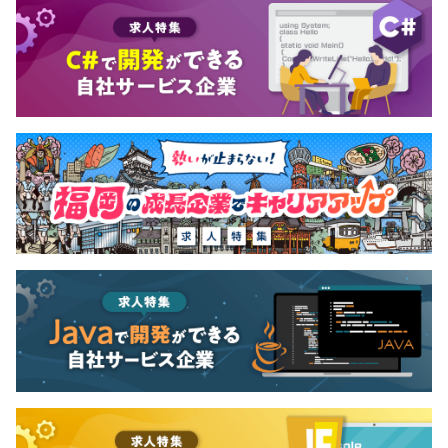
年1回（6月）
【保険】
■雇用保険
■労災保険
■健康保険
■厚生年金保険
無期雇用
3カ月（※待遇変動なし）