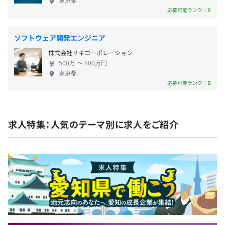
■資格手当
応募可能ランク：B
■出張手当
【福利厚生】
■退職金
ソフトウェア開発エンジニア
■企業年金
株式会社サキコーポレーション
■慶弔見舞金制度
500万 〜 600万円
■育児休暇制度
東京都
応募可能ランク：B
■介護休職制度
■SAP導入プロジェクトは、約2～10名の開発エンジニア
■その他制度
が在籍
■交通費実費支給
■自社社員のほか、ビジネスパートナーと一緒に仕事をし
■結婚祝
求人特集：人気のテーマ別に求人をご紹介
ます。
■出産祝金
■この他に設計チームや、業務チームとも一緒になりま
■家賃補助手当
す。
■開発手法はウォーターフォールです。
年俸制のため支給なし