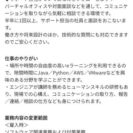
バーチャルオフィスや対面面談などを通して、コミュニケ
ーションを取りながら気軽に相談できる環境です。
半年に1回以上、サポート担当の社員と面談をおこないま
す。
働き方や将来設計のほか、技術的な質問にも対応できます
のでご安心ください。
仕事のやりがい
・場所や時間の自由度の高いeラーニングを利用できるの
で、隙間時間にJava／Python／AWS／VMwareなどを興
味のある分野を学ぶことができます。
・エンジニアが講師を務めるヒューマンスキルの研修もあ
り、現場での心構え、コミュニケーションの取り方、報告
／連絡／相談の仕方なども身につけられます。
業務内容の変更範囲
＜雇入時＞
ソフトウェア関連業務および付帯業務