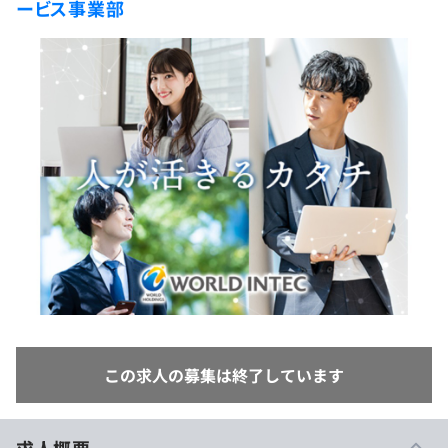
ービス事業部
イベント・セミナー
paiza times
再チャレンジ結果一覧
リファレンス
インタビュー
note
就活成功ガイド
プラン
個人向けプラン
法人向けプラン
学校向けプラン
契約内容・クーポン
この求人の募集は終了しています