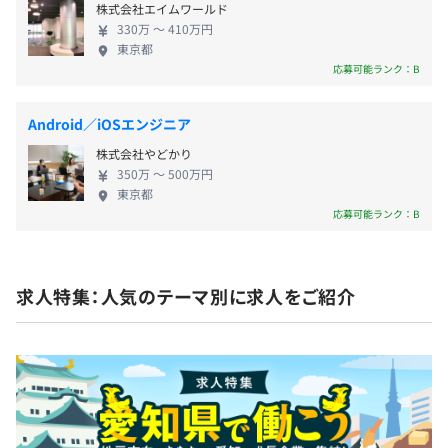
健康保険・厚生年金保険・労災保険・雇用保険・介護保険
株式会社エイムワールド
年以上活躍する人も多く、キャリア形成をしやすい
330万 〜 410万円
環境です。40社以上の中からマッチするグループ企
東京都
業へ転籍したり、首都圏以外のプロジェクトも用意
応募可能ランク：B
◆評価制度
できます。自分の可能性を広げられる魅力的な環境で
無期雇用
エンジニアファースト実現の為にエンジニアが中心となっ
す。理想のキャリアを追求するためには、安心して長
て評価に関する制度や体制を整えております。「目標」
Android／iOSエンジニア
く働ける環境も重要です。 ＜充実の福利厚生＞ ■完
「反省」「次やりたいこと」を記載したアピールシートを
株式会社やどかり
全週休2日制で年間休日は毎年127日以上 ■有休消化
もとに、定期的にリーダーと一緒に振り返りを行います。
350万 〜 500万円
率70％（平均取得日数は9.6日/年） ■月の平均残業
3カ月（条件などの変更はありません）
東京都
一緒に振り返りができるので、評価やキャリア、目標が明
時間は8.5時間程度 ■産休・育休の取得率、復帰率と
応募可能ランク：B
確になり、納得して働くことができます。
も100％ ■住宅補助制度あり（家賃自己負担が数千
円程度になることも！）
求人特集：人気のテーマ別に求人をご紹介
54,931名（連結）（2024年12月末時点）
18,479名（単体）（2024年12月末時点）