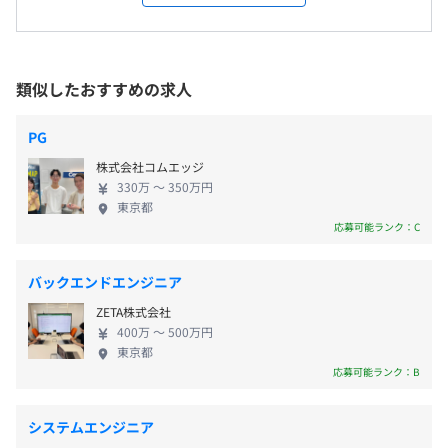
川・山梨・新潟・長野・富山・石川・福井・岐阜・静岡・
エンジニアファーストの社風で、社員への教育制度
AWS CloudFormation、VMware vSphere、Zabbix
愛知・三重・滋賀・京都・大阪・兵庫・奈良・和歌山・鳥
が充実しており、着実にエンジニアとしてステップ
取・島根・岡山・広島・山口・徳島・香川・愛媛・高知・
アップできる環境が整っています。 ◆様々なプロジ
福岡・佐賀・長崎・熊本・大分・宮崎・鹿児島
ェクトで活躍できる！ 全国3,000件以上の案件からあ
・交通費（全額支給）
類似したおすすめの求人
なたの希望する案件や環境、技術などを考慮したう
・時間外手当（全額支給）
えでアサインします。基本的にチーム参画のため、1
就業場所の変更範囲
・地域手当
PG
人常駐はほとんどありません。最大限希望を反映し
＜雇入時＞
株式会社コムエッジ
ていきますので、何でもご相談ください。上流・マ
各営業所周辺プロジェクト
330万 〜 350万円
ネジメントに挑戦したり、社内SE・ITスクール講師
＜変更範囲＞
東京都
など自分らしいキャリアを追求したり、開発をずっ
会社の定める場所（テレワークを行う場所を含む）
応募可能ランク：C
賞与：年2回（7月・12月）
とし続けたり...あなたの希望を叶えられます。 ＜案件
※2023年度実績：3カ月分
【開発環境例】
の一例＞ ■人工衛星やAIなど最先端のシステム・ア
受動喫煙防止措置に関する事項
バックエンドエンジニア
言語：Java、C/C++、C#、PHP、JavaScript、Ruby、
プリ開発 ■仕事を効率化する業務アプリケーション
オフィス内禁煙・分煙としています。
Perl、Python、SQL、VBA、ASP.NET
ZETA株式会社
の開発 ■自動運転システムの開発 ■小中学校のイン
DB：Oracle、SQL Server、PostgreSQL、MySQL、
400万 〜 500万円
フラシステムの開発 ■医療向けパッケージソフトの
昇給：年1回（2月）
東京都
SQLite
開発 ■大手企業のネットワーク運用・保守 ■社内ネ
応募可能ランク：B
OS：Windows、UNIX、Linux、iOS、Android、AWS、
ットワークの設計・構築 など ◆安心して長く働け
Azure
る環境 リモート勤務率は55%、有休取得率は70％
など
システムエンジニア
と、働きやすい環境づくりにも注力しています。10