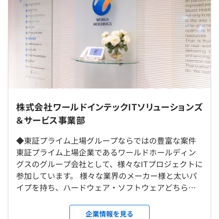
9：00～18：00（実働8時間）
※プロジェクト先により異なる可能性もあります。
◆スキルアップ支援が充実しています！
休憩時間：12:00〜13:00（60分）
・オンライン帰社日／研修会を定期的に開催
平均残業時間：平均8.5時間／月
◆豊富なキャリアパスが揃っています！
「家庭と両立するためリモート比率を増やしたい」「社内
で教育・評価制度づくりなど組織運営に携わりたい」「グ
【年間休日127日】※2025年実績
ループ企業へ転籍したい」など、幅広いキャリア選択が魅
全国各地の営業所周辺プロジェクト先への配属となりま
・完全週休2日制（土日休み）
力です。
す。
株式会社ワールドインテックITソリューションズ
・祝日
営業が「仕事選びの相談」にのり、エンジニアが「技術の
※勤務地は希望を考慮します
＆サービス事業部
・夏季休暇
相談」にのりながら、あなたの理想とするキャリアの実現
リモート案件6割 ※2024年現在
・年末年始休暇
を応援します！
◆東証プライム上場グループならではの豊富な案件
・有給休暇（直近3年間の取得率は70％）
【営業所】
東証プライム上場企業であるワールドホールディン
・慶弔休暇
関東・福岡・広島・名古屋・大阪・宇都宮・仙台
グスのグループ会社として、様々なITプロジェクトに
・特別休暇
参加しています。 様々な業界のメーカー様と太いパ
・産前／産後休暇（取得実績あり）
【常駐エリア】
イプを持ち、ハードウェア・ソフトウェアどちらに
・育児休暇（男性社員も含めて取得実績あり）
北海道・青森・岩手・宮城・秋田・山形・福島・東京23
も対応し、上流工程の案件も多数ご用意しています。
※プロジェクト先により、休日・休暇は異なる可能性もあ
区・その他東京都・茨城・栃木・群馬・埼玉・千葉・神奈
当社は経営陣の大多数がエンジニア出身者のため、
ります。
企業情報を見る