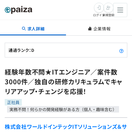
ログイン
新規登録
求人詳細
企業情報
転職・キャリア
未経験転職
求人検索
通過ランク：D
新卒就活
求人検索
インタビュー
経験年数不問★ITエンジニア／案件数
学習
求人検索
インタビュー
転職成功ガイド
3000件／独自の研修カリキュラムでキャ
本選考
スキルチェック
講座一覧
リアアップ・チェンジを応援！
転職成功ガイド
転職エージェント
ゲーム・マンガ
インターン
プログラミング言語
正社員
問題集
実務不問！何らかの開発経験がある方（個人・趣味含む）
メディア
SQL
4択課題
新卒エージェント
株式会社ワールドインテックITソリューションズ＆サ
paizaとは？
Tech Team Journal
評価結果一覧
ナレッジ