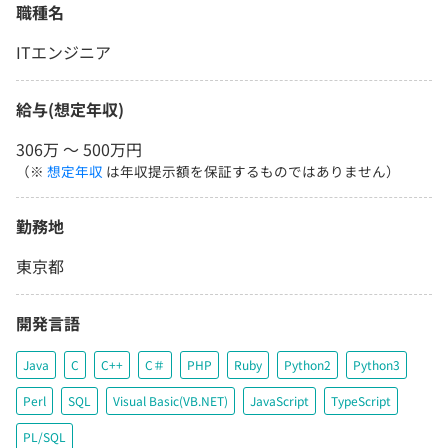
職種名
ITエンジニア
給与(想定年収)
306万 〜 500万円
（※
想定年収
は年収提示額を保証するものではありません）
勤務地
東京都
開発言語
Java
C
C++
C＃
PHP
Ruby
Python2
Python3
Perl
SQL
Visual Basic(VB.NET)
JavaScript
TypeScript
PL/SQL