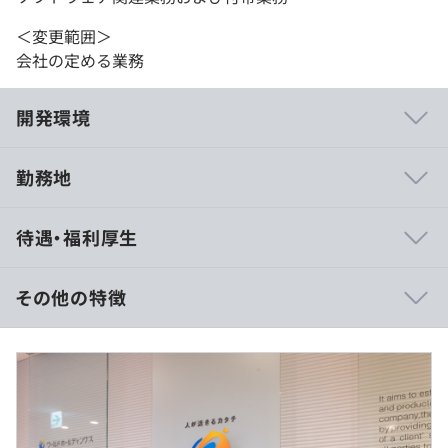
＜変更範囲＞
会社の定める業務
開発環境
勤務地
◆芸能事務所のファンクラブ管理システムの開発・保守
待遇・福利厚生
◆人工衛星やAIなど最先端のシステム・アプリ開発
◆業務効率化アプリケーションの開発
◆自動運転システム開発
その他の特徴
◆小中学校のインフラシステムの開発
◆医療向けパッケージソフトの開発
◆大手企業のネットワーク運用・保守
（※
想定年収
は年収提示額を保証するものではありません）
◆社内ネットワークの設計・構築など