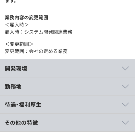
ます。
業務内容の変更範囲
＜雇入時＞
雇入時：システム開発関連業務
＜変更範囲＞
変更範囲：会社の定める業務
開発環境
勤務地
◆AI／クラウド／VRなど、5年後に中心となる技術にどん
待遇・福利厚生
どん挑戦しています！
まだ日本では前例の少ない技術の事例を、次々と生み出す
経験を積める環境です。
その他の特徴
まだ事例の少ない領域で実績をつくることで、業界の第一
人者になる可能性もあります。