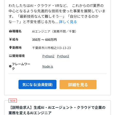
・開発環境：Visual Studio Code／AWS Cloud9
わたしたちはAI・クラウド・VRなど、 これからのIT業界の
・社内チャットツール：Microsoft Teams
中心となるような先進的な技術を使った事業を展開していま
す。 「最新技術なんて難しそう…」「自分にできるのか
な…？」と不安を感じる方も...
詳しく見る
職種名
AIエンジニア（実務不問／千葉）
当社のメンバーの8割が20代で構成されている若い組織で
す。
給与
350万 〜 600万円
入社して1〜2年目からも活躍しています。
勤務地
千葉県市川市相之川3-13-23
開発環境
Python2
Python3
フレームワー
Node.js
ク
詳細を見る
気になる(会員登録)
【説明会求人】生成AI・AIエージェント・クラウドで企業の
業務を変えるAIエンジニア