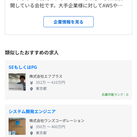
たせる職場環境です。
開している会社です。大手企業様に対してAWSや
Microsoft AzureなどのクラウドとAI活用を支援して
受動喫煙防止措置に関する事項
おり、多数のプロジェクトを手がけています。【新た
企業情報を見る
交通費一部支給（20000円まで）
従業員に対する受動喫煙対策：あり
な価値を生み出す開拓者であり続ける】というミッ
対策内容：敷地内禁煙
◆『ナレコムAI』：予測モデルの自動構築をGUIからおこ
ションのもと、既得利益に挑戦し、わたしたちと一
なうことで機械学習の民主化を目指すプロダクトです
緒にイノベーションを起こしていくエンジニアを募
https://narekomu-ai.com/
集中です！ ◆専門分野の実務経験がなくても挑戦で
類似したおすすめの求人
昇給年1回（10月）
きる 当社では実務経験がない方も積極的に採用して
東京メトロ東西線「南行徳駅」
います。PythonやAWS／Azureなどの知識を学んで
SEもしくはPG
成長していきたいという、挑戦する気持ちを大切に
◆1週間に1回、メンターと1on1形式のミーティングをお
株式会社エフプラス
しているからです。技術力のベースもコミュニケーシ
社会保険完備（健康保険・厚生年金加入・雇用保険・労災
こないます！
352万 〜 410万円
ョンだと考えているので、人と関わりながら主体的
東京都
保険）
現在の状況と理想のキャリアに対する進捗状況を確認しま
に学べる方であれば自然とスキルアップを実現でき
応募可能ランク：D
す。
ます。またエンジニア全員で、未経験から「新しい分
目標に向けての行動を、短いサイクルで振り返るのが目的
野の専門家になること」をで目指しているため、切
システム開発エンジニア
です。
磋琢磨しながらモチベーション高く、実務にあたる
なりたい自分になるために、何が必要かを整理する機会を
無期雇用
株式会社ワンズコーポレーション
ことが可能です。未経験から最先端のエンジニアを目
つくることで、メンバーの成長を促進します。
350万 〜 400万円
指せる環境で、自分の可能性を広げていきません
東京都