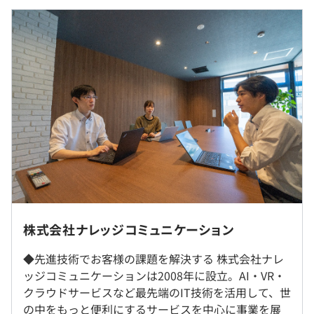
（※
想定年収
は年収提示額を保証するものではありません）
◆AIを活用した企画立案など、横断的な業務をお任せしま
す！
大手企業との直接取引が豊富なので、単調作業にならず、
9：00～18：00（1時間休憩）
自身のスキルを磨き続けることが可能です。
休憩時間：12:00〜13:00（60分）
成長企業で働きながら、チームメンバーとともに自分の成
平均残業時間：平均10-20時間／月
長を実感していただけます。
最新の技術力が身につけてキャリアアップを目指したい方
に最適な環境です。
・週休2日制（土・日）
◆入社3年でリードエンジニアへ成長したロールモデルも
・祝日
います！
・有給休暇（入社半年後に10日間）
入社時には、VBAやEXCELくらいのレベルだったメンバー
就業場所の変更範囲
株式会社ナレッジコミュニケーション
・夏季（希望日2日）
も、機械学習の分野で成長しました。
＜雇入時＞
・年末年始休暇 （12／29～1／3）
現在は、AI系の各案件をリードエンジニアとして、「画像
◆先進技術でお客様の課題を解決する 株式会社ナレ
雇入時：千葉本社、および自宅
・慶弔休暇
認識技術の活用」についてテレビ局の取材も受けていま
ッジコミュニケーションは2008年に設立。AI・VR・
＜変更範囲＞
・産前産後休暇
す。
クラウドサービスなど最先端のIT技術を活用して、世
変更範囲：会社の定める場所（テレワークを行う場所を含
・育児休暇
興味のある分野で突き抜けていきたい！という向上心を満
の中をもっと便利にするサービスを中心に事業を展
む）