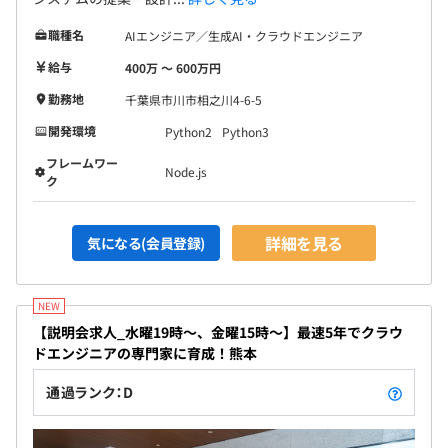
職種名
AIエンジニア／生成AI・クラウドエンジニア
給与
400万 〜 600万円
勤務地
千葉県市川市相之川4-6-5
開発環境
Python2
Python3
フレームワー
Node.js
ク
詳細を見る
気になる(会員登録)
【説明会求人_水曜19時～、金曜15時～】最速5年でクラウ
ドエンジニアの専門家に育成！熊本
通過ランク：D