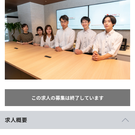
イベント・セミナー
paiza times
再チャレンジ結果一覧
リファレンス
インタビュー
note
就活成功ガイド
プラン
個人向けプラン
法人向けプラン
学校向けプラン
契約内容・クーポン
この求人の募集は終了しています
求人概要