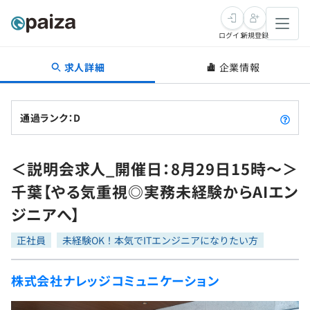
ログイン
新規登録
求人詳細
企業情報
転職・キャリア
未経験転職
求人検索
通過ランク：D
新卒就活
求人検索
インタビュー
＜説明会求人_開催日：8月29日15時～＞
学習
求人検索
インタビュー
転職成功ガイド
千葉【やる気重視◎実務未経験からAIエン
本選考
スキルチェック
講座一覧
ジニアへ】
転職成功ガイド
転職エージェント
ゲーム・マンガ
インターン
プログラミング言語
正社員
問題集
未経験OK！本気でITエンジニアになりたい方
メディア
SQL
4択課題
株式会社ナレッジコミュニケーション
新卒エージェント
paizaとは？
Tech Team Journal
評価結果一覧
ナレッジ