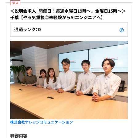
Jupyter Notebook
＜説明会求人_開催日：毎週水曜日19時～、金曜日15時〜＞
千葉【やる気重視◎未経験からAIエンジニアへ】
通過ランク：D
◆マインドセット・コアバリューを大切にしています！
メンバーのチャレンジしたい！という気持ちを応援する社
風です。
お客様にとって最高のサービスを届けるために、誰が担当
するプロジェクトであってもチーム全体でバックアップ
し、チームとして個人として成長できる環境を整えていま
す。
【開発環境】
・クラウド：Amazon Web Services／Microsoft Azure
・言語：Python , Node.js
・分析環境：Jupyter Notebook／Azure Notebook／
株式会社ナレッジコミュニケーション
Amazon Sagemaker
・大規模データ加工時：Databricks（PySpark）
職務内容