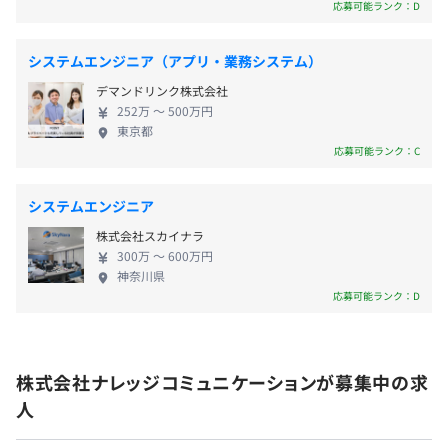
か？
応募可能ランク：D
◆週1回、社員向けの勉強会を開催しています！
充実した教育環境のもと、スキルアップすることが可能で
試用期間2ヶ月 待遇に変更なし
す。
システムエンジニア（アプリ・業務システム）
デマンドリンク株式会社
◆開発チーム全員が得意分野で能力を発揮する体制を整え
252万 〜 500万円
東京都
ています！
応募可能ランク：C
メンバーに知識を共有する働き方ができるよう心がけてい
ます。
個人の能力を最大限生かしながら、チームとしてのアウト
システムエンジニア
プットを最大化します。
株式会社スカイナラ
自身の業務範囲を超えて、他のエンジニアの学びも吸収で
300万 〜 600万円
きる環境です。
神奈川県
応募可能ランク：D
相談の上、ご希望のマシンを支給いたします。
株式会社ナレッジコミュニケーションが募集中の求
人