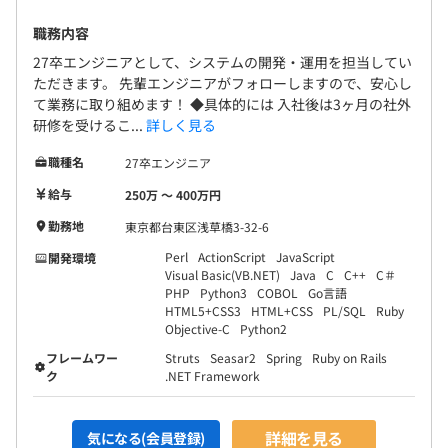
職務内容
27卒エンジニアとして、システムの開発・運用を担当してい
ただきます。 先輩エンジニアがフォローしますので、安心し
て業務に取り組めます！ ◆具体的には 入社後は3ヶ月の社外
研修を受けるこ...
詳しく見る
職種名
27卒エンジニア
給与
250万 〜 400万円
勤務地
東京都台東区浅草橋3-32-6
Perl
ActionScript
JavaScript
開発環境
Visual Basic(VB.NET)
Java
C
C++
C＃
PHP
Python3
COBOL
Go言語
HTML5+CSS3
HTML+CSS
PL/SQL
Ruby
Objective-C
Python2
フレームワー
Struts
Seasar2
Spring
Ruby on Rails
ク
.NET Framework
詳細を見る
気になる(会員登録)