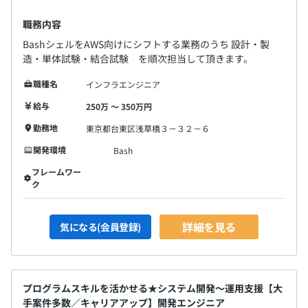
職務内容
BashシェルをAWS向けにシフトする業務のうち 設計・製
造・単体試験・結合試験 を順次担当して頂きます。
職種名
インフラエンジニア
給与
250万 〜 350万円
勤務地
東京都台東区浅草橋３－３２－６
開発環境
Bash
フレームワー
ク
詳細を見る
気になる(会員登録)
プログラムスキルを活かせる★システム開発〜運用支援【大
手案件多数／キャリアアップ】開発エンジニア