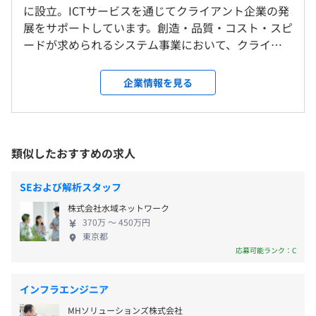
・慶弔休暇
・ 証券信用取引システム
※特定労働派遣ではありません。
に設立。ICTサービスを通じてクライアント企業の発
・特別休暇
・ 証券先物OPシステム
展をサポートしています。創造・品質・コスト・スピ
・夏期休暇
・ 金融業務システム機器更改・受託開発
ードが求められるシステム事業において、クライア
・ 電話料金計算システム
ントの挑戦に貢献できるエンジニア集団を目指し、
・ 受入試験
・都営浅草線「蔵前駅」（A3出口）から徒歩5分
現在は常駐開発をメインに金融系・公共・官公庁な
企業情報を見る
・ 通信ワンビリング
・JR総武線、都営浅草線「浅草橋駅」（A4出口）から徒
どの大型案件を担っています。このような大型案件に
・交通費支給
・ 通販Webシステム
歩6分
携われるチャンスがあるのも、弊社の魅力のひとつ
・福利厚生施設利用制度
・TX、都営大江戸線「新御徒町駅」（A4出口）から徒歩9
です。 弊社では、個々が変化に対して柔軟に対応
・退職金制度
分
し、広い視野を持って主体的に行動する一方で、チ
類似したおすすめの求人
・家族手当
ームワークを大切にしより大きな目標を達成するた
・役職手当
◆資格取得支援あり
めに奮闘しています。 また、設立当初から掲げる
SEおよび解析スタッフ
・社内勉強会の開催
「人を大切に」を原点に、資格取得支援制度、キャ
業務の他に、資格取得に向けての社内勉強会を行っ
株式会社水域ネットワーク
リアアップ制度などを設け「やる気次第で、どんど
ています。
370万 〜 450万円
ん成長できる」そんな環境作りに注力しています。
東京都
賞与 年2回支給（夏冬）
◆書籍、社外勉強会・セミナー参加費用の補助制度
プライベートと仕事の両立がしやすい環境で、あな
応募可能ランク：C
たも是非チャレンジしてみませんか？
インフラエンジニア
給与改定 年1回
相談の上、ご希望のマシンを貸与いたします。
MHソリューションズ株式会社