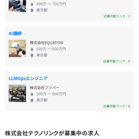
【CPU：corei5、メモリ：8G、HDD：500G程度の
400万 〜 700万円
東京都
Windowsノート 】
応募可能ランク：F
各種社会保険完備
※関東ITソフトウェア健康保険組合加入
AI講師
プロジェクトごとに選択
株式会社EQUATION
500万 〜 600万円
東京都
応募可能ランク：D
試用期間 3 ヶ月
LLMOpsエンジニア
株式会社フツパー
500万 〜 800万円
東京都
応募可能ランク：B
株式会社テクノリンクが募集中の求人