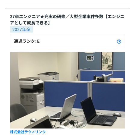
配属先により異なります
27卒エンジニア★充実の研修／大型企業案件多数【エンジニ
アとして成長できる】
従業員数：28名
2027年卒
※内エンジニア25名で構成されています。
通過ランク：E
配属先により異なります
平均6名～20名で開発を行っております。
1プロジェクトの単位期間はおよそ6ヶ月くらいです。
株式会社テクノリンク