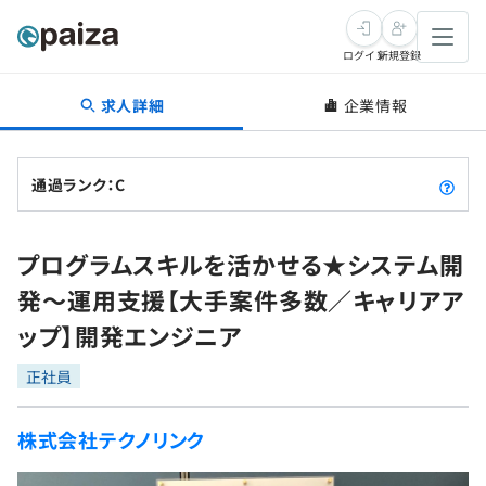
ログイン
新規登録
求人詳細
企業情報
転職・キャリア
未経験転職
求人検索
通過ランク：C
新卒就活
求人検索
インタビュー
プログラムスキルを活かせる★システム開
学習
求人検索
インタビュー
転職成功ガイド
発〜運用支援【大手案件多数／キャリアア
本選考
スキルチェック
講座一覧
ップ】開発エンジニア
転職成功ガイド
転職エージェント
ゲーム・マンガ
インターン
プログラミング言語
正社員
問題集
メディア
SQL
4択課題
株式会社テクノリンク
新卒エージェント
paizaとは？
Tech Team Journal
評価結果一覧
ナレッジ