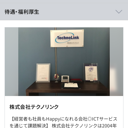
・ チームワークを大切にしています。
待遇・福利厚生
・ やる気次第でどんどん成長できる環境です。
◆業務実績
（※
想定年収
は年収提示額を保証するものではありません）
・ コンビニエンスストア返品率削減システム
・ 銀行給与振込業務システム
・ 電力会社ケーブル管理システム
・ 証券会社短期売却システム
9:00～17:30（顧客先によって勤務時間の変動あり）
・ 公共システムセンター運用支援
・ 生保システム（団体保険、個人保険）
・ 生保保険金システム
・ 生保Webシステム
＜年間休日120日以上＞
・ 生保・損保サーバー構築・運用支援
株式会社テクノリンク
・完全週休2日制
・ 生保アウトソーシング運用支援
・年末年始休暇
・ 銀行ネットワーク管理・障害対応
【経営者も社員もHappyになれる会社◎ICTサービス
・有給休暇
・ 銀行運用設計・テスト・導入
※勤務地は、参画プロジェクトにより異なります。
を通じて課題解決】 株式会社テクノリンクは2004年