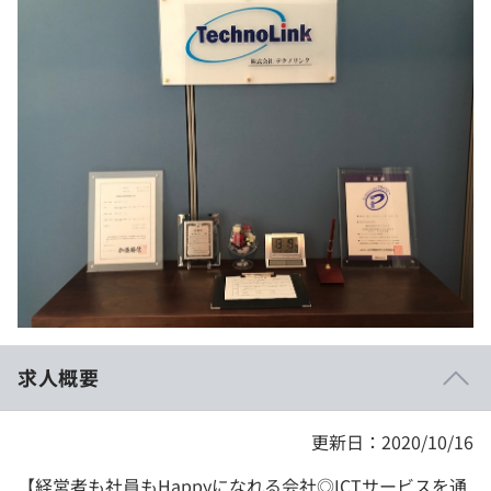
イベント・セミナー
paiza times
再チャレンジ結果一覧
リファレンス
インタビュー
note
就活成功ガイド
プラン
個人向けプラン
法人向けプラン
学校向けプラン
契約内容・クーポン
求人概要
更新日：2020/10/16
【経営者も社員もHappyになれる会社◎ICTサービスを通