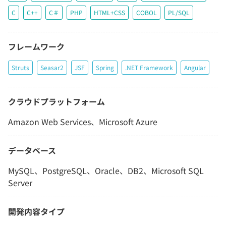
C
C++
C＃
PHP
HTML+CSS
COBOL
PL/SQL
フレームワーク
Struts
Seasar2
JSF
Spring
.NET Framework
Angular
クラウドプラットフォーム
Amazon Web Services、Microsoft Azure
データベース
MySQL、PostgreSQL、Oracle、DB2、Microsoft SQL
Server
開発内容タイプ