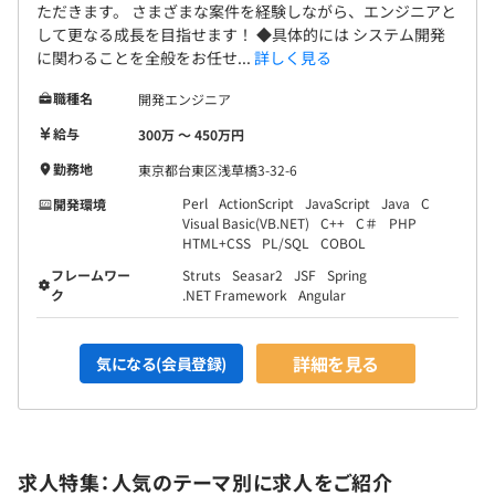
ただきます。 さまざまな案件を経験しながら、エンジニアと
して更なる成長を目指せます！ ◆具体的には システム開発
に関わることを全般をお任せ...
詳しく見る
職種名
開発エンジニア
給与
300万 〜 450万円
勤務地
東京都台東区浅草橋3-32-6
Perl
ActionScript
JavaScript
Java
C
開発環境
Visual Basic(VB.NET)
C++
C＃
PHP
HTML+CSS
PL/SQL
COBOL
フレームワー
Struts
Seasar2
JSF
Spring
ク
.NET Framework
Angular
詳細を見る
気になる(会員登録)
求人特集：人気のテーマ別に求人をご紹介