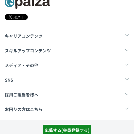
キャリアコンテンツ
転職・キャリア
未経験転職
新卒就活
スキルアップコンテンツ
学習
スキルチェック
マンガ・ゲーム
メディア・その他
Tech Team Journal
paiza times
note
SNS
X
Facebook
採用ご担当者様へ
採用・教育をお考えの企業様へ
中途求人掲載はこちら
お困りの方はこちら
paizaとは？
お問い合わせ・FAQ
応募する(会員登録する)
運営会社
利用規約
プライバシーポリシー
Cookieポリシー