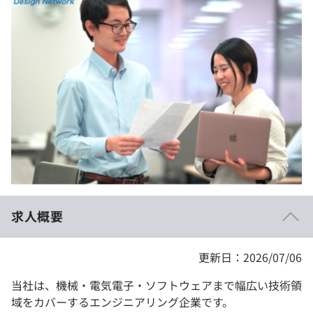
イベント・セミナー
paiza times
再チャレンジ結果一覧
リファレンス
インタビュー
note
就活成功ガイド
プラン
個人向けプラン
法人向けプラン
学校向けプラン
求人概要
契約内容・クーポン
更新日：2026/07/06
当社は、機械・電気電子・ソフトウェアまで幅広い技術領
域をカバーするエンジニアリング企業です。