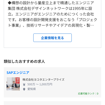
※これまでのご経験やスキル、配属時の案件状況を踏ま
◆構想の設計から量産立上まで精通したエンジニア
装置のUI部分に関する設計、実装、テストを担当します。
え、無理のない配属となるよう調整しています。
集団 株式会社デザインネットワークは1995年に設
操作性や表示仕様も意識しながら開発を進めます。
立。エンジニアがエンジニアのためにつくった会社
（※
想定年収
は年収提示額を保証するものではありません）
【配属について】
です。お客様の設計開発支援をおこなう「プロジェク
案件の配属は、ご本人の希望勤務地や通勤可能範囲を十分
ト事業」、技術リサーチやアイデアの具現化・製品
に考慮したうえで、保有スキルやご経験、今後のキャリア
化を支援する「R&D支援事業」、技術課題の解決を
入社後はeラーニングや通信教育制度も活用でき、客先で
志向に合う案件をもとに決定します。
通して開発工程の設計や改善、コスト削減などを提
企業情報を見る
9:00～17:50（実働8時間／休憩50分）
必要となる資格取得を通じて成長している社員もいます。
一人ひとりの希望と案件状況の両面を踏まえながら、納得
案する「コンサルティング事業」を展開しています。
またはフレックスタイム制（標準労働時間8時間）
感のある配属となるよう調整しています。
業績は順調に伸びており、安定した経営基盤を築い
※コアタイムは配属先により異なります。
ています。 ◆多様な知識や知恵、技術を提供できる
休憩時間：50分 ※案件次第で取得時間は変動します
エンジニアへ成長 さまざまな仕事を通して多様な技
就業場所の変更範囲
平均残業時間：平均20時間未満／月
類似したおすすめの求人
相談の上、ご希望のマシンを支給いたします。
術力を身につけられる環境です。多種多様な業種や業
＜雇入時＞
務に携われるので、業種・業界の垣根を超えた知識
名古屋事業所に配属
SAPエンジニア
や知恵、技術を提供できるエンジニアへ成長できま
＜変更範囲＞
株式会社ヨコタエンタープライズ
す。エンジニアとしての想いを実現することをサポー
会社の定める事業所
＜休日・休暇＞
500万 〜 1,000万円
プロジェクトごとに選択
トしていますので、将来を一緒に考えながら配属先
※愛知、岐阜、三重県内の顧客先にて就業。
愛知県
を決定します。評価制度を充実していたり、タレント
応募可能ランク：D
【年間休日123日】
マネジメントシステムを導入しているため、努力が
・完全週休2日制（土曜・日曜）
受動喫煙防止措置に関する事項
しっかりと報われる環境です。 ◆スキルアップ支援