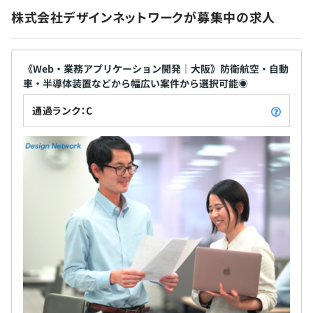
・家族手当（子ども手当あり）
に依存するのではなく、本人の成果やスキルアップ、自己
株式会社デザインネットワークが募集中の求人
・深夜勤務手当
啓発への取り組みも評価対象となります。
・単身赴任手当
《Web・業務アプリケーション開発｜大阪》防衛航空・自動
＜福利厚生・各種制度＞
車・半導体装置などから幅広い案件から選択可能◉
・寮・社宅あり ※新入社員研修期間中のみ
エンジニアは499名で構成されています。
・社会保険完備（健康保険、厚生年金保険、雇用保険、労
通過ランク：C
各拠点のお客様先または拠点内にて、業務に励んでいま
災保険）
す。
▼安心して長く働ける環境作りに力を入れています。
＜その他福利厚生＞
・健診費用全額支給
（健康診断、生活習慣病検診、人間ドック、配偶者主婦検
診）
・健康指導（産業医・保健師）
また、エンジニア出身の社内マネージャーによるキャリア
・電話健康相談
支援や、eラーニング・通信教育制度もあり、長期的に技
・通信教育補助
術者として成長し続けられる環境を整えています。
・資格取得支援