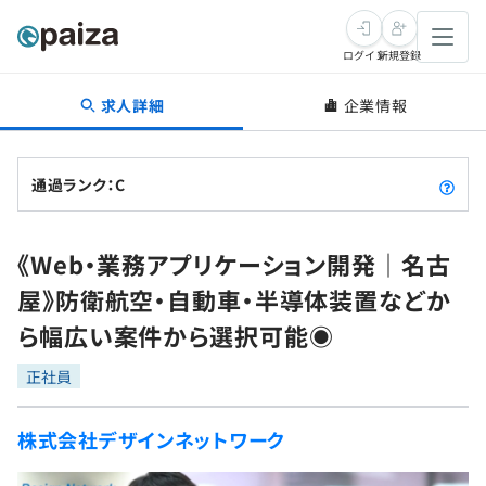
ログイン
新規登録
求人詳細
企業情報
転職・キャリア
未経験転職
求人検索
通過ランク：C
新卒就活
求人検索
インタビュー
《Web・業務アプリケーション開発｜名古
学習
求人検索
インタビュー
転職成功ガイド
屋》防衛航空・自動車・半導体装置などか
本選考
スキルチェック
講座一覧
ら幅広い案件から選択可能◉
転職成功ガイド
転職エージェント
ゲーム・マンガ
インターン
プログラミング言語
正社員
問題集
メディア
SQL
4択課題
株式会社デザインネットワーク
新卒エージェント
paizaとは？
Tech Team Journal
評価結果一覧
ナレッジ