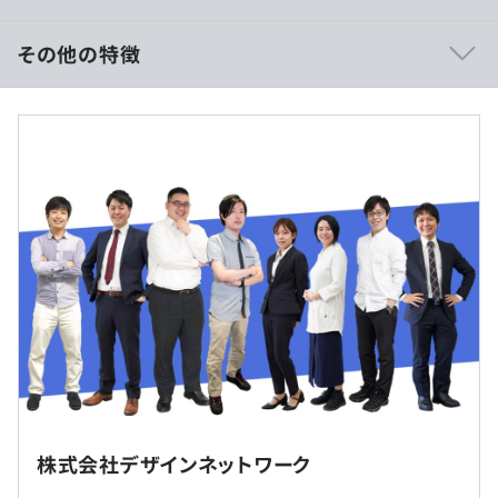
希望する製品分野の案件が変化した場合でも、組込、シス
テム、アプリ、機械設計など幅広い製品領域の中から、こ
その他の特徴
れまでの経験を活かせる分野へ挑戦できる点も特徴です。
＜予定年収＞
413万円～700万円
＜賃金形態＞日給月給制
【実際の案件例】
L 基本給：238,000円～406,500円
■教育機関向け事務管理システム
L 月給：241,000円～409,500円
教職員・事務職員向けシステムの要件定義書、外部設計
L 月額例：278,300円～472,900円（月給＋想定残業20時
書、詳細設計書の作成を担当します。
間分）
現場業務を理解したうえで、業務効率化につながる設計に
※経験やスキルを考慮の上、当社規定により決定します。
落とし込んでいく案件です。
【年収例】※想定残業時間を20hにて試算しています
■航空機整備支援ソフトウェア
25歳／406万円／月給26万5700円 + 賞与87万円
紙で管理していた整備記録のデータベース化や、整備支援
30歳／482万円／月給32万1400円 + 賞与96万円
アプリの設計・開発・維持を担当します。
※名古屋エリアのプロジェクト先によって異なります。
40歳／573万円／月給38万5400円 + 賞与111万円
業務フローを踏まえたシステム設計や改善に関われます。
※勤務地は、ご希望勤務地・通勤可能範囲を考慮のうえ決
株式会社デザインネットワーク
定します。
■半導体製造装置のUIアプリ開発