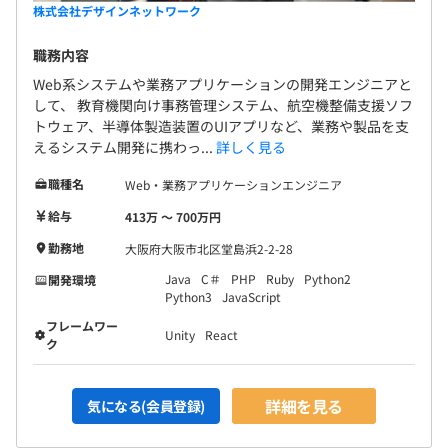
株式会社デザインネットワーク
・契約保養所
・財形貯蓄制度
職務内容
・確定拠出年金
平均3～20名で開発をおこなっております。
Web系システムや業務アプリケーションの開発エンジニアと
・各種表彰制度
して、 教育機関向け事務管理システム、航空機整備支援ソフ
1プロジェクトの単位期間は、およそ3年です。
・社員提案制度
トウェア、半導体製造装置のUIアプリなど、業務や製品を支
・独身寮完備 ※研修期間のみ
えるシステム開発に携わっ...
詳しく見る
・住宅設定費用、引越し費用支給 ※転勤時のみ
職種名
Web・業務アプリケーションエンジニア
・生命保険（団体割引）
・出産、入学、結婚祝い金
給与
413万 〜 700万円
・弔慰金
勤務地
大阪府大阪市北区堂島浜2-2-28
・入院見舞金
Java
C＃
PHP
Ruby
Python2
開発環境
・災害見舞金
Python3
JavaScript
・全社・拠点行事
フレームワー
Unity
React
ク
詳細を見る
気になる(会員登録)
年2回（6月、12月）