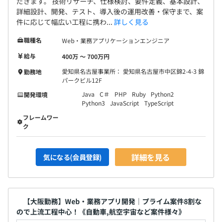
だきます。 技術リサーチ、仕様検討、要件定義、基本設計、
詳細設計、開発、テスト、導入後の運用改善・保守まで、案
件に応じて幅広い工程に携わ...
詳しく見る
職種名
Web・業務アプリケーションエンジニア
給与
400万 〜 700万円
愛知県名古屋事業所： 愛知県名古屋市中区錦2-4-3 錦
勤務地
パークビル12F
Java
C＃
PHP
Ruby
Python2
開発環境
Python3
JavaScript
TypeScript
フレームワー
ク
詳細を見る
気になる(会員登録)
【大阪勤務】Web・業務アプリ開発｜プライム案件8割な
ので上流工程中心！《自動車,航空宇宙など案件様々》