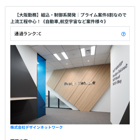
【大阪勤務】組込・制御系開発｜プライム案件8割なので
年1回（4月）
上流工程中心！《自動車,航空宇宙など案件様々》
通過ランク：C
社会保険完備（健康保険・厚生年金加入・雇用保険・労災
保険）、介護保険
無期雇用
3カ月（条件などの変更はありません）
株式会社デザインネットワーク