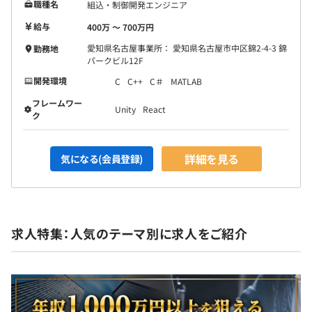
職種名
組込・制御開発エンジニア
給与
400万 〜 700万円
愛知県名古屋事業所： 愛知県名古屋市中区錦2-4-3 錦
勤務地
パークビル12F
開発環境
C
C++
C＃
MATLAB
フレームワー
Unity
React
ク
詳細を見る
気になる(会員登録)
求人特集：人気のテーマ別に求人をご紹介