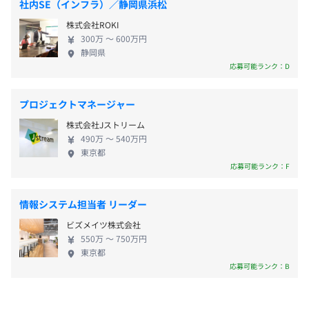
・祝日
【受動喫煙の対策】
社内SE（インフラ）／静岡県浜松
充実◎技術習得に集中できる環境・文化 技術習得に
・夏季休暇
屋内原則禁煙としています。
株式会社ROKI
は多くの先輩エンジニアが手助けしますのでご安心
・年末年始休暇
※勤務先により異なる場合あり
300万 〜 600万円
ください。資格取得補助やeラーニング、エンジニア
・慶弔休暇
静岡県
主催の独自のものづくり勉強会など、スキルアップ
応募可能ランク：D
・有給休暇
する機会も豊富です。新たな技術領域や業務でも積極
└ 入社時5日付与、入社7か月目に5日付与（最高20
的に挑戦することを歓迎しており、そのためのバッ
日）
プロジェクトマネージャー
クアップ支援は惜しみません！幅広く活躍していた
・産前産後休暇
▼最寄り拠点
株式会社Jストリーム
だけます。 ◆ワークライフバランス充実◎家庭を大
・育児休暇
◼︎名古屋事業所：愛知県名古屋市中区錦2-4-3 錦パークビ
490万 〜 540万円
開発方法はお客様先によって異なります。
事にしながら安定就業 月平均残業時間は20H以内
・介護休暇
ル12F
東京都
新卒は原則単独派遣をおこなっておらず、弊社の先輩社員
で、プライベートの時間もしっかり取ることができ
応募可能ランク：F
・半日休暇取得制度
・丸の内駅（桜通線・鶴舞線）：徒歩1分～2分
の下で働くことができるため、相談をしたり、アドバイス
ます。お客様先によっては、リモート勤務も可能で
など
・久屋大通駅（名城線・桜通線）：徒歩7分
をもらえる環境が整っています。
す。社内イベントや同好会などで交流しながら、楽し
・伏見駅（東山線・鶴舞線）：徒歩9分
情報システム担当者 リーダー
く働ける職場です。
【開発環境】
ビズメイツ株式会社
550万 〜 750万円
言語：C、C++、Javaなど
＜諸手当＞
東京都
応募可能ランク：B
・残業手当
・時間外手当（労働時間分支給）
・通勤手当（交通費全額支給）
評価制度は絶対評価を採用しており、年次や契約単価のみ