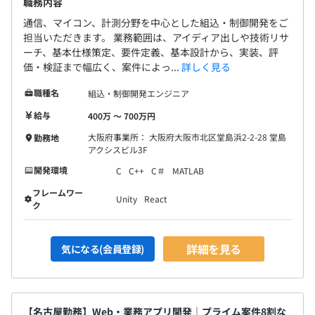
職務内容
通信、マイコン、計測分野を中心とした組込・制御開発をご
担当いただきます。 業務範囲は、アイディア出しや技術リサ
ーチ、基本仕様策定、要件定義、基本設計から、実装、評
価・検証まで幅広く、案件によっ...
詳しく見る
職種名
組込・制御開発エンジニア
給与
400万 〜 700万円
大阪府事業所： 大阪府大阪市北区堂島浜2-2-28 堂島
勤務地
アクシスビル3F
開発環境
C
C++
C＃
MATLAB
フレームワー
Unity
React
ク
詳細を見る
気になる(会員登録)
【名古屋勤務】Web・業務アプリ開発｜プライム案件8割な