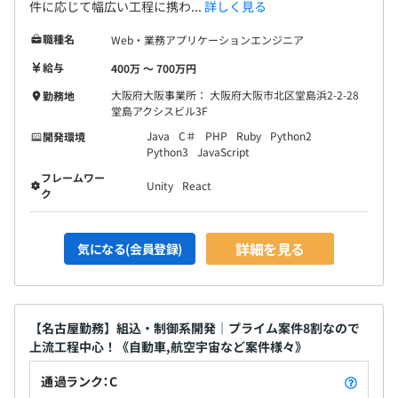
件に応じて幅広い工程に携わ...
詳しく見る
職種名
Web・業務アプリケーションエンジニア
給与
400万 〜 700万円
大阪府大阪事業所： 大阪府大阪市北区堂島浜2-2-28
勤務地
堂島アクシスビル3F
Java
C＃
PHP
Ruby
Python2
開発環境
Python3
JavaScript
フレームワー
Unity
React
ク
詳細を見る
気になる(会員登録)
【名古屋勤務】組込・制御系開発｜プライム案件8割なので
上流工程中心！《自動車,航空宇宙など案件様々》
通過ランク：C