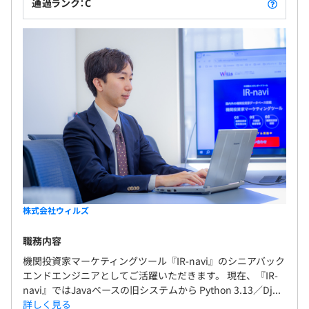
通過ランク：C
人事考課による：年1回（2月）
∟入社1年間は上下なし、最初の査定は入社1年経過後の2
月 or 8月のいずれか近い方で実施されます。
【技術スタック例】
■言語（メイン）：Java
社会保険完備（健康保険・厚生年金加入・雇用保険・労災
■言語（レガシー）：Java 7（旧モジュール、段階的移行
保険）
中）
◎関東ITソフトウェア健康保険組合加入（各種補助、保養
■フレームワーク：Spring Boot／Spring Framework
所利用が可能）
■DB：MySQL／PostgreSQL
■インフラ：AWS／Azure
株式会社ウィルズ
■コンテナ：Docker／Docker Compose
■OS：Linux、Windows
職務内容
無期雇用
■その他：Git、CI/CD 等
機関投資家マーケティングツール『IR-navi』のシニアバック
エンドエンジニアとしてご活躍いただきます。 現在、『IR-
navi』ではJavaベースの旧システムから Python 3.13／Dj...
詳しく見る