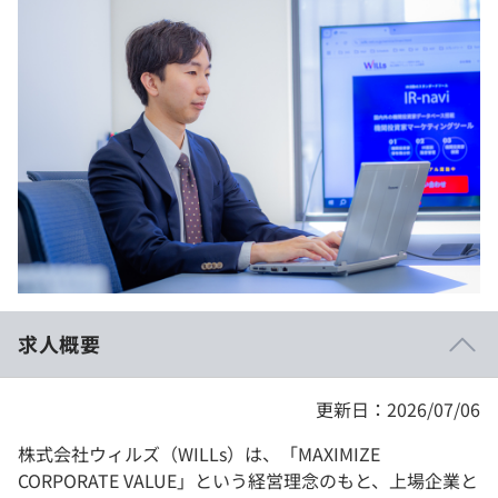
イベント・セミナー
paiza times
再チャレンジ結果一覧
リファレンス
インタビュー
note
就活成功ガイド
プラン
個人向けプラン
法人向けプラン
学校向けプラン
求人概要
契約内容・クーポン
更新日：2026/07/06
株式会社ウィルズ（WILLs）は、「MAXIMIZE
CORPORATE VALUE」という経営理念のもと、上場企業と