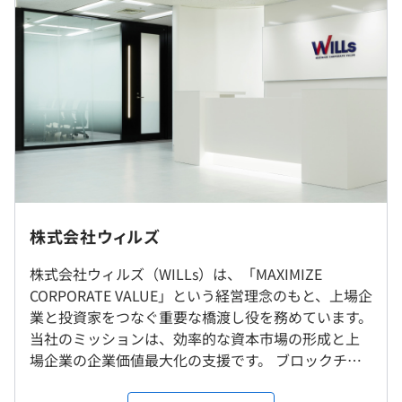
理監督者としての採用となる場合があり、その場合は適用
外）
・業績により別途決算賞与を支給することがあります。
【主力プロダクト】
◆『プレミアム優待倶楽部』
https://biz.premium-
■賃金形態：日給月給制（年収額を12分割で支給）
yutaiclub.jp/
＜年収803万の場合＞
株主の「デジタル化」と「ポイント機能」を併用した新し
■月給：66.8万円
いサービスです。現在は100社弱の国内上場企業にご導入
＜内訳＞※管理監督者以外の場合の一例
いただき、約70万人以上の株主会員が登録しています。企
∟基本給：約48.6万円
業と株主のオンライン上でのコミュニケーションを活性化
∟固定残業代：約18.2万円（超過分は別途支給）
させるオンリーワンのプロダクトです。
◎リモートワーク可
慣れるまでは出社して並走し、頃合いを見て徐々にハイブ
株式会社ウィルズ
＜年収1200万の場合＞
◆『IR-navi』
https://biz.ir-navi.com/
リットワークに移行していくイメージです。
■月給：100万円
企業を取り巻くすべてのステークホルダーとの良好なコミ
株式会社ウィルズ（WILLs）は、「MAXIMIZE
＜内訳＞※管理監督者の場合の一例
ュニケーションを構築するためのASPシステムです。3つ
CORPORATE VALUE」という経営理念のもと、上場企
就業場所の変更範囲
∟基本給：100万円
の投資主体をインターネット上で結ぶ国内唯一の投資マー
業と投資家をつなぐ重要な橋渡し役を務めています。
＜雇入時＞
∟固定残業代：管理監督者のためなし
ケティングツールであり、累計600社以上が導入している
当社のミッションは、効率的な資本市場の形成と上
本社、および自宅
市場占有率No.1のサービスです。
場企業の企業価値最大化の支援です。 ブロックチェ
＜変更範囲＞
ーン技術を活用した株主優待共通コインや電子議決
会社の定める場所（テレワークを行う場所を含む）