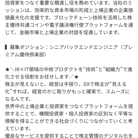
投資家をつなぐ重要な橋渡し役を務めています。当社のミ
ッションは、効率的な資本市場の形成と上場企業の企業価
値最大化の支援です。ブロックチェーン技術を活用した株
主優待共通コインや電子議決権行使プラットフォームを通
じて、金融市場と上場企業の対話を促進しています。
▍募集ポジション：シニアバックエンドエンジニア（プレ
ミアム優待倶楽部）
★＼IR×IT領域の中核プロダクトを“技術”と”組織力”で進
化させる役割をお任せします／★
株主が見えないと、経営は手探り。DXで株主が“見える
化”すれば、経営のかじ取りがもっと確実で、スムーズに
なるんです。
世界中の上場企業と投資家をつなぐプラットフォームを提
供することで、機関投資家・個人投資家の区別なく平等な
情報を得ることができる社会づくりにつながっていくと考
えています。
優良なサービスを提供することで株主管理のデジタル化を