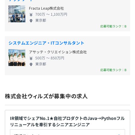
■有給休暇（試用期間満了時に10日間付与）
Fracta Leap株式会社
∟午前／午後半休取得が可能
開発環境上、Windowsのマシン（ノートPC）を貸与して
700万 〜 1,100万円
∟有休消化率76%以上 ※2025年度実績
東京都
いますが、ご希望があればご相談ください。
応募可能ランク：B
■夏季休暇
※入社前に開発マシンの希望スペックをお聞きして、ご希
∟4日間付与（7月～10月）
望をすり合わせたPCをご準備しています。
■リフレッシュ休暇（付与日から1年間）
システムエンジニア・ITコンサルタント
∟入社3年で3日間付与
アサッテ・クリエイション株式会社
∟入社5年で5日間付与（以降5年ごとに5日間付与）
500万 〜 850万円
■慶弔休暇
東京都
プロジェクトごとに選択
∟結婚時5日間、忌引休暇、配偶者の出産休暇など
応募可能ランク：B
■産前産後・育児休業
∟復帰率100%
■育児・介護休暇 時短勤務可
株式会社ウィルズが募集中の求人
IR領域でシェアNo.1★自社プロダクトのJava→Pythonフル
通勤手当：月額上限金額5万円
Docker
リニューアルを牽引するシニアエンジニア