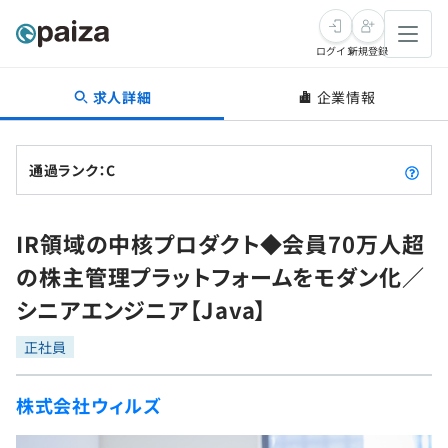
ログイン
新規登録
求人詳細
企業情報
転職・キャリア
未経験転職
求人検索
通過ランク：C
新卒就活
求人検索
インタビュー
IR領域の中核プロダクト◆会員70万人超
学習
求人検索
インタビュー
転職成功ガイド
の株主管理プラットフォームをモダン化／
本選考
スキルチェック
講座一覧
シニアエンジニア【Java】
転職成功ガイド
転職エージェント
ゲーム・マンガ
インターン
プログラミング言語
正社員
問題集
メディア
SQL
4択課題
株式会社ウィルズ
新卒エージェント
paizaとは？
Tech Team Journal
評価結果一覧
ナレッジ