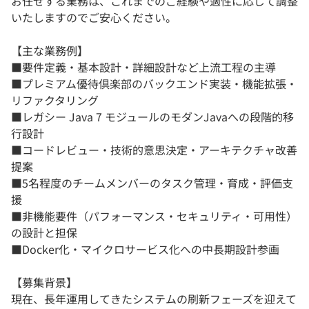
お任せする業務は、これまでのご経験や適性に応じて調整
いたしますのでご安心ください。
【主な業務例】
■要件定義・基本設計・詳細設計など上流工程の主導
■プレミアム優待倶楽部のバックエンド実装・機能拡張・
リファクタリング
■レガシー Java 7 モジュールのモダンJavaへの段階的移
行設計
■コードレビュー・技術的意思決定・アーキテクチャ改善
提案
■5名程度のチームメンバーのタスク管理・育成・評価支
援
■非機能要件（パフォーマンス・セキュリティ・可用性）
の設計と担保
■Docker化・マイクロサービス化への中長期設計参画
【募集背景】
現在、長年運用してきたシステムの刷新フェーズを迎えて