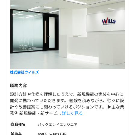
新規の案件では、まずチームリーダーを中心に要件定義を
おこない、その内容をメンバーへていねいに共有しながら
開発を進めていきます。
チーム構成はリーダーを含めて2〜3名と少人数で、メン
バーはすべてエンジニアです。プロジェクトの期間は、2
週間程度の短期のものから、じっくり取り組む4カ月程度
のものまで、案件の規模に応じて柔軟に対応しています。
株式会社ウィルズ
職務内容
設計方針や仕様を理解したうえで、新規機能の実装を中心に
開発に携わっていただきます。 経験を積みながら、徐々に設
計や改善提案にも関わっていけるポジションです。 ▶主な業
務例 新規機能・新サービ...
詳しく見る
職種名
バックエンドエンジニア
給与
450万 〜 602万円