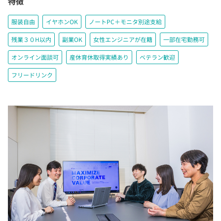
特徴
服装自由
イヤホンOK
ノートPC＋モニタ別途支給
残業３０H以内
副業OK
女性エンジニアが在籍
一部在宅勤務可
オンライン面談可
産休育休取得実績あり
ベテラン歓迎
フリードリンク