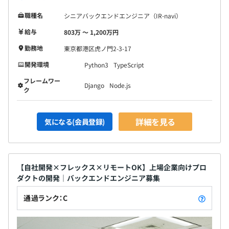
3カ月（条件などの変更はありません）
◆評価実施：年2回（6カ月ごと）
職種名
シニアバックエンドエンジニア（IR-navi）
期初に全社目標、部門目標の方針が示され、1on1を実施
給与
803万 〜 1,200万円
し各々がタスクと目標を定めます。
その後、半期の終わりに面談を実施し、タスクの難易度と
勤務地
東京都港区虎ノ門2-3-17
達成度合いに応じてスコア化します。
開発環境
Python3
TypeScript
実績はもちろんプロセスやスキル、マインドなども考慮
フレームワー
し、評価をします。
Django
Node.js
ク
詳細を見る
気になる(会員登録)
・マネジャー：3名
・エンジニア（正社員・業務委託）：約20名
・その他運用、デザインメンバー：約10名
【自社開発×フレックス×リモートOK】上場企業向けプロ
ダクトの開発｜バックエンドエンジニア募集
通過ランク：C