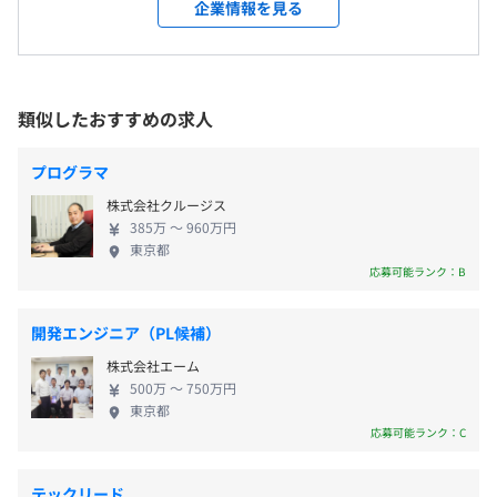
権行使プラットフォームを通じて、金融市場と上場
企業情報を見る
企業の対話を促進しています。
受動喫煙防止措置に関する事項
（※
想定年収
は年収提示額を保証するものではありません）
■新入社員向けオリエンテーションの実施
屋内禁煙（建物内に喫煙所あり）
■書籍、社外勉強会・カンファレンス参加費用の補助制度
（事前申請）
類似したおすすめの求人
■PC貸与（開発マシンの希望スペックをお聞きして、ご
【フレックスタイム制】
希望をすり合わせたPCをご準備しています。）
■コアタイム：10:30〜15:00
プログラマ
東京メトロ 日比谷線「虎ノ門ヒルズ駅」 A2 出口より 徒
■AIツールの導入（Copilot、他）
■フレキシブルタイム：7:30〜22:00
歩約1分
■人事評価制度
株式会社クルージス
■推奨時間：9:00〜17:30
東京メトロ 銀座線「虎ノ門駅」 3番 出口より 徒歩約4分
∟役割等級制度
385万 〜 960万円
休憩時間：休憩60分 ※昼食時間は業務の都合により各々
東京都
∟目標管理制度（半期に1回評価）
応募可能ランク：B
の自主性に任せています
∟1on1の実施
平均残業時間：平均20-30時間／月
他、スキルアップ支援やインナーコミュニケーションも実
開発エンジニア（PL候補）
施しています。
株式会社エーム
★技術研鑽に前向きなエンジニアの方を歓迎しています！
500万 〜 750万円
■完全週休2日制（土日祝日）
東京都
今はまだ制度にはないことでも気軽にご相談いただきたい
応募可能ランク：C
■年末年始休暇（12月29日～1月4日まで）
と考えています。
■ウェルカム休暇
∟2日間付与（試用期間中の利用が可能）
テックリード