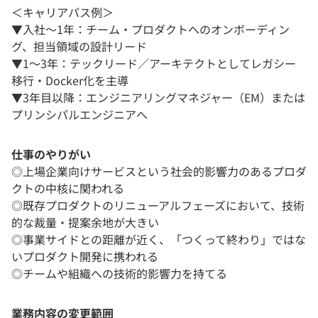
＜キャリアパス例＞
▼入社～1年：チーム・プロダクトへのオンボーディン
グ、担当領域の設計リード
▼1～3年：テックリード／アーキテクトとしてレガシー
移行・Docker化を主導
▼3年目以降：エンジニアリングマネジャー（EM）または
プリンシパルエンジニアへ
仕事のやりがい
◎上場企業向けサービスという社会的影響力のあるプロダ
クトの中核に関われる
◎既存プロダクトのリニューアルフェーズにおいて、技術
的な裁量・提案余地が大きい
◎事業サイドとの距離が近く、「つくって終わり」ではな
いプロダクト開発に携われる
◎チームや組織への技術的影響力を持てる
業務内容の変更範囲