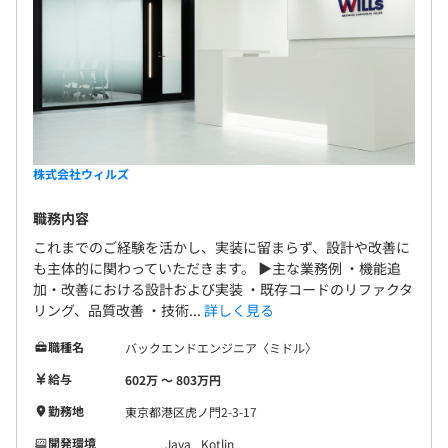
株式会社ウィルズ
職務内容
これまでのご経験を活かし、実装に留まらず、設計や改善に
も主体的に関わっていただきます。 ▶主な業務例 ・機能追
加・改善における設計および実装 ・既存コードのリファクタ
リング、品質改善 ・技術...
詳しく見る
職種名
バックエンドエンジニア〈ミドル〉
給与
602万 〜 803万円
勤務地
東京都港区虎ノ門2-3-17
開発環境
Java
Kotlin