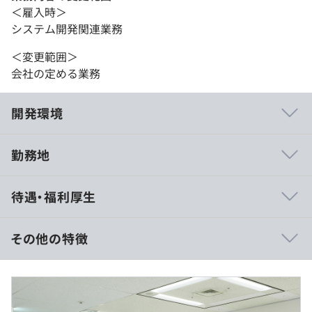
＜雇入時＞
システム開発関連業務
＜変更範囲＞
会社の定める業務
開発環境
勤務地
◆システム部の取り組み
待遇・福利厚生
当社の技術情報を外部へ発信するため、技術ブログの公開
を準備中です。現在はその前段階として、社内の技術やノ
ウハウを蓄積し、新入社員の入社時や他の人の業務を代理
その他の特徴
でおこなう際などに役立てています。
また、出社とリモートを組み合わせたハイブリットワーク
■給与詳細は現職給与を加味して当社規定により決定しま
でメリハリをつけた働き方をしています。
す。
・固定残業代45時間分を含みます。（役割・職責により管