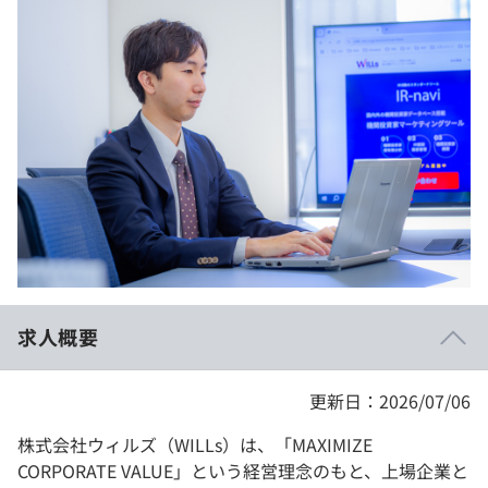
イベント・セミナー
paiza times
再チャレンジ結果一覧
リファレンス
インタビュー
note
就活成功ガイド
プラン
個人向けプラン
法人向けプラン
学校向けプラン
求人概要
契約内容・クーポン
更新日：2026/07/06
株式会社ウィルズ（WILLs）は、「MAXIMIZE
CORPORATE VALUE」という経営理念のもと、上場企業と