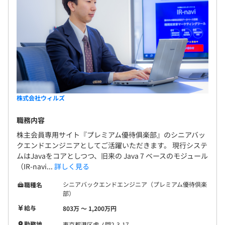
【技術スタック例】
■言語（メイン）：Python 3.13
社会保険完備（健康保険・厚生年金加入・雇用保険・労災
■フレームワーク：Django
保険）
■非同期処理：Celery／Redis
◎関東ITソフトウェア健康保険組合加入（各種補助、保養
■DB（新）：PostgreSQL（Azure Database for
所利用が可能）
PostgreSQL）
■DB（旧）：PostgreSQL（レガシー DB、踏み台サーバ
株式会社ウィルズ
経由）
■フロントエンド：Node.js v22／pnpm／TypeScript
職務内容
無期雇用
■インフラ：Azure
株主会員専用サイト『プレミアム優待俱楽部』のシニアバッ
■コンテナ：Docker／Docker Compose
クエンドエンジニアとしてご活躍いただきます。 現行システ
■ツール：uv（パッケージ管理）、just（タスクランナ
ムはJavaをコアとしつつ、旧来の Java 7 ベースのモジュール
（IR-navi...
詳しく見る
ー）、Ruff（Lint／Format）
3カ月（条件などの変更はありません）
■バージョン管理：GitHub（Wills-INC／ir-navi-v2）
シニアバックエンドエンジニア（プレミアム優待倶楽
職種名
部）
給与
803万 〜 1,200万円
勤務地
東京都港区虎ノ門2-3-17