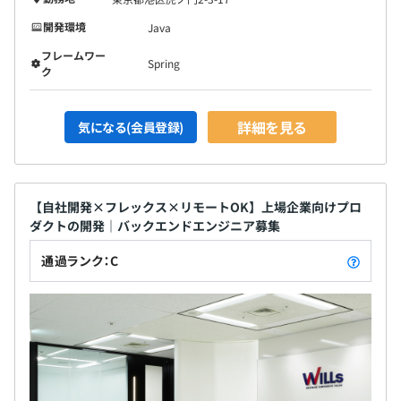
◆評価実施：年2回（6カ月ごと）
期初に全社目標、部門目標の方針が示され、1on1を実施
開発環境
Java
し各々がタスクと目標を定めます。
フレームワー
Spring
その後、半期の終わりに面談を実施し、タスクの難易度と
ク
達成度合いに応じてスコア化します。
実績はもちろんプロセスやスキル、マインドなども考慮
詳細を見る
気になる(会員登録)
し、評価をします。
【自社開発×フレックス×リモートOK】上場企業向けプロ
・マネジャー：3名
ダクトの開発｜バックエンドエンジニア募集
・エンジニア（正社員・業務委託）：約20名
通過ランク：C
・その他運用、デザインメンバー：約10名