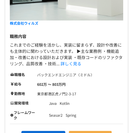
株式会社ウィルズ
職務内容
これまでのご経験を活かし、実装に留まらず、設計や改善に
も主体的に関わっていただきます。 ▶主な業務例 ・機能追
加・改善における設計および実装 ・既存コードのリファクタ
リング、品質改善 ・技術...
詳しく見る
職種名
バックエンドエンジニア〈ミドル〉
給与
602万 〜 803万円
勤務地
東京都港区虎ノ門2-3-17
開発環境
Java
Kotlin
フレームワー
Seasar2
Spring
ク