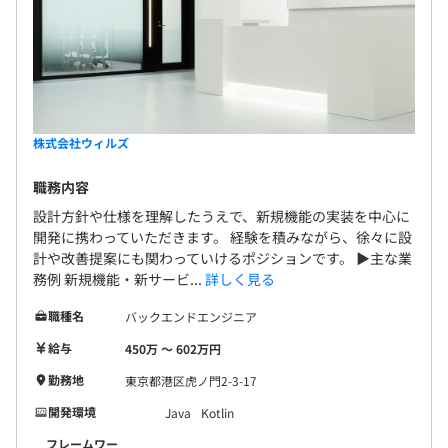
新規の案件では、まずチームリーダーを中心に要件定義を
おこない、その内容をメンバーへていねいに共有しながら
開発を進めていきます。
チーム構成はリーダーを含めて2〜3名と少人数で、メン
バーはすべてエンジニアです。プロジェクトの期間は、2
株式会社ウィルズ
週間程度の短期のものから、じっくり取り組む4カ月程度
のものまで、案件の規模に応じて柔軟に対応しています。
職務内容
設計方針や仕様を理解したうえで、新規機能の実装を中心に
開発に携わっていただきます。 経験を積みながら、徐々に設
計や改善提案にも関わっていけるポジションです。 ▶主な業
務例 新規機能・新サービ...
詳しく見る
職種名
バックエンドエンジニア
給与
450万 〜 602万円
勤務地
東京都港区虎ノ門2-3-17
開発環境
Java
Kotlin
フレームワー