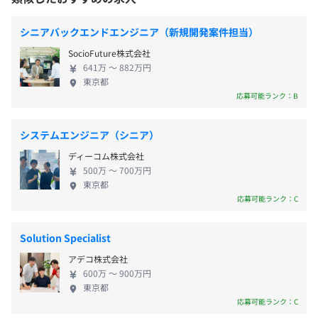
■PC貸与（開発マシンの希望スペックをお聞きして、ご
【フレックスタイム制】
希望をすり合わせたPCをご準備しています。）
■コアタイム：10:30〜15:00
シニアバックエンドエンジニア（新規開発案件担当）
東京メトロ 日比谷線「虎ノ門ヒルズ駅」 A2 出口より 徒
■AIツールの導入（Copilot、他）
■フレキシブルタイム：7:30〜22:00
歩約1分
■人事評価制度
SocioFuture株式会社
■推奨時間：9:00〜17:30
東京メトロ 銀座線「虎ノ門駅」 3番 出口より 徒歩約4分
∟役割等級制度
641万 〜 882万円
休憩時間：休憩60分 ※昼食時間は業務の都合により各々
東京都
∟目標管理制度（半期に1回評価）
応募可能ランク：B
の自主性に任せています
∟1on1の実施
平均残業時間：平均20-30時間／月
他、スキルアップ支援やインナーコミュニケーションも実
システムエンジニア（シニア）
施しています。
ディーコム株式会社
★技術研鑽に前向きなエンジニアの方を歓迎しています！
500万 〜 700万円
■完全週休2日制（土日祝日）
東京都
今はまだ制度にはないことでも気軽にご相談いただきたい
応募可能ランク：C
■年末年始休暇（12月29日～1月4日まで）
と考えています。
■ウェルカム休暇
∟2日間付与（試用期間中の利用が可能）
Solution Specialist
■有給休暇（試用期間満了時に10日間付与）
アデコ株式会社
∟午前／午後半休取得が可能
開発環境上、Windowsのマシン（ノートPC）を貸与して
600万 〜 900万円
∟有休消化率76%以上 ※2025年度実績
東京都
いますが、ご希望があればご相談ください。
応募可能ランク：C
■夏季休暇
※入社前に開発マシンの希望スペックをお聞きして、ご希