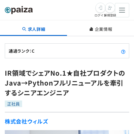
ログイン
新規登録
求人詳細
企業情報
転職・キャリア
未経験転職
求人検索
通過ランク：C
新卒就活
求人検索
インタビュー
IR領域でシェアNo.1★自社プロダクトの
学習
求人検索
インタビュー
転職成功ガイド
Java→Pythonフルリニューアルを牽引
本選考
スキルチェック
講座一覧
するシニアエンジニア
転職成功ガイド
転職エージェント
ゲーム・マンガ
インターン
プログラミング言語
正社員
問題集
メディア
SQL
4択課題
株式会社ウィルズ
新卒エージェント
paizaとは？
Tech Team Journal
評価結果一覧
ナレッジ