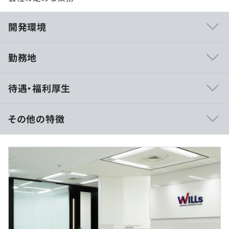
開発環境
勤務地
◆システム部の取り組み
待遇・福利厚生
当社の技術情報を外部へ発信するため、技術ブログの公開
を準備中です。現在はその前段階として、社内の技術やノ
ウハウを蓄積し、新入社員の入社時や他の人の業務を代理
その他の特徴
でおこなう際などに役立てています。
また、出社とリモートを組み合わせたハイブリットワーク
■給与詳細は現職給与を加味して当社規定により決定しま
でメリハリをつけた働き方をしています。
す。
・固定残業代45時間分を含みます。（役割・職責により管
理監督者としての採用となる場合があり、その場合は適用
外）
・業績により別途決算賞与を支給することがあります。
【主力プロダクト】
◆『IR-navi』
https://biz.ir-navi.com/
■賃金形態：日給月給制（年収額を12分割で支給）
企業を取り巻くすべてのステークホルダーとの良好なコミ