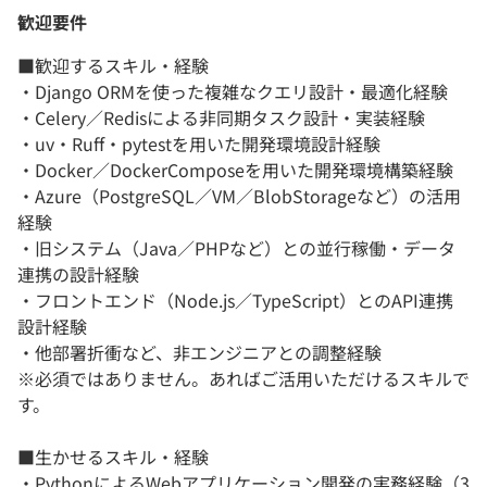
歓迎要件
■歓迎するスキル・経験
・Django ORMを使った複雑なクエリ設計・最適化経験
・Celery／Redisによる非同期タスク設計・実装経験
・uv・Ruff・pytestを用いた開発環境設計経験
・Docker／DockerComposeを用いた開発環境構築経験
・Azure（PostgreSQL／VM／BlobStorageなど）の活用
経験
・旧システム（Java／PHPなど）との並行稼働・データ
連携の設計経験
・フロントエンド（Node.js／TypeScript）とのAPI連携
設計経験
・他部署折衝など、非エンジニアとの調整経験
※必須ではありません。あればご活用いただけるスキルで
す。
■生かせるスキル・経験
・PythonによるWebアプリケーション開発の実務経験（3