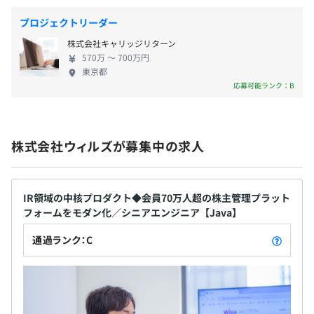
∟4日間付与（7月～10月）
望をすり合わせたPCをご準備しています。
■リフレッシュ休暇（付与日から1年間）
プロジェクトリーダー
∟入社3年で3日間付与
株式会社キャリッジリターン
∟入社5年で5日間付与（以降5年ごとに5日間付与）
570万 〜 700万円
■慶弔休暇
東京都
プロジェクトごとに選択
∟結婚時5日間、忌引休暇、配偶者の出産休暇など
応募可能ランク：B
■産前産後・育児休業
∟復帰率100%
■育児・介護休暇 時短勤務可
株式会社ウィルズが募集中の求人
IR領域の中核プロダクト◆会員70万人超の株主管理プラット
通勤手当：月額上限金額5万円
Docker
フォームをモダン化／シニアエンジニア【Java】
通過ランク：C
人事考課による：年1回（2月）
∟入社1年間は上下なし、最初の査定は入社1年経過後の2
月 or 8月のいずれか近い方で実施されます。