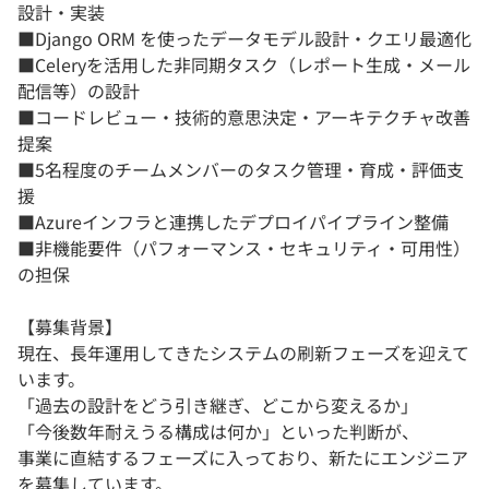
設計・実装
■Django ORM を使ったデータモデル設計・クエリ最適化
■Celeryを活用した非同期タスク（レポート生成・メール
配信等）の設計
■コードレビュー・技術的意思決定・アーキテクチャ改善
提案
■5名程度のチームメンバーのタスク管理・育成・評価支
援
■Azureインフラと連携したデプロイパイプライン整備
■非機能要件（パフォーマンス・セキュリティ・可用性）
の担保
【募集背景】
現在、長年運用してきたシステムの刷新フェーズを迎えて
います。
「過去の設計をどう引き継ぎ、どこから変えるか」
「今後数年耐えうる構成は何か」といった判断が、
事業に直結するフェーズに入っており、新たにエンジニア
を募集しています。