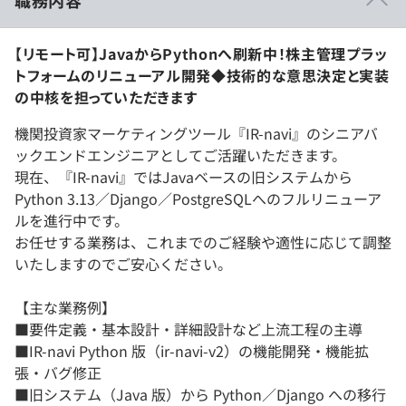
【リモート可】JavaからPythonへ刷新中！株主管理プラッ
トフォームのリニューアル開発◆技術的な意思決定と実装
の中核を担っていただきます
機関投資家マーケティングツール『IR-navi』のシニアバ
ックエンドエンジニアとしてご活躍いただきます。
現在、『IR-navi』ではJavaベースの旧システムから
Python 3.13／Django／PostgreSQLへのフルリニューア
ルを進行中です。
お任せする業務は、これまでのご経験や適性に応じて調整
いたしますのでご安心ください。
【主な業務例】
■要件定義・基本設計・詳細設計など上流工程の主導
■IR-navi Python 版（ir-navi-v2）の機能開発・機能拡
張・バグ修正
■旧システム（Java 版）から Python／Django への移行