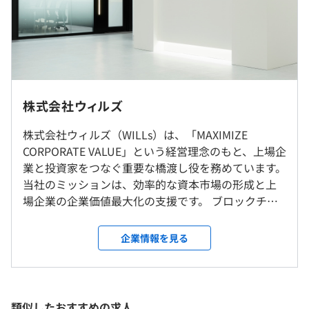
＜年収803万の場合＞
ュニケーションを構築するためのASPシステムです。3つ
■月給：66.8万円
の投資主体をインターネット上で結ぶ国内唯一の投資マー
＜内訳＞※管理監督者以外の場合の一例
ケティングツールであり、累計600社以上が導入している
∟基本給：約48.6万円
市場占有率No.1のサービスです。
∟固定残業代：約18.2万円（超過分は別途支給）
◎リモートワーク可
◆『プレミアム優待倶楽部』
https://biz.premium-
慣れるまでは出社して並走し、頃合いを見て徐々にハイブ
株式会社ウィルズ
＜年収1200万の場合＞
yutaiclub.jp/
リットワークに移行していくイメージです。
■月給：100万円
株主の「デジタル化」と「ポイント機能」を併用した新し
株式会社ウィルズ（WILLs）は、「MAXIMIZE
＜内訳＞※管理監督者の場合の一例
いサービスです。現在は100社弱の国内上場企業にご導入
CORPORATE VALUE」という経営理念のもと、上場企
就業場所の変更範囲
∟基本給：100万円
いただき、約70万人以上の株主会員が登録しています。企
業と投資家をつなぐ重要な橋渡し役を務めています。
＜雇入時＞
∟固定残業代：管理監督者のためなし
業と株主のオンライン上でのコミュニケーションを活性化
当社のミッションは、効率的な資本市場の形成と上
本社、および自宅
させるオンリーワンのプロダクトです。
場企業の企業価値最大化の支援です。 ブロックチェ
＜変更範囲＞
ーン技術を活用した株主優待共通コインや電子議決
会社の定める場所（テレワークを行う場所を含む）
権行使プラットフォームを通じて、金融市場と上場
企業情報を見る
企業の対話を促進しています。
受動喫煙防止措置に関する事項
（※
想定年収
は年収提示額を保証するものではありません）
■新入社員向けオリエンテーションの実施
屋内禁煙（建物内に喫煙所あり）
■書籍、社外勉強会・カンファレンス参加費用の補助制度
（事前申請）
類似したおすすめの求人