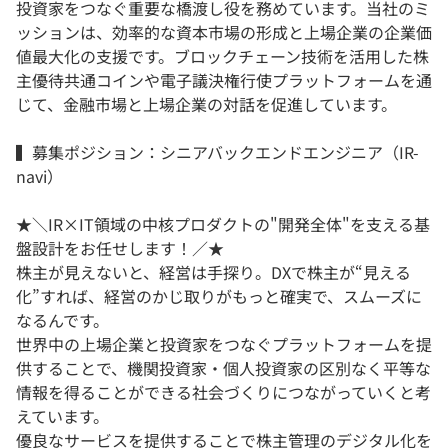
投資家をつなぐ重要な橋渡し役を務めています。当社のミ
ッションは、効率的な資本市場の形成と上場企業の企業価
値最大化の支援です。ブロックチェーン技術を活用した株
主優待共通コインや電子議決権行使プラットフォームを通
じて、金融市場と上場企業の対話を促進しています。
▍募集ポジション：シニアバックエンドエンジニア（IR-
navi）
★＼IR×IT領域の中核プロダクトの"開発全体"を支える基
盤設計をお任せします！／★
株主が見えないと、経営は手探り。DXで株主が“見える
化”すれば、経営のかじ取りがもっと確実で、スムーズに
なるんです。
世界中の上場企業と投資家をつなぐプラットフォームを提
供することで、機関投資家・個人投資家の区別なく平等な
情報を得ることができる社会づくりにつながっていくと考
えています。
優良なサービスを提供することで株主管理のデジタル化を