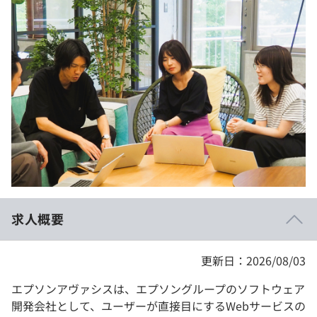
イベント・セミナー
paiza times
再チャレンジ結果一覧
リファレンス
インタビュー
note
就活成功ガイド
プラン
個人向けプラン
法人向けプラン
学校向けプラン
求人概要
契約内容・クーポン
更新日：2026/08/03
エプソンアヴァシスは、エプソングループのソフトウェア
開発会社として、ユーザーが直接目にするWebサービスの