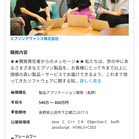
エプソンアヴァシス株式会社
職務内容
★★開発責任者からのメッセージ★★ 私たちは、世の中にあ
るさまざまなエプソン製品を、お客様にとって今まで以上に
価値の高い製品・サービスでお届けできるよう、これまで培
ってきたソフトウェアに関する知...
詳しく見る
職種名
製品アプリケーション開発（長野）
給与
540万 〜 800万円
勤務地
長野県上田市下之郷乙1077-5
Java
C
C++
C＃
Objective-C
Swift
開発環境
JavaScript
HTML5+CSS3
フレームワー