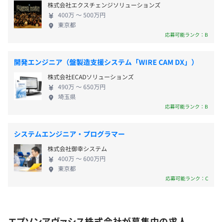
・慶弔休暇
株式会社エクスチェンジソリューションズ
・産前・産後休暇
400万 〜 500万円
・育児休暇
受動喫煙防止措置に関する事項
東京都
応募可能ランク：B
・介護休暇
従業員に対する受動喫煙対策：敷地内すべて禁煙
・リフレッシュ休暇
など
開発エンジニア（盤製造支援システム「WIRE CAM DX」）
株式会社ECADソリューションズ
490万 〜 650万円
埼玉県
応募可能ランク：B
・職務手当
・時間外勤務手当
システムエンジニア・プログラマー
・通勤手当
株式会社御幸システム
・扶養手当
400万 〜 600万円
・リモートワーク手当
東京都
応募可能ランク：C
・ほか各種手当あり
エプソンアヴァシス株式会社が募集中の求人