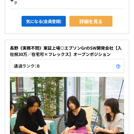
ク
詳細を見る
気になる(会員登録)
長野《実務不問》東証上場◎エプソンGrのSW開発会社【入
社祝30万／在宅可×フレックス】オープンポジション
通過ランク：B