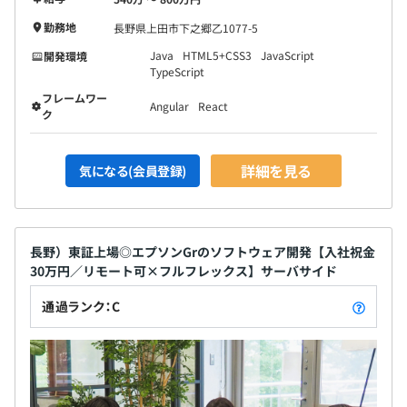
勤務地
長野県上田市下之郷乙1077-5
Java
HTML5+CSS3
JavaScript
開発環境
TypeScript
フレームワー
Angular
React
ク
詳細を見る
気になる(会員登録)
長野）東証上場◎エプソンGrのソフトウェア開発【入社祝金
30万円／リモート可×フルフレックス】サーバサイド
通過ランク：C