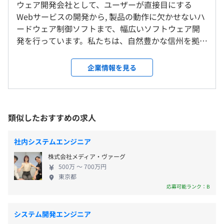
◎エプソンアヴァシス本社の周辺は、豊かな自然に囲まれ
ウェア開発会社として、ユーザーが直接目にする
・コアタイムなし
ています。社屋も2020年12月に改装。快適な環境で働く
Webサービスの開発から, 製品の動作に欠かせないハ
・標準労働時間：7時間45分
ことができます。
ードウェア制御ソフトまで、幅広いソフトウェア開
◎育児、介護理由による短縮勤務制度あり
発を行っています。私たちは、自然豊かな信州を拠点
※試用期間中はフレックスタイムの適用なし
に「お客様にとって本当に必要なものは何か」を考
就業場所の変更範囲
∟通常勤務 8:30〜17:15
え続け、製品やサービスの価値を実現するソフトウ
＜雇入時＞
企業情報を見る
ェア開発を、チームで推進しています。 私たちが求
上田本社（長野県上田市下之郷乙1077-5）
休憩時間：60分
めているのは、自ら学び、課題に向き合い、より良
上田事業所（長野県上田市下之郷浅間原813-21）
平均残業時間：平均14時間／月
いものを探求し続ける人。 技術を磨きながら挑戦を
セイコーエプソン松本南事業所（長野県松本市寿小赤
重ね、ともに新しい価値をつくっていきませんか。
2070）
類似したおすすめの求人
当社は、コアタイムなしのフルフレックスタイム制
セイコーエプソン豊科事業所（長野県安曇野市豊科田沢
度やリモートワーク制度を導入しています。働きやす
6925）
〈年間休日数：127日〉
社内システムエンジニア
い環境と充実した福利厚生を整備し、安心して長く
・完全週休2日制（土・日）
株式会社メディア・ヴァーグ
働いていただける環境です。多様なバックグラウンド
※配属先は、本人のご希望に沿って決定します。
・GW休業
500万 〜 700万円
のエンジニアが活躍する、挑戦できる環境で、次の
松本南事業所（松本市）、豊科事業所（安曇野市）をご
・夏季休業
東京都
キャリアへ。
希望の方も歓迎！
応募可能ランク：B
・年末年始休業
＜変更範囲＞
・パワーアップ休暇
会社の定める場所（当社関連会社等へ出向となる場合があ
・有給休暇：10日（※初年度は、10日間付与）
システム開発エンジニア
る）