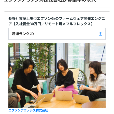
賞与：年2回（6月、12月）
長野）東証上場◎エプソンGrのファームウェア開発エンジニ
ア【入社祝金30万円／リモート可×フルフレックス】
昇給：年1回（4月） ※個人業績連動
通過ランク：D
・社会保険完備（健康保険・厚生年金保険、雇用保険・労
災保険）
・所得補償保険
・団体定期保険（任意）
・企業団体扱い保険（任意）
無期雇用
エプソンアヴァシス株式会社