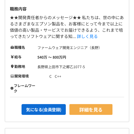
職務内容
3カ月（期間中、原則としてリモートワークおよび副業は
★★開発責任者からのメッセージ★★ 私たちは、世の中にあ
不可。それ以外の条件の変更はありません）
るさまざまなエプソン製品を、お客様にとって今まで以上に
価値の高い製品・サービスでお届けできるよう、これまで培
ってきたソフトウェアに関する知...
詳しく見る
職種名
ファームウェア開発エンジニア（長野）
給与
540万 〜 800万円
勤務地
長野県上田市下之郷乙1077-5
開発環境
C
C++
フレームワー
ク
詳細を見る
気になる(会員登録)