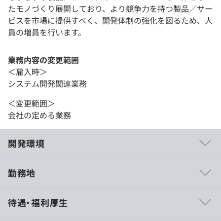
たモノづくり展開しており、より競争力を持つ製品／サー
ビスを市場に提供すべく、開発体制の強化を図るため、人
員の増員を行います。
業務内容の変更範囲
＜雇入時＞
システム開発関連業務
＜変更範囲＞
会社の定める業務
開発環境
勤務地
・社内技術発表会の開催
待遇・福利厚生
・入社時、各種階層別研修
・外部研修受講助成制度