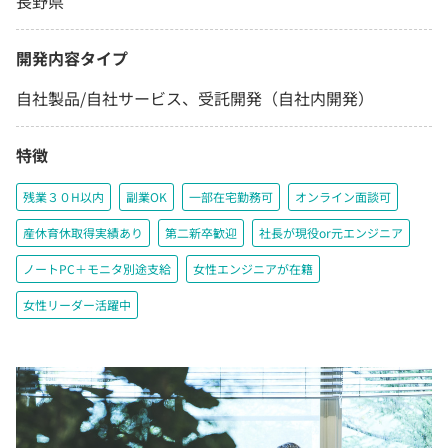
長野県
開発内容タイプ
自社製品/自社サービス、受託開発（自社内開発）
特徴
残業３０H以内
副業OK
一部在宅勤務可
オンライン面談可
産休育休取得実績あり
第二新卒歓迎
社長が現役or元エンジニア
ノートPC＋モニタ別途支給
女性エンジニアが在籍
女性リーダー活躍中