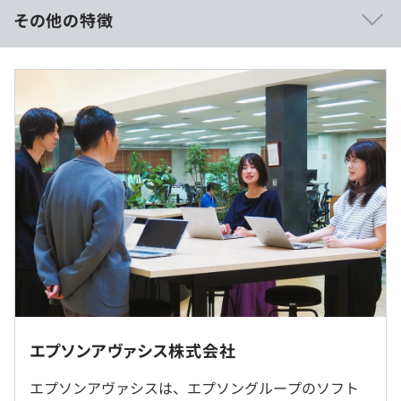
・資格取得支援制度
その他の特徴
など
〈想定年収430万～530万円の場合〉
■月給：25万〜30万円
■内訳
・基本給：25万～30万円
社員数：440名（男性：318名 女性：122名）
※想定年収は残業代（14時間／月）を含みます。
※2026年4月1日現在
※固定残業代（みなし残業代）制ではありません。残業代
は別途全額支給します
※経験・能力を考慮のうえ、当社規定により決定します。
（※
想定年収
は年収提示額を保証するものではありません）
エプソンアヴァシス株式会社
◎各事業所には多目的トイレが設置されています
◎マイカー通勤可能
エプソンアヴァシスは、エプソングループのソフト
〈フレックスタイム制あり〉