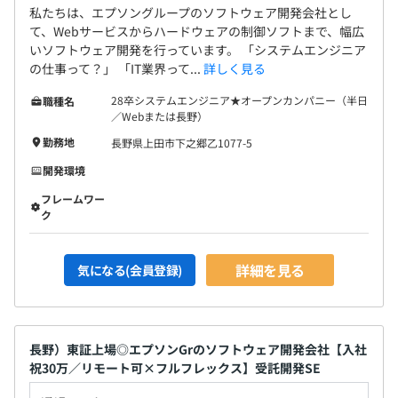
私たちは、エプソングループのソフトウェア開発会社とし
て、Webサービスからハードウェアの制御ソフトまで、幅広
いソフトウェア開発を行っています。 「システムエンジニア
の仕事って？」 「IT業界って...
詳しく見る
28卒システムエンジニア★オープンカンパニー（半日
職種名
／Webまたは長野）
勤務地
長野県上田市下之郷乙1077-5
開発環境
フレームワー
ク
詳細を見る
気になる(会員登録)
長野）東証上場◎エプソンGrのソフトウェア開発会社【入社
祝30万／リモート可×フルフレックス】受託開発SE