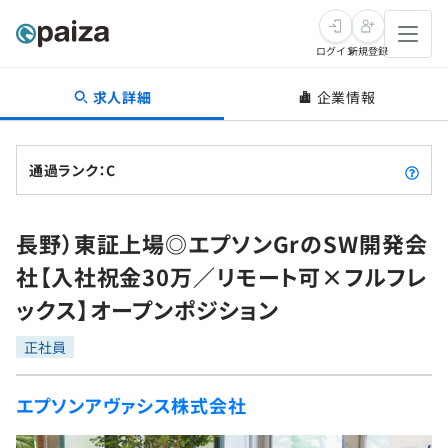
ログイン
新規登録
求人詳細
企業情報
転職・キャリア
未経験転職
求人検索
通過ランク：C
新卒就活
求人検索
インタビュー
長野）東証上場◎エプソンGrのSW開発会
学習
求人検索
インタビュー
転職成功ガイド
社【入社祝金30万／リモート可×フルフレ
本選考
スキルチェック
講座一覧
ックス】オープンポジション
転職成功ガイド
転職エージェント
ゲーム・マンガ
インターン
プログラミング言語
正社員
問題集
メディア
SQL
4択課題
エプソンアヴァシス株式会社
新卒エージェント
paizaとは？
Tech Team Journal
評価結果一覧
ナレッジ