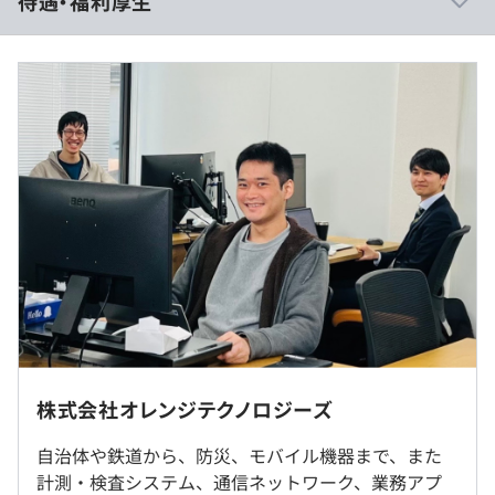
待遇・福利厚生
困りごとなど周りのメンバーに頼りやすく、コミュニケー
ションがとりやすい環境
■月給：31.25万円～41万円
※残業代は別途支給
ローコード開発ツールを用いた不具合管理システムの開
※経験・能力を考慮の上、当社規定により決定
発、
製品情報検索システムの改修・機能追加及び運用保守業務
全般、
ツールWeb連携システムの開発、
トレーサビリティシステムの開発
（※
想定年収
は年収提示額を保証するものではありません）
学ぶ意欲がありスキルアップを目指す方には、必要に応じ
〈フレックスタイム制〉
て外部研修やセミナーなどを受講することが可能です。
株式会社オレンジテクノロジーズ
・標準労働時間：7時間45分
・社内、もしくはお客様先での勤務となります。
・コアタイム：10時～15時
自治体や鉄道から、防災、モバイル機器まで、また
・一部リモート（在宅）勤務も可能
・標準就業時間：9時～17時30分
計測・検査システム、通信ネットワーク、業務アプ