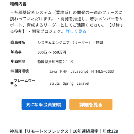
職務内容
・各種基幹系システム（業務系）の開発の一連のフェーズに
携わっていただけます。 ・開発を推進し、若手メンバーをサ
ポート、育成するリーダーとしてご活躍ください。 【期待す
る役割】 ・開発プロジェク...
詳しく見る
職種名
システムエンジニア （リーダー）／静岡
給与
500万 〜 650万円
勤務地
静岡県掛川市南2-1-19
開発環境
Java
PHP
JavaScript
HTML5+CSS3
フレームワー
Struts
Spring
Laravel
ク
詳細を見る
気になる(会員登録)
神奈川【リモート×フレックス｜10年連続黒字｜年休129