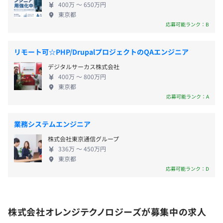
400万 〜 650万円
・住宅手当
一貫した対応を担います。 ◼︎組込みソフトウェア ド
東京都
など
ライバ開発・アプリケーション開発、コンサルティ
応募可能ランク：B
ングなど多岐に渡ります。 ◼︎ビジネスソフトウェア
全社40名
製造業向け業務アプリケーションの企画から保守ま
エンジニア：37名
リモート可☆PHP/DrupalプロジェクトのQAエンジニア
で携わります。 ◼︎DX・AI活用 企業内のアナログな作
デジタルサーカス株式会社
業をデジタル化し、 デジタルトランスフォーメーシ
・賞与：年2回（6月・12月）
400万 〜 800万円
ョン（DX）を推進しています。
・業績好調時には決算賞与あり
東京都
応募可能ランク：A
業務システムエンジニア
年1回（4月）
株式会社東京通信グループ
マネージャー：40代
336万 〜 450万円
新規システム開発から既存システムの保守・運用を担当
東京都
複数のシステムを並行しながら開発を進めている
応募可能ランク：D
社会保険完備（健康保険〈首都圏デジタル産業健康保険組
新規顧客の開拓やお客様の要望・評価を基に増員や展開を
合加入〉・厚生年金保険、雇用保険・労災保険）
検討
株式会社オレンジテクノロジーズが募集中の求人