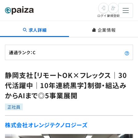
ログイン
新規登録
求人詳細
企業情報
転職・キャリア
未経験転職
求人検索
通過ランク：C
新卒就活
求人検索
インタビュー
静岡支社【リモートOK×フレックス｜30
学習
求人検索
インタビュー
転職成功ガイド
代活躍中｜10年連続黒字】制御・組込み
本選考
スキルチェック
講座一覧
からAIまで◎5事業展開
転職成功ガイド
転職エージェント
ゲーム・マンガ
インターン
プログラミング言語
正社員
問題集
メディア
SQL
4択課題
株式会社オレンジテクノロジーズ
新卒エージェント
paizaとは？
Tech Team Journal
評価結果一覧
ナレッジ