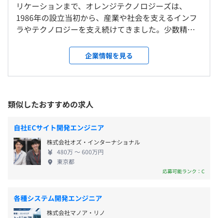
休憩時間：12時～12時45分（45分）
リケーションまで、オレンジテクノロジーズは、
プロジェクトごとに選択
就業場所の変更範囲
平均残業時間：平均11.6時間／月
1986年の設立当初から、産業や社会を支えるインフ
＜雇入時＞
ラやテクノロジーを支え続けてきました。少数精鋭
静岡支社もしくは静岡支社の近辺にあるお客様先
ながら10年以上黒字経営を維持しており、安定した
＜変更範囲＞
収入基盤を築いています。 あらゆる業種のお客様と
企業情報を見る
会社の定める場所
・完全週休2日制（土・日）
の長いお付き合いは、信頼の証。組込みソフトウェ
・祝日
アの設計、開発から評価までの一貫した体制と制御
・年末年始休暇
受動喫煙防止措置に関する事項
に関する技術力では高い評価をいただいています。
・特別休暇
従業員に対する受動喫煙対策：敷地内禁煙
今後も、たゆまぬ探求心とチャレンジ精神で、お客
【開発環境】
類似したおすすめの求人
・夏季休暇（3日間）
様のニーズを十二分に汲み取った提案、支援をおこ
言語： Java、HTML、JavaScript、PHP、VBA
・有給休暇（入社時10日付与）
なっていきます。 当社では、お客様の立場に常に立
OS： Windows、Linux
自社ECサイト開発エンジニア
など
って物ごとを考え、上司や部下が共に過ごす時間を
DB： SQL（PostgreSQLなど）
株式会社オズ・インターナショナル
多く持てることで、無用な慣習や上下関係のない社
〈静岡支社〉
ほか
480万 〜 600万円
風が維持でき、ひいてはそれが働きやすい職場と高
JR「掛川」駅南口より徒歩3分
東京都
品質な仕事につながっています。私たちは、守るべき
応募可能ランク：C
・通勤手当（月5万円まで）
ところは守り、変えるべきことは変え、新しいビジ
・資格手当
ネスへの挑戦もしながら、100年継続できるような会
半期ごとの目標設定、振り返りによる評価をおこなってい
各種システム開発エンジニア
・常駐手当
社を目指しています。 【事業紹介】 ◼︎制御ソフトウ
ます。
株式会社マノア・リノ
・扶養手当
ェア 要件定義からシステム開発、現地立ち上げまで