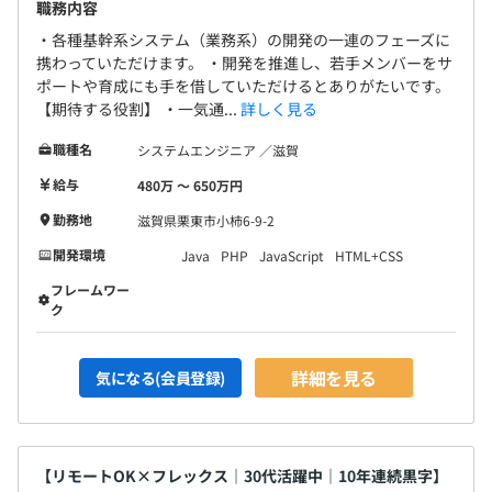
職務内容
・各種基幹系システム（業務系）の開発の一連のフェーズに
携わっていただけます。 ・開発を推進し、若手メンバーをサ
ポートや育成にも手を借していただけるとありがたいです。
【期待する役割】 ・一気通...
詳しく見る
職種名
システムエンジニア ／滋賀
給与
480万 〜 650万円
勤務地
滋賀県栗東市小柿6-9-2
開発環境
Java
PHP
JavaScript
HTML+CSS
フレームワー
ク
詳細を見る
気になる(会員登録)
【リモートOK×フレックス｜30代活躍中｜10年連続黒字】