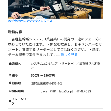
株式会社オレンジテクノロジーズ
職務内容
・各種基幹系システム（業務系）の開発の一連のフェーズに
携わっていただけます。 ・開発を推進し、若手メンバーをサ
ポート、育成するリーダーとしてご活躍ください。 ・基本、
チーム開発で案件をまわしてい...
詳しく見る
システムエンジニア （リーダー）／滋賀県びわ湖支
職種名
社
給与
500万 〜 650万円
勤務地
滋賀県栗東市小柿6-9-2
開発環境
Java
PHP
JavaScript
HTML+CSS
フレームワー
ク