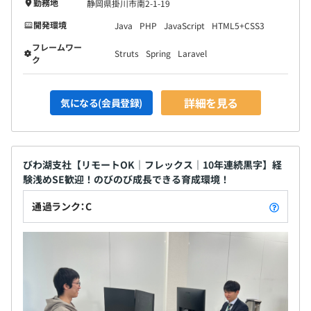
勤務地
静岡県掛川市南2-1-19
開発環境
Java
PHP
JavaScript
HTML5+CSS3
フレームワー
Struts
Spring
Laravel
ク
詳細を見る
気になる(会員登録)
びわ湖支社【リモートOK｜フレックス｜10年連続黒字】経
験浅めSE歓迎！のびのび成長できる育成環境！
通過ランク：C