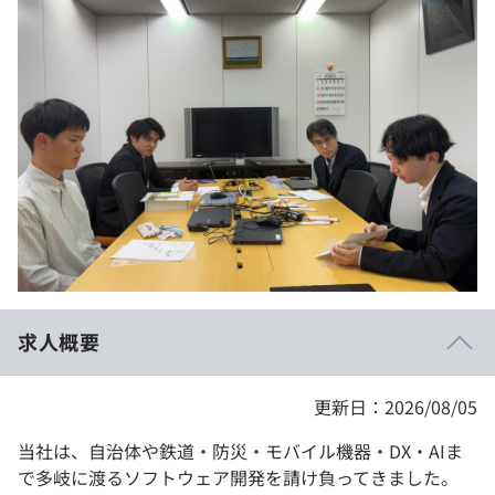
イベント・セミナー
paiza times
再チャレンジ結果一覧
リファレンス
インタビュー
note
就活成功ガイド
プラン
個人向けプラン
法人向けプラン
学校向けプラン
求人概要
契約内容・クーポン
更新日：2026/08/05
当社は、自治体や鉄道・防災・モバイル機器・DX・AIま
で多岐に渡るソフトウェア開発を請け負ってきました。