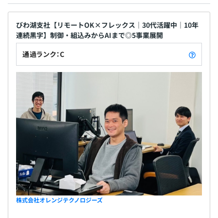
無期雇用
SE：30代
びわ湖支社【リモートOK×フレックス｜30代活躍中｜10年
生成AIを使ったソリューションの検討・提案
連続黒字】制御・組込みからAIまで◎5事業展開
新規システム開発～保守・運用
新しい技術の学習
通過ランク：C
3カ月（期間中、待遇の変更はありません）
プログラマー：20代
既存システムの保守・運用
お客様からの問い合わせ、インシデントの原因調査・対策
外部開発の受け入れから開発・テストを担当
株式会社オレンジテクノロジーズ