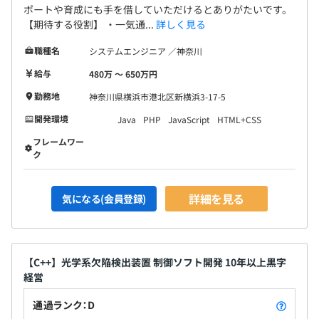
ポートや育成にも手を借していただけるとありがたいです。
【期待する役割】 ・一気通...
詳しく見る
職種名
システムエンジニア ／神奈川
給与
480万 〜 650万円
勤務地
神奈川県横浜市港北区新横浜3-17-5
開発環境
Java
PHP
JavaScript
HTML+CSS
フレームワー
ク
詳細を見る
気になる(会員登録)
【C++】光学系欠陥検出装置 制御ソフト開発 10年以上黒字
経営
通過ランク：D