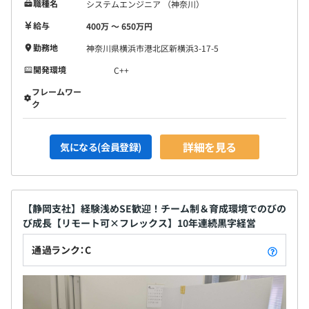
職種名
システムエンジニア （神奈川）
給与
400万 〜 650万円
勤務地
神奈川県横浜市港北区新横浜3-17-5
開発環境
C++
フレームワー
ク
詳細を見る
気になる(会員登録)
【静岡支社】経験浅めSE歓迎！チーム制＆育成環境でのびの
び成長【リモート可×フレックス】10年連続黒字経営
通過ランク：C