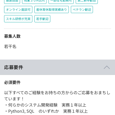
服装自由
残業３０H以内
一部在宅勤務可
第二新卒歓迎
オンライン面談可
産休育休取得実績あり
ベテラン歓迎
スキル研修が充実
若手歓迎
募集人数
若干名
応募要件
必須要件
以下すべてのご経験をお持ちの方からのご応募をおまちし
ています！
・何らかのシステム開発経験 実務１年以上
・Python3, SQL のいずれか 実務１年以上