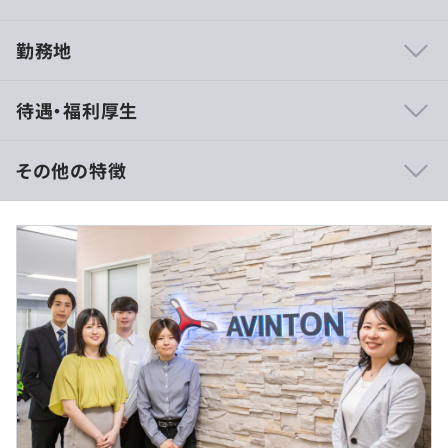
勤務地
当社では、お客様にも社員にも心地のいい環境で仕事をし
待遇・福利厚生
ていただくためにあえて社員は100名程度の体制に留めて
います。
そのため、週に1回社長を交えて社員一人ひとりの進捗を
その他の特徴
確認したり、2～3ヶ月に1回の定例面談できめ細やかなサ
ポートをすることが可能に。
月給32万円～＋各種手当
また、エンジニア育成のためのTarent Deveropmentチー
※上記は固定残業代（30時間分／60,800円）を含みま
ムが一緒に「Growth plan（成長計画）」を作成し計画に
す。
基づいた案件をご用意します。
※固定残業代は時間外労働の有無にかかわらず支給。
「将来のために、今何を頑張ればいいか」が明確なので着
※30時間を超える時間外労働は割増支給。
実にステップアップしていける環境です！
＼Avintonアカデミーのコンテンツを少しだけご紹介しま
（※
想定年収
は年収提示額を保証するものではありません）