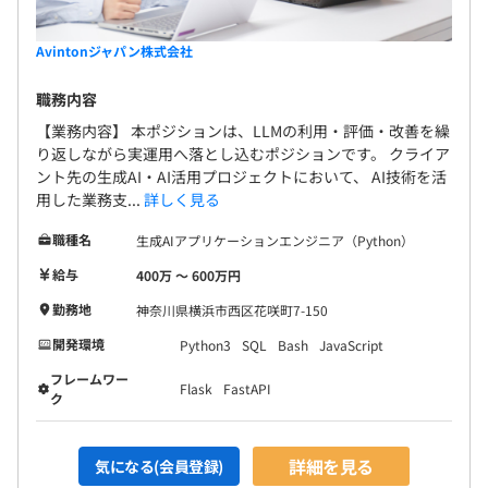
Avintonジャパン株式会社
職務内容
【業務内容】 本ポジションは、LLMの利用・評価・改善を繰
り返しながら実運用へ落とし込むポジションです。 クライア
ント先の生成AI・AI活用プロジェクトにおいて、 AI技術を活
用した業務支...
詳しく見る
職種名
生成AIアプリケーションエンジニア（Python）
給与
400万 〜 600万円
勤務地
神奈川県横浜市西区花咲町7-150
開発環境
Python3
SQL
Bash
JavaScript
フレームワー
Flask
FastAPI
ク
詳細を見る
気になる(会員登録)