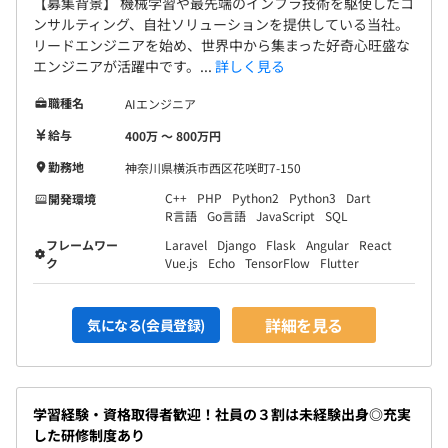
【募集背景】 機械学習や最先端のインフラ技術を駆使したコ
ンサルティング、自社ソリューションを提供している当社。
リードエンジニアを始め、世界中から集まった好奇心旺盛な
エンジニアが活躍中です。...
詳しく見る
職種名
AIエンジニア
給与
400万 〜 800万円
勤務地
神奈川県横浜市西区花咲町7-150
C++
PHP
Python2
Python3
Dart
開発環境
R言語
Go言語
JavaScript
SQL
フレームワー
Laravel
Django
Flask
Angular
React
ク
Vue.js
Echo
TensorFlow
Flutter
詳細を見る
気になる(会員登録)
学習経験・資格取得者歓迎！社員の３割は未経験出身◎充実
した研修制度あり