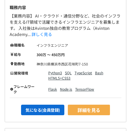
職務内容
【業務内容】 AI・クラウド・通信分野など、社会のインフラ
を支えるIT領域で活躍できるインフラエンジニアを募集しま
す。 入社後はAvinton独自の教育プログラム（Avinton
Academy...
詳しく見る
職種名
インフラエンジニア
給与
300万 〜 450万円
勤務地
神奈川県横浜市西区花咲町7-150
Python3
SQL
TypeScript
Bash
開発環境
HTML5+CSS3
フレームワー
Flask
Node.js
TensorFlow
ク
詳細を見る
気になる(会員登録)