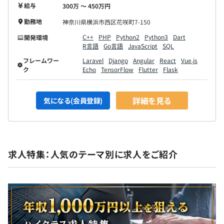
給与
300万 〜 450万円
勤務地
神奈川県横浜市西区花咲町7-150
C++
PHP
Python2
Python3
Dart
開発環境
R言語
Go言語
JavaScript
SQL
フレームワー
Laravel
Django
Angular
React
Vue.js
ク
Echo
TensorFlow
Flutter
Flask
詳細を見る
気になる(会員登録)
求人特集：人気のテーマ別に求人をご紹介