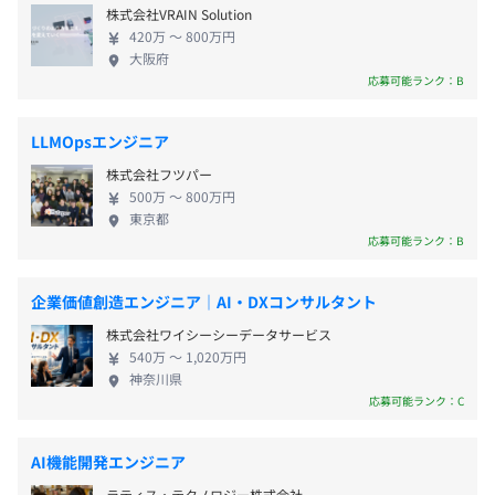
PyTorch、pandas、Jupyter Notebook、NumPy
株式会社VRAIN Solution
ルな開発を経験 -英語力を活かせる環境 ・多彩なキ
420万 〜 800万円
ャリアパス: -AIエンジニア、データサイエンティス
大阪府
ト、クラウドエンジニアなど、多彩なキャリアパス
応募可能ランク：B
・交通費支給（月2万5000円まで）
を選択可能 -将来的には、プロジェクトリーダーや
・時間外手当
マネージャーなど、マネジメントに挑戦することも
・出張手当
LLMOpsエンジニア
可能
・職能手当
株式会社フツパー
・住宅手当（月1万5000円 ※満30歳まで支給）
500万 〜 800万円
東京都
応募可能ランク：B
賞与年1回（決算賞与）
企業価値創造エンジニア｜AI・DXコンサルタント
株式会社ワイシーシーデータサービス
540万 〜 1,020万円
神奈川県
応募可能ランク：C
昇給年1回
AI機能開発エンジニア
ラティス・テクノロジー株式会社