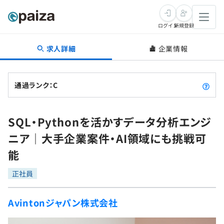
ログイン
新規登録
求人詳細
企業情報
転職・キャリア
未経験転職
求人検索
通過ランク：C
新卒就活
求人検索
インタビュー
SQL・Pythonを活かすデータ分析エンジ
学習
求人検索
インタビュー
転職成功ガイド
ニア｜大手企業案件・AI領域にも挑戦可
本選考
スキルチェック
講座一覧
能
転職成功ガイド
転職エージェント
ゲーム・マンガ
インターン
プログラミング言語
正社員
問題集
メディア
SQL
4択課題
Avintonジャパン株式会社
新卒エージェント
paizaとは？
Tech Team Journal
評価結果一覧
ナレッジ