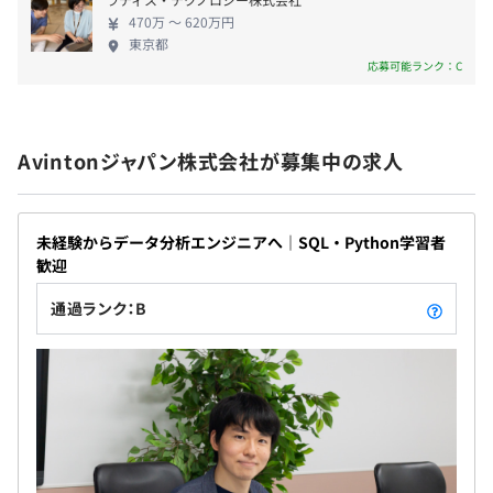
社会保険完備（雇用/労災/厚生年金/健康）
470万 〜 620万円
東京都
応募可能ランク：C
無期雇用
Avintonジャパン株式会社が募集中の求人
6ヵ月（その間の給与・待遇に差異なし）
未経験からデータ分析エンジニアへ｜SQL・Python学習者
歓迎
通過ランク：B