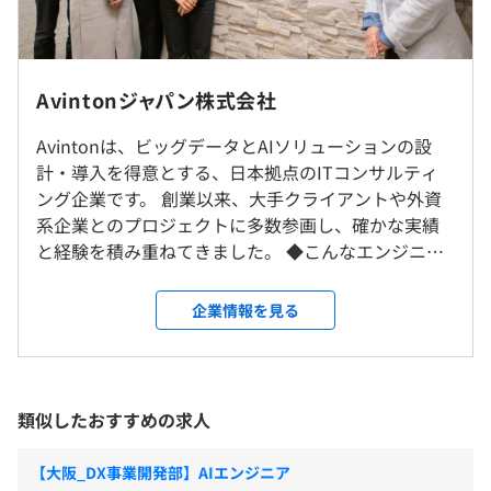
す／
・データサイエンス基礎：scikit-learnとは
・データ処理・分析ツール基礎
9：30～18：30（実働8時間）
・データ分析基礎
＜プロジェクト拠点について＞
Avintonジャパン株式会社
※プロジェクトにより時間は異なります。
・Python/Numpy/OpenCV
■東京23区内が7割
休憩時間：休憩60分
・AI/機械学習講義（画像分類、転移学習など）
■神奈川県内は、横浜市・川崎市が中心
Avintonは、ビッグデータとAIソリューションの設
平均残業時間：平均13時間／月
Pandas/Jupyter
勤務地は希望を考慮し決定します。
計・導入を得意とする、日本拠点のITコンサルティ
・kubernetes/Docker/VMWare/AWS/SQL 他多数！
ング企業です。 創業以来、大手クライアントや外資
★単なる講義ではなく、実戦形式の課題を出題する形で実
系企業とのプロジェクトに多数参画し、確かな実績
就業場所の変更範囲
際に手を動かしながらキャッチアップしていけます！
と経験を積み重ねてきました。 ◆こんなエンジニア
＜雇入時＞
・完全週休2日（土日）
★時流やニーズに合わせて、研修内容は随時アップデート
を求めています ・最先端技術に挑戦したいエンジニ
東京・神奈川のプロジェクト拠点または横浜オフィス
・祝日
しています！
ア ・グローバルな環境で活躍したいエンジニア ・キ
＜変更範囲＞
企業情報を見る
・夏季休暇（3日）
ャリアアップを目指すエンジニア Avintonなら、あな
会社の定める場所（テレワークを行う場所を含む）
・年末年始休暇（6日間）
たの「なりたい」を叶える最高の成長環境がありま
・有給休暇（消化率92%）
す！ ◆Avintonで実現できること ・最先端技術の習
・慶弔休暇
受動喫煙防止措置に関する事項
得: -AI、機械学習、ビッグデータ分析などの最先端
類似したおすすめの求人
・特別休暇
従業員に対する受動喫煙対策：あり
技術を習得可能 -クラウド、DevOps、アジャイル
・産前産後休暇
対策内容：敷地内禁煙
開発などのスキルが身につく ・グローバルな経験:
・育児休暇
【大阪_DX事業開発部】AIエンジニア
-外資系企業とのプロジェクトに参画し、グローバ