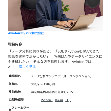
Avintonジャパン株式会社
職務内容
「データ分析に興味がある」 「SQLやPythonを学んできた
知識を実務で活かしたい」 「将来はAIやデータサイエンスに
も挑戦したい」 そんな方を歓迎します。 Avintonでは、
AI・...
詳しく見る
職種名
データ分析エンジニア（オープンポジション）
給与
300万 〜 450万円
勤務地
神奈川県横浜市西区花咲町7-150
開発環境
Python3
R言語
SQL
フレームワー