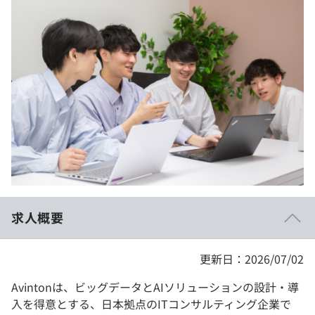
イベント・セミナー
paiza times
再チャレンジ結果一覧
リファレンス
インタビュー
note
就活成功ガイド
プラン
個人向けプラン
法人向けプラン
学校向けプラン
求人概要
契約内容・クーポン
更新日：2026/07/02
Avintonは、ビッグデータとAIソリューションの設計・導
入を得意とする、日本拠点のITコンサルティング企業で