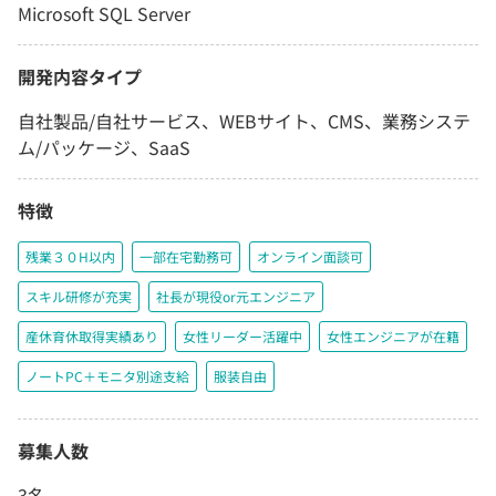
Microsoft SQL Server
開発内容タイプ
自社製品/自社サービス、WEBサイト、CMS、業務システ
ム/パッケージ、SaaS
特徴
残業３０H以内
一部在宅勤務可
オンライン面談可
スキル研修が充実
社長が現役or元エンジニア
産休育休取得実績あり
女性リーダー活躍中
女性エンジニアが在籍
ノートPC＋モニタ別途支給
服装自由
募集人数
3名