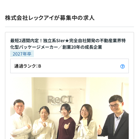
社会保険完備（健康保険〈関東ITソフトウェア健康保険組
合〉・厚生年金保険、雇用保険・労災保険）
株式会社レックアイが募集中の求人
最短2週間内定！独立系SIer★完全自社開発の不動産業界特
無期雇用
化型パッケージメーカー／創業20年の成長企業
2027年卒
通過ランク：B
3カ月（期間中の待遇に差はありません）