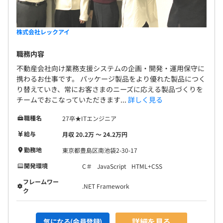
株式会社レックアイ
職務内容
不動産会社向け業務支援システムの企画・開発・運用保守に
携わるお仕事です。 パッケージ製品をより優れた製品につく
り替えていき、常にお客さまのニーズに応える製品づくりを
チームでおこなっていただきます...
詳しく見る
職種名
27卒★ITエンジニア
給与
月収 20.2万 〜 24.2万円
勤務地
東京都豊島区南池袋2-30-17
開発環境
C＃
JavaScript
HTML+CSS
フレームワー
.NET Framework
ク
詳細を見る
気になる(会員登録)