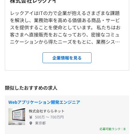
株式会社レックアイ
9:00～18:00（実働：8時間）
が可能です。
休憩時間：60分 ※昼食時間は業務の都合により各々の自
◎リモート勤務可能（入社から半年〜1年は出社していた
レックアイはITの力で企業が抱えるさまざまな課題
主性に任せています
◼︎レックアイはチームでパッケージシステムを形づくりま
だき、それ以降は習熟度に合わせて在宅勤務が可能です／
を解決し、業務効率を高める価値ある商品・サービ
平均残業時間：平均9時間／月
す。若手社員も増え、歳の近い先輩社員に相談しやすい環
週1出社）
スを提供することを使命としています。 私たちはお
境があります。
◎転勤はありません。
客さまへ直接販売をおこなっており、密接なコミュ
◎客先勤務は一切ありません。
ニケーションから得たニーズをもとに、業務システ
【開発環境】
ムの企画・提案から開発・設計、導入、保守までワ
《年間休日：127日》※2025年度実績
開発言語：C#、HTML、CSS、JavaScript
ンストップサービスを提供しています。 私たちは他
就業場所の変更範囲
企業情報を見る
・完全週休2日制（土・日）
DB：SQL Server
の企業に属さない独立SIerであるため、お客さまへの
＜雇入時＞
・国民の祝日
FW：.NET
要望に対して柔軟で効果的なアプローチを可能とし
東京本社
※ただし、保守業務従事者・RPA業務従事者はシフト制
OS：Windows
ています。 今まで蓄積してきたノウハウを生かし、
＜変更範囲＞
（2～3カ月に1日程度の土曜日、または日曜日の出勤があ
ツール：Teams、ChatWork、Backlog
常にお客さまの要望を形にしてきた基幹系業務支援
自宅（業務に精通した後）
類似したおすすめの求人
りますが平日に振替休日の取得が可能）
システム『BMSシリーズ』は、不動産売買仲介シス
・夏期休暇
テムで国内シェア第1位を獲得しました！（※出典：
・年末年始休暇
受動喫煙防止措置に関する事項
Webアプリケーション開発エンジニア
富士キメラ総研 業種別 IT 投資/デジタルソリューシ
・年次有休休暇（入社後6カ月経過時に10日付与）
従業員に対する受動喫煙対策：敷地内すべて禁煙
全体：66名
株式会社すららネット
ョン市場） 業界特化型のパッケージシステムを日々
・慶弔休暇
500万 〜 700万円
製造部門：47名 ※本ポジションの所属部署（プロダク
ブラッシュアップし、よりよい製品をつくり続けて
・育児・介護休暇
東京都
トごとにチームが分かれています。チームの人数はさまざ
きた当社は、不動産業界における数多くのクライア
応募可能ランク：B
・産前・産後休暇
まです）