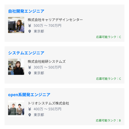
ントから高い評価をいただいております。 私たちは
など
JR「池袋」駅東口より徒歩7分
共通部門：16名
これからもお客さま本位でものごとを考え、価値あ
東京メトロ有楽町線「東池袋」駅1番出口より徒歩2分
自社開発エンジニア
役員：3名
る製品・サービスを提供していき、お客さまの業務
株式会社キャリアデザインセンター
効率化・DX化への貢献に挑戦し続けます。
500万 〜 700万円
・通勤手当
東京都
応募可能ランク：C
・時間外労働手当
・職制手当
・技術手当
システムエンジニア
株式会社総研システムズ
300万 〜 500万円
東京都
応募可能ランク：C
賞与：年2回（6月、12月）
open系開発エンジニア
トリオシステムズ株式会社
昇給：年1回（7月）
400万 〜 550万円
東京都
応募可能ランク：B