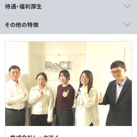
待遇・福利厚生
ジ研修／不動産業界基礎知識研修／OJT研修など
・自己啓発支援制度／メンター制度など
・社内検定制度として自社パッケージ知識、システム開発
その他の特徴
マネジメントなど、実務に必要な知識検定制度（人事考課
反映）を設定
〈月給：24万円～50万円〉
基本給：24万円〜50万円
◎賞与2回
◎交通費及び残業代は別途全額支給します。（固定残業代
〈みなし残業代〉制ではありません）
オブジェクト指向、ウォーターフォール、アジャイル
◎前職給与を考慮します！
（※
想定年収
は年収提示額を保証するものではありません）
◎東京・池袋に構える本社。都心からアクセスのよい通勤