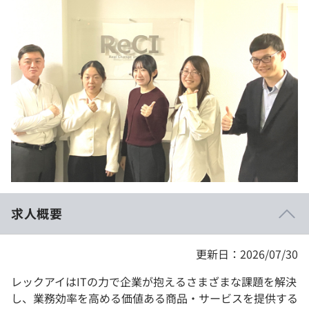
イベント・セミナー
paiza times
再チャレンジ結果一覧
リファレンス
インタビュー
note
就活成功ガイド
プラン
個人向けプラン
法人向けプラン
学校向けプラン
求人概要
契約内容・クーポン
更新日：2026/07/30
レックアイはITの力で企業が抱えるさまざまな課題を解決
し、業務効率を高める価値ある商品・サービスを提供する