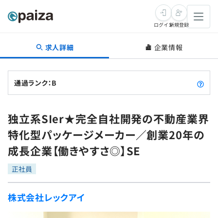
ログイン
新規登録
求人詳細
企業情報
転職・キャリア
未経験転職
求人検索
通過ランク：B
新卒就活
求人検索
インタビュー
独立系SIer★完全自社開発の不動産業界
学習
求人検索
インタビュー
転職成功ガイド
特化型パッケージメーカー／創業20年の
本選考
スキルチェック
講座一覧
成長企業【働きやすさ◎】SE
転職成功ガイド
転職エージェント
ゲーム・マンガ
インターン
プログラミング言語
正社員
問題集
メディア
SQL
4択課題
株式会社レックアイ
新卒エージェント
paizaとは？
Tech Team Journal
評価結果一覧
ナレッジ