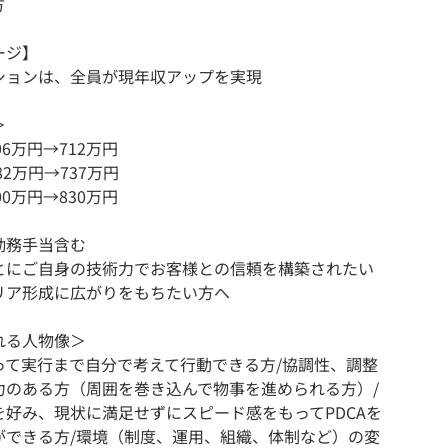
方
ージ】
ションは、全員が現年収アップを実現
＞
06万円→712万円
82万円→737万円
00万円→830万円
勤務手当含む
とにご自身の技術力でお客様との信頼を構築されたい
リア形成に広がりをもちたい方へ
れる人物像＞
って実行まで自分で考えて行動できる方/協調性、調整
力のある方（周囲を巻き込んで物事を進められる方）/
を好み、現状に満足せずにスピード感をもってPDCAを
ができる方/環境（制度、運用、組織、体制など）の変