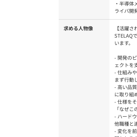
・半導体
ライバ開
求める人物像
【活躍さ
STEL
います。
- 開発
ェクトを
- 仕組
まず行動
- 高い
に取り組
- 仕様
「なぜこ
- ハード
他職種と
- 変化