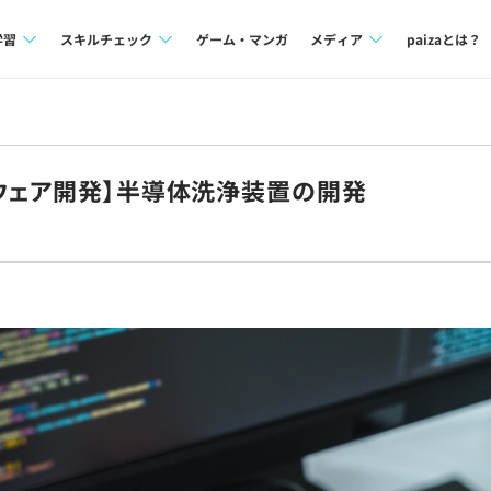
学習
スキルチェック
ゲーム・マンガ
メディア
paizaとは？
講座一覧
プログラミング言語
Tech Team Journal
問題集
SQL
paiza times
ウェア開発】半導体洗浄装置の開発
4択課題
評価結果一覧
note
ント
ナレッジ
再チャレンジ結果一覧
ミナー
リファレンス
プラン
ド
個人向けプラン
法人向けプラン
学校向けプラン