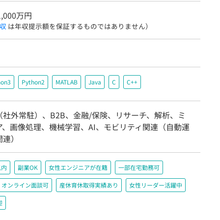
1,000万円
収
は年収提示額を保証するものではありません）
hon3
Python2
MATLAB
Java
C
C++
（社外常駐）、B2B、金融/保険、リサーチ、解析、ミ
ア、画像処理、機械学習、AI、モビリティ関連（自動運
関連）
以内
副業OK
女性エンジニアが在籍
一部在宅勤務可
オンライン面談可
産休育休取得実績あり
女性リーダー活躍中
迎