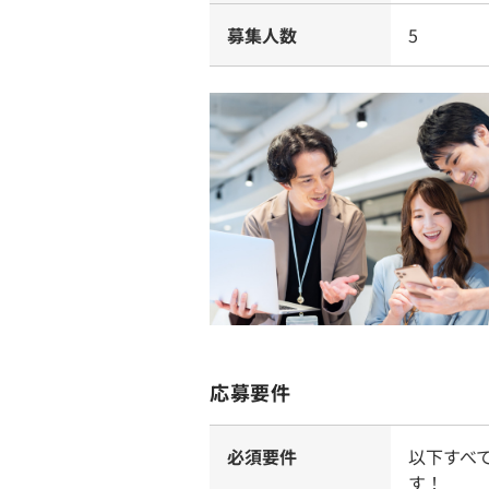
募集人数
5
応募要件
必須要件
以下すべ
す！