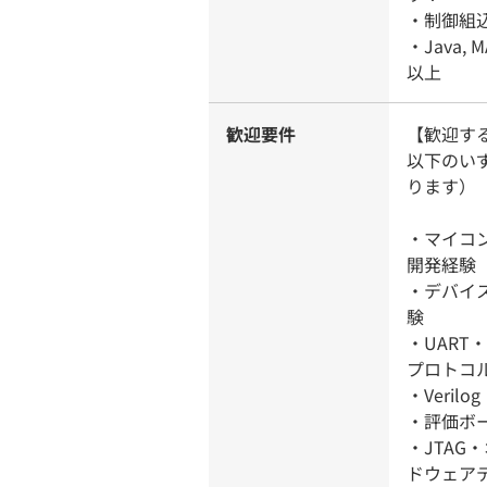
・制御組
・Java, 
以上
歓迎要件
【歓迎す
以下のい
ります）
・マイコン
開発経験
・デバイスド
験
・UART・
プロトコ
・Veri
・評価ボ
・JTA
ドウェア