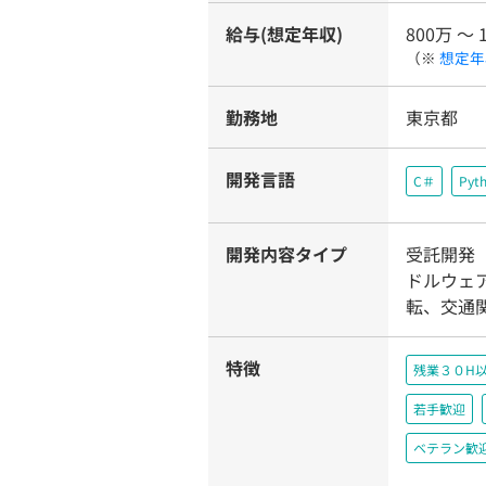
給与(想定年収)
800万 〜 
（※
想定年
勤務地
東京都
開発言語
C＃
Pyt
開発内容タイプ
受託開発
ドルウェ
転、交通
特徴
残業３０H
若手歓迎
ベテラン歓