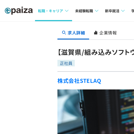
転職・キャリア
未経験転職
新卒就活
求人検索
求人検索
求人検索
求人詳細
企業情報
本選考
インタビュー
インタビュー
インターン
【滋賀県/組み込みソフト
転職成功ガイド
転職成功ガイド
正社員
新卒エージェ
転職エージェント
株式会社STELAQ
イベント・セ
インタビュー
就活成功ガイ