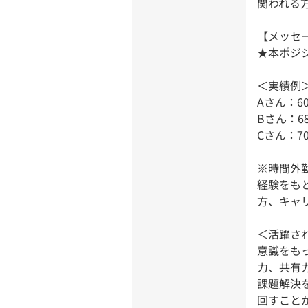
関われる
【メッセ
★本ポジ
＜実績例
Aさん：6
Bさん：6
Cさん：7
※時間外
経験をも
方、キャ
＜活躍さ
意識をも
力、共有
課題解決
回すこと