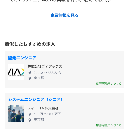
＜雇入時＞
◎コアタイムなしのフルフレックス
業のパートナーとして、戦略立案からフルスクラッ
大阪オフィス
標準勤務時間 9:00〜18:00
チでのシステム開発、24時間365日の運用保守までを
＜変更範囲＞
企業情報を見る
ウォーターフォール
一貫して手がけています。 当社は、プライム上場の
会社の定める場所（お客様先を含む）
・9:00〜18:00勤務の方が多いですが、業務状況に合わせ
富士ソフトグループという安定した経営基盤を背景
て柔軟に勤務している方も多いです。
に、エンジニアが長期的にキャリアを形成できる環
・業務や案件状況を考慮しつつ、勤務時間を調整して遅
受動喫煙防止措置に関する事項
境を整えています。 最新のDX推進やクラウド活用な
出・早上がりなど活用している方が多くいます。
類似したおすすめの求人
従業員に対する受動喫煙対策：敷地内禁煙
◼︎中途採用比率は50.0%で、キャリア採用の方でも馴染み
ど、技術者として挑戦できるフィールドは多岐にわ
休憩時間：60分
やすい環境です。
たります。一方で、火・木曜日の「ノー残業デー」導
平均残業時間：平均14時間／月（全社平均）
開発エンジニア
※新卒採用含む、全正社員採用数に対する中途採用正社員
入やリモートワークの活用、充実した研修制度な
の割合
株式会社ヴィアックス
ど、ワークライフバランスとプロとしての自己研鑽
「京橋駅」より徒歩5分
500万 〜 600万円
を両立できる文化が根づいています。 ヴィンクス
東京都
は、自分の手がけたシステムが実店舗で動く働きが
応募可能ランク：C
《年間休日日数：124日》
いを感じながら、グローバル基準のエンジニアを目
・完全週休2日制（土・日）
◼︎1on1の定期面談
指せる会社です。
・祝日
システムエンジニア（シニア）
上期・下期と各期中に直属上長との1on1での評価面談を
・年末年始休暇
実施しています。
ディーコム株式会社
・夏季休暇
期の始めに個人目標を定め、期中と期の最後にフィードバ
500万 〜 700万円
・有給休暇（初年度有給休暇日数：10日／最大有給日
東京都
ックをおこなうとともにキャリアの方向性を相互確認する
応募可能ランク：C
数：20日）
ことで上司・部下間の信頼関係を築いています。