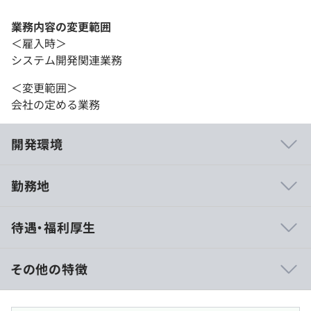
業務内容の変更範囲
＜雇入時＞
システム開発関連業務
＜変更範囲＞
会社の定める業務
開発環境
勤務地
◼︎研修制度
待遇・福利厚生
人材育成を重視し、学び続ける組織を目指しています。
コンセプチュアルスキル（概念化能力）・ヒューマンスキ
ル（対人関係能力）・テクニカルスキル（業務遂行能力）
その他の特徴
の3要素を軸に、階層ごとに強化するスキルを定め、階層
別・選抜研修など多彩な研修プログラムを用意していま
賃金形態：月給制