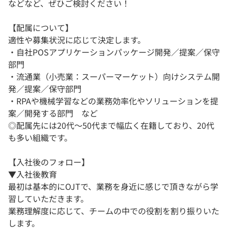
などなど、ぜひご検討ください！
【配属について】
適性や募集状況に応じて決定します。
・自社POSアプリケーションパッケージ開発／提案／保守
部門
・流通業（小売業：スーパーマーケット）向けシステム開
発／提案／保守部門
・RPAや機械学習などの業務効率化やソリューションを提
案／開発する部門 など
◎配属先には20代～50代まで幅広く在籍しており、20代
も多い組織です。
【入社後のフォロー】
▼入社後教育
最初は基本的にOJTで、業務を身近に感じで頂きながら学
習していただきます。
業務理解度に応じて、チームの中での役割を割り振りいた
します。