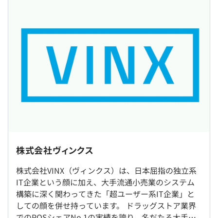
す。
※前職、スキルを考慮の上決定します。
〈管理職向け〉
《年収例》
ハラスメント研修、メンタルヘルス研修、評価者研修
ご入社後、将来的に目指していただける年収例となりま
経営道場
す。
また、別途役職手当により800万円以上も目指すことがで
〈担当職向け〉
きます。
情報セキュリティ、個人情報保護
・SE：400万円～550万円
昇格事前eラーニング、昇格者研修、PM研修、年次集合研
・PL：500万円～650万円
修（2〜5年目）、新人研修、フォローアップ研修
・PM：600万円～800万円
有識者勉強会（流通・小売／金融・カード）、店舗視察、
計数教育
リーダーシップ研修、OJT指導者教育、メンター教育
◎大阪オフィス（大阪市中央区城見2-1-61 ツイン21 JYO
株式会社ヴィンクス
タワー）での勤務となります。
〈共通〉
（※
想定年収
は年収提示額を保証するものではありません）
◎リモート勤務可（業務や案件によって日数は異なります
株式会社VINX（ヴィンクス）は、日本屈指の独立系
各職種に応じた研修
が、全社では40％程度の利用率です）
IT企業という顔に加え、大手流通小売業のシステム
自己啓発 資格取得推進（自己啓発奨励一時金）、eラーニ
構築に深く関わってきた「超ユーザー系IT企業」と
ング、情報処理試験（基本・応用）・PMP合格サポート
しての顔を併せ持っています。 ドラッグストア業界
就業場所の変更範囲
《フレックスタイム制》
でのPOSシェアNo.1の実績を誇り、名だたる大手企