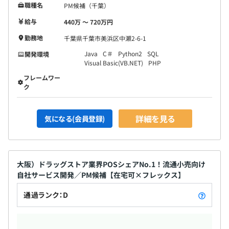
職種名
PM候補（千葉）
給与
440万 〜 720万円
勤務地
千葉県千葉市美浜区中瀬2-6-1
Java
C＃
Python2
SQL
開発環境
Visual Basic(VB.NET)
PHP
フレームワー
ク
詳細を見る
気になる(会員登録)
大阪）ドラッグストア業界POSシェアNo.1！流通小売向け
自社サービス開発／PM候補【在宅可×フレックス】
通過ランク：D