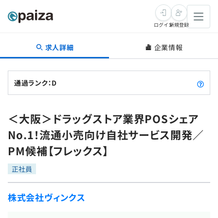
ログイン
新規登録
求人詳細
企業情報
転職・キャリア
未経験転職
求人検索
通過ランク：D
新卒就活
求人検索
インタビュー
＜大阪＞ドラッグストア業界POSシェア
学習
求人検索
インタビュー
転職成功ガイド
No.1！流通小売向け自社サービス開発／
本選考
スキルチェック
講座一覧
PM候補【フレックス】
転職成功ガイド
転職エージェント
ゲーム・マンガ
インターン
プログラミング言語
正社員
問題集
メディア
SQL
4択課題
株式会社ヴィンクス
新卒エージェント
paizaとは？
Tech Team Journal
評価結果一覧
ナレッジ