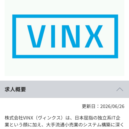
イベント・セミナー
paiza times
再チャレンジ結果一覧
リファレンス
インタビュー
note
就活成功ガイド
プラン
個人向けプラン
法人向けプラン
学校向けプラン
求人概要
契約内容・クーポン
更新日：2026/06/26
株式会社VINX（ヴィンクス）は、日本屈指の独立系IT企
業という顔に加え、大手流通小売業のシステム構築に深く