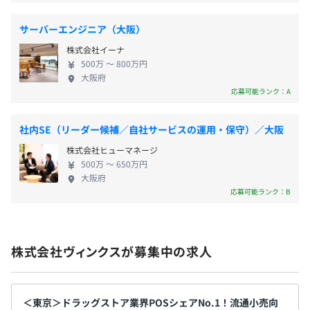
など
◎有給取得率7割以上！
サーバーエンジニア（大阪）
◼︎スペシャリスト認定制度
キャリアパスプログラムとして、「スペシャリスト認定制
株式会社イーナ
度」があります。これは、プロジェクトマネジメント能
500万 〜 800万円
大阪府
力・業務知識能力・IT技術のレベル評価により、年 1回認
応募可能ランク：A
・通勤手当
定するものです。社員の専門能力の向上をサポートし、成
・残業手当
長の機会を提供するための仕組みのひとつです。
社内SE（リーダー候補／自社サービスの運用・保守）／大阪
◼︎プロジェクト表彰・社長表彰
株式会社ヒューマネージ
年1回、優秀プロジェクトや優秀社員に向けた表彰を実施
500万 〜 650万円
賞与：年2回
大阪府
しています。
応募可能ランク：B
昇給：あり
株式会社ヴィンクスが募集中の求人
＜東京＞ドラッグストア業界POSシェアNo.1！流通小売向