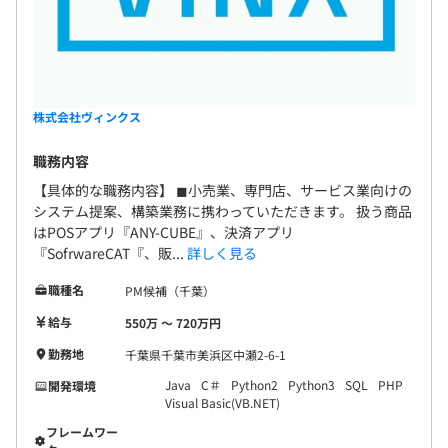
株式会社ヴィンクス
職務内容
【具体的な職務内容】 ◼︎小売業、専門店、サービス業向けの
システム提案、構築業務に携わっていただきます。 扱う商品
はPOSアプリ『ANY-CUBE』、決済アプリ
『SofrwareCAT『、販...
詳しく見る
職種名
PM候補（千葉）
給与
550万 〜 720万円
勤務地
千葉県千葉市美浜区中瀬2-6-1
Java
C＃
Python2
Python3
SQL
PHP
開発環境
Visual Basic(VB.NET)
フレームワー