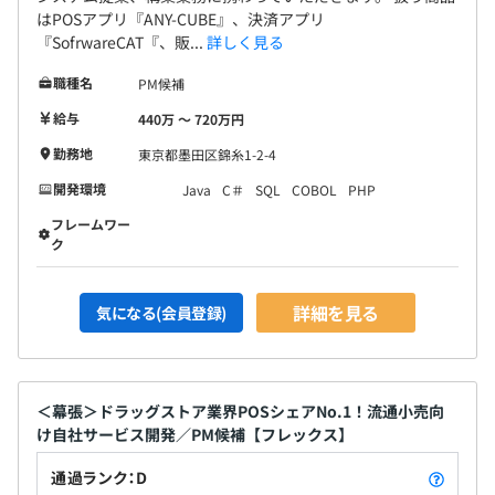
はPOSアプリ『ANY-CUBE』、決済アプリ
『SofrwareCAT『、販...
詳しく見る
職種名
PM候補
給与
440万 〜 720万円
勤務地
東京都墨田区錦糸1-2-4
開発環境
Java
C＃
SQL
COBOL
PHP
フレームワー
ク
詳細を見る
気になる(会員登録)
＜幕張＞ドラッグストア業界POSシェアNo.1！流通小売向
け自社サービス開発／PM候補【フレックス】
通過ランク：D