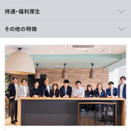
・メンバーそれぞれが裁量権を持って働くことが可能で
待遇・福利厚生
す。
・週次で全体ミーティングを開催し、横断的な社内共有や
学びのシェアの場を設けています。
その他の特徴
・「All for Joy」というミッションに共感した、働くこと
を楽しむメンバーが多いです。
想定年収：500万円 ～ 1199万円
・風通しがよく、互いに切磋琢磨しながら成果に向き合う
■賃金形態：年俸制（年俸を12分割）
環境です。
■賃金の決定方法：当社規定により決定
■月給：42万円〜（固定残業代を含む）
■基本給：35万1049円～
■固定残業代：68,951円～（45時間分）※超過分は別途
支給
・学習支援
※経験・能力を考慮のうえ、決定します。
∟仕事に関わることで読みたい本や記事、講座などは申請
することでレクリーが負担。自主的な学習が個人と組織双
方の成長につながると考えています。
（※
想定年収
は年収提示額を保証するものではありません）