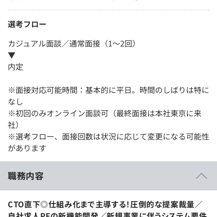
選考フロー
カジュアル面談／通常面接（1～2回）
▼
内定
※面接対応可能時間：基本的に平日。時間のしばりは特に
なし
※初回のみオンライン面談可（最終面接は本社東京に来
社）
※選考フロー、面接回数は状況に応じて変更になる可能性
があります
職務内容
CTO直下◎仕組み化まで主導する！圧倒的な提案裁量／
自社求人PFの新機能開発／新規事業に伴うシステム要件