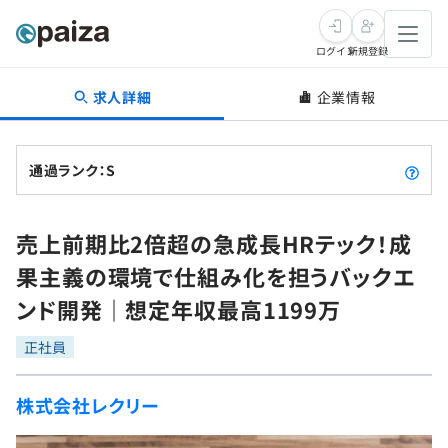
ログイン
新規登録
求人詳細
企業情報
転職・キャリア
未経験転職
求人検索
通過ランク：S
新卒就活
求人検索
インタビュー
売上前期比2倍超の急成長HRテック！成
学習
求人検索
インタビュー
転職成功ガイド
果主義の環境で仕組み化を担うバックエ
本選考
スキルチェック
講座一覧
ンド開発｜想定年収最高1199万
転職成功ガイド
転職エージェント
ゲーム・マンガ
インターン
プログラミング言語
正社員
問題集
メディア
SQL
4択課題
株式会社レクリー
新卒エージェント
paizaとは？
Tech Team Journal
評価結果一覧
ナレッジ