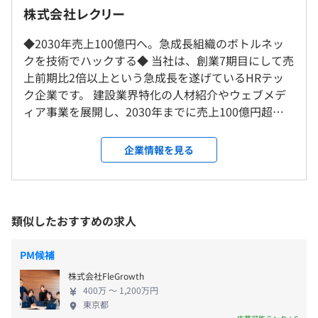
◎リモート勤務可（ 週2回まで）
株式会社レクリー
◆2030年売上100億円へ。急成長組織のボトルネッ
就業場所の変更範囲
9:00～18:00 （所定労働時間：8時間）
クを技術でハックする◆ 当社は、創業7期目にして売
＜雇入時＞
◎業務時間内のテックブログ執筆OK！
上前期比2倍以上という急成長を遂げているHRテッ
東京本社、および自宅
休憩時間：60分
【技術スタック】
ク企業です。 建設業界特化の人材紹介やウェブメデ
＜変更範囲＞
平均残業時間：平均40時間程度／月
少数精鋭で圧倒的な成果を出すため、AI開発支援ツールの
ィア事業を展開し、2030年までに売上100億円超を
会社の定める場所（テレワークをおこなう場所を含む）
検証・導入に非常に積極的です。新しいツールやワークフ
見据え、新規事業の立ち上げを次々と計画していま
ローの提案は大歓迎で、必要に応じてすぐに予算化・導入
す。 今回の募集は、単なる「開発組織の増員」では
企業情報を見る
受動喫煙防止措置に関する事項
を行う土壌があります。
ありません。 事業の急拡大に伴い、社内CRMや営業
〈年間休日：116日〉
従業員に対する受動喫煙対策：屋内禁煙
■フロントエンド
支援ツール等の構造改革が最優先の経営課題となっ
・週休2日制
採用フレームワーク：Next.js （App Router／Page
たための「攻めの採用」です。 【事業紹介】 ▍ジョ
・有給休暇
Router）
ブリー建設 ジョブリー建設は業界トップクラスの実
類似したおすすめの求人
・年末年始休暇
■バックエンド
績を誇る建設専門の人材サービスです。施工管理技
・夏季休暇
Nest.js／Hono
士・建築士をはじめとした「有資格者」の登録者数
・GW休暇
PM候補
■インフラ・クラウド
は業界トップクラス。業界に精通した専任担当者が
・慶弔休暇
Google Cloud Platform （GCP）／Cloudflare
株式会社FleGrowth
各企業に最適なマッチングを実現します。 ▍施工管
・産休育休・介護休暇（取得実績あり）
■CI/CD
400万 〜 1,200万円
理求人.com 施工管理求人.comは、施工管理技士に特
・育児支援
東京都
GitHub Actions／Google Cloud Build
化した業界最大級の求人サイトです。全国の施工管理