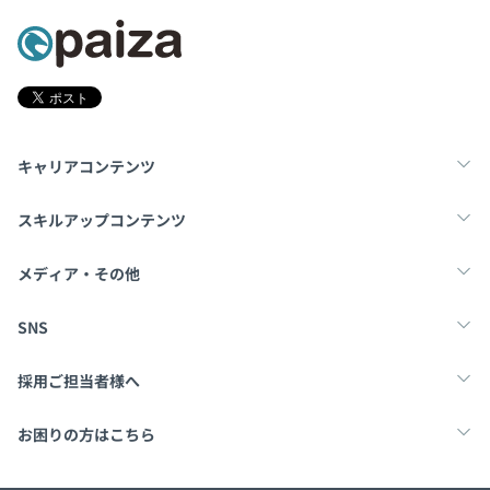
キャリアコンテンツ
転職・キャリア
未経験転職
新卒就活
スキルアップコンテンツ
学習
スキルチェック
マンガ・ゲーム
メディア・その他
Tech Team Journal
paiza times
note
SNS
X
Facebook
採用ご担当者様へ
採用・教育をお考えの企業様へ
中途求人掲載はこちら
お困りの方はこちら
paizaとは？
お問い合わせ・FAQ