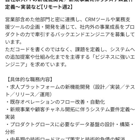
定義～実装など【リモート週2】
営業部含めた他部門と密に連携し、CRMツールや業務支
援ツールの企画・開発を通じて、社内外の事業成長をプロ
ダクトの力で牽引するバックエンドエンジニアを募集して
います。
ただコードを書くのではなく、課題を定義し、システムへ
の追加提案や仕組み化までを主導する「ビジネスに強いエ
ンジニア」を求めています。
【具体的な職務内容】
・求人プラットフォームの新機能開発（設計／実装／テス
ト／リリース／運用）
・既存オペレーションのフロー改善・自動化
・新規事業や顧客チャネル開拓に伴うシステム要件定義～
実装
・プロダクトグロースに必要なデータ基盤の設計・構築・
分析
・中長期の技術ロードマップ策定と技術的負債の解消