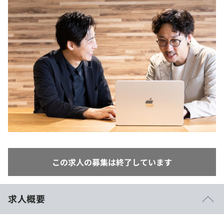
イベント・セミナー
paiza times
再チャレンジ結果一覧
リファレンス
インタビュー
note
就活成功ガイド
プラン
個人向けプラン
法人向けプラン
学校向けプラン
契約内容・クーポン
この求人の募集は終了しています
求人概要