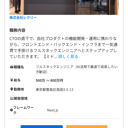
株式会社レクリー
職務内容
CTOの直下で、自社プロダクトの機能開発・運用に携わりな
がら、フロントエンド・バックエンド・インフラまで一気通
貫で手掛けるフルスタックエンジニアへとステップアップし
ていただきます。 【ミド...
詳しく見る
フルスタックエンジニア（AI活用で最速で成長したい
職種名
方歓迎）
給与
500万 〜 800万円
勤務地
東京都豊島区高田3-5-13
開発環境
フレームワー
Next.js
ク