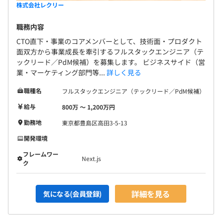
株式会社レクリー
職務内容
CTO直下・事業のコアメンバーとして、技術面・プロダクト
面双方から事業成長を牽引するフルスタックエンジニア（テ
ックリード／PdM候補）を募集します。 ビジネスサイド（営
業・マーケティング部門等...
詳しく見る
職種名
フルスタックエンジニア（テックリード／PdM候補）
給与
800万 〜 1,200万円
勤務地
東京都豊島区高田3-5-13
開発環境
フレームワー
Next.js
ク
詳細を見る
気になる(会員登録)