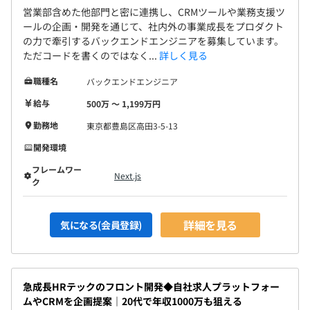
営業部含めた他部門と密に連携し、CRMツールや業務支援ツ
ールの企画・開発を通じて、社内外の事業成長をプロダクト
の力で牽引するバックエンドエンジニアを募集しています。
ただコードを書くのではなく...
詳しく見る
職種名
バックエンドエンジニア
給与
500万 〜 1,199万円
勤務地
東京都豊島区高田3-5-13
開発環境
フレームワー
Next.js
ク
詳細を見る
気になる(会員登録)
急成長HRテックのフロント開発◆自社求人プラットフォー
ムやCRMを企画提案｜20代で年収1000万も狙える