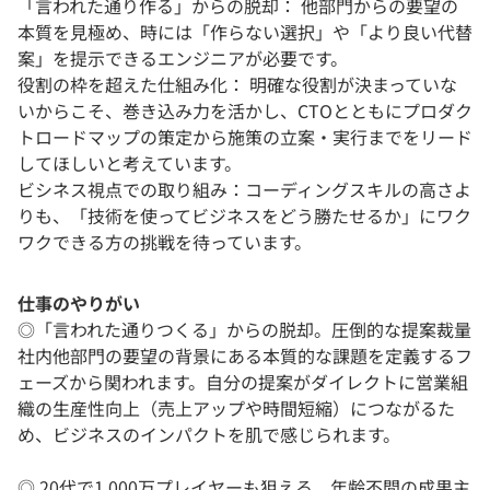
「言われた通り作る」からの脱却： 他部門からの要望の
本質を見極め、時には「作らない選択」や「より良い代替
案」を提示できるエンジニアが必要です。
役割の枠を超えた仕組み化： 明確な役割が決まっていな
いからこそ、巻き込み力を活かし、CTOとともにプロダク
トロードマップの策定から施策の立案・実行までをリード
してほしいと考えています。
ビシネス視点での取り組み：コーディングスキルの高さよ
りも、「技術を使ってビジネスをどう勝たせるか」にワク
ワクできる方の挑戦を待っています。
仕事のやりがい
◎「言われた通りつくる」からの脱却。圧倒的な提案裁量
社内他部門の要望の背景にある本質的な課題を定義するフ
ェーズから関われます。自分の提案がダイレクトに営業組
織の生産性向上（売上アップや時間短縮）につながるた
め、ビジネスのインパクトを肌で感じられます。
◎ 20代で1,000万プレイヤーも狙える、年齢不問の成果主