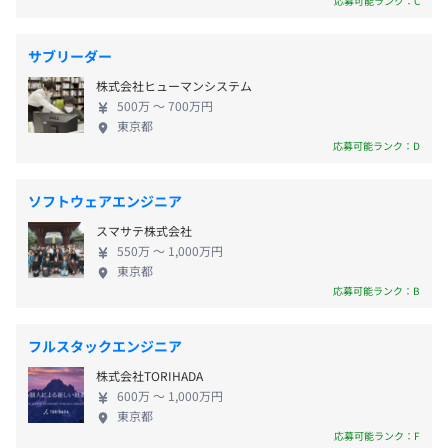
応募可能ランク：C
など
■開発環境
求人を幅広く掲載、資格・経験・エリアなど細かい
Devin／Cursor／GitHub Copilot／Claude／ChatGPT／
条件での検索が可能です。未経験から有資格者まで、
サブリーダー
Gemini
一人ひとりのキャリアに合った求人との出会いを提
■その他
株式会社ヒューマンシステム
供します。 ▍サクレキ サクレキは、履歴書・職務経
・交通費支給
Notion／Figma／Slack
500万 〜 700万円
歴書をスマホから無料で作成できるWebツールで
・ヘルスサポート（ジムやサウナなど健康維持に関するお
東京都
す。質問に答えるだけで職歴を魅力的な文章に自動生
応募可能ランク：D
金を毎月8,000円まで支給）
成。通勤中やスキマ時間でも操作でき、完成した書
類はPDFでそのままダウンロード・印刷が可能です。
ソフトウェアエンジニア
・1on1
▍ウェブメディア事業 建設業界の情報メディア「ジ
∟毎週／毎月1回の1on1を通じて、目標設定と振り返りを
スマサテ株式会社
ョブリー」や「転職マガジン」の他、転職領域を中
6カ月に1度、6カ月分のインセンティブを支給
おこない、成長の促進に努めています。個別のサポートで
550万 〜 1,000万円
心としてメディアターゲットに合わせたサービスサ
東京都
働きやすさを追求します。
イトを複数運営。"転職市場に情報の透明化を"とい
応募可能ランク：B
うビジョンのもと、さまざまなコンテンツを提供し
ていきます。
年2回、昇進昇格のチャンスがあります
フルスタックエンジニア
株式会社TORIHADA
600万 〜 1,000万円
東京都
応募可能ランク：F
社会保険完備（健康保険・厚生年金保険、雇用保険・労災