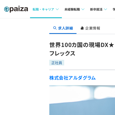
転職・キャリア
未経験転職
新卒就活
求人検索
求人検索
求人検索
求人詳細
企業情報
本選考
インタビュー
インタビュー
インターン
世界100カ国の現場DX
転職成功ガイド
転職成功ガイド
フレックス
新卒エージェ
転職エージェント
正社員
イベント・セ
株式会社アルダグラム
インタビュー
就活成功ガイ