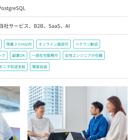
ostgreSQL
自社サービス、B2B、SaaS、AI
残業３０H以内
オンライン面談可
ベテラン歓迎
ンク
副業OK
一部在宅勤務可
女性エンジニアが在籍
＋モニタ別途支給
服装自由