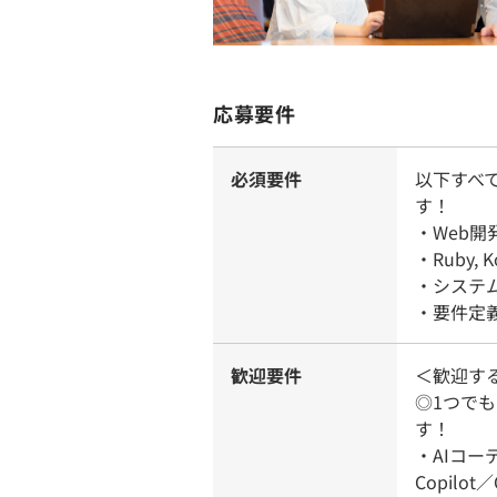
応募要件
必須要件
以下すべ
す！
・Web
・Ruby,
・システ
・要件定
歓迎要件
＜歓迎す
◎1つで
す！
・AIコーデ
Copilo