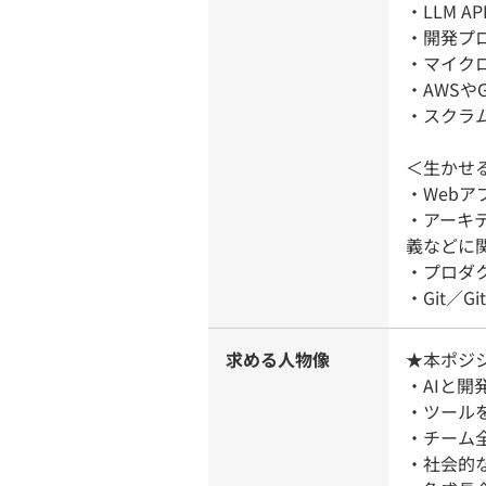
・LLM 
・開発プ
・マイク
・AWSや
・スクラ
＜生かせ
・Web
・アーキ
義などに
・プロダ
・Git／
求める人物像
★本ポジ
・AIと
・ツール
・チーム
・社会的