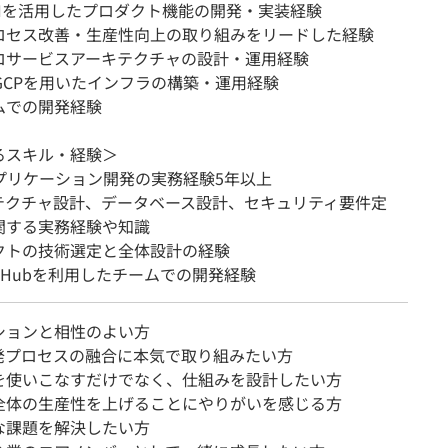
APIを活用したプロダクト機能の開発・実装経験
ロセス改善・生産性向上の取り組みをリードした経験
ロサービスアーキテクチャの設計・運用経験
GCPを用いたインフラの構築・運用経験
ムでの開発経験
るスキル・経験＞
アプリケーション開発の実務経験5年以上
テクチャ設計、データベース設計、セキュリティ要件定
関する実務経験や知識
クトの技術選定と全体設計の経験
GitHubを利用したチームでの開発経験
ションと相性のよい方
開発プロセスの融合に本気で取り組みたい方
を使いこなすだけでなく、仕組みを設計したい方
全体の生産性を上げることにやりがいを感じる方
な課題を解決したい方