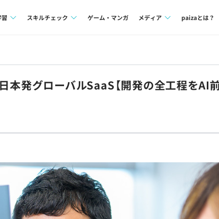
学習
スキルチェック
ゲーム・マンガ
メディア
paizaとは？
講座一覧
プログラミング言語
Tech Team Journal
問題集
SQL
paiza times
★日本発グローバルSaaS【開発の全工程をAI
4択課題
評価結果一覧
note
ント
ナレッジ
再チャレンジ結果一覧
ミナー
リファレンス
プラン
ド
個人向けプラン
法人向けプラン
学校向けプラン