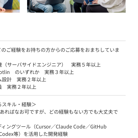
てのご経験をお持ちの方からのご応募をおまちしていま
開発（サーバサイドエンジニア） 実務５年以上
 Kotlin のいずれか 実務３年以上
ム設計 実務２年以上
義 実務２年以上
るスキル・経験＞
もあればなお可ですが、どの経験もない方でも大丈夫で
ィングツール（Cursor／Claude Code／GitHub
t／Codex等）を活用した開発経験