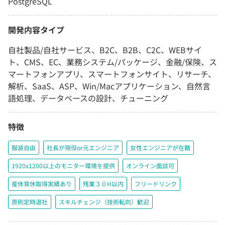
PostgreSQL
開発内容タイプ
自社製品/自社サービス、B2C、B2B、C2C、WEBサイ
ト、CMS、EC、業務システム/パッケージ、金融/保険、ス
マートフォンアプリ、スマートフォンサイト、リサーチ、
解析、SaaS、ASP、Win/Macアプリケーション、自然言
語処理、データベースの設計、チューニング
特徴
服装自由
社長が現役or元エンジニア
女性エンジニアが在籍
1920x1200以上のモニター環境を提供
オンライン面談可
産休育休取得実績あり
残業３０H以内
フリードリンク
原則定時退社
スキルチェンジ（技術転向）歓迎