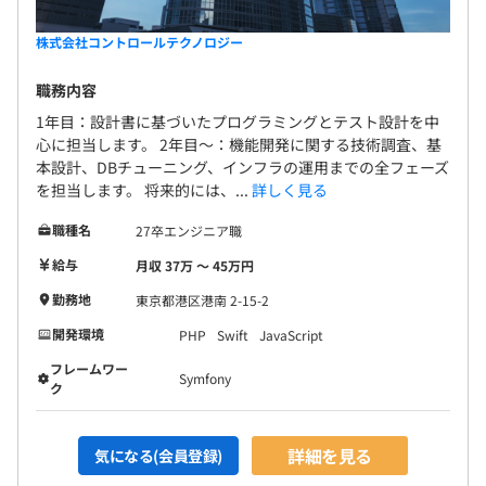
株式会社コントロールテクノロジー
職務内容
1年目：設計書に基づいたプログラミングとテスト設計を中
心に担当します。 2年目～：機能開発に関する技術調査、基
本設計、DBチューニング、インフラの運用までの全フェーズ
を担当します。 将来的には、...
詳しく見る
職種名
27卒エンジニア職
給与
月収 37万 〜 45万円
勤務地
東京都港区港南 2-15-2
開発環境
PHP
Swift
JavaScript
フレームワー
Symfony
ク
詳細を見る
気になる(会員登録)