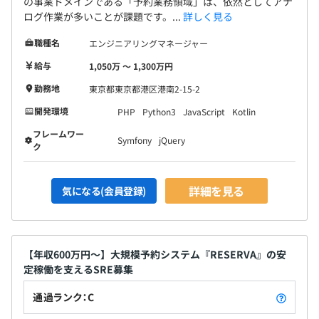
の事業ドメインである「予約業務領域」は、依然としてアナ
ログ作業が多いことが課題です。...
詳しく見る
職種名
エンジニアリングマネージャー
給与
1,050万 〜 1,300万円
勤務地
東京都東京都港区港南2-15-2
開発環境
PHP
Python3
JavaScript
Kotlin
フレームワー
Symfony
jQuery
ク
詳細を見る
気になる(会員登録)
【年収600万円～】大規模予約システム『RESERVA』の安
定稼働を支えるSRE募集
通過ランク：C