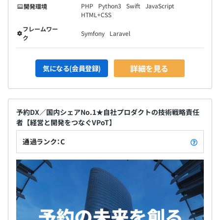
PHP
Python3
Swift
JavaScript
開発環境
HTML+CSS
フレームワー
Symfony
Laravel
ク
詳細を見る
気になる(会員登録)
予約DX／国内シェアNo.1★自社プロダクトの技術戦略責任
者【経営と開発をつなぐVPoT】
通過ランク：C