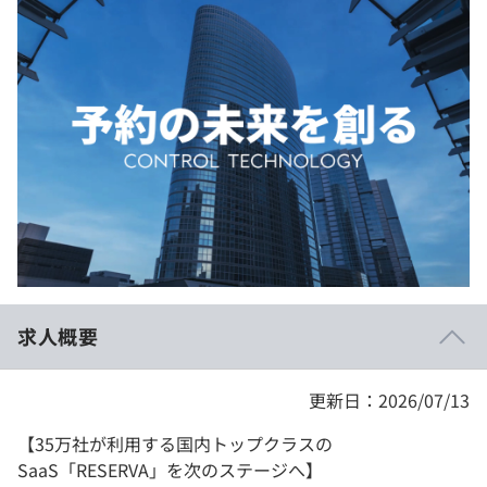
イベント・セミナー
paiza times
再チャレンジ結果一覧
リファレンス
インタビュー
note
就活成功ガイド
プラン
個人向けプラン
法人向けプラン
学校向けプラン
求人概要
契約内容・クーポン
更新日：2026/07/13
【35万社が利用する国内トップクラスの
SaaS「RESERVA」を次のステージへ】