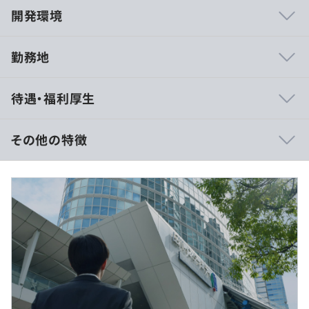
開発環境
勤務地
予約システム「RESERVA」
待遇・福利厚生
https://reserva.be/
現在、35万を超える事業者に導入されています。
大手企業、政府官公庁、外国政府機関、また多くの中小企
その他の特徴
業や個人の方も活用しています。
（※
想定年収
は年収提示額を保証するものではありません）
PCとモニター２台をご用意します。
10:00～19:00
休憩時間：休憩60分
平均残業時間：平均10時間／月
プロジェクトごとに選択、ウォーターフォール、アジャイ
ル