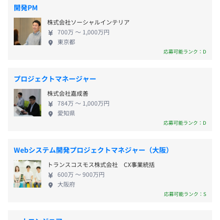
開発PM
3～4人のチームで機能開発を行います。基本的にはチーム
株式会社ソーシャルインテリア
700万 〜 1,000万円
開発となりますが、稀に小規模な開発は1名単独で行うこ
東京都
無期雇用
ともあります。
応募可能ランク：D
プロジェクトマネージャー
3か月（労働条件に変更なし）
株式会社嘉成善
784万 〜 1,000万円
愛知県
応募可能ランク：D
Webシステム開発プロジェクトマネジャー（大阪）
トランスコスモス株式会社 CX事業統括
600万 〜 900万円
大阪府
応募可能ランク：S