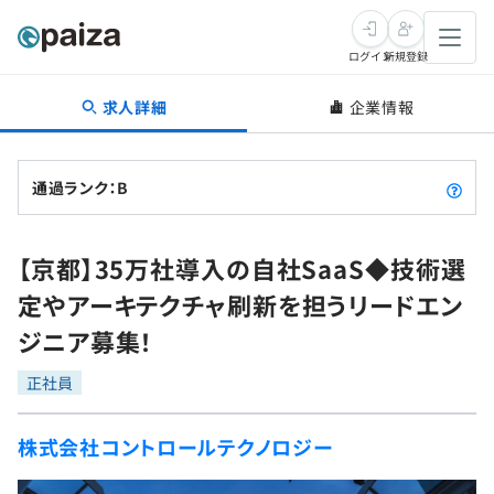
ログイン
新規登録
求人詳細
企業情報
転職・キャリア
未経験転職
求人検索
通過ランク：B
新卒就活
求人検索
インタビュー
【京都】35万社導入の自社SaaS◆技術選
学習
求人検索
インタビュー
転職成功ガイド
定やアーキテクチャ刷新を担うリードエン
本選考
スキルチェック
講座一覧
ジニア募集！
転職成功ガイド
転職エージェント
ゲーム・マンガ
インターン
プログラミング言語
正社員
問題集
メディア
SQL
4択課題
株式会社コントロールテクノロジー
新卒エージェント
paizaとは？
Tech Team Journal
評価結果一覧
ナレッジ