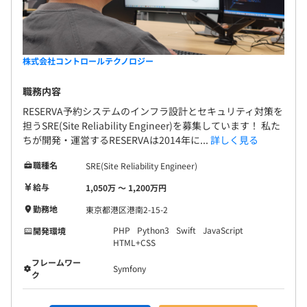
株式会社コントロールテクノロジー
職務内容
RESERVA予約システムのインフラ設計とセキュリティ対策を
担うSRE(Site Reliability Engineer)を募集しています！ 私た
ちが開発・運営するRESERVAは2014年に...
詳しく見る
職種名
SRE(Site Reliability Engineer)
給与
1,050万 〜 1,200万円
勤務地
東京都港区港南2-15-2
PHP
Python3
Swift
JavaScript
開発環境
HTML+CSS
フレームワー
Symfony
ク