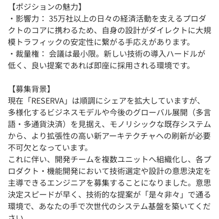
【ポジションの魅力】
・影響力： 35万社以上の日々の経済活動を支えるプロダ
クトのコアに携わるため、自身の設計がダイレクトに大規
模トラフィックの安定性に繋がる手応えがあります。
・裁量権： 会議は最小限。新しい技術の導入ハードルが
低く、良い提案であれば即座に採用される環境です。
【募集背景】
現在「RESERVA」は順調にシェアを拡大していますが、
多様化するビジネスモデルや今後のグローバル展開（多言
語・多通貨決済）を見据え、モノリシックな既存システム
から、より拡張性の高い新アーキテクチャへの刷新が必要
不可欠となっています。
これに伴い、開発チームを複数ユニットへ組織化し、各プ
ロダクト・機能開発において技術選定や設計の意思決定を
主導できるエンジニアを募集することになりました。意思
決定スピードが早く、技術的な提案が「是々非々」で通る
環境で、あなたの手で次世代のシステム基盤を築いてくだ
さい。