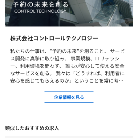
・完全週休2日制（土・日）
・祝日
・有給休暇
就業場所の変更範囲
株式会社コントロールテクノロジー
・年末年始休暇
＜雇入時＞
・慶弔休暇
私たちの仕事は、”予約の未来”を創ること。 サービ
京都オフィス
Docker
ス開発に真摯に取り組み、 事業規模、ITリテラシ
＜変更範囲＞
ー、利用環境を問わず、 誰もが安心して使える安全
東京本社、各支社その他会社が指定する場所
なサービスを創る。 我々は「どうすれば、利用者に
・交通費支給
安心を感じてもらえるのか」ということを常に考え
受動喫煙防止措置に関する事項
ています。私たち一人ひとりが持つ時間は限られてい
敷地内禁煙
ます。予約プロセスの自動化で「無駄な時間」を減ら
企業情報を見る
せれば、大切な人と過ごしたり、重要な仕事に時間
あり（年1回）
を有効活用できるはず。私たちはアイデアとテクノロ
会社全体：約70名
ジーで予約プロセスの完全自動化を実現させます。
阪急京都線 烏丸駅 徒歩2分
うちエンジニア：約30名
類似したおすすめの求人
地下鉄烏丸 四条駅 徒歩2分
★大阪駅／梅田駅から乗り換えなし！
各種社会保険完備