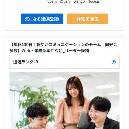
Vue.js
jQuery
Django
Node.js
- 営業：3名
います。
- BPO：4名
・総務採用部：1名
詳細を見る
気になる(会員登録)
契約更新の上限
最長1年まで
【年休130日｜穏やかコミュニケーションのチーム｜同好会
多数】Web・業務系案件など_リーダー候補
6カ月 ※試用期間中の雇用形態は契約社員となります。
通過ランク：B
その後双方合意のもと正社員登用制度あり
有給取得制限あり（月1日まで）、年末年始休暇、特別休
暇あり