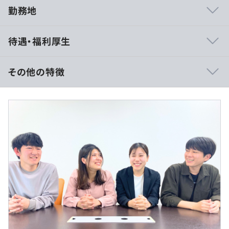
勤務地
Webシステム開発や業務系システム、ECサイト、スマホ
待遇・福利厚生
アプリ開発など幅広いプロジェクトに携わっており、
SES・受託開発の両軸で事業を展開しています。
JavaやC#、PHPなど様々な言語の開発案件が多く、これ
その他の特徴
までの経験を活かしながら、さまざまな業界・開発フェー
ズへ挑戦できる環境があります。
【年俸制】400万～650万＋インセンティブ
■賃金形態：年俸制（年俸を14分割）
開発部門には、グループ会社から転籍した経験豊富なエン
■月給：285,715円〜464,286円（固定残業代を含む）
ジニアや技術顧問も在籍しており、幅広いスキル・経験年
■基本給：243,475円～395,646円
数のメンバーが活躍中です。
■固定残業代：42,240円～68,640円（月20時間分/超過分
年齢や社歴に関係なく相談しやすい雰囲気があり、技術面
は別途支給/深夜残業20h含む）
やキャリアについても気軽にコミュニケーションを取れる
■賞与：年2回（6月・12月） ※各月年俸額の1/14を支
環境を大切にしています。
給
■昇給：年1回（1月）
また、月1回の部会では案件共有や情報交換、各メンバー
■インセンティブあり
の状況共有を実施しています。
普段は別々の現場で働くメンバー同士が交流できる機会も
※スキルやご経験によって前後する可能性がございます。