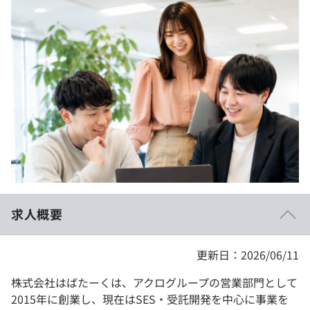
イベント・セミナー
paiza times
再チャレンジ結果一覧
リファレンス
インタビュー
note
就活成功ガイド
プラン
個人向けプラン
法人向けプラン
学校向けプラン
求人概要
契約内容・クーポン
更新日：2026/06/11
株式会社はばたーくは、アクログループの営業部門として
2015年に創業し、現在はSES・受託開発を中心に事業を