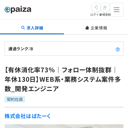
ログイン
新規登録
求人詳細
企業情報
転職・キャリア
未経験転職
求人検索
通過ランク：B
新卒就活
求人検索
インタビュー
【有休消化率73％｜フォロー体制抜群｜
学習
求人検索
インタビュー
転職成功ガイド
年休130日】WEB系・業務システム案件多
本選考
スキルチェック
講座一覧
数_開発エンジニア
転職成功ガイド
転職エージェント
ゲーム・マンガ
インターン
プログラミング言語
契約社員
問題集
メディア
SQL
4択課題
株式会社はばたーく
新卒エージェント
paizaとは？
Tech Team Journal
評価結果一覧
ナレッジ