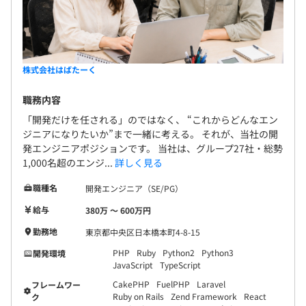
前向きに取り組む姿勢を大切にしています。
具体的には、
関東ITソフトウェア健康保険組合加入
社会保険完備（健康保険・厚生年金加入・雇用保険・労災
・技術力向上や自己研鑽への取り組み
株式会社はばたーく
保険）
・現場でのお客様評価
・社内改善への取り組み
職務内容
・イベント企画や運営サポート など
「開発だけを任される」のではなく、 “これからどんなエン
ジニアになりたいか”まで一緒に考える。 それが、当社の開
有期雇用
を総合的に評価しています。
発エンジニアポジションです。 当社は、グループ27社・総勢
1,000名超のエンジ...
詳しく見る
今後もエンジニア一人ひとりの成長や挑戦を後押しできる
評価制度づくりを進めていきます。
契約更新の有無・契約期間の定め
職種名
開発エンジニア（SE/PG）
あり(6ヶ月)
給与
380万 〜 600万円
勤務地
東京都中央区日本橋本町4-8-15
契約更新の判断基準
◆全社員37名（東京：25名／宮崎：12名）
PHP
Ruby
Python2
Python3
開発環境
正社員前提での雇用となります。試用期間中は契約社員雇
・営業部：6名
JavaScript
TypeScript
用。
・システム部：21名（東京：13名／宮崎：8名）
CakePHP
FuelPHP
Laravel
フレームワー
双方合意のもと、正社員登用となります。
・営業企画部：7名
Ruby on Rails
Zend Framework
React
ク
本人の能力、勤務態度などにより、試用期間の延長がござ