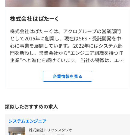
設けています。
※月20時間超過勤務含む（月20時間の深夜残業代含む）
東京本社、もしくはお客様先（一都三県）での勤務となり
※固定残業代は残業がない場合も支給し、超過分は別途支
ます。
株式会社はばたーく
現在は受託開発の拡大や組織強化にも力を入れており、エ
給
※基本東京23区内、その他東京23区外、海浜幕張、大
ンジニア組織を一緒につくっていけるフェーズです。
宮、浦和、横浜、関内 など
株式会社はばたーくは、アクログループの営業部門
【年収例】
として2015年に創業し、現在はSES・受託開発を中
600万円／PL[PM]（Java等エンジニア歴18年ほか）
心に事業を展開しています。 2022年にはシステム部
就業場所の変更範囲
530万円／PL（サーバーエンジニア12年ほか）
門を新設し、営業会社から“エンジニア組織を持つIT
＜雇入時＞
◆ミドルウェアバージョンアップのプロジェクトにおける
企業”へと進化を続けています。 当社の特徴は、エン
雇入時：東京本社
PM支援
ジニア一人ひとりのキャリアや挑戦したい技術領域
＜変更範囲＞
業務：リスク・課題整理/進捗・品質管理/会議でのファシ
を大切にしていることです。 SES・受託開発の両軸
変更範囲：会社の定める場所
企業情報を見る
リテーション
で事業を拡大しています。 エンジニア一人ひとりの
（※
想定年収
は年収提示額を保証するものではありません）
希望やキャリアに向き合い、「どんな技術を伸ばし
受動喫煙防止措置に関する事項
◆生保向けPMO補佐案件
たいか」「どんな働き方をしたいか」を営業と一緒
屋内禁煙（敷地内喫煙場所あり）
業務：機器選定・提案/見積り作成/マスター・リプレイス
に考えながら案件を決定しています。 また、グルー
類似したおすすめの求人
作成/ベンダーコントロール
プ全体ではシステム開発企業21社・総勢1,100名超の
9：30～18：30（プロジェクトによって変更あり）
エンジニア体制を持ち、大規模な開発リソースを活
休憩時間：12:00〜13:00（60分） ※プロジェクトによ
システムエンジニア
◆官公庁向け事業者申請システム開発におけるPMO支援
用できる点も強みです。 Webシステム開発や業務系
って変更の可能性あり
業務：進捗管理/推進支援/議事録作成/課題管理
【東京本社】
株式会社トリックスタジオ
システムを中心に、ECサイト、BtoC向けサービス、