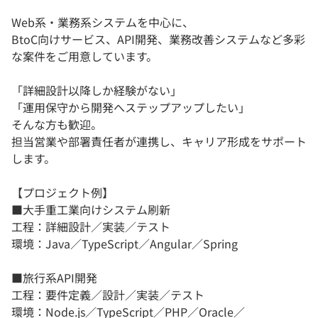
Web系・業務系システムを中心に、
BtoC向けサービス、API開発、業務改善システムなど多彩
な案件をご用意しています。
「詳細設計以降しか経験がない」
「運用保守から開発へステップアップしたい」
そんな方も歓迎。
担当営業や部署責任者が連携し、キャリア形成をサポート
します。
【プロジェクト例】
■大手重工業向けシステム刷新
工程：詳細設計／実装／テスト
環境：Java／TypeScript／Angular／Spring
■旅行系API開発
工程：要件定義／設計／実装／テスト
環境：Node.js／TypeScript／PHP／Oracle／