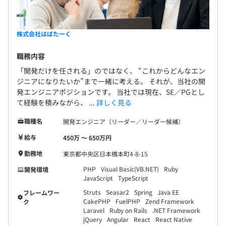
株式会社はばたーく
職務内容
「開発だけを任される」のではなく、 “これからどんなエン
ジニアになりたいか”まで一緒に考える。 それが、当社の開
発エンジニアポジションです。 当社では現在、SE／PGとし
て経験を積みながら、 ...
詳しく見る
職種名
開発エンジニア（リーダー／リーダー候補）
給与
450万 〜 650万円
勤務地
東京都中央区日本橋本町4-8-15
PHP
Visual Basic(VB.NET)
Ruby
開発環境
JavaScript
TypeScript
Struts
Seasar2
Spring
Java EE
フレームワー
CakePHP
FuelPHP
Zend Framework
ク
Laravel
Ruby on Rails
.NET Framework
jQuery
Angular
React
React Native