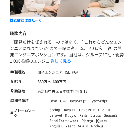
株式会社はばたーく
職務内容
「開発だけを任される」のではなく、 “これからどんなエン
ジニアになりたいか”まで一緒に考える。 それが、当社の開
発エンジニアポジションです。 当社は、グループ27社・総勢
1,000名超のエンジ...
詳しく見る
職種名
開発エンジニア（SE/PG）
給与
380万 〜 600万円
勤務地
東京都中央区日本橋本町4-8-15
開発環境
Java
C＃
JavaScript
TypeScript
Spring
Java EE
CakePHP
FuelPHP
フレームワー
Laravel
Ruby on Rails
Struts
Seasar2
ク
Zend Framework
Django
jQuery
Angular
React
Vue.js
Node.js