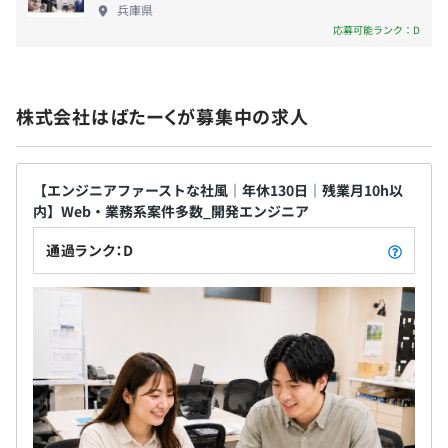
兵庫県
験を活かして、次のステップへ進みたい」 「技術だ
応募可能ランク：D
けでなく、組織づくりにも関わりたい」 「営業との
距離が近い会社で安心して働きたい」 そんな方に、
・交通費（実費全額支給）
ぜひお会いしたいと考えています。
・時間外勤務手当
株式会社はばたーくが募集中の求人
・深夜手当
・書籍購入補助
・資格取得報酬金あり（規定あり）
【エンジニアファーストな社風｜年休130日｜残業月10h以
・資格取得支援制度（規定あり）
内】Web・業務系案件多数_開発エンジニア
・出張手当
通過ランク：D
当社では、技術力だけでなく、日々の取り組みや周囲への
貢献も含めて総合的に評価しています。
あり。詳しくは面接時にお伝えします。
技術面での成長や資格取得、開発実績はもちろん、現場で
の評価やチームへの貢献、社内活動への参加なども評価対
象です。
昇給査定：年1回（1月）
「技術だけできれば良い」ではなく、周囲と協力しながら