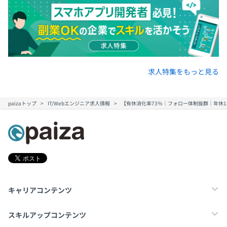
求人特集をもっと見る
paizaトップ
IT/Webエンジニア求人情報
【有休消化率73％｜フォロー体制抜群｜年休1
キャリアコンテンツ
転職・キャリア
未経験転職
新卒就活
スキルアップコンテンツ