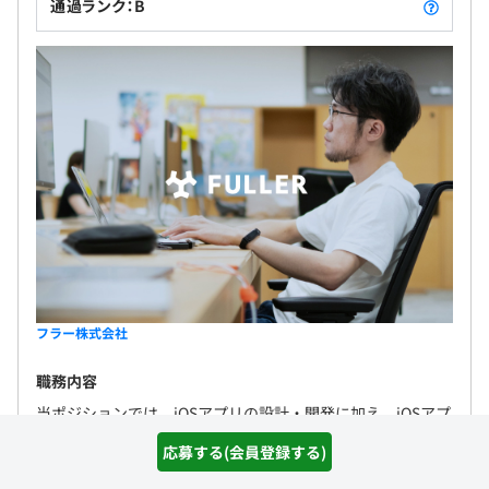
通過ランク：B
フラー株式会社
職務内容
当ポジションでは、iOSアプリの設計・開発に加え、iOSアプ
リ開発全般のリードをお任せします。 お客様にとって最適な
応募する(会員登録する)
技術選定や仕様の検討を行うと共に、フラーのiOS全体の技
術の底上げにも貢献して...
詳しく見る