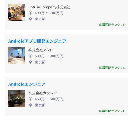
【休暇】
Lotus&Company株式会社
■有給扱い
400万 〜 700万円
・年次有給休暇
受動喫煙防止措置に関する事項
東京都
・入社時特別休暇
受動喫煙対策あり/喫煙室設置（オフィスビル内に喫煙室
応募可能ランク：C
・夏季特別休暇
が設置されています）
・慶弔休暇
Androidアプリ開発エンジニア
・妊産婦休暇
株式会社アシロ
・子の看護等休暇
600万 〜 900万円
・介護休暇
東京都
応募可能ランク：A
■無給扱い
・生理休暇
Androidエンジニア
・産前産後の休暇※
株式会社カクシン
・育児休業※
450万 〜 600万円
・介護休業※
東京都
応募可能ランク：F
※法定の手当あり