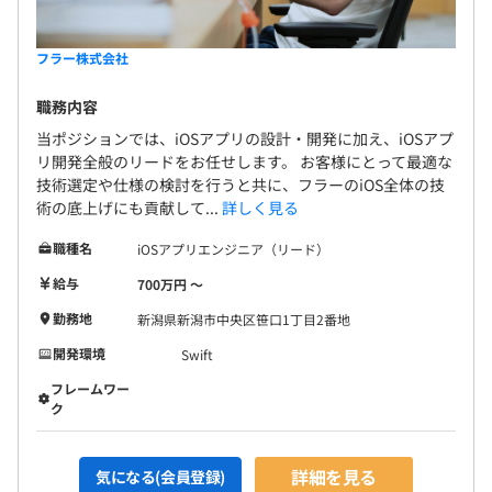
フラー株式会社
職務内容
当ポジションでは、iOSアプリの設計・開発に加え、iOSアプ
リ開発全般のリードをお任せします。 お客様にとって最適な
技術選定や仕様の検討を行うと共に、フラーのiOS全体の技
術の底上げにも貢献して...
詳しく見る
職種名
iOSアプリエンジニア（リード）
給与
700万円 〜
勤務地
新潟県新潟市中央区笹口1丁目2番地
開発環境
Swift
フレームワー
ク
詳細を見る
気になる(会員登録)