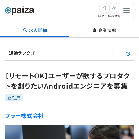
ログイン
新規登録
求人詳細
企業情報
転職・キャリア
未経験転職
求人検索
通過ランク：F
新卒就活
求人検索
インタビュー
【リモートOK】ユーザーが欲するプロダク
学習
求人検索
インタビュー
転職成功ガイド
トを創りたいAndroidエンジニアを募集
本選考
スキルチェック
講座一覧
転職成功ガイド
転職エージェント
正社員
ゲーム・マンガ
インターン
プログラミング言語
問題集
フラー株式会社
メディア
SQL
4択課題
新卒エージェント
paizaとは？
Tech Team Journal
評価結果一覧
ナレッジ