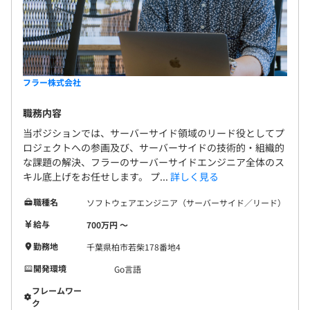
フラー株式会社
職務内容
当ポジションでは、サーバーサイド領域のリード役としてプ
ロジェクトへの参画及び、サーバーサイドの技術的・組織的
な課題の解決、フラーのサーバーサイドエンジニア全体のス
キル底上げをお任せします。 プ...
詳しく見る
職種名
ソフトウェアエンジニア（サーバーサイド／リード）
給与
700万円 〜
勤務地
千葉県柏市若柴178番地4
開発環境
Go言語
フレームワー
ク