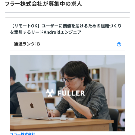
フラー株式会社が募集中の求人
・引越費用補助（入社時に近隣に引越する場合）：上限
25万円 ※2
・リモートワーク手当：8千円/月（全員に支給） ※2
【リモートOK】ユーザーに価値を届けるための組織づくり
を牽引するリードAndroidエンジニア
・近距離手当：2万円/月（通勤手当の支給を受けず、オフ
ィスから徒歩経路5km圏内在住のときに毎月支給） ※2,3
通過ランク：B
・書籍購入補助：3冊/月
・語学学習費用補助：3千円/月 ※2
・三井ガーデンホテル柏の葉（柏の葉本社の隣）の温泉施
設の利用（希望者のみ、6千6百円/年の本人負担 ※2）
・Jリーグ「アルビレックス新潟」ホームゲーム無料観戦
（1試合数名）
・公認部活動制度（活動支援金を支給）
※2 金額はすべて税込みです
※3 柏の葉本社、新潟本社に在籍する社員が対象となりま
す
フラー株式会社