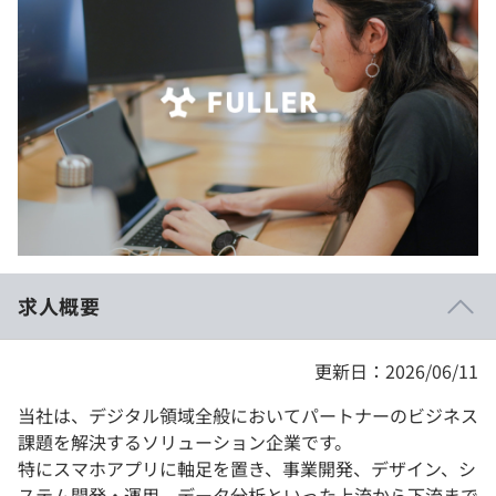
イベント・セミナー
paiza times
再チャレンジ結果一覧
リファレンス
インタビュー
note
就活成功ガイド
プラン
個人向けプラン
法人向けプラン
学校向けプラン
求人概要
契約内容・クーポン
更新日：2026/06/11
当社は、デジタル領域全般においてパートナーのビジネス
課題を解決するソリューション企業です。
特にスマホアプリに軸足を置き、事業開発、デザイン、シ
ステム開発・運用、データ分析といった上流から下流まで