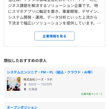
リモート勤務可能 ※
ジネス課題を解決するソリューション企業です。 特
※ 原則、自己の裁量により、所定の勤務場所、自宅また
にスマホアプリに軸足を置き、事業開発、デザイン、
は会社が指定するリモートワーク拠点で勤務することがで
システム開発・運用、データ分析といった上流から
きますが、会社は、業務上必要がある場合、所定の勤務場
■フレックスタイム制を採用しています。
下流まで幅広いソリューションを提供しています。
所への出社を指示することがあります。また、オフィス運
・コアタイム｜10：00〜15：00（休憩60分）
2025年7月24日に東証グロース市場へ上場を果た
営上の理由により、会社からリモートワークを推奨するこ
・フレキシブルタイム｜7：00〜10：00、15：00〜22：
し、さらなる事業拡大フェーズに突入しました。今
とがあります。
企業情報を見る
00
後の成長を共に推進いただける方をお迎えしたいと
・所定労働時間は8時間／日、清算期間は1カ月
考えています。
就業場所の変更範囲
休憩時間：12：00〜13：00（60分）
＜雇入時＞
平均残業時間：平均10-20時間／月
類似したおすすめの求人
＜雇入時＞
以下のいずれかとし、本人と協議のうえ決定します。
システムエンジニア・PM・PL（組込・クラウド・AI等）
・柏の葉本社
千葉県柏市若柴178番地4 柏の葉キャンパス148街区2
株式会社シーズ・ラボ
【休日】
500万 〜 750万円
KOIL
・完全週休二日制（土・日）
北海道
・新潟本社
・国民の祝日
応募可能ランク：C
新潟県新潟市中央区笹口1丁目2 PLAKA2 NINNO
・年末年始休み
＜変更範囲＞
オープンポジション
会社の定める場所（テレワークを行う場所を含む）