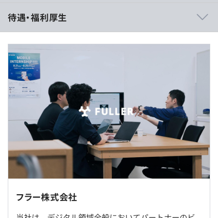
待遇・福利厚生
■賃金形態：月給制
■賃金の決定方法：当社規定により決定いたします
■月給：394,000円〜502,000円
・固定残業代：45時間分の時間外勤務手当と40時間分
の深夜勤務手当、113,028円/月〜144,652円/月（超過分は
別途支給）
・その他定額手当：リモートワーク手当（8,000円）
※その他定額手当は、支給がある場合のみご記載くださ
い
フラー株式会社
当社は、デジタル領域全般においてパートナーのビ
（※
想定年収
は年収提示額を保証するものではありません）