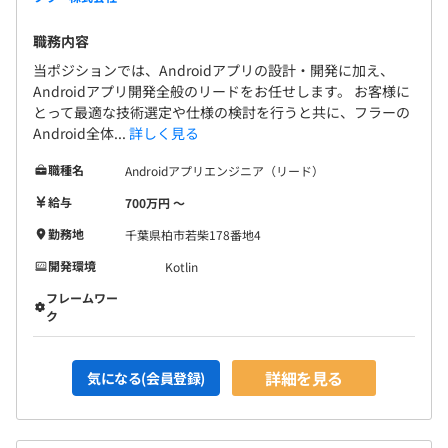
昇給査定：年2回
職務内容
当ポジションでは、Androidアプリの設計・開発に加え、
Androidアプリ開発全般のリードをお任せします。 お客様に
とって最適な技術選定や仕様の検討を行うと共に、フラーの
・関東ITソフトウェア健康保険組合
Android全体...
詳しく見る
・厚生年金保険
・雇用保険
職種名
Androidアプリエンジニア（リード）
給与
700万円 〜
勤務地
千葉県柏市若柴178番地4
無期雇用
開発環境
Kotlin
フレームワー
ク
3カ月（待遇の変更はありません）
詳細を見る
気になる(会員登録)