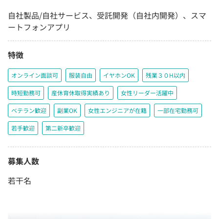
自社製品/自社サービス、受託開発（自社内開発）、スマ
ートフォンアプリ
特徴
オンライン面談可
服装自由
イヤホンOK
残業３０H以内
時短勤務可
産休育休取得実績あり
女性リーダー活躍中
ベテラン歓迎
副業OK
女性エンジニアが在籍
一部在宅勤務可
若手歓迎
第二新卒歓迎
募集人数
若干名