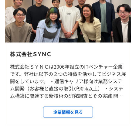
※年収は経験・能力に応じて決定
● RPAポータルサイト開発
● ナレッジ検索システム開発/FAQシステム開発
決算賞与：あり
● 新型コロナウイルス ワクチン接種予約システム開発
※業績やその活躍度合いに応じて賞与支給
● 新規大規模顧客基盤開発コンサルティング
● オンラインショップ向け基盤開発コンサルティング
● AI活用アプリケーション開発（Azure Open AI API活
用）
就業場所の変更範囲
株式会社ＳＹＮＣ
＜雇入時＞
（※
想定年収
は年収提示額を保証するものではありません）
株式会社ＳＹＮＣは2006年設立のITベンチャー企業
本社：浜松町 / 客先：東京23区内（浜松町、天王洲）
です。弊社は以下の２つの特徴を活かしてビジネス展
＜変更範囲＞
・資格手当、資格受験料負担（合格時）
開をしています。 ・通信キャリア様向け業務システ
会社の定める場所（テレワークを行う場所を含む）
・書籍購入費負担
ム開発（お客様と直接の取引が90%以上） ・システ
9:30〜18:30 ※プロジェクトによって異なります。
・キャリアアップのための研修・講座への参加支援
ム構築に関連する新技術の研究調査とその実践 開発
休憩時間：休憩60分 ※昼食時間は業務の都合により各々
受動喫煙防止措置に関する事項
実績 ・新型コロナウィルスワクチン接種サイト ・通
の自主性に任せています
屋内全面禁煙
信キャリア様向け PRAポータルサイト ・通信キャリ
企業情報を見る
平均残業時間：14時間/月平均（2024年度実績）
ア様向け ナレッジ検索システム ・通信キャリア様向
ASUS Zenbook UX3405CA
け モバイル契約サイト ・カーシェア事業者向け カー
●CPU
シェア予約サイト など、その他実績多数 弊社のプロ
JR山手線浜松町駅北口から徒歩2分