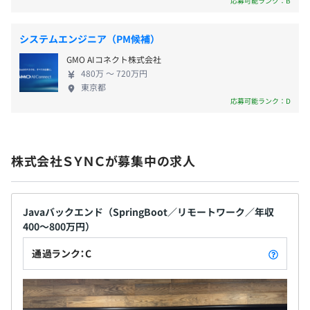
応募可能ランク：B
も支給済み）
※コロナに負けるな手当（2021年8月実績）
システムエンジニア（PM候補）
・社員のスキルアップや要望をかなえるため、定期的に代
GMO AIコネクト株式会社
480万 〜 720万円
表/役員と社員で1on1を実施します。社員の思いを聞き、
昇給あり（年1回・4月）
東京都
それを業務や組織に反映する。それがSYNCと社員の関係
応募可能ランク：D
性です。
・若手には新しい言語や事業に積極的に参加できる環境を
つくり、都度その習熟度、積極性などを定性的に評価、対
健康保険、厚生年金加入、雇用保険、労災保険適用
価を提供しています。
株式会社ＳＹＮＣが募集中の求人
・通常の評価は毎年3月に実施し、社員と面談者の評価の
乖離が発生しないように評価しています。
Javaバックエンド（SpringBoot／リモートワーク／年収
無期雇用
400～800万円）
通過ランク：C
●全社員：26名
●内訳 ：
有（期間3ヶ月）
役員：3名
エンジニア：23名