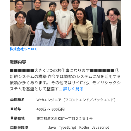
株式会社ＳＹＮＣ
職務内容
■■■■■■大きく2つのお仕事になります■■■■■■ ①
新規システムの構築 昨今では顧客のシステムにAIを活用する
依頼が多くあります。 その他ではサイロ化、モノリシックシ
ステムを基盤として整備す...
詳しく見る
職種名
Webエンジニア（フロントエンド／バックエンド）
給与
400万 〜 800万円
勤務地
東京都港区浜松町一丁目２２番１号
Java
TypeScript
Kotlin
JavaScript
開発環境