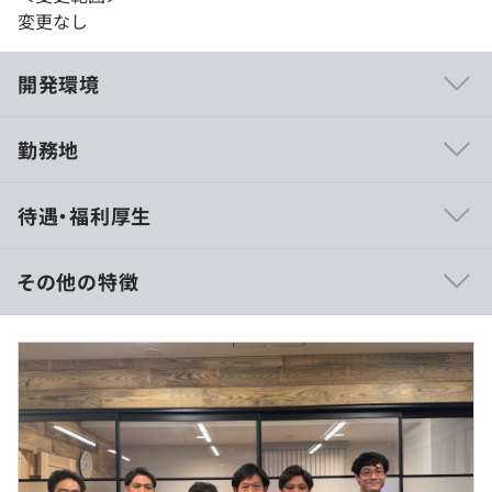
変更なし
開発環境
勤務地
・全文検索（Solr、ElasticSearch）に特化したノウハウ
待遇・福利厚生
を保有している
・CI/CDを活用した自動化の仕組みのノウハウを保有／構
築している
その他の特徴
・お客様の要望に合わせて、最新技術を活用していく／調
査して活用している
600万円〜800万円
※直近だと、OpenAI / AOAI / Llamaなど
月給：500,000 円 ～ 667,000 円 （以下一律手当を含
む）
基本給：432,432 円 ～ 576,864 円
※固定残業手当は月20時間0分該当分 67,568円（年収
600万円の場合）～ 90,136円（年収800万円の場合）を
● Y!mobile Online Shop フロント開発
支給。超過した時間外労働の残業手当は追加支給
● Y!mobile Online Shop スマホ向けアプリ開発