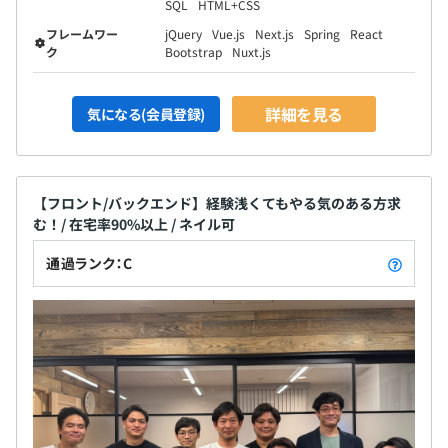
SQL
HTML+CSS
フレームワー
jQuery
Vue.js
Next.js
Spring
React
ク
Bootstrap
Nuxt.js
詳細を見る
気になる(会員登録)
【フロント/バックエンド】経験浅くてもやる気のある方求
む！/ 在宅率90%以上 / ネイル可
通過ランク：C