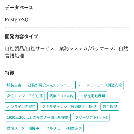
データベース
PostgreSQL
開発内容タイプ
自社製品/自社サービス、業務システム/パッケージ、自然
言語処理
特徴
服装自由
社長が現役or元エンジニア
ノートPC＋モニタ別途支給
女性エンジニアが在籍
残業３０H以内
一部在宅勤務可
オンライン面談可
スキルチェンジ（技術転向）歓迎
若手歓迎
1920x1200以上のモニター環境を提供
フリーソフト利用可
女性リーダー活躍中
フルリモート制度あり