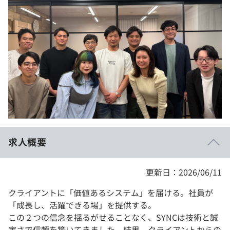
イベント・セミナー
paiza times
再チャレンジ結果一覧
リファレンス
インタビュー
note
就活成功ガイド
プラン
個人向けプラン
法人向けプラン
学校向けプラン
求人概要
契約内容・クーポン
更新日：2026/06/11
クライアントに「価値あるシステム」を届ける。社員が
「成長し、活躍できる場」を提供する。
この２つの信念を揺るがせることなく、SYNCは技術と誠
実さで信頼を築いてきました。結果、クライアントからの