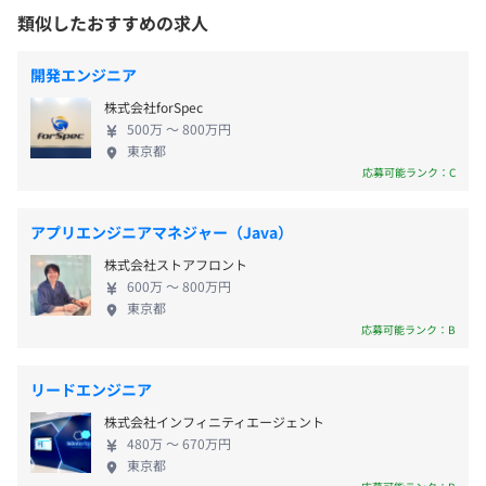
Core Ultra 7 255H
ジェクトは最新技術に積極的な開発現場のため、向
類似したおすすめの求人
年間休日：128日（2024年実績） 年間有給休暇：10日
都営浅草線・大江戸線大門駅B1出口から徒歩2分
●メモリ
上心や学習意欲の高いメンバーに囲まれ、日々スキ
～20日
32GB／512GB
ルアップを感じながら仕事と向き合えます。入社後は
休日休暇形態：完全週休2日制（土日祝日）
開発エンジニア
顧客プロパー・他社エンジニアとの混合チームに参
夏季休暇、特別休暇 等
株式会社forSpec
画いただきますが、先輩社員も所属しており安心し
※GWやお盆期間、年末年始の長期休暇前後での有給休暇
500万 〜 800万円
てジョインできる環境です。年齢も関係なく、お互い
は取得しやすい環境です。
東京都
プロジェクトごとに選択
をいちエンジニアとして尊重しており、社員仲は良
応募可能ランク：C
好。平均月残業時間は14Hとメリハリのある働き方が
できます。
アプリエンジニアマネジャー（Java）
通勤手当（上限50,000円）、在宅勤務手当、資格手当、
株式会社ストアフロント
資格受験料負担（合格時）、定期健康診断（年1回）、イ
600万 〜 800万円
ンフルエンザ予防接種費用負担、書籍購入費負担、社会保
東京都
応募可能ランク：B
険完備（ITS）
Docker、Ansible、Zabbix
リードエンジニア
株式会社インフィニティエージェント
決算賞与あり（業績による）
480万 〜 670万円
※3月支給（2021年～決算賞与支給を開始し、2026年3月
東京都