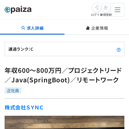
ログイン
新規登録
求人詳細
企業情報
転職・キャリア
未経験転職
求人検索
通過ランク：C
新卒就活
求人検索
インタビュー
年収600～800万円／プロジェクトリード
学習
求人検索
インタビュー
転職成功ガイド
／Java(SpringBoot)／リモートワーク
本選考
スキルチェック
講座一覧
転職成功ガイド
転職エージェント
正社員
ゲーム・マンガ
インターン
プログラミング言語
問題集
株式会社ＳＹＮＣ
メディア
SQL
4択課題
新卒エージェント
paizaとは？
Tech Team Journal
評価結果一覧
ナレッジ