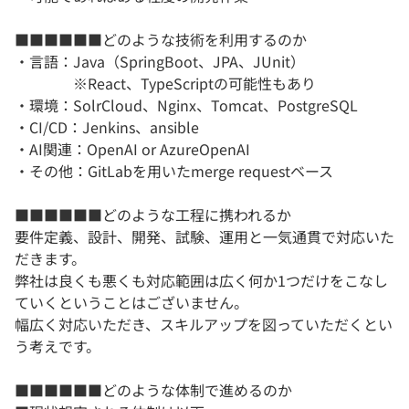
■■■■■■どのような技術を利用するのか
・言語：Java（SpringBoot、JPA、JUnit）
※React、TypeScriptの可能性もあり
・環境：SolrCloud、Nginx、Tomcat、PostgreSQL
・CI/CD：Jenkins、ansible
・AI関連：OpenAI or AzureOpenAI
・その他：GitLabを用いたmerge requestベース
■■■■■■どのような工程に携われるか
要件定義、設計、開発、試験、運用と一気通貫で対応いた
だきます。
弊社は良くも悪くも対応範囲は広く何か1つだけをこなし
ていくということはございません。
幅広く対応いただき、スキルアップを図っていただくとい
う考えです。
■■■■■■どのような体制で進めるのか