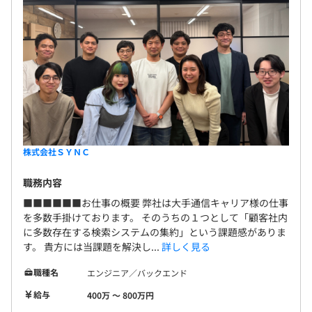
事務職：1名
●業務委託：40名程度
株式会社ＳＹＮＣ
職務内容
平均3～5名のチームで開発
1プロジェクトの期間は6ヶ月～36ヶ月程度
■■■■■■お仕事の概要 弊社は大手通信キャリア様の仕事
を多数手掛けております。 そのうちの１つとして「顧客社内
に多数存在する検索システムの集約」という課題感がありま
す。 貴方には当課題を解決し...
詳しく見る
職種名
エンジニア／バックエンド
給与
400万 〜 800万円