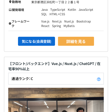
勤務地
東京都港区浜松町一丁目２２番１号
Java
TypeScript
Kotlin
JavaScript
開発環境
SQL
HTML+CSS
フレームワー
Vue.js
Next.js
Nuxt.js
Bootstrap
ク
React
Spring
MyBatis
詳細を見る
気になる(会員登録)
【フロント/バックエンド】Vue.js / Nuxt.js / ChatGPT / 在
宅率90%以上
通過ランク：C