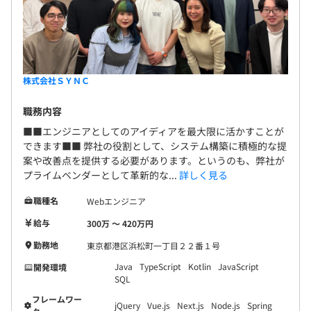
株式会社ＳＹＮＣ
職務内容
■■エンジニアとしてのアイディアを最大限に活かすことが
できます■■ 弊社の役割として、システム構築に積極的な提
案や改善点を提供する必要があります。というのも、弊社が
プライムベンダーとして革新的な...
詳しく見る
職種名
Webエンジニア
給与
300万 〜 420万円
勤務地
東京都港区浜松町一丁目２２番１号
Java
TypeScript
Kotlin
JavaScript
開発環境
SQL
フレームワー
jQuery
Vue.js
Next.js
Node.js
Spring